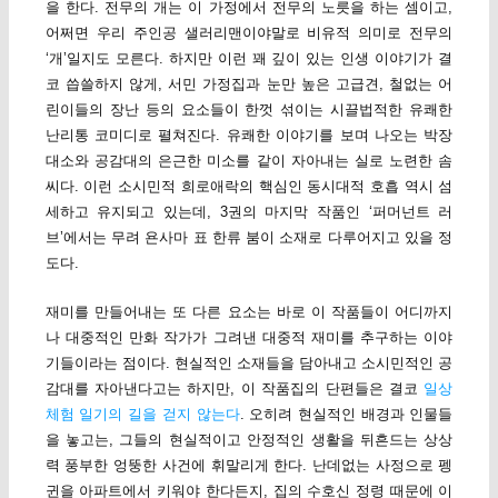
을 한다. 전무의 개는 이 가정에서 전무의 노릇을 하는 셈이고,
어쩌면 우리 주인공 샐러리맨이야말로 비유적 의미로 전무의
‘개’일지도 모른다. 하지만 이런 꽤 깊이 있는 인생 이야기가 결
코 씁쓸하지 않게, 서민 가정집과 눈만 높은 고급견, 철없는 어
린이들의 장난 등의 요소들이 한껏 섞이는 시끌법적한 유쾌한
난리통 코미디로 펼쳐진다. 유쾌한 이야기를 보며 나오는 박장
대소와 공감대의 은근한 미소를 같이 자아내는 실로 노련한 솜
씨다. 이런 소시민적 희로애락의 핵심인 동시대적 호흡 역시 섬
세하고 유지되고 있는데, 3권의 마지막 작품인 ‘퍼머넌트 러
브’에서는 무려 욘사마 표 한류 붐이 소재로 다루어지고 있을 정
도다.
재미를 만들어내는 또 다른 요소는 바로 이 작품들이 어디까지
나 대중적인 만화 작가가 그려낸 대중적 재미를 추구하는 이야
기들이라는 점이다. 현실적인 소재들을 담아내고 소시민적인 공
감대를 자아낸다고는 하지만, 이 작품집의 단편들은 결코
일상
체험 일기의 길을 걷지 않는다
. 오히려 현실적인 배경과 인물들
을 놓고는, 그들의 현실적이고 안정적인 생활을 뒤흔드는 상상
력 풍부한 엉뚱한 사건에 휘말리게 한다. 난데없는 사정으로 펭
귄을 아파트에서 키워야 한다든지, 집의 수호신 정령 때문에 이