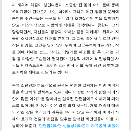
사 계획에 차질이 생긴다든지, 소중한 집 앞이 어느 틈에 동네
쓰레기장이 된다든지 하는 식이다. 그리고 이런 황당한 문제에
봉착한 주인공들은 누구도 난데없이 초현실적인 힘을 발휘하지
않고, 비상식적으로 대범하게 사태를 극복해내지 못한다. 그저
당황하면서, 자신들의 생활과 소박한 꿈을 지켜내기 위해서 지
극히 소시민적으로 대처할 뿐이다. 그 과정 속에서 누르고 있던
작은 희망들, 그것을 잃지 않기 위하여 고군분투하려는 의지, 작
은 것에 화내는 분노, 그리고 어떻게든 해소를 한 후 느끼는 기
쁨 등 다양한 모습들이 펼쳐진다. 일상적 세계에 비일상적인 사
건을 던져줌으로써, 오히려 소시민적 생활 속에 담긴 풍부한 희
로애락을 제대로 건드리는 셈이다.
주류 소년만화 히트작으로 단련된 편안한 그림체는 이런 이야기
들을 확고하게 받쳐주고 있다. 게다가 장편 작가가 짧은 페이지
안에 많은 이야기를 담아내는 압축된 단편임에도 이야기의 페이
스를 잃어버리지 않는 것은 결코 쉽지 않은데, 개별 캐릭터 매력
의 강조 같은 형식상의 과욕을 부리지 않고 우직하게 이야기 자
체의 효과적 전달에 초점을 맞추는 담백한 화면연출이 이를 가
능하게 해준다.
단편집이라면 실험성이라든지 자유롭게 비틀어