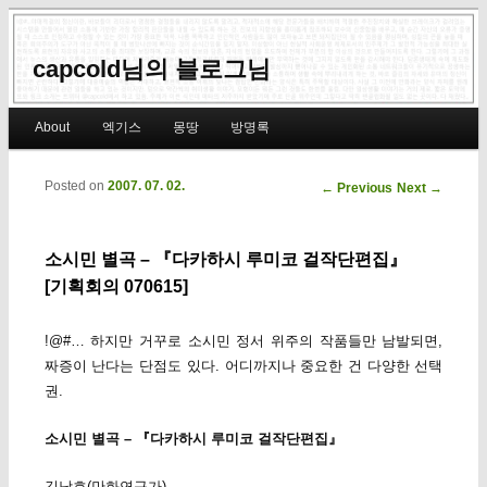
capcold님의 블로그님
Main menu
About
엑기스
몽땅
방명록
Skip to primary content
Skip to secondary content
Posted on
2007. 07. 02.
Post navigation
←
Previous
Next
→
소시민 별곡 – 『다카하시 루미코 걸작단편집』
[기획회의 070615]
!@#… 하지만 거꾸로 소시민 정서 위주의 작품들만 남발되면,
짜증이 난다는 단점도 있다. 어디까지나 중요한 건 다양한 선택
권.
소시민 별곡 – 『다카하시 루미코 걸작단편집』
김낙호(만화연구가)