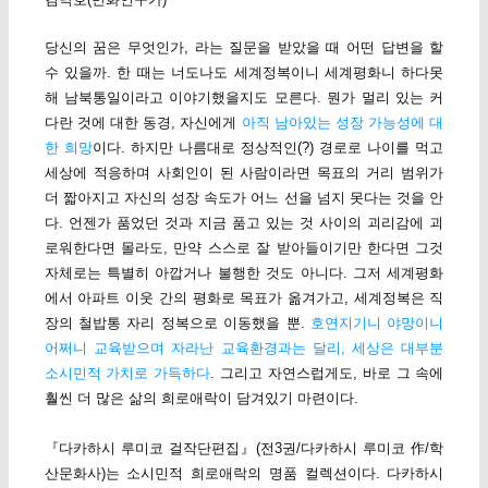
당신의 꿈은 무엇인가, 라는 질문을 받았을 때 어떤 답변을 할
수 있을까. 한 때는 너도나도 세계정복이니 세계평화니 하다못
해 남북통일이라고 이야기했을지도 모른다. 뭔가 멀리 있는 커
다란 것에 대한 동경, 자신에게
아직 남아있는 성장 가능성에 대
한 희망
이다. 하지만 나름대로 정상적인(?) 경로로 나이를 먹고
세상에 적응하며 사회인이 된 사람이라면 목표의 거리 범위가
더 짧아지고 자신의 성장 속도가 어느 선을 넘지 못다는 것을 안
다. 언젠가 품었던 것과 지금 품고 있는 것 사이의 괴리감에 괴
로워한다면 몰라도, 만약 스스로 잘 받아들이기만 한다면 그것
자체로는 특별히 아깝거나 불행한 것도 아니다. 그저 세계평화
에서 아파트 이웃 간의 평화로 목표가 옮겨가고, 세계정복은 직
장의 철밥통 자리 정복으로 이동했을 뿐.
호연지기니 야망이니
어쩌니 교육받으며 자라난 교육환경과는 달리, 세상은 대부분
소시민적 가치로 가득하다
. 그리고 자연스럽게도, 바로 그 속에
훨씬 더 많은 삶의 희로애락이 담겨있기 마련이다.
『다카하시 루미코 걸작단편집』(전3권/다카하시 루미코 作/학
산문화사)는 소시민적 희로애락의 명품 컬렉션이다. 다카하시