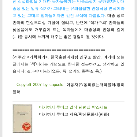
진 직설화법을 기대한 독자들에게는 만족스럽지 못하겠지만, 대
중성 있는 일류 작가가 그려내는 유쾌쌉쌀한 인생극장 연작이라
고 있는 그대로 받아들이자면 값진 보석에 다름없다
. 대중 장르
만화의 현실도피성 기질에 질리고, 반면에 ‘작가주의’ 만화들의
낯설음에도 거부감이 드는 독자들에게 대중성과 인생의 깊이
(…)를 동시에 느끼게 해주는 좋은 경험이 될 것이다.
======================================
(격주간 <기획회의>. 한국출판마케팅 연구소 발간. 여기에 쓰는
글에서는 ‘책’이라는 개념으로 최대한 접근하려고 생각하고 있
습니다; 결과야 어찌되었든. 즉, 업계인 뽐뿌질 용.)
–
Copyleft 2007 by capcold
. 이동자유/동의없는개작불허/영리
불허 —
다카하시 루미코 걸작 단편집 박스세트
다카하시 루미코 지음/학산문화사(만화)