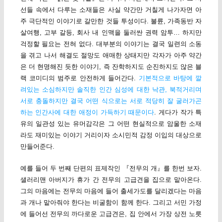
선들 속에서 다루는 소재들은 사실 약간만 거칠게 나가자면 아
주 극단적인 이야기로 갈만한 것들 투성이다. 불륜, 가족동반 자
살여행, 고부 갈등, 회사 내 인맥을 둘러싼 권력 암투… 하지만
걱정할 필요는 전혀 없다. 대부분의 이야기는 결국 일련의 소동
을 겪고 나서 해결도 절망도 애매한 상태지만 각자가 아주 약간
은 더 현명해진 듯한 이야기, 즉 잔학하지도 순진하지도 않은 블
랙 코미디의 범주로 안전하게 들어간다.
기본적으로 바탕에 깔
려있는 소심하지만 솔직한 인간 심성에 대한 낙관, 북적거리며
서로 충돌하지만 결국 어떤 식으로는 서로 적당히 잘 굴러가곤
하는 인간사에 대한 애정이 가득하기 때문이다
. 게다가 작가 특
유의 일관성 있는 유머감각은 그 어떤 현실적으로 암울한 소재
라도 재미있는 이야기 거리이자 소시민적 감정 이입의 대상으로
만들어준다.
예를 들어 두 번째 단편의 표제작인 『전무의 개』를 한번 보자.
샐러리맨 아버지가 휴가 간 전무의 고급견을 집으로 맡아온다.
그의 마음에는 전무의 마음에 들어 출세가도를 달리겠다는 마음
과 개나 맡아줘야 한다는 비굴함이 함께 한다. 그리고 서민 가정
에 들어선 전무의 까다로운 고급견은, 집 안에서 가장 상전 노릇