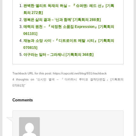
완벽한 엘리트 독재의 허실 – 『슈퍼맨: 레드 선』[기획
회의 272호]
명복은 삶의 결과 – ‘신과 함께’ [기획회의 288호]
매력의 원천 – 『석정현 소품집 Expression』[기획회의
061101]
재능과 소망 사이 -『디트로이트 메탈 시티』[기획회의
070815]
야구라는 일터 – 그라제니 [기획회의 368호]
Trackback URL for this post: https://capcold.net/blog/931/trackback
4 thoughts on “
소시민 별곡 – 『다카하시 루미코 걸작단편집』[기획회의
070615]
”
Comments