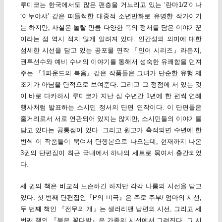
루미코는 한국에서도 많은 팬층을 거느리고 있는 ‘란마1/2’이나
‘이누야샤’ 같은 떠들썩한 대중적 소년만화로 유명한 작가이기
는 하지만, 사실은 놀랄 만큼 다양한 폭의 정서를 담은 이야기꾼
이라는 점 역시 적지 않게 알려져 있다. 인간성의 의미에 대한
섬세한 시선을 담고 있는 공포물 연작 『인어 시리즈』라든지,
권투선수와 예비 수녀의 이야기를 통해서 성숙한 유쾌함을 던져
주는 『1파운드의 복음』같은 작품들은 그녀가 단순한 유행 제
조기가 아님을 단적으로 보여준다. 그리고 그 정점에 서 있는 것
이 바로 다카하시 루미코가 지난 십 수년간 1년에 한 편씩 연례
행사처럼 발표하는 소시민 정서의 단편 연작이다. 이 단편들은
줄거리로서 서로 연관되어 있지는 않지만, 소시민들의 이야기를
담고 있다는 공통점이 있다. 그리고 원고가 축적되면 수년에 한
번씩 이 작품들이 묶여서 단행본으로 나오는데, 현재까지 나온
3권의 단편집이 최근 국내에서 하나의 세트로 묶여서 출간되었
다.
세 권의 책은 비교적 느슨하긴 하지만 각각 나름의 시선을 담고
있다. 첫 번째 단편집인『P의 비극』은 주로 주부/ 엄마의 시선,
두 번째 책인 『전무의 개』는 샐러리맨 남편의 시선, 그리고 세
번째 책인 『붉은 꽃다발』은 가족의 시선에서 그려진다. 그 시