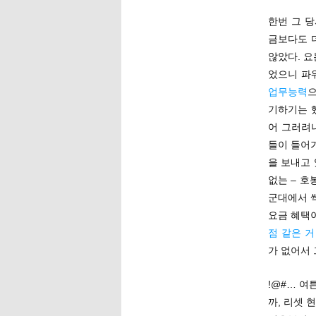
한번 그 
금보다도 더
않았다. 요
었으니 파
업무능력
으
기하기는 
어 그러려
들이 들어
을 보내고 
없는 – 호
군대에서 썩
요금 혜택
점 같은 
가 없어서
!@#… 여
까, 리셋 