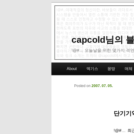
capcold님의
!@#… 오늘날을 위한 몇가지 격언
Main menu
About
엑기스
몽땅
매체
Skip to primary content
Skip to secondary content
Posted on
2007. 07. 05.
단기기억
!@#… 