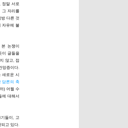
, 정말 서로
 그 자리를
금방 다른 것
 자유에 불
 본 논쟁이
 듯이 글들을
지 않고, 접
건망증이다.
 새로운 시
 담론의 축
까) 어쩔 수
건들에 대해서
야기들이, 고
작되고 있다.