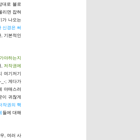
 맘대로 블로
올리면 잡혀
야기가 나오는
 신경은 써
만, 기본적인
 가야하는지
서,
저작권에
무리 여기저기
-; 게다가
게 야매스러
굳이 귀찮게
저작권의 핵
제
들에 대해
우, 여러 사