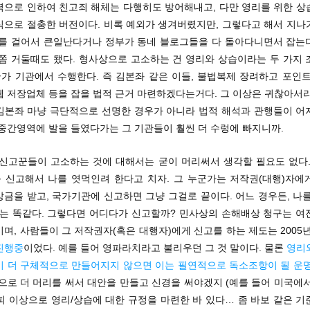
력으로 인하여 친고죄 해체는 다행히도 방어해내고, 다만 영리를 위한 상
식으로 절충한 버전이다. 비록 예외가 생겨버렸지만, 그렇다고 해서 지나
소를 걸어서 큰일난다거나 정부가 동네 블로그들을 다 돌아다니면서 잡는
 쫌 거둘때도 됐다. 형사상으로 고소하는 건 영리와 상습이라는 두 가지 
국가 기관에서 수행한다. 즉 김본좌 같은 이들, 불법복제 장려하고 포인
웹 저장업체 등을 잡을 법적 근거 마련하겠다는거다. 그 이상은 귀찮아서라
김본좌 마냥 극단적으로 선명한 경우가 아니라 법적 해석과 관행들이 어
 중간영역에 발을 들였다가는 그 기관들이 훨씬 더 수렁에 빠지니까.
 신고꾼들이 고소하는 것에 대해서는 굳이 머리써서 생각할 필요도 없다. 
 신고해서 나를 엿먹인려 한다고 치자. 그 누군가는 저작권(대행)자에
금을 받고, 국가기관에 신고하면 그냥 그걸로 끝이다. 어느 경우든, 나
과’는 똑같다. 그렇다면 어디다가 신고할까? 민사상의 손해배상 청구는 여
며, 사람들이 그 저작권자(혹은 대행자)에게 신고를 하는 제도는 2005
진행중
이었다. 예를 들어 영파라치라고 불리우던 그 것 말이다. 물론
영리
이 더 구체적으로 만들어지지 않으면 이는 필연적으로 독소조항이 될 운
으로 더 머리를 써서 대안을 만들고 신경을 써야겠지 (예를 들어 미국에서
피 이상으로 영리/상습에 대한 규정을 마련한 바 있다… 좀 바보 같은 