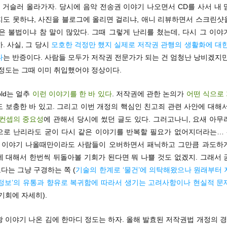
 거슬러 올라가자. 당시에 음악 전송권 이야기 나오면서 CD를 사서 내
지도 못하냐, 사진을 블로그에 올리면 걸리냐, 애니 리뷰하면서 스크린샷
은 불법이냐 참 말이 많았다. 그때 그렇게 난리를 쳤는데, 다시 그 이
. 사실, 그 당시
모호한 걱정만 했지 실제로 저작권 관행의 생활화에 대한
다
는 반증이다. 사람들 모두가 저작권 전문가가 되는 건 엄청난 낭비겠지
 정도는 그때 이미 취입했어야 정상이다.
old는 얼추
이런 이야기를 한 바 있다
. 저작권에 관한 논의가
어떤 식으로
 보충한 바 있고. 그리고 이번 개정의 핵심인 친고죄 관련 사안에 대해
 컨셉의 중요성
에 관해서 당시에 썼던 글도 있다. 그러고나니, 요새 아
으로 난리라도 굳이 다시 같은 이야기를 반복할 필요가 없어지더라는… -_
런 이야기 나올때만이라도 사람들이 오버하면서 패닉하고 그만큼 과도하
에 대해서 한번씩 뒤돌아볼 기회가 된다면 뭐 나쁠 것도 없겠지. 그래서 
다는 그냥 구경하는 쪽 (
기술의 한계로 ‘물건’에 의탁해왔으나 원래부터 
‘정보’의 유통과 향유로 복귀함에 따라서 생기는 고려사항이나 현실적 문
기회에 자세히).
 이야기 나온 김에 한마디 정도는 하자. 올해 발효된 저작권법 개정의 경