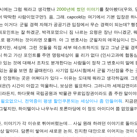
당시에는 그럼 뭐라고 생각했나
2000년에 썼던 이야기
를 찾아봤다(우와,
 딱딱한 사람이었구먼!). 음, 그래. capcold는 여기에서 기본 입장은 
는 이거다: 군필 경력 자체가 공공기관 입장에서 무슨 경력이 되는데? 
워포인트는 잘 하겠군, 박격포였으니 짐 나르는 요령은 장난 아니겠군, 
로 평가하는 것이라면 모를까. 아 그 변호사는 군필자의 애국심이니 인
했지만, 세상에. 그런 것들을 직접 세부 테스트하지도 않고 그냥 군필 경
니 하고 가산 포인트를 주면 명랑세상이 올 리가 없다 (인사고과에 협동심
가 있는 것에 대해서 조차도 분개한다는 사람들이 정작 그 변호사의 말에 
있는 꼴을 보면 참 골때린다). 사기업 입사시험에서 군필 가산점을 주는
봉 인정하는 곳은 어쩌다가 있다 – 이유는 도대체 뭐라고 생각하길래. 
은(!) 시간이 아깝고 억울하니, 보상은 필요하다. 그러니까 세제감면이
이라든지, 하다못해 국립공원과 박물관 무료입장권이라도 좀 주란 말이야
거 필요없으니, 전역증이 평생 할인쿠폰되는 세상이나 좀 만들어줘
. 지금
 그렇지만, 하이텔이나 나우누리 토론마당에 이 정도 아이디어 쯤 없었을까
튼, 이야기가 각 이슈로 튀어버렸는데… 사실 원래 하려던 이야기로 돌아
현상 말이다. 담론이 쌓여서 새로운 논의, 진지한 대안으로 이어지는 것이