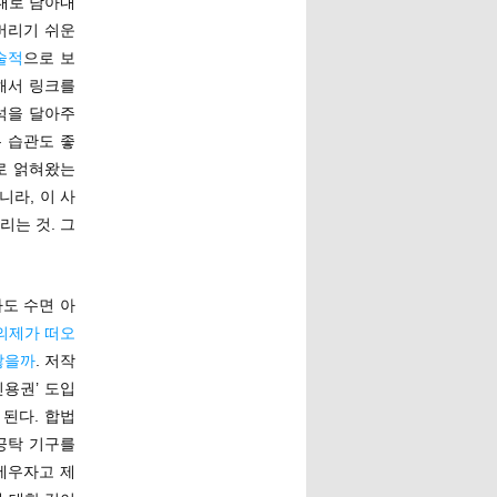
제대로 담아내
버리기 쉬운
술적
으로 보
해서 링크를
석을 달아주
 습관도 좋
로 얽혀왔는
니라, 이 사
리는 것. 그
도 수면 아
의제가 떠오
않을까
. 저작
인용권’ 도입
된다. 합법
공탁 기구를
세우자고 제