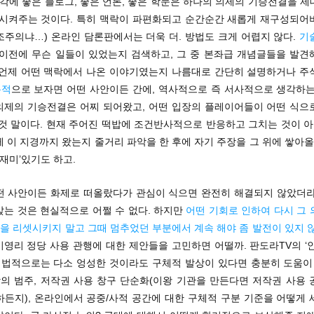
d 생각에 좋은 블로그, 좋은 언론, 좋은 학문은 하나의 의제의 기승전결을 
기시켜주는 것이다. 특히 맥락이 파편화되고 순간순간 새롭게 재구성되어
조주의냐…) 온라인 담론판에서는 더욱 더. 방법도 크게 어렵지 않다.
기
 이전에 무슨 일들이 있었는지 검색하고, 그 중 본좌급 개념글들을 발견
 언제 어떤 맥락에서 나온 이야기였는지 나름대로 간단히 설명하거나 주
용적
으로 보자면 어떤 사안이든 간에, 역사적으로 즉 서사적으로 생각하는
이 의제의 기승전결은 어찌 되어왔고, 어떤 입장의 플레이어들이 어떤 식으
것 말이다. 현재 주어진 떡밥에 조건반사적으로 반응하고 그치는 것이 아
 이 지경까지 왔는지 줄거리 파악을 한 후에 자기 주장을 그 위에 쌓아올
‘재미’있기도 하고.
떤 사안이든 화제로 떠올랐다가 관심이 식으면 완전히 해결되지 않았더라
앉는 것은 현실적으로 어쩔 수 없다. 하지만
어떤 기회로 인하여 다시 그 
론을 리셋시키지 말고 그때 멈추었던 부분에서 계속 해야 좀 발전이 있지 
비영리 정당 사용 관행에 대한 제안들을 고민하면 어떨까. 판도라TV의 ‘
, 법적으로는 다소 엉성한 것이라도 구체적 발상이 있다면 충분히 도움이 
작의 범주, 저작권 사용 창구 단순화(이왕 기관을 만든다면 저작권 사용 
하든지), 온라인에서 공중/사적 공간에 대한 구체적 구분 기준을 어떻게 