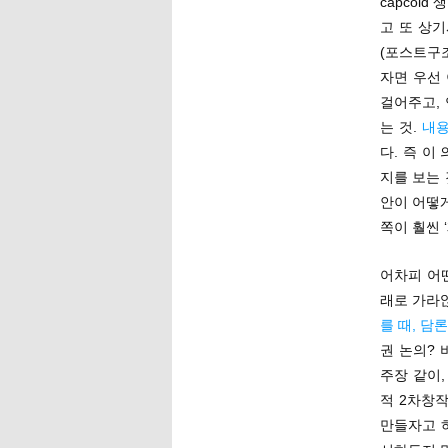
capcol
고 또 상
(포스트구
자면 우선
걸어주고,
는 것.
내
다. 즉 
지를 보는 
안이 어떻게
쪽이 훨씬 
어차피 어
래로 가라
를 때, 담
권 논의? 
주장 같이
적 2차창
만들자고 