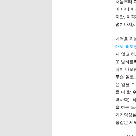
처음부터 
이 아니며 
지만, 아
넘쳐나지).
기억을 하
대세 의제
지 않고 
또 넘쳐흘
작이 나오
무슨 일로
은 얻을 
을 다 할 
역사학).
을 하는 도
기기억상실
송같은 제도