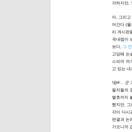
각하지만, 
아, 그리
어간다 (물
리 게시판을
국내법이 
보다,
그 
고딩때 논술
스피어 여
고 있는 내
!@#… 군
필자들의 
별호까지 
했지만, 
각이 다시
판결과 논리
가오니까 