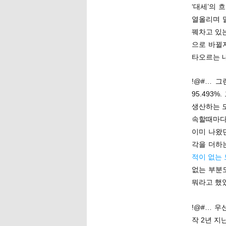
‘대세’의 
열올리며 
꿰차고 있는
으로 바뀔
타오르는 
!@#… 
95.493
생산하는 모
속할때마다
이미 나왔
각을 더하
적이 없는
없는 부분도
뭐라고 했
!@#… 우
작 2년 지