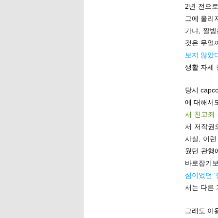
2년 전으로
그에 올리
가냐, 짤방
것은 무얼까
보지 않았
생활 자세
당시 capc
에 대해서도
서 친고죄
서 저작권
사실, 이
웠던 관행
바로잡기보
심이었던 
서는 다른 
그래도 이왕