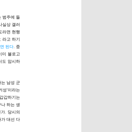
 범주에 들
 사실상 갤러
정도라면 현행
 라고 하기
쓰면 된다
. 중
 이미 블로고
서도 암시하
사는 남성 군
거성’이라는
 갑갑하기는
나 하는 생
가. 당시의
다가 대선 다