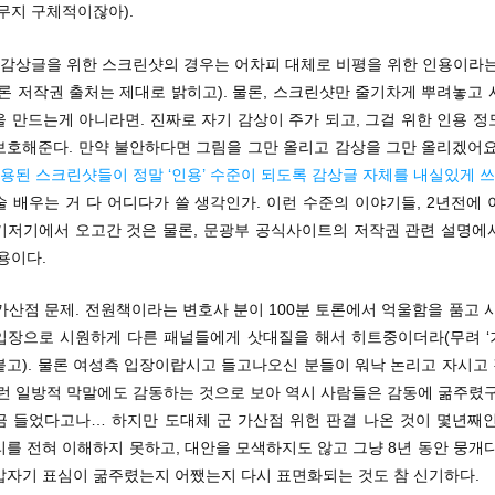
무지 구체적이잖아).
고 감상글을 위한 스크린샷의 경우는 어차피 대체로 비평을 위한 인용이라는
론 저작권 출처는 제대로 밝히고). 물론, 스크린샷만 줄기차게 뿌려놓고
 만드는게 아니라면. 진짜로 자기 감상이 주가 되고, 그걸 위한 인용 
보호해준다. 만약 불안하다면 그림을 그만 올리고 감상을 그만 올리겠어요
인용된 스크린샷들이 정말 ‘인용’ 수준이 되도록 감상글 자체를 내실있게 
 배우는 거 다 어디다가 쓸 생각인가. 이런 수준의 이야기들, 2년전에
기저기에서 오고간 것은 물론, 문광부 공식사이트의 저작권 관련 설명에
용이다.
 가산점 문제. 전원책이라는 변호사 분이 100분 토론에서 억울함을 품고 
입장으로 시원하게 다른 패널들에게 삿대질을 해서 히트중이더라(무려 ‘
붙고). 물론 여성측 입장이랍시고 들고나오신 분들이 워낙 논리고 자시고
그런 일방적 막말에도 감동하는 것으로 보아 역시 사람들은 감동에 굶주렸구
금 들었다고나… 하지만 도대체 군 가산점 위헌 판결 나온 것이 몇년째인
를 전혀 이해하지 못하고, 대안을 모색하지도 않고 그냥 8년 동안 뭉개
갑자기 표심이 굶주렸는지 어쨌는지 다시 표면화되는 것도 참 신기하다.