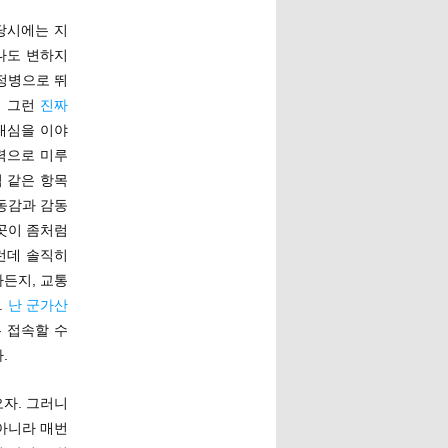
 당시에는 지
하나도 변하지
행정병으로 뛰
뭐 그런
진짜
내심을 이야
력으로 미루
 같은 항목
동감과 감동
 곳이 좀처럼
그런데 솔직히
라든지, 교통
.
난 군가산
은 접속할 수
.
오자. 그러니
 아니라 매번