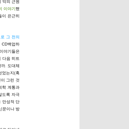
 악의 근원
미 이야기
했
들이 은근히
로 그 전의
로 CD백업하
 이야기들은
 다음 히트
까. 도대체
얻었는지(혹
이 그런 것
사회학 계통과
않도록 자극
은 만성적 단
신문이나 방