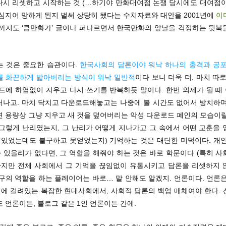
다시 리셋하고 시작하는 것 (…하기야 만화대여점 논쟁 당시에도 대여점이
심지어 망하게 된지 벌써 상당히 됐다는 수치자료와 대안을 2001년에
이
직까지도 ‘큼만화가’ 글이나 퍼나르면서 한국만화의 앞날을 걱정하는 뒷북
는 것은 중요한 습관이다.
한국사회의 담론이야 워낙 하나의 충격과 공포
를 화끈하게 밟아버리는 방식이 워낙 일반적
이다 보니 더욱 더. 마치 따
하드에 하염없이 지우고 다시 쓰기를 반복하듯 말이다. 한번 의제가 될 때
러나고. 마치 닥치고 다운로드해놓고는 나중에 볼 시간도 없어서 방치하며
면 용량상 그냥 지우고 새 것을 덮어버리는 악성 다운로드 폐인의 모습이랄
 그렇게 난리였는지, 그 난리가 어떻게 지나가고 그 속에서 어떤 교훈을 
수 있었는데도 불구하고 못얻었는지) 기억하는 것은 대단한 미덕이다. 개인
수 있을리가 없다면, 그 역할을 해줘야 하는 것은 바로 학문이다 (특히 
 하지만 전체 사회에서 그 기억을 끊임없이 유통시키고 담론을 리셋하지 
구의 역할을 하는 플레이어는 바로… 말 안해도 알겠지. 언론이다. 언론
에 걸려있는 복잡한 현대사회에서, 사회적 담론의 백업 매체여야 한다. 
 언론이든, 블로그 같은 1인 언론이든 간에.