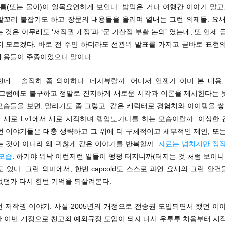
흐름(또는 몰이)이 일목요연하게 보인다. 밥먹은 거나 여행간 이야기 말고
말꼬리 붙잡기도 하고 장문의 내용들을 올리며 열내는 그런 의제들. 요새
 것은 아무래도 ‘저작권 개정’과 ‘군 가산점 부활 논의’ 였는데, 또 언제 
지 모르겠다. 바로 전 주만 하더라도 선관위 발표를 가지고 곧바로 표현의
내용들이 주종이었으니 말이다.
그런데… 솔직히 좀 의아하다. 데자뷰랄까. 어디서 언젠가 이미 본 내용,
%. 그럼에도 불구하고 정말로 진지하게 새로운 시각과 이론을 제시한다는
습들을 보면, 말리기도 좀 그렇고. 같은 캐릭터로 경험치와 아이템을 쌓
 새로 Lv1에서 새로 시작하며 렙업노가다를 하는 모습이랄까. 이상한 
던 이야기들은 대충 생략하고 그 위에 더 구체적이고 세부적인 제안, 또는
는 것이 아니라 왜 귀찮게 같은 이야기를 반복할까.
자료는 넘치지만 정작
 모습
. 하기야 워낙 이런저런 일들이 펑펑 터지니까(터지는 것 처럼 보이니
 있다. 그런 의미에서, 한번 capcold도 스스로 과연 요새의 그런 안
었던가 다시 한번 기억을 되살려본다.
선 저작권 이야기. 사실 2005년의 개정으로 전송권 도입되면서 했던 이
난 이번 개정으로 친고죄 예외규정 도입이 되자 다시 우루루 처음부터 시