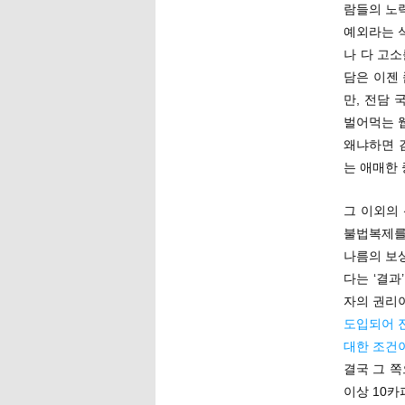
람들의 노
예외라는 
나 다 고
담은 이젠
만, 전담 
벌어먹는 
왜냐하면 
는 애매한
그 이외의
불법복제를
나름의 보상
다는 ‘결
자의 권리이
도입되어 
대한 조건
결국 그 쪽
이상 10카