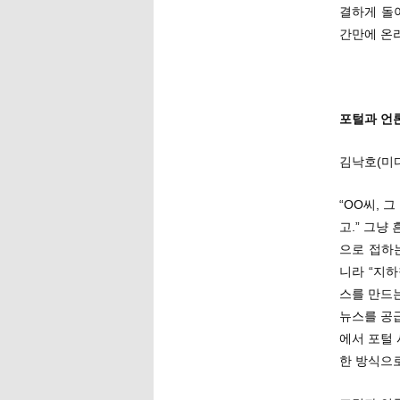
결하게 돌
간만에 온
포털과 언
김낙호(미
“OO씨, 
고.” 그냥
으로 접하는
니라 “지
스를 만드
뉴스를 공
에서 포털
한 방식으로