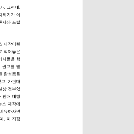
. 그런데,
다리기가 이
론사와 포털
스 제작이란
로 적어놓은
 기사들을 함
 원고를 받
된 완성품을
고, 가판대
실상 전부였
F 판매 대행
 뉴스 제작에
 비유하자면
데, 이 지점