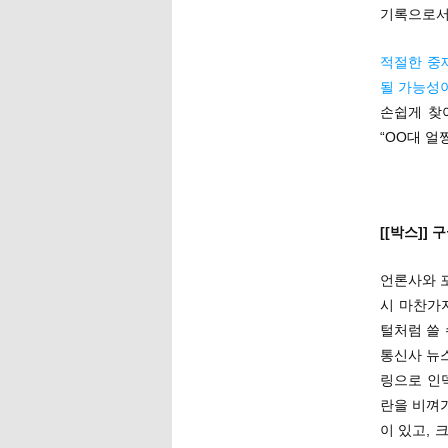
기록으로서
적절한 중
될 가능성
손쉽게 찾
“OO대 얼
[[박스]]
언론사와 
시 마찬가
털처럼 쓸 
통신사 뉴
링으로 인
란을 비껴
이 있고,