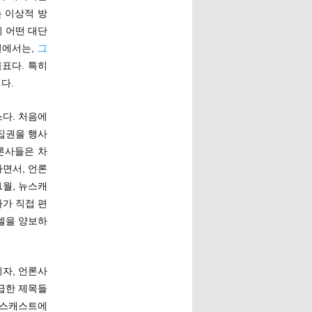
 이상적 방
시 어떤 대단
면에서는,
그
목표다. 특히
다.
다. 처음에
집권을 행사
론사들은 차
면서, 언론
1월, 뉴스캐
가 직접 편
델을 양보하
자, 언론사
급한 제목들
뉴스캐스트에