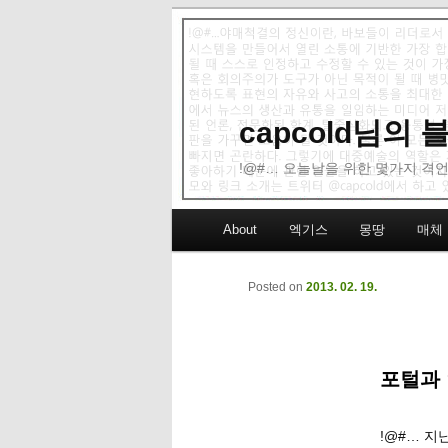
capcold님의
!@#… 오늘날을 위한 몇가지 격언
Main menu
About
엑기스
몽땅
매체
Skip to primary content
Skip to secondary content
Posted on
2013. 02. 19.
포털과 
!@#… 지