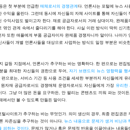
갈등은 첫 부분에 언급한
매체로서의 경쟁관계
다. 언론사는 포털에 뉴스 
한 수익을 올린다. 그런데 동시에 자신들의 자체 사이트를 통해 자신들이 
닌 수익사업도 벌이고자 한다. 재료 공급자로서의 거래 상대이자, 완제품
 엮인 관계 속에서 줄다리기를 해야 한다. 사실 이런 방식이 딱히 신기
성전자 또한 애플에게 부품 공급자이자 완제품 경쟁자니까 말이다. 나아가 
신사들이 개별 언론사들을 대상으로 사업하는 방식도 일정 부분은 비슷한
지 갈등 지점에서, 언론사가 추구하는 바는 명확하다. 한 편으로는 편집
부분을 최대한 자신들의 권한으로 두어,
자기 브랜드의 뉴스 영향력을 행
한 편으로는, 서비스 기간 등 사용 조건을 세세한 부분까지 자신들에게 
, 원자재 공급자로서도 경쟁매체 운영자로서도 자신들에게 가장
유리한
이다. 그냥 더 많은 돈을 요구하든, 안 팔리는 콘텐츠도 끼워 파는 것이든
체에서만 볼 수 있도록 만들든 말이다.
포털사이트가 추구하는 바는 무엇인가. 의미 생산의 경우, 최종 편집권은 
언론 자존심을 추구하는 것이 아니다.
뉴스 내용으로 문제가 생겨 비난과 
을 피하는 것이다
. 문제가 많거나 혹은 문제적 반응을 이끌어내는 내용들