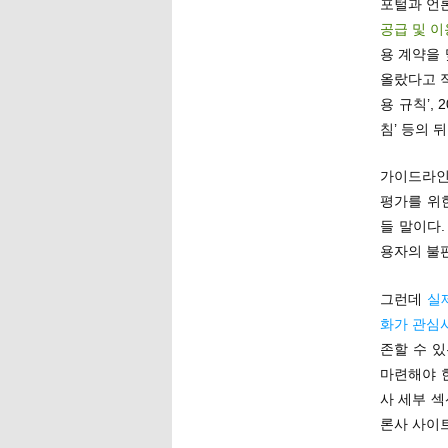
포털과 언론
공급 및 
용 계약을 
올랐다고 
용 규칙’,
침’ 등의 
가이드라인
평가를 위한
들 말이다
용자의 불
그런데
실
화가 관심
존할 수 
마련해야 한
사 세부 섹
론사 사이