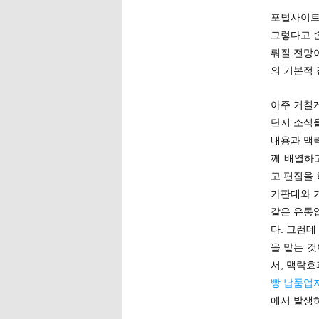
포털사이트
그렇다고 
뤄질 전망
의 기본적 
아주 거칠
단지 소식
내용과 맥락
께 배열하
고 편집을
가판대와 
같은 유통
다. 그런데
을 맡는 것
서, 맥락
빵 납품업
에서 발생