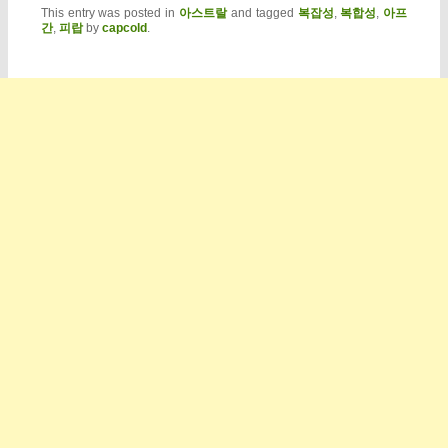
This entry was posted in
아스트랄
and tagged
복잡성
,
복합성
,
아프
간
,
피랍
by
capcold
.