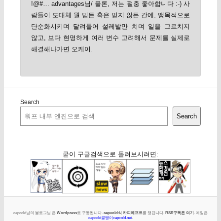
!@#… advantages님/ 물론, 저는 절충 좋아합니다 :-) 사
람들이 도대체 뭘 믿든 혹은 믿지 않든 간에, 맹목적으로
단순화시키며 달려들어 설레발만 치며 일을 그르치지
않고, 보다 현명하게 여러 변수 고려해서 문제를 실제로
해결해나가면 오케이.
Search
Search
굳이 구글검색으로 돌려보시려면:
capcold님의 블로그님 은
Wordpress
로 구동됩니다.
capcold식 카피레프트
를 챙깁니다.
RSS구독은 여기
. 메일은
capcold골뱅이capcold.net
.