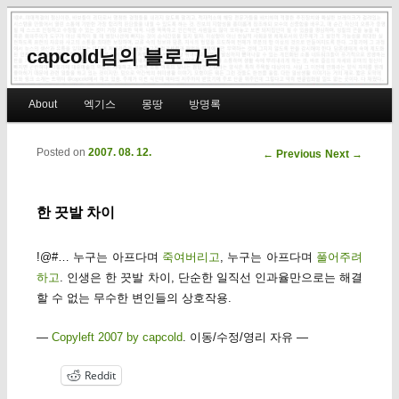
capcold님의 블로그님
Main menu
About
엑기스
몽땅
방명록
Skip to primary content
Skip to secondary content
Posted on
2007. 08. 12.
Post navigation
←
Previous
Next
→
한 끗발 차이
!@#… 누구는 아프다며
죽여버리고
, 누구는 아프다며
풀어주려
하고
. 인생은 한 끗발 차이, 단순한 일직선 인과율만으로는 해결
할 수 없는 무수한 변인들의 상호작용.
—
Copyleft 2007 by capcold
. 이동/수정/영리 자유 —
Reddit