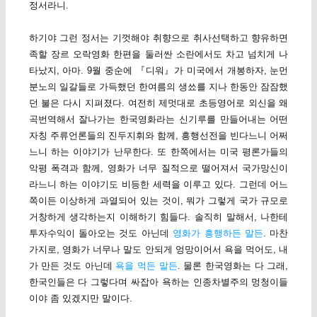
정서라니.
하기야 그런 정서는 기껏해야 취향으로 취사선택하고 향유하면
족할 장르 오락영화 한편을 둘러싼 소란에서도 차고 넘치게 나
타났지, 아마. 9월 중순에 『디워』가 미국에서 개봉하자, 눈먼
분노의 일갈들로 가득했던 한여름의 생쑈를 지나 한동안 잠잠했
던 불은 다시 지펴졌다. 여전히 제멋대로 초등영어로 외신을 왜
곡번역해서 잘나가는 한국영화라는 신기루를 만들어내는 어떤
자칭 주류언론들의 진두지휘와 함께, 흥행선전을 빈다느니 어쩌
느니 하는 이야기가 난무한다. 또 한쪽에서는 미국 평론가들의
악평 폭격과 함께, 영화가 너무 질적으로 떨어져서 국가망신이
라느니 하는 이야기도 비등한 세력을 이루고 있다. 그런데 어느
쪽이든 이상하게 과열되어 있는 것이, 뭐가 그렇게 국가 규모로
거창하게 생각하는지 이해하기 힘들다. 솔직히 말해서, 나한테
투자수익이 돌아오는 것도 아닌데
영화가 흥행하든 말든
. 마찬
가지로, 영화가 너무나 말도 안되게 엉망이어서 욕을 먹어도, 내
가 만든 것도 아닌데
욕을 먹든 말든
. 물론 한국영화는 다 그래,
한국인들은 다 그렇다며 싸잡아 욕하는 인종차별주의 멍청이들
이야 좀 있겠지만 말이다.