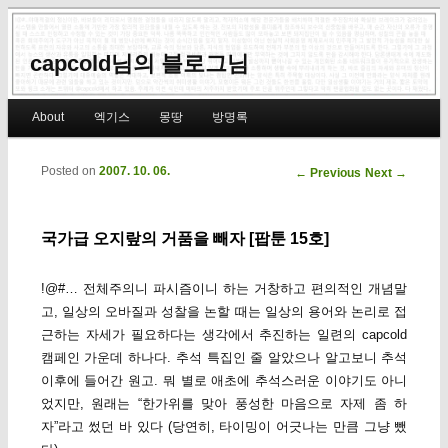
capcold님의 블로그님
Main menu
About
엑기스
몽땅
방명록
Skip to primary content
Skip to secondary content
Posted on
2007. 10. 06.
Post navigation
←
Previous
Next
→
국가급 오지랖의 거품을 빼자 [팝툰 15호]
!@#… 전체주의니 파시즘이니 하는 거창하고 편의적인 개념말
고, 일상의 오바질과 성찰을 논할 때는 일상의 용어와 논리로 접
근하는 자세가 필요하다는 생각에서 추진하는 일련의 capcold
캠페인 가운데 하나다. 추석 특집인 줄 알았으나 알고보니 추석
이후에 들어간 원고. 뭐 별로 애초에 추석스러운 이야기도 아니
었지만, 원래는 “한가위를 맞아 풍성한 마음으로 자제 좀 하
자”라고 썼던 바 있다 (당연히, 타이밍이 어긋나는 만큼 그냥 뺐