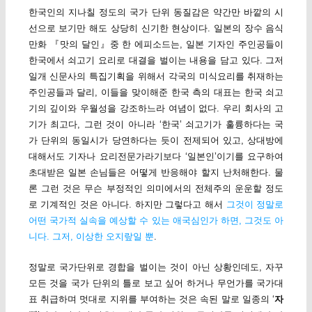
한국인의 지나칠 정도의 국가 단위 동질감은 약간만 바깥의 시
선으로 보기만 해도 상당히 신기한 현상이다. 일본의 장수 음식
만화 『맛의 달인』중 한 에피소드는, 일본 기자인 주인공들이
한국에서 쇠고기 요리로 대결을 벌이는 내용을 담고 있다. 그저
일개 신문사의 특집기획을 위해서 각국의 미식요리를 취재하는
주인공들과 달리, 이들을 맞이해준 한국 측의 대표는 한국 쇠고
기의 깊이와 우월성을 강조하느라 여념이 없다. 우리 회사의 고
기가 최고다, 그런 것이 아니라 ‘한국’ 쇠고기가 훌륭하다는 국
가 단위의 동일시가 당연하다는 듯이 전제되어 있고, 상대방에
대해서도 기자나 요리전문가라기보다 ‘일본인’이기를 요구하여
초대받은 일본 손님들은 어떻게 반응해야 할지 난처해한다. 물
론 그런 것은 무슨 부정적인 의미에서의 전체주의 운운할 정도
로 기계적인 것은 아니다. 하지만 그렇다고 해서
그것이 정말로
어떤 국가적 실속을 예상할 수 있는 애국심인가 하면, 그것도 아
니다. 그저, 이상한 오지랖일 뿐
.
정말로 국가단위로 경합을 벌이는 것이 아닌 상황인데도, 자꾸
모든 것을 국가 단위의 틀로 보고 싶어 하거나 무언가를 국가대
표 취급하며 멋대로 지위를 부여하는 것은 속된 말로 일종의 ‘
자