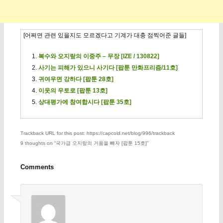
[어쩌면 관련 있을지도 모르겠다고 기계가 대충 점찍어준 글들]
복수와 오지랖의 이중주 – 무장 [IZE / 130822]
사기는 피해가 있으니 사기다 [팝툰 만화프리즘/11호]
귀여우면 강하다 [팝툰 28호]
이웃의 우토로 [팝툰 13호]
상대평가에 참여합시다 [팝툰 35호]
Trackback URL for this post: https://capcold.net/blog/996/trackback
9 thoughts on “
국가급 오지랖의 거품을 빼자 [팝툰 15호]
”
Comments