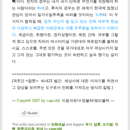
뻑
’이다. 전자의 경우는 내가 국가 단위로 무언가를 걱정해야 하
는 사람이라는
허세
고, 후자의 경우는 온 세계가 한국에 엄청난
관심이 있어서 일거수일투족을 바라볼 것이라는
도취
다. 이 두
가지가 합쳐질 때,
정작 자신이 발 딛고 있는 진짜 세부적 현실
의 다양하고 복잡한 이해관계는 대충 두루뭉술 잊혀지기 마련이
다
. 계급이든, 취향이든, 정치성향이든, 뭐든 간에. 국부를 그렇
게 찾고 싶으면 차라리 버스터미널 가판대의 에로잡지를 펼쳐보
시길. 스스로를, 주변 모든 것을 국가대표로 자꾸 격상시키지 말
고 그저 있는 그대로 평가하는 것이 속편하고 실속 챙기는 길이
다.
======================================
(격주간 <팝툰>. 씨네21 발간. 세상사에 대한 이야기를 하면서
그 양상을 보여주는 도구로서 만화를 가져오는 방식의 칼럼.)
—
Copyleft 2007 by capcold
. 이동자유/수정불허/영리불허 —
Reddit
This entry was posted in
만화세설
and tagged
국가
,
담론
,
오지랖
,
자
뻑
,
팝툰프리즘
,
허세
by
capcold
.