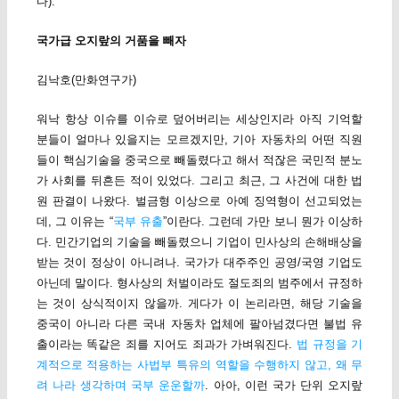
다).
국가급 오지랖의 거품을 빼자
김낙호(만화연구가)
워낙 항상 이슈를 이슈로 덮어버리는 세상인지라 아직 기억할
분들이 얼마나 있을지는 모르겠지만, 기아 자동차의 어떤 직원
들이 핵심기술을 중국으로 빼돌렸다고 해서 적잖은 국민적 분노
가 사회를 뒤흔든 적이 있었다. 그리고 최근, 그 사건에 대한 법
원 판결이 나왔다. 벌금형 이상으로 아예 징역형이 선고되었는
데, 그 이유는 “
국부 유출
”이란다. 그런데 가만 보니 뭔가 이상하
다. 민간기업의 기술을 빼돌렸으니 기업이 민사상의 손해배상을
받는 것이 정상이 아니려나. 국가가 대주주인 공영/국영 기업도
아닌데 말이다. 형사상의 처벌이라도 절도죄의 범주에서 규정하
는 것이 상식적이지 않을까. 게다가 이 논리라면, 해당 기술을
중국이 아니라 다른 국내 자동차 업체에 팔아넘겼다면 불법 유
출이라는 똑같은 죄를 지어도 죄과가 가벼워진다.
법 규정을 기
계적으로 적용하는 사법부 특유의 역할을 수행하지 않고, 왜 무
려 나라 생각하며 국부 운운할까
. 아아, 이런 국가 단위 오지랖