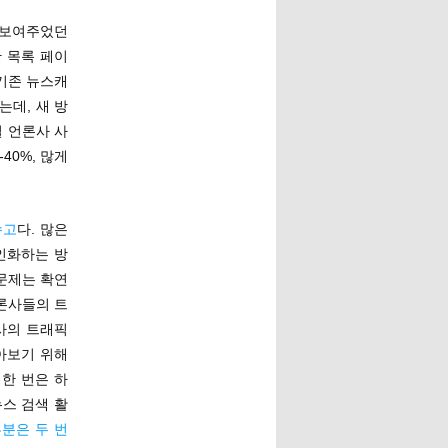
 보여주었던
 목록 페이
기존 뉴스캐
는데, 새 방
별 언론사 사
40%, 많게
수고
다. 많은
인화하는 방
문제는 확연
론사들의 트
사의 트래픽
아보기 위해
한 번은 하
스 검색 활
분은 두 번