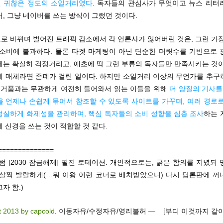
 귀찮은 정도의 소일거리였다
. 독자들의 관심사가 무엇이고 뉴스 리터
, 그냥 네이버를 쓰는 방식이 그랬던 것이다.
로 바뀌며 벌어진 트래픽 감소에서 각 언론사가 잃어버린 것은, 그런 가장
 소비에 불과하다. 물론 타겟 마케팅이 아닌 단순한 머릿수를 기반으로 
에는 확실히 걱정거리고, 애초에 딱 그런 부류의 독자들만 만족시키는 것이
예 매체라면 존폐가 걸린 일이다. 하지만 소일거리 이상의 무언가를 추구
런 거품과는 무관하게 여전히 들어와서 읽는 이들을 위해
더 양질의 기사를
을 언제나 손쉽게 묶어서 참조할 수 있도록 사이트를 가꾸며, 여러 경로로
성실하게 화제성을 관리하며, 핵심 독자들의 소비 성향을 심층 조사
하는 
 신경을 쓰는 것이 적합할 것 같다.
==============
럼 [2030 잠금해제] 필진 로테이션. 개인적으로는, 굵은 함의를 지녔되
 살짝 발랄하게(…뭐 이왕 이런 코너로 배치받았으니) 다시 담론판에 꺼
자 함.)
t 2013 by capcold
. 이동자유/수정자유/영리불허 — [부디 이것까지 같