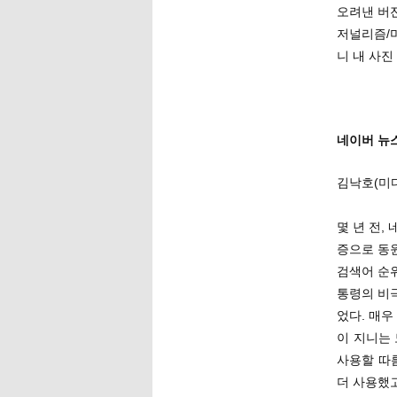
오려낸 버
저널리즘/
니 내 사
네이버 뉴
김낙호(미
몇 년 전,
증으로 동
검색어 순
통령의 비극
었다. 매
이 지니는
사용할 따
더 사용했고