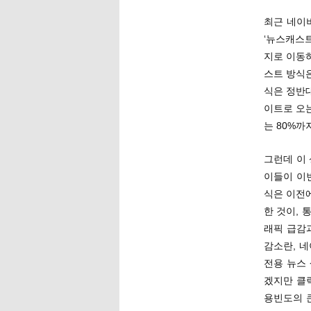
최근 네이
‘뉴스캐스
지로 이동
스트 방식은
식은 정반대
이트로 오는
는 80%까
그런데 이
이들이 이
식은 이전
한 것이,
래픽 급감
감소란, 
전용 뉴스
겠지만 클
용빈도의 