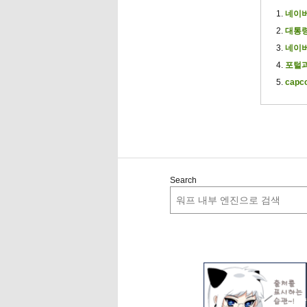
네이버
대통령
네이버
포털과
capc
Search