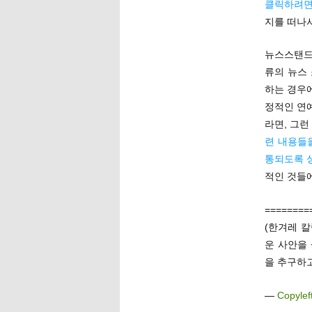
클릭하려면
지를 떠나서
뉴스스탠드
류의 뉴스
하는 경우
정적인 연
라면, 그
련 내용들
통되도록 
적인 것들에
========
(한겨레 칼
운 사안을
을 추구하고
—
Copylef