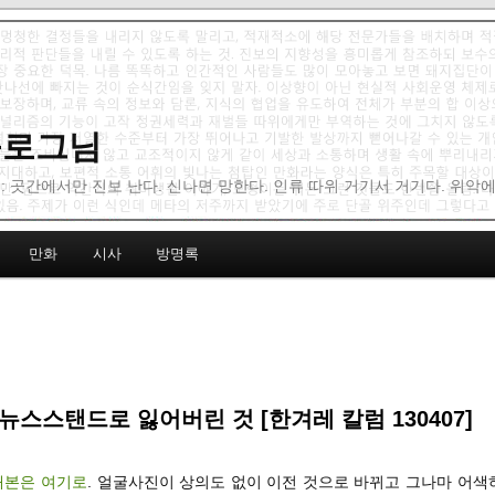
 블로그님
: 곳간에서만 진보 난다. 신나면 망한다. 인류 따위 거기서 거기다. 위악
만화
시사
방명록
뉴스스탠드로 잃어버린 것 [한겨레 칼럼 130407]
재본은 여기로
. 얼굴사진이 상의도 없이 이전 것으로 바뀌고 그나마 어색