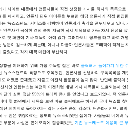
버가 사이트 대문에서 언론사들이 직접 선정한 기사를 하나의 목록으로
트’를 폐지하고, 언론사 단위 아이콘을 누르면 해당 언론사가 직접 편집한
하는 ‘뉴스스탠드’ 서비스를 강행하여 언론계가 촉각을 곤두세우고 있다. 
 언론사간 극심한 경쟁 속에 저급한 낚시 제목으로 가득 차서 원성을 샀
로 첫 화면에 기사 제목이 아예 없다. 그러다보니 링크를 타고 바로 개
 방문이 감소하게 되는데, 아니나 다를까 언론사들은 트래픽이 적게는 3-
지 줄었다고 각자 대책 마련에 부산하다.
 상황을 이해하기 위해 가장 주목할 점은 바로
클릭해서 들어가기 위한 
번 뉴스스탠드의 특징으로 주목했던, 언론사를 선별하여 구독목록을 개
에도 어쨌든 존재했고 지금도 여전히 활용률이 높지 않다. 반면에 클릭의 
 통신사인 연합뉴스는 여전히 이전처럼 개별 기사 제목들이 노출되는데 언
과 달리 실행 첫날 55%의 트래픽 증가를 얻었다고 보도되었다. 즉 언론
네이버 첫 화면에서 제목을 보면 바로 클릭해보곤 하지만 굳이 뉴스를 찾
 섹션 페이지로 들어가지는 않는 사용만큼의 감소다. 단순화시키면, 클릭 
릭 두 번은 귀찮아하는 정도의 뉴스 소비였던 셈이다. 사람들의 네이버 뉴
큰 부분이 사실은 연예오락에 집중되었듯,
기존 뉴스캐스트 이용의 큰 부