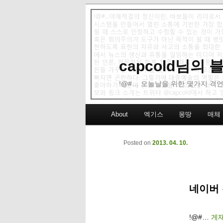
capcold님의
!@#… 오늘날을 위한 몇가지 격언
Main menu
About
엑기스
몽땅
매체
Skip to primary content
Skip to secondary content
Posted on
2013. 04. 10.
네이버 
!@#…
게