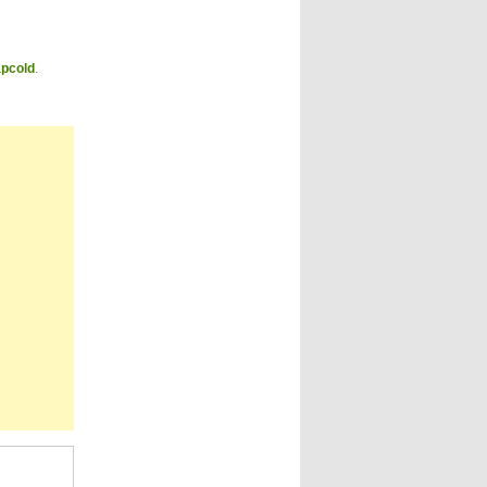
pcold
.