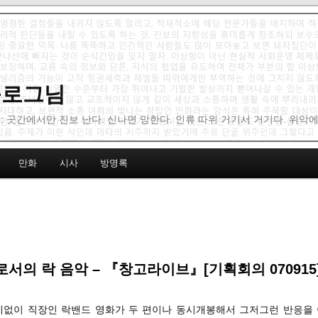
 블로그님
: 곳간에서만 진보 난다. 신나면 망한다. 인류 따위 거기서 거기다. 위악
만화
시사
방명록
서의 락 음악 – 『창고라이브』[기획회의 070915
난데없이 직장인 락밴드 영화가 두 편이나 동시개봉해서 그저그런 반응을