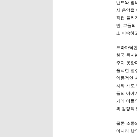
밴드와 멤
서 음악을 
직접 들리
만, 그들의
소 미숙하
드라마틱한
한국 독자
주지 못한
솔직한 열
역동적인 
치와 채도
들의 이야
기에 이들
의 감정적 
물론 소통
아니라 삶