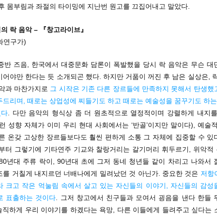
덕후 몸부림과 좌절의 타이밍에 지난번 원고를 끄집어내고 말았다.
의 락 음악 – 『창고라이브』
화연구가)
초중반 즈음, 한국에서 대중문화 담론이 폭발했을 당시 락 음악은 무슨 대
어야만 한다는 듯 소개되곤 했다. 하지만 거품이 꺼진 후 남은 실상은, 
음악과 마찬가지로
그 시작은 기존 다른 장르들에 만족하지 못해서 탄생했
두드리며, 때로는 상업성에 찌들기도 하고 때로는 예술성을 꿈꾸기도 하는 
었다
. 다만 음악의 형식상 좀 더 원초적으로 열정적이며 강렬하게 내지를
런 성향 자체가 이미 우리 현대 사회에서는 ‘반골’이지만 말이다), 예술
다른 온갖 고상한 장르들보다도 훨씬 편하게 소통 그 자체에 집중할 수 있
래부터 그렇기에 기타연주 기교와 찰랑거리는 갈기머리 휘두르기, 위악적
80년대 주류 락이, 90년대 초에 그저 동네 청년들 같이 차리고 나와서
조를 거칠게 내지르던 너배나에게 밀려났던 것 아닌가. 중요한 것은
저항
라 크고 작은 억눌림 속에서 살고 있는 자신들의 이야기, 자신들의 감성
로 표출하는 것이다
. 그저 창고에서 친구들과 모여서 굉음을 낸다 한들 
 솔직하게 우리 이야기를 하겠다는 욕망, 다른 이들에게 들려주고 싶다는