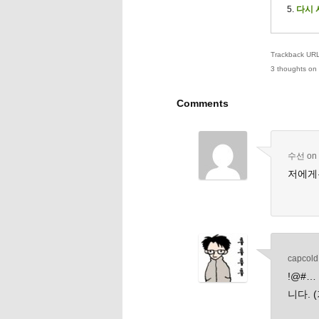
다시 
Trackback URL 
3 thoughts on 
Comments
수선
on
저에게
capcold
!@#
니다. 