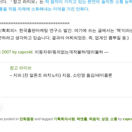
이다. 『창고 라이브』는
락 음악이 가지고 있는 본연의 솔직한 소통 능력
통을 작품 자체에 소화해내는 미덕을 가진 만화다.
==============================
기획회의>. 한국출판마케팅 연구소 발간. 여기에 쓰는 글에서는 ‘책’이
하려고 생각하고 있습니다; 결과야 어찌되었든. 즉, 업계인 뽐뿌질 용.)
t 2007 by capcold
. 이동자유/동의없는개작불허/영리불허 —
창고 라이브
– 지피 (잔 알폰조 파치노티) 지음, 소민영 옮김/세미콜론
t
as posted in
만화품평
and tagged
기획회의서평
,
락앤롤
,
락음악
,
성장
,
소통
by
capc