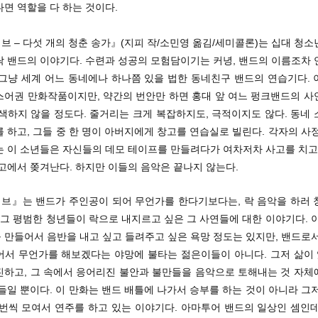
면 역할을 다 하는 것이다.
 – 다섯 개의 청춘 송가』(지피 작/소민영 옮김/세미콜론)는 십대 청
락 밴드의 이야기다. 수련과 성공의 모험담이기는 커녕, 밴드의 이름조차 
 그냥 세계 어느 동네에나 하나쯤 있을 법한 동네친구 밴드의 연습기다. 
스어권 만화작품이지만, 약간의 번안만 하면 홍대 앞 여느 펑크밴드의 사
색하지 않을 정도다. 줄거리는 크게 복잡하지도, 극적이지도 않다. 동네
 하고, 그들 중 한 명이 아버지에게 창고를 연습실로 빌린다. 각자의 사
는 이 소년들은 자신들의 데모 테이프를 만들려다가 여차저차 사고를 치고,
고에서 쫒겨난다. 하지만 이들의 음악은 끝나지 않는다.
브』는 밴드가 주인공이 되어 무언가를 한다기보다는, 락 음악을 하러 
 그 평범한 청년들이 락으로 내지르고 싶은 그 사연들에 대한 이야기다. 
 만들어서 음반을 내고 싶고 들려주고 싶은 욕망 정도는 있지만, 밴드로서
어서 무언가를 해보겠다는 야망에 불타는 젊은이들이 아니다. 그저 삶이 있
진하고, 그 속에서 응어리진 불안과 불만들을 음악으로 토해내는 것 자체
들일 뿐이다. 이 만화는 밴드 배틀에 나가서 승부를 하는 것이 아니라 그
 번씩 모여서 연주를 하고 있는 이야기다. 아마투어 밴드의 일상인 셈인데