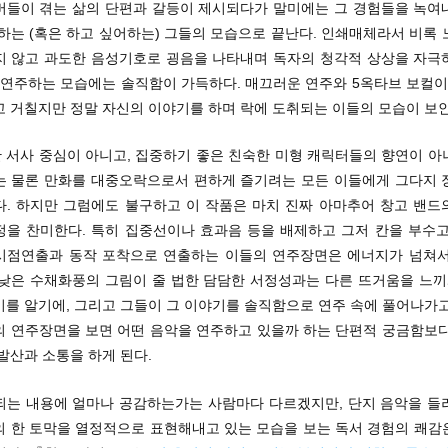
버들이 겪는 삶의 단편과 갈등이 제시되다가 말미에는 그 경험들을 녹여
하는 (혹은 하고 싶어하는) 그들의 모습으로 끝난다. 인쇄매체라서 비록
지 않고 과도한 음성기호로 굉음을 나타내며 독자의 청각적 상상을 자극
 연주하는 모습에는 솔직함이 가득하다. 매끄러운 연주와 5옥타브 보컬이
고 거칠지만 정말 자신의 이야기를 하며 락에 도취되는 이들의 모습이 보인
 서사 중심이 아니고, 집중하기 좋은 친숙한 미형 캐릭터들의 향연이 아
는 물론 만화를 대중오락으로서 편하게 즐기려는 모든 이들에게 그다지 
다. 하지만 그럼에도 불구하고 이 작품은 마치 진짜 아마추어 창고 밴드
정을 찬미한다. 특히 집중선이나 효과음 등을 배제하고 그저 칸을 부수고
시점연출과 동작 포착으로 연출하는 이들의 연주장면은 에너지가 넘쳐서
 낮은 수채화풍의 그림이 줄 법한 담담한 서정성과는 다른 뜨거움을 느끼게
기를 알기에, 그리고 그들이 그 이야기를 솔직함으로 연주 속에 풀어나가고
의 연주장면을 보면 어떤 음악을 연주하고 있을까 하는 단편적 궁금함보다
발산과 소통을 하게 된다.
되는 내용에 얼마나 공감하는가는 사람마다 다르겠지만, 단지 음악을 들
의 한 토막을 열정적으로 표현해내고 있는 모습을 보는 독서 경험의 쾌감