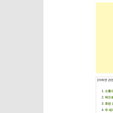
[어쩌면 관
소통으
락으로
흐린 
두 세