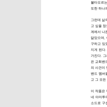
불타오르는
또한 하나
그런데 삶
고 싶을 정
계에서 나
닮았으며,
구하고 있
지게 된다
가진다. 
은 교회밴
의 사건이
밴드 멤버
고 그 모든
이 작품은
네 아마투
소드로 구