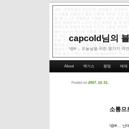
capcold님의
!@#… 오늘날을 위한 몇가지 격언
Main menu
About
엑기스
몽땅
매체
Skip to primary content
Skip to secondary content
Posted on
2007. 10. 01.
소통으로
!@#… 