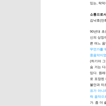
있는, 락
소통으로서
김낙호(만
90년대 
신의 상징이
른 여느 
무언가를 
중음악이
(하기야 그
숨 거는 
있다. 원
로 포장된 
불안과 자
표가 아니
락 음악으
가. 좀 더