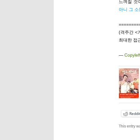
느껴질 것
아니 그 소
========
(격주간 <
최대한 접근
—
Copylef
Reddi
This entry w