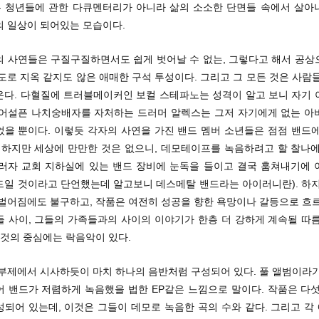
 청년들에 관한 다큐멘터리가 아니라 삶의 소소한 단면들 속에서 살아
의 일상이 되어있는 모습이다.
의 사연들은 구질구질하면서도 쉽게 벗어날 수 없는, 그렇다고 해서 공상
도로 지옥 같지도 않은 애매한 구석 투성이다. 그리고 그 모든 것은 사람
온다. 다혈질에 트러블메이커인 보컬 스테파노는 성격이 알고 보니 자기 
 어설픈 나치숭배자를 자처하는 드러머 알렉스는 그저 자기에게 없는 아
었을 뿐이다. 이렇듯 각자의 사연을 가진 밴드 멤버 소년들은 점점 밴드에
. 하지만 세상에 만만한 것은 없으니, 데모테이프를 녹음하려고 할 찰나에
그러자 교회 지하실에 있는 밴드 장비에 눈독을 들이고 결국 훔쳐내기에 
드일 것이라고 단언했는데 알고보니 데스메탈 밴드라는 아이러니란). 하지
 벌어짐에도 불구하고, 작품은 여전히 성공을 향한 욕망이나 갈등으로 흐르
들 사이, 그들의 가족들과의 사이의 이야기가 한층 더 강하게 계속될 따름
 것의 중심에는 락음악이 있다.
 부제에서 시사하듯이 마치 하나의 음반처럼 구성되어 있다. 풀 앨범이라기
어 밴드가 저렴하게 녹음했을 법한 EP같은 느낌으로 말이다. 작품은 다섯
성되어 있는데, 이것은 그들이 데모로 녹음한 곡의 수와 같다. 그리고 각