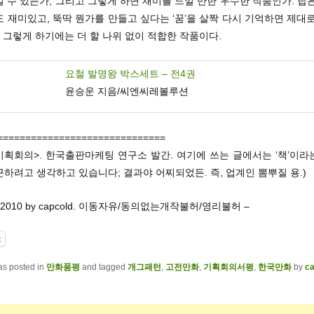
 수 있는가, 그리고 그렇게 하면 재미를 느낄 만한 우수한 작품인가. 답
 재미있고, 뚝딱 뭔가를 만들고 싶다는 ‘꿈’을 살짝 다시 기억하면 제대
, 그렇게 하기에는 더 할 나위 없이 적합한 작품이다.
요철 발명왕 박스세트 – 전4권
윤승운 지음/씨엔씨레볼루션
==============================
기획회의>. 한국출판마케팅 연구소 발간. 여기에 쓰는 글에서는 ‘책’이
하려고 생각하고 있습니다; 결과야 어찌되었든. 즉, 업계인 뽐뿌질 용.)
eft 2010 by capcold. 이동자유/동의없는개작불허/영리불허 –
t
as posted in
만화품평
and tagged
개그패턴
,
고전만화
,
기획회의서평
,
한국만화
by
ca