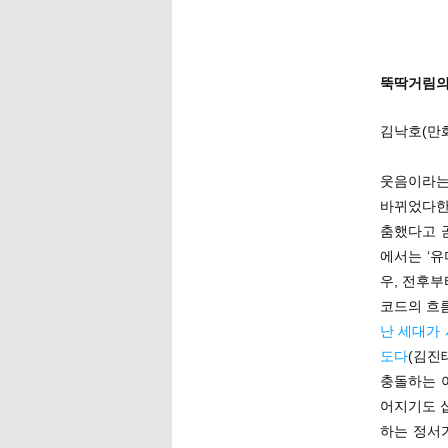
뚝딱거림의
김낙호(만
웃음이라는
바뀌었다한
춤했다고 
에서는 ‘
우, 전후부
코드의 흐
난 세대가
도다
(김진
충돌하는 
어지기도 
하는 정서