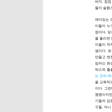
버지, 점
들이 슬랩
재미있는 
이들이 누
점이다. 당
을 돌리면
이들이 적지
셈이다. 
만들고 엔
임머신 완
박스와 출
는 것의 매
을 교육적
이다. 그
젬병이지만
기들의 감
구들, 아니