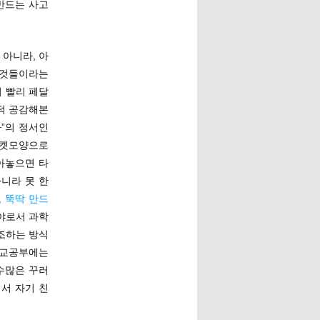
만드는 사고
아니라, 아
 것들이라는
서 빨리 페달
적 공감해본
다”의 정서인
로켓모양으로
아놓으면 타
니라 못 한
 뚝딱 만드
야로서 과학
조하는 방식
학교공부에는
수많은 꾸러
서 자기 친