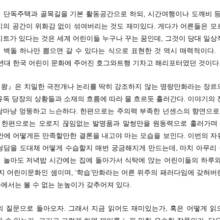
 단독주택과 골목길을 기본 활동공간으로 하되, 시간여행이나 도깨비 등
지의 공간이 위화감 없이 섞여버리는 것도 재미있다. 게다가 어른들은 모
지트가 있다는 것은 세계 어린이들 누구나 꾸는 꿈인데, 그것이 당대 일상
 벽돌 하나만 뽑으면 갈 수 있다는 식으로 표현한 것 역시 매력적이다.
0년대 한국 어린이 문화에 주어진 호그와트행 기차고 해리포터였던 것이다
왕』은 치밀한 극전개나 논리를 딱히 강조하지 않는 명랑만화라는 장르
유독 당장의 상황들과 소재의 흐름에 따라 물 흐르듯 흘러간다. 이야기의 
담마냥 엉뚱하고 느슨하다. 한편으로는 주의력 부족한 넌센스의 향연으로 
른 한편으로는 오로지 끊임없는 발명품과 말썽만을 원동력으로 흘러가며 
 안에 어떻게든 만족할만한 결론을 내고야 마는 모습을 보인다. 이번의 자
썽담을 도대체 어떻게 수습할지 매번 궁금해지게 만드는데, 마치 아무리
 놀아도 저녁밥 시간에는 집에 돌아가서 식탁에 앉는 어린이들의 하루와
까지 어린이문화인 셈이며, ‘학습’만화라는 어른 위주의 패러다임에 갖혀버
에서는 볼 수 없는 눈높이가 갖추어져 있다.
의 질문으로 돌아오자. 그래서 지금 읽어도 재미있는가, 혹은 어떻게 읽