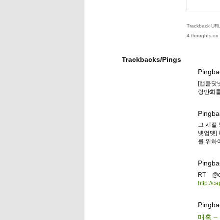
Trackback URL 
4 thoughts on 
Trackbacks/Pings
Pingba
[캡콜닷
랑만화를
Pingba
그 시절 
넷업뎃]
를 위하여
Pingba
RT @
http://c
Pingba
매혹 –