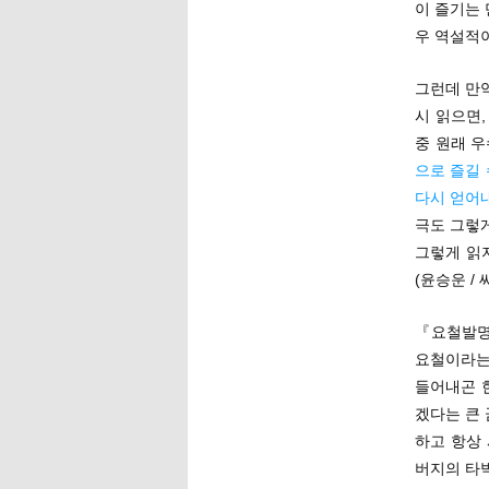
이 즐기는
우 역설적
그런데 만
시 읽으면,
중 원래 
으로 즐길
다시 얻어
극도 그렇
그렇게 읽
(윤승운 /
『요철발명
요철이라는
들어내곤 
겠다는 큰
하고 항상
버지의 타