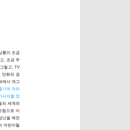
상황이 조금
, 조금 주
렇고, TV
 만화의 경
만화에서 개그
즐기며 자라
가사의할 정
른들의 세계와
모험으로 이
장난을 예찬
려 어린이들