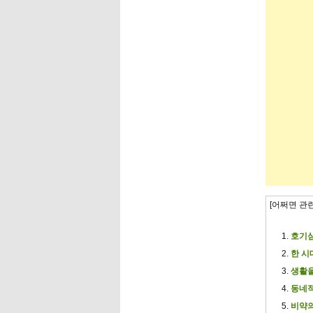
[어쩌면 관
호기심
한 시
생활을
동네적
비약의