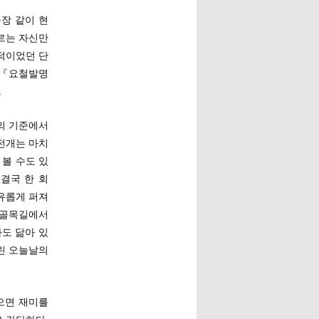
장 같이 현
르는 자신만
적이었던 단
 『요철발명
.
의 기준에서
전개는 마치
볼 수도 있
결국 한 회
유롭게 퍼져
 골목길에서
도 닮아 있
린 오늘날의
으면 재미를