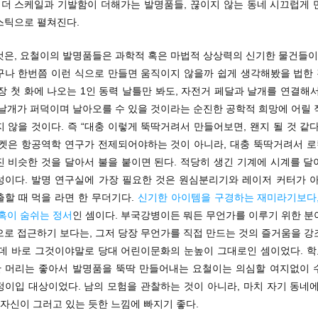
점 더 스케일과 기발함이 더해가는 발명품들, 끊이지 않는 동네 시끄럽게 
스틱으로 펼쳐진다.
것은, 요철이의 발명품들은 과학적 혹은 마법적 상상력의 신기한 물건들이 
구나 한번쯤 이런 식으로 만들면 움직이지 않을까 쉽게 생각해봤을 법한
장 첫 화에 나오는 1인 동력 날틀만 봐도, 자전거 페달과 날개를 연결해
 날개가 퍼덕이며 날아오를 수 있을 것이라는 순진한 공학적 희망에 어릴 
 않을 것이다. 즉 “대충 이렇게 뚝딱거려서 만들어보면, 왠지 될 것 같
로켓은 항공역학 연구가 전제되어야하는 것이 아니라, 대충 뚝딱거려서 
진 비슷한 것을 달아서 불을 붙이면 된다. 적당히 생긴 기계에 시계를 달
성이다. 발명 연구실에 가장 필요한 것은 원심분리기와 레이저 커터가 아
출할 때 먹을 라면 한 무더기다.
신기한 아이템을 구경하는 재미라기보다,
혹이 숨쉬는 정서
인 셈이다. 부국강병이든 뭐든 무언가를 이루기 위한 분
으로 접근하기 보다는, 그저 당장 무언가를 직접 만드는 것의 즐거움을 강
런데 바로 그것이야말로 당대 어린이문화의 눈높이 그대로인 셈이었다. 
 머리는 좋아서 발명품을 뚝딱 만들어내는 요철이는 의심할 여지없이 
정이입 대상이었다. 남의 모험을 관찰하는 것이 아니라, 마치 자기 동네에
 자신이 그러고 있는 듯한 느낌에 빠지기 좋다.