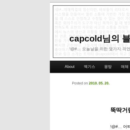
capcold님의
!@#… 오늘날을 위한 몇가지 격언
Main menu
About
엑기스
몽땅
매체
Skip to primary content
Skip to secondary content
Posted on
2010. 05. 20.
뚝딱거림
!@#… 