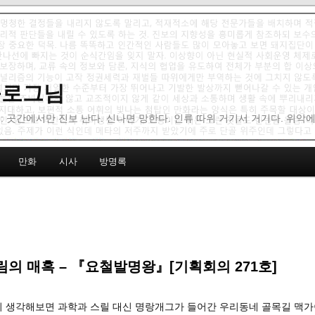
 블로그님
: 곳간에서만 진보 난다. 신나면 망한다. 인류 따위 거기서 거기다. 위악
만화
시사
방명록
의 매혹 – 『요철발명왕』[기획회의 271호]
어찌 생각해보면 과학과 스릴 대신 명랑개그가 들어간 우리동네 골목길 맥가