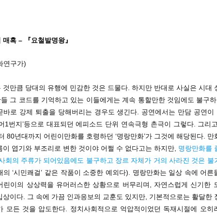
 매혹 – 『요철발명왕』
화연구가)
 것만큼 당대의 유행에 민감한 것은 드물다. 하지만 반대로 사실은 시대 
들 그 코드를 기억하고 있는 이들에게는 계속 통할만한 것임에도 불구하고
곧바로 강제 퇴출을 당해버리는 경우도 생긴다. 공연에서는 만담 공연이 그
유머1번지’등으로 대표되던 에피소드 단위 연속극형 촌극이 그렇다. 그리고
터 80년대까지 어린이만화를 호령하던 ‘명랑만화’가 그것에 해당된다. 
름이 엽기와 부조리로 변한 것이야 어쩔 수 없다고는 하지만,
명랑만화를 
 사회의 주류가 되어있음에도 불구하고 장르 자체가 거의 사라진 것은 불
태의 ‘시민쾌걸’ 같은 작품이 소중한 예외다). 명랑만화는 일상 속에 어
어린이의 상상력을 유머러스한 상황으로 버무리며, 자연스럽게 신기한 
십상이다. 그 속에 가끔 인과응보의 교훈도 있지만, 기본적으로는 활달한 
가 모든 것을 압도한다. 정치사회적으로 억압적이었던 독재시절에 오히