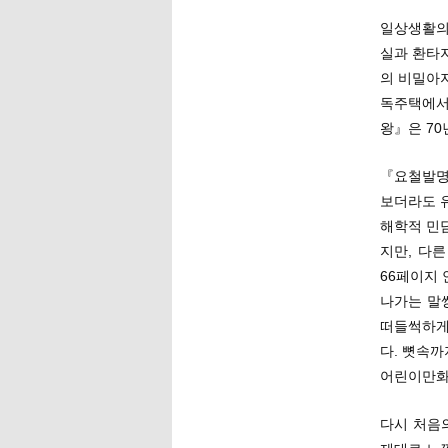
일상생활의
실과 환타
의 비밀아
독주택에서
왕』은 7
『요철발명
보더라도 
해학적 민
지만, 다
66페이지
나가는 말
떠들썩하게
다. 뼛속
어린이만화
다시 처음