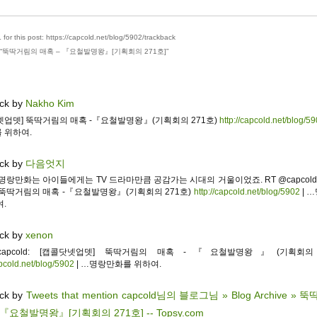
for this post: https://capcold.net/blog/5902/trackback
“
뚝딱거림의 매혹 – 『요철발명왕』[기획회의 271호]
”
ck by
Nakho Kim
넷업뎃] 뚝딱거림의 매혹 -『요철발명왕』(기획회의 271호)
http://capcold.net/blog/5
 위하여.
ck by
다음엇지
명랑만화는 아이들에게는 TV 드라마만큼 공감가는 시대의 거울이었죠. RT @capcold
 뚝딱거림의 매혹 -『요철발명왕』(기획회의 271호)
http://capcold.net/blog/5902
| 
.
ck by
xenon
capcold: [캡콜닷넷업뎃] 뚝딱거림의 매혹 -『요철발명왕』(기획회의 
apcold.net/blog/5902
| …명랑만화를 위하여.
ck by
Tweets that mention capcold님의 블로그님 » Blog Archive »
 『요철발명왕』[기획회의 271호] -- Topsy.com