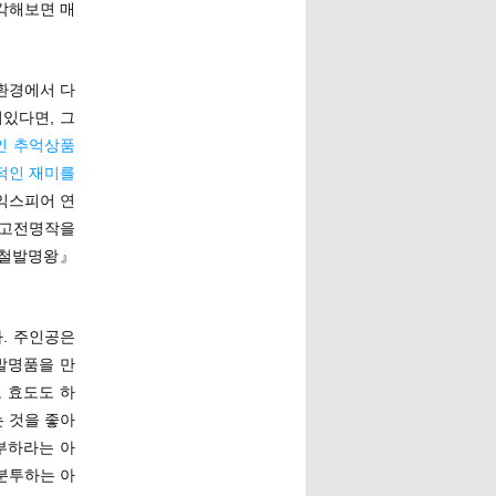
각해보면 매
환경에서 다
어있다면, 그
인 추억상품
적인 재미를
셰익스피어 연
 고전명작을
요철발명왕』
. 주인공은
발명품을 만
 효도도 하
 것을 좋아
부하라는 아
분투하는 아