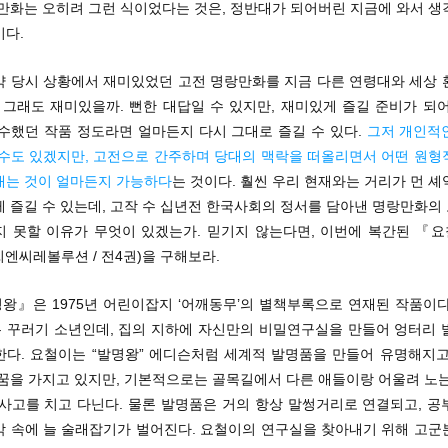
 만화는 오히려 그런 식이었다는 것은, 정반대가 되어버린 지금에 와서 생
이다.
약 당시 상황에서 재미있었던 고전 명랑만화를 지금 다른 연령대와 세상 
 그래도 재미있을까. 뻔한 대답일 수 있지만, 재미있게 즐길 준비가 되
우수했던 작품 정도라면 얼마든지 다시 그대로 즐길 수 있다.
그저 개인적
 수도 있겠지만, 고전으로 간주하며 당대의 맥락을 떠올리면서 어떤 원형
내는 것이 얼마든지 가능하다
는 것이다. 훨씬 우리 현재와는 거리가 먼 
게 즐길 수 있는데, 고작 수 십년전 한국사회의 정서를 담아낸 명랑만화의
지 못할 이유가 무엇이 있겠는가. 믿기지 않는다면, 이번에 복간된 『
 씨엔씨레볼루션 / 전4권)을 구해보라.
왕』은 1975년 어린이잡지 ‘어깨동무’의 별책부록으로 연재된 작품이다
 꾸러기 소년인데, 집의 지하에 자신만의 비밀연구실을 만들어 엉터리 
한다. 요철이는 “발명왕” 에디슨처럼 세계적 발명품을 만들어 유명해지고
 꿈을 가지고 있지만, 기본적으로는 골목길에서 다른 애들이랑 어울려 노는
 사고를 치고 다닌다. 물론 발명품은 거의 항상 말썽거리로 연결되고, 공
박 속에 늘 술래잡기가 벌어진다. 요철이의 연구실을 찾아내기 위해 고군