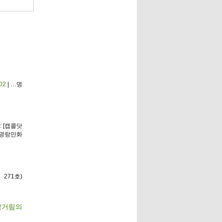
902
| …명
: [캡콜닷
…명랑만화
271호)
 뚝딱거림의