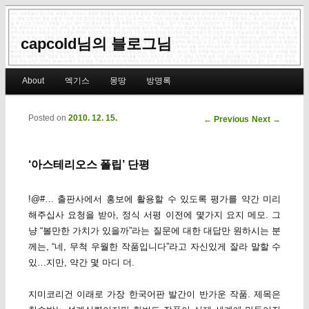
capcold님의 블로그님
Main menu
About
엑기스
몽땅
방명록
Skip to primary content
Skip to secondary content
Posted on
2010. 12. 15.
Post navigation
←
Previous
Next
→
‘아스테리오스 폴립’ 단평
!@#… 출판사에서 홍보에 활용할 수 있도록 평가를 약간 미리
해주십사 요청을 받아, 정식 서평 이전에 몇가지 요지 메모. 그
냥 “볼만한 가치가 있을까”라는 질문에 대한 대답만 원하시는 분
께는, “네, 무척 우월한 작품입니다”라고 자신있게 잘라 말할 수
있…지만, 약간 몇 마디 더.
지미코리건 이래로 가장 한국어판 발간이 반가운 작품. 제목은