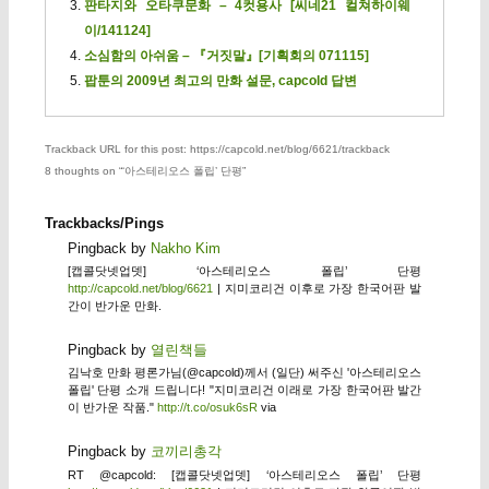
판타지와 오타쿠문화 – 4컷용사 [씨네21 컬쳐하이웨
이/141124]
소심함의 아쉬움 – 『거짓말』[기획회의 071115]
팝툰의 2009년 최고의 만화 설문, capcold 답변
Trackback URL for this post: https://capcold.net/blog/6621/trackback
8 thoughts on “
‘아스테리오스 폴립’ 단평
”
Trackbacks/Pings
Pingback by
Nakho Kim
[캡콜닷넷업뎃] ‘아스테리오스 폴립’ 단평
http://capcold.net/blog/6621
| 지미코리건 이후로 가장 한국어판 발
간이 반가운 만화.
Pingback by
열린책들
김낙호 만화 평론가님(@capcold)께서 (일단) 써주신 '아스테리오스
폴립' 단평 소개 드립니다! "지미코리건 이래로 가장 한국어판 발간
이 반가운 작품."
http://t.co/osuk6sR
via
Pingback by
코끼리총각
RT @capcold: [캡콜닷넷업뎃] ‘아스테리오스 폴립’ 단평