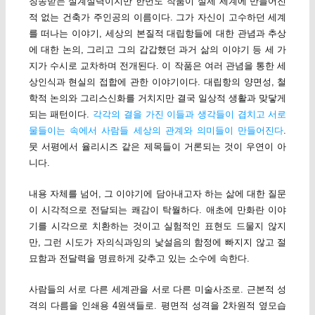
칭송받는 설계실력이지만 한번도 작품이 실제 세계에 만들어진
적 없는 건축가 주인공의 이름이다. 그가 자신이 고수하던 세계
를 떠나는 이야기, 세상의 본질적 대립항들에 대한 관념과 추상
에 대한 논의, 그리고 그의 갑갑했던 과거 삶의 이야기 등 세 가
지가 수시로 교차하며 전개된다. 이 작품은 여러 관념을 통한 세
상인식과 현실의 접합에 관한 이야기이다. 대립항의 양면성, 철
학적 논의와 그리스신화를 거치지만 결국 일상적 생활과 맞닿게
되는 패턴이다.
각각의 결을 가진 이들과 생각들이 겹치고 서로
물들이는 속에서 사람들 세상의 관계와 의미들이 만들어진다
.
뭇 서평에서 율리시즈 같은 제목들이 거론되는 것이 우연이 아
니다.
내용 자체를 넘어, 그 이야기에 담아내고자 하는 삶에 대한 질문
이 시각적으로 전달되는 쾌감이 탁월하다. 애초에 만화란 이야
기를 시각으로 치환하는 것이고 실험적인 표현도 드물지 않지
만, 그런 시도가 자의식과잉의 낯설음의 함정에 빠지지 않고 절
묘함과 전달력을 명료하게 갖추고 있는 소수에 속한다.
사람들의 서로 다른 세계관을 서로 다른 미술사조로. 근본적 성
격의 다름을 인쇄용 4원색들로. 평면적 성격을 2차원적 옆모습