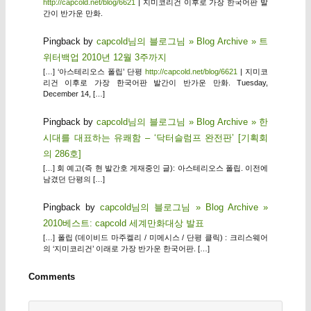
http://capcold.net/blog/6621
| 지미코리건 이후로 가장 한국어판 발
간이 반가운 만화.
Pingback by
capcold님의 블로그님 » Blog Archive » 트
위터백업 2010년 12월 3주까지
[…] ‘아스테리오스 폴립’ 단평
http://capcold.net/blog/6621
| 지미코
리건 이후로 가장 한국어판 발간이 반가운 만화. Tuesday,
December 14, […]
Pingback by
capcold님의 블로그님 » Blog Archive » 한
시대를 대표하는 유쾌함 – ‘닥터슬럼프 완전판’ [기획회
의 286호]
[…] 회 예고(즉 현 발간호 게재중인 글): 아스테리오스 폴립. 이전에
남겼던 단평의 […]
Pingback by
capcold님의 블로그님 » Blog Archive »
2010베스트: capcold 세계만화대상 발표
[…] 폴립 (데이비드 마주켈리 / 미메시스 / 단평 클릭) : 크리스웨어
의 ‘지미코리건’ 이래로 가장 반가운 한국어판. […]
Comments