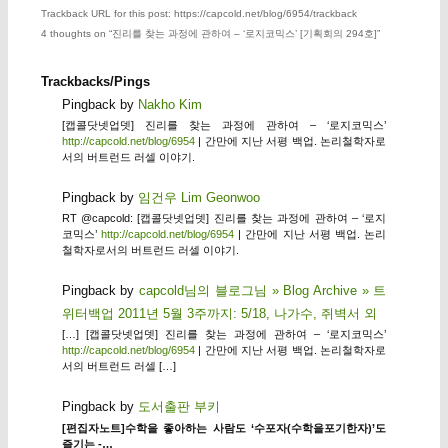
Trackback URL for this post: https://capcold.net/blog/6954/trackback
4 thoughts on “
진리를 찾는 과정에 관하여 – ‘로지코믹스’ [기획회의 294호]
”
Trackbacks/Pings
Pingback by
Nakho Kim
[캡콜닷넷업뎃] 진리를 찾는 과정에 관하여 – ‘로지코믹스’
http://capcold.net/blog/6954
| 간만에 지난 서평 백업. 논리철학자로
서의 버트런드 러셀 이야기.
Pingback by
임건우 Lim Geonwoo
RT @capcold: [캡콜닷넷업뎃] 진리를 찾는 과정에 관하여 – ‘로지
코믹스’
http://capcold.net/blog/6954
| 간만에 지난 서평 백업. 논리
철학자로서의 버트런드 러셀 이야기.
Pingback by
capcold님의 블로그님 » Blog Archive » 트
위터백업 2011년 5월 3주까지: 5/18, 나가수, 쥐벽서 외
[…] [캡콜닷넷업뎃] 진리를 찾는 과정에 관하여 – ‘로지코믹스’
http://capcold.net/blog/6954
| 간만에 지난 서평 백업. 논리철학자로
서의 버트런드 러셀 […]
Pingback by
도서출판 부키
[편집자노트]수학을 좋아하는 사람도 ‘수포자(수학을포기한자)’도
즐기는 -…