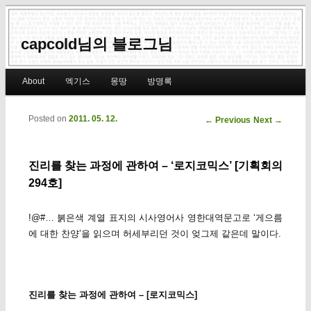
capcold님의 블로그님
Main menu
About
엑기스
몽땅
방명록
Skip to primary content
Skip to secondary content
Posted on
2011. 05. 12.
Post navigation
←
Previous
Next
→
진리를 찾는 과정에 관하여 – ‘로지코믹스’ [기획회의
294호]
!@#… 붉은색 계열 표지의 시사영어사 영한대역문고로 ‘게으름
에 대한 찬양’을 읽으며 허세부리던 것이 엊그제 같은데 말이다.
진리를 찾는 과정에 관하여 – [로지코믹스]