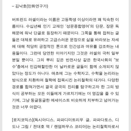
– 김낙호(만화연구가)
버트런드 러셀이라는 이름은 고등학생 이상이라면 꽤 익숙한 이
름이다. 수십년째 인기 교재인 ‘성문종합영어’의 단문, 장문 독
해문에 워낙 단골로 등장하기 때문이다. 그쪽을 통해 접하는 글
들은 대체로 유려하고 고급스러운 문장으로 삶을 바라보는 자세
에 대해 적당히 긍정적인 톤으로 인간성과 여유를 강조하는 내
용들이다. 그런데 당연한 이야기지만 그것은 러셀의 극히 일부
분일 뿐이다. 그의 뿌리 깊은 반전사상 같은 한국사회의 “보
수”층에서 민감해할만한 더 날카로운 글들이 함께 소개되지 않
았다는 정도가 아니다. 애초에 그는 수학자고, 수학을 논리라는
방식으로 치환하여 철학에 접목시킨 논리철학의 대가다. 다양한
경로를 합쳐가면서 결국 궁극의 진리를 탐구하고자 한 그의 방
식이 공부하는 모든 이들에게 가르치기에는 더 영감을 줄 수 있
기에, 그냥 둥글둥글한 에세이스트 비슷하게 치부하고 넘어가는
것은 너무 아깝다.
[로지코믹스](독시아디스, 파파디미트리우 글, 파파다토스, 디
도나 그림 / 전대호 역 / 랜덤하우스 코리아)는 논리철학자로서