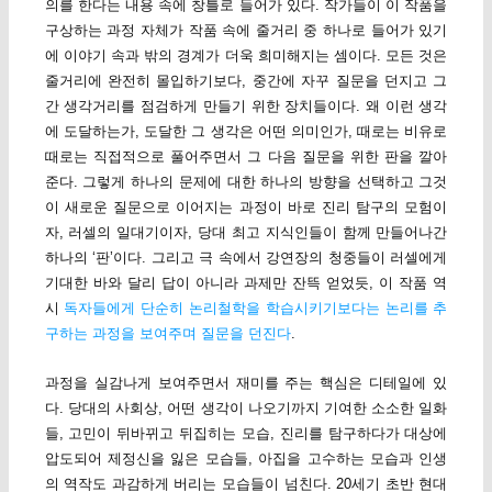
의를 한다는 내용 속에 창틀로 들어가 있다. 작가들이 이 작품을
구상하는 과정 자체가 작품 속에 줄거리 중 하나로 들어가 있기
에 이야기 속과 밖의 경계가 더욱 희미해지는 셈이다. 모든 것은
줄거리에 완전히 몰입하기보다, 중간에 자꾸 질문을 던지고 그
간 생각거리를 점검하게 만들기 위한 장치들이다. 왜 이런 생각
에 도달하는가, 도달한 그 생각은 어떤 의미인가, 때로는 비유로
때로는 직접적으로 풀어주면서 그 다음 질문을 위한 판을 깔아
준다. 그렇게 하나의 문제에 대한 하나의 방향을 선택하고 그것
이 새로운 질문으로 이어지는 과정이 바로 진리 탐구의 모험이
자, 러셀의 일대기이자, 당대 최고 지식인들이 함께 만들어나간
하나의 ‘판’이다. 그리고 극 속에서 강연장의 청중들이 러셀에게
기대한 바와 달리 답이 아니라 과제만 잔뜩 얻었듯, 이 작품 역
시
독자들에게 단순히 논리철학을 학습시키기보다는 논리를 추
구하는 과정을 보여주며 질문을 던진다
.
과정을 실감나게 보여주면서 재미를 주는 핵심은 디테일에 있
다. 당대의 사회상, 어떤 생각이 나오기까지 기여한 소소한 일화
들, 고민이 뒤바뀌고 뒤집히는 모습, 진리를 탐구하다가 대상에
압도되어 제정신을 잃은 모습들, 아집을 고수하는 모습과 인생
의 역작도 과감하게 버리는 모습들이 넘친다. 20세기 초반 현대