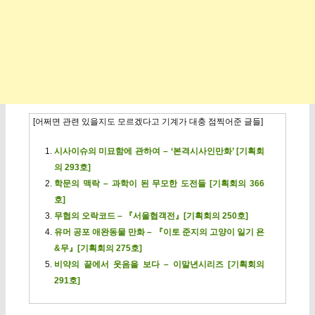
[어쩌면 관련 있을지도 모르겠다고 기계가 대충 점찍어준 글들]
시사이슈의 미묘함에 관하여 – ‘본격시사인만화’ [기획회
의 293호]
학문의 맥락 – 과학이 된 무모한 도전들 [기획회의 366
호]
무협의 오락코드 – 『서울협객전』[기획회의 250호]
유머 공포 애완동물 만화 – 『이토 준지의 고양이 일기 욘
&무』[기획회의 275호]
비약의 끝에서 웃음을 보다 – 이말년시리즈 [기획회의
291호]