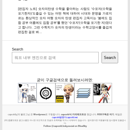
[편집자 노트] 숫자의탄생 수학을 좋아하는 사람도 ‘수포자(수학을
포기한자)’도즐길 수 있는 어떤 책에 대하여 시대와 문명을 가로지
르는 환상적인 숫자 여행 숫자의 탄생 편집자 고독이는 ‘봄에도 집
합 공부 여름에도 집합 공부’를 했던 ‘수포자'(수학을 포기한 자)였다
고 합니다. 그런 수학치가 숫자의 탄생이라는 수학교양서를 즐겁게
편집한 걸로 봐…
Search
Search
굳이 구글검색으로 돌려보시려면:
capcold님의 블로그님 은
Wordpress
로 구동됩니다.
capcold식 카피레프트
를 챙깁니다.
RSS구독은 여기
. 메일은
capcold골뱅이capcold.net
.
[주] 캡콜닷넷은 광고스팸만 아니면 의도적으로 덧글과 트랙백을 막거나 삭제하지 않습니다 - 없어졌다면 자동필터링 임시함에 있을겁니
다.
Follow @capcold.bsky.social on BlueSky