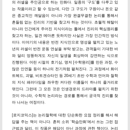
의 러셀을 주인공으로 하는 만화다. 일종의 ‘구도’를 다루고 있
는 작품이라고 할 수 있는데, 다만 그 구도가 구원이나 돈오 같
은 종교적인 깨달음이 아니라 가장 완결무결한 논리를 통해서
흔들림 없는 진리의 기반을 찾고자 하는 것이다. 초월적 해탈이
아니라 인간에게 주어진 지식이라는 틀에서 진리의 핵심원리를
찾고자 하는, 일견 메마른 듯하지만 사실은 가장 인간적인 방식
이다. 이야기의 내용은 반전 지식인으로 명성을 떨치고 있는 노
년의 러셀이 반전 운동 연설을 부탁 받고는, 관객들이 기대한 바
와 달리 엉뚱하게도 자신의 일생을 회상하며 강연하는 식으로
진행된다. 어린 시절의 호기심, 명저 [수학원리]를 만든 과정, 수
많은 인연들 등이 하나의 전기처럼 펼쳐진다. 그 과정에서 화이
트헤드, 괴델, 비트겐슈타인 등 20세기 초반 수학과 언어와 철학
의 지식 패러다임을 좌우한 커다란 이름들이 하나의 줄거리로
엮인다. 그런데 그 모든 것은 인생경로의 드라마를 펼치기 위한
것이 아니라, 수학적 논리라는 경로를 통해서 궁극적 진리를 찾
아 나서는 여정이다.
[로지코믹스]는 논리철학에 대한 단순화한 요점 정리를 해서 해
답을 주는 책이 아니다. 흔히 소위 ‘학습만화’에서 쓰는 그런 접
근법과 달리, 이 작품은 해답이 아닌 과정에 관한 책이다. 논리