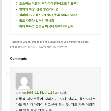
요츠바는 여전히 무적이다 [카이요도 리볼텍]
번역의 재앙, 팝툰 창간기사 편
살라미스, 마젤란 1/1700 [건담/ BANDAI EX]
올드 자동차 길거리 전시회
이제 특목고 정도는 미국에 세워야 대인배
Trackback URL for this post: https://capcold.net/blog/1016/trackback
5 thoughts on “
삼성의 기름칠에 청와대도 미끈미끈
”
Comments
모과
on
2007. 11. 15. at 1:14 am
said:
전통적 히어로물이 사라지다 보니 정의의 용사보다는
다들 악의 대마왕이 되고싶어 하는 듯. 저도 가끔 이회장
님이 멋져 보일 때가 있습….