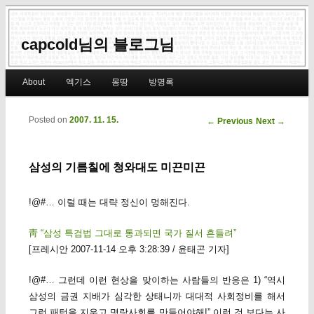
capcold님의 블로그님
Main menu
About
엑기스
몽땅
방명록
Skip to primary content
Skip to secondary content
Posted on
2007. 11. 15.
Post navigation
←
Previous
Next
→
삼성의 기름칠에 청와대도 미끈미끈
!@#… 이럴 때는 대략 정신이 멍해진다.
靑 “삼성 특검법 그대로 통과되면 국가 질서 흔들려”
[프레시안 2007-11-14 오후 3:28:39 / 윤태곤 기자]
!@#… 그런데 이런 현상을 맞이하는 사람들의 반응은 1) “역시
삼성의 금권 지배가 심각한 상태니까 대대적 사회정비를 해서
그런 패턴을 지우고 명랑사회를 만들어야해!” 이런 것 보다는 사