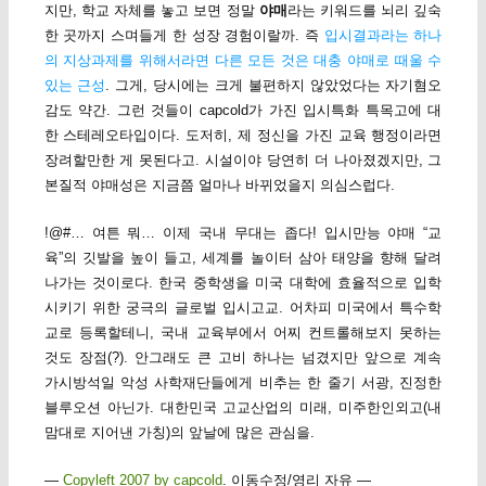
지만, 학교 자체를 놓고 보면 정말
야매
라는 키워드를 뇌리 깊숙
한 곳까지 스며들게 한 성장 경험이랄까. 즉
입시결과라는 하나
의 지상과제를 위해서라면 다른 모든 것은 대충 야매로 때울 수
있는 근성
. 그게, 당시에는 크게 불편하지 않았었다는 자기혐오
감도 약간. 그런 것들이 capcold가 가진 입시특화 특목고에 대
한 스테레오타입이다. 도저히, 제 정신을 가진 교육 행정이라면
장려할만한 게 못된다고. 시설이야 당연히 더 나아졌겠지만, 그
본질적 야매성은 지금쯤 얼마나 바뀌었을지 의심스럽다.
!@#… 여튼 뭐… 이제 국내 무대는 좁다! 입시만능 야매 “교
육”의 깃발을 높이 들고, 세계를 놀이터 삼아 태양을 향해 달려
나가는 것이로다. 한국 중학생을 미국 대학에 효율적으로 입학
시키기 위한 궁극의 글로벌 입시고교. 어차피 미국에서 특수학
교로 등록할테니, 국내 교육부에서 어찌 컨트롤해보지 못하는
것도 장점(?). 안그래도 큰 고비 하나는 넘겼지만 앞으로 계속
가시방석일 악성 사학재단들에게 비추는 한 줄기 서광, 진정한
블루오션 아닌가. 대한민국 고교산업의 미래, 미주한인외고(내
맘대로 지어낸 가칭)의 앞날에 많은 관심을.
—
Copyleft 2007 by capcold
. 이동수정/영리 자유 —