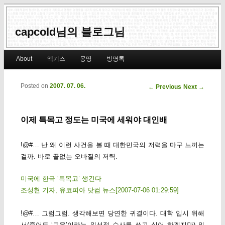
capcold님의 블로그님
Main menu
About
엑기스
몽땅
방명록
Skip to primary content
Skip to secondary content
Posted on
2007. 07. 06.
Post navigation
←
Previous
Next
→
이제 특목고 정도는 미국에 세워야 대인배
!@#… 난 왜 이런 사건을 볼 때 대한민국의 저력을 마구 느끼는
걸까. 바로 끝없는 오바질의 저력.
미국에 한국 ‘특목고’ 생긴다
조성현 기자, 유코피아 닷컴 뉴스[2007-07-06 01:29:59]
!@#… 그럼그럼. 생각해보면 당연한 귀결이다. 대학 입시 위해
서(죽어도 ‘교육’이라는 위선적 수사를 쓰고 싶어 하겠지만) 외