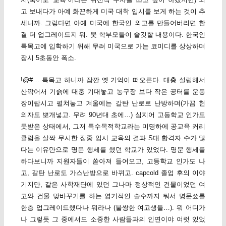
고 보내다가 아예 화끈하게 미국 대학 입시를 보게 하는 것이 추
세니까. 그렇다면 아예 미국에 한국인 외고를 만들어버리면 한
결 더 업그레이드지 뭐. 뭇 학부모들이 솔깃할 내용이다. 한국인
특목고에 입학하기 위해 무려 미국으로 가는 코미디를 상상하며
잠시 5초동안 폭소.
!@#… 특목고 하니까 잠깐 옛 기억이 떠오른다. 대충 설립해서
산깎어서 기슭에 대충 기대놓고 농구장 보다 작은 공터를 운동
장이랍시고 펼쳐놓고 겨울에는 갈탄 난로로 난방하며(가끔 헌
의자도 뽀개넣고. 무려 90년대 초에…) 심지어 고등학교 인가도
못받은 상태에서, 그저 특수목적학교라는 미명하에 공교육 커리
큘럼을 살짝 무시한 집중 입시 교육의 결과 S대 합격자 수가 많
다는 이유만으로 명문 행세를 했던 학교가 있었다. 명문 행세를
하다보니까 지원자들이 쏟아져 들어오고, 고등학교 인가도 나
고, 갈탄 난로도 가스난방으로 바뀌고. capcold 졸업 후의 이야
기지만, 같은 사학재단에 있던 그나마 정상적인 건물이었던 여
고와 건물 맞바꾸기를 하는 엽기적인 술수까지 둬서 명문쑈를
한층 업그레이드했다나 뭐라나 (불쌍한 여고생들…). 뭐 어디가
나 그렇듯 그 중에서도 소중한 사람들과의 인연이야 여럿 있었