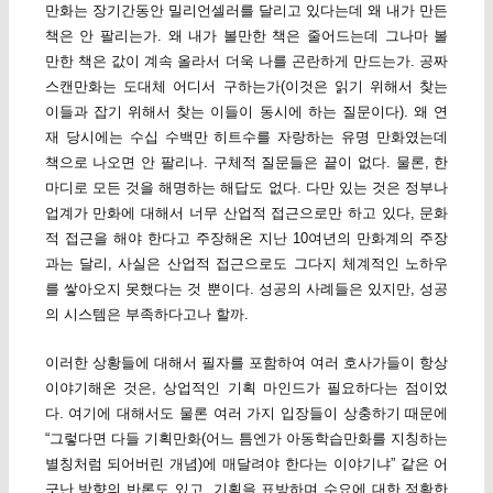
만화는 장기간동안 밀리언셀러를 달리고 있다는데 왜 내가 만든
책은 안 팔리는가. 왜 내가 볼만한 책은 줄어드는데 그나마 볼
만한 책은 값이 계속 올라서 더욱 나를 곤란하게 만드는가. 공짜
스캔만화는 도대체 어디서 구하는가(이것은 읽기 위해서 찾는
이들과 잡기 위해서 찾는 이들이 동시에 하는 질문이다). 왜 연
재 당시에는 수십 수백만 히트수를 자랑하는 유명 만화였는데
책으로 나오면 안 팔리나. 구체적 질문들은 끝이 없다. 물론, 한
마디로 모든 것을 해명하는 해답도 없다. 다만 있는 것은 정부나
업계가 만화에 대해서 너무 산업적 접근으로만 하고 있다, 문화
적 접근을 해야 한다고 주장해온 지난 10여년의 만화계의 주장
과는 달리, 사실은 산업적 접근으로도 그다지 체계적인 노하우
를 쌓아오지 못했다는 것 뿐이다. 성공의 사례들은 있지만, 성공
의 시스템은 부족하다고나 할까.
이러한 상황들에 대해서 필자를 포함하여 여러 호사가들이 항상
이야기해온 것은, 상업적인 기획 마인드가 필요하다는 점이었
다. 여기에 대해서도 물론 여러 가지 입장들이 상충하기 때문에
“그렇다면 다들 기획만화(어느 틈엔가 아동학습만화를 지칭하는
별칭처럼 되어버린 개념)에 매달려야 한다는 이야기냐” 같은 어
긋난 방향의 반론도 있고, 기획을 표방하며 수요에 대한 정확한