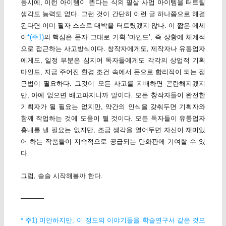
동시에, 이런 아이템이 뜬다는 식의 필살 사업 아이템을 터트릴
생각도 능력도 없다. 그런 것이 간단히 이런 글 하나쯤으로 해결
된다면 이미 필자 스스로 대박을 터트렸겠지 않나. 이 짧은 에세
이
*(주1)
의 핵심은 문자 그대로 기획 ‘마인드’, 즉 상황에 체계적
으로 접근하는 사고방식이다. 창작자에게도, 제작자나 유통업자
에게도, 일정 부분은 심지어 독자들에게도 각각의 상업적 기획
마인드, 지금 주어진 환경 조건 속에서 돈으로 합리적이 되는 접
근법이 필요하다. 그것이 모든 사고를 지배하면 곤란해지겠지
만, 아예 없으면 배고파지니까 말이다. 모든 창작자들이 완전한
기획자가 될 필요는 없지만, 약간의 인식을 갖춰두면 기획자와
함께 작업하는 것에 도움이 될 것이다. 모든 독자들이 유통업자
흉내를 낼 필요는 없지만, 조금 생각을 열어두면 자신이 재미있
어 하는 작품들이 지속적으로 공급되는 만화판에 기여할 수 있
다.
그럼, 슬슬 시작해볼까 한다.
———–
* 주1) 미안하지만, 이 정도의 이야기들을 학술연구서 같은 것으