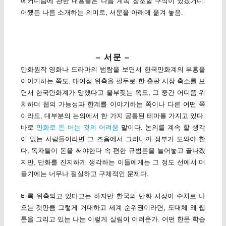
메커니즘에 관한 내용들은 나름 계속 참조할 구석이 있겠거니.
어쨌든 나름 소개하는 의미로, 서문을 아래에 옮겨 놓음.
– 서문 –
만화원작 영화나 드라마의 범람을 보면서 한국만화계의 부흥을
이야기하는 쪽도, 대여점 위축을 필두로 한 출판 시장 축소를 보
면서 한국만화계가 망했다고 울부짖는 쪽도, 그 중간 어디쯤 위
치하며 웹의 가능성과 한계를 이야기하는 쪽이나 다른 어떤 쪽
이라도, 대부분의 논의에서 한 가지 공통된 테마를 가지고 있다.
바로
만화로 돈 버는 것의 어려움
말이다. 논의를 계속 할 생각
이 없는 사람들이라면 그 즈음에서 그러니까 정부가 도와야 한
다, 독자들이 돈을 써야한다 속 편한 규범론을 늘어놓고 끝나겠
지만, 만화를 진지하게 생각하는 이들에게는 그 정도 선에서 머
물기에는 너무나 절실하고 구체적인 문제다.
비록 위축되고 있다고는 하지만 한국의 만화 시장이 수치로 나
오는 것만큼 그렇게 거대하고 세계 순위권이라면, 도대체 왜 웹
툰을 그리고 있는 나는 이렇게 살림이 어려운가. 어떤 한문 학습