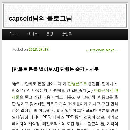
capcold님의 블로그님
Main menu
About
엑기스
몽땅
방명록
Skip to primary content
Skip to secondary content
Posted on
2013. 07. 17.
Post navigation
←
Previous
Next
→
[만화로 돈을 벌어보자] 단행본 출간 + 서문
!@#… [만화로 돈을 벌어보자]가
단행본으로
출간됨. 얼마나 소
리소문없이 나왔는지, 나한테도 안 알려줬다(…)
만화규장각 연
재물
을 묶고 약간 내용 더하고 다듬고 뭐 그런 책. 최종고를 출
판 넘기고 잊어버린 뒤로도 거의 10개월여가 지나고 그간 만화
판은 열심히 또 이동해서, 벌써 업데이트가 필요한 부분도 있겠
으나(당장 네이버 PPS, 타파스 PPP 등의 전향적 접근, 카카오
페이지의 취약점, 레진코믹스의 도전 등) … 접근의 틀, 기획의