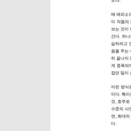
도다.
매 에피소
이 작품의
보는 것이 
간다. 하나
습하려고 
음을 주는 
히 끝나지
게 증폭되
잡던 일이 
이런 방식
이다. 특이
것, 호주로
수준의 사
면, 희대의
다.