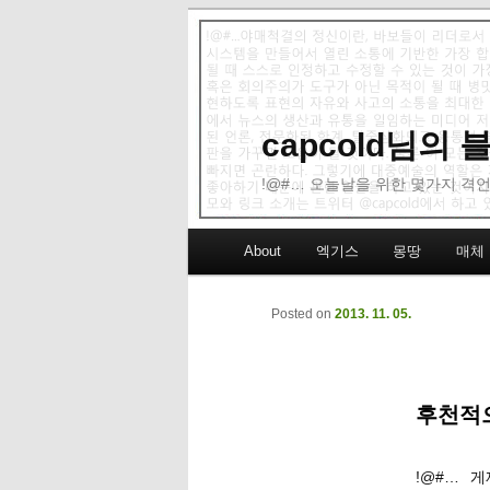
capcold님의
!@#… 오늘날을 위한 몇가지 격언
Main menu
About
엑기스
몽땅
매체
Skip to primary content
Skip to secondary content
Posted on
2013. 11. 05.
후천적으
!@#… 