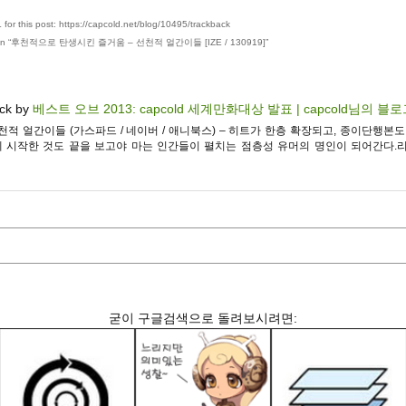
for this post: https://capcold.net/blog/10495/trackback
n “
후천적으로 탄생시킨 즐거움 – 선천적 얼간이들 [IZE / 130919]
”
ck by
베스트 오브 2013: capcold 세계만화대상 발표 | capcold님의 블
 선천적 얼간이들 (가스파드 / 네이버 / 애니북스) – 히트가 한층 확장되고, 종이단행본도
 시작한 것도 끝을 보고야 마는 인간들이 펼치는 점층성 유머의 명인이 되어간다.리
굳이 구글검색으로 돌려보시려면: