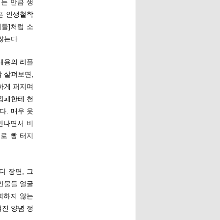
는 만큼 생
픈 인생철학
들]처럼 소
않는다.
 내용의 리플
잘 살펴보면,
하게 퍼지며
깡패한테 천
다. 매우 웃
만나면서 비
로 빵 터지
 장면, 그
장인물들 얼굴
꾀하지 않는
진 양념 정