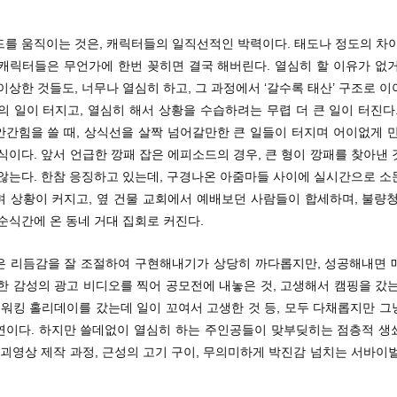
드를 움직이는 것은, 캐릭터들의 일직선적인 박력이다. 태도나 정도의 차이
 캐릭터들은 무언가에 한번 꽂히면 결국 해버린다. 열심히 할 이유가 없거
이상한 것들도, 너무나 열심히 하고, 그 과정에서 ‘갈수록 태산’ 구조로 
의 일이 터지고, 열심히 해서 상황을 수습하려는 무렵 더 큰 일이 터진다
안간힘을 쓸 때, 상식선을 살짝 넘어갈만한 큰 일들이 터지며 어이없게 만
식이다. 앞서 언급한 깡패 잡은 에피소드의 경우, 큰 형이 깡패를 찾아낸
 않는다. 한참 응징하고 있는데, 구경나온 아줌마들 사이에 실시간으로 소
며 상황이 커지고, 옆 건물 교회에서 예배보던 사람들이 합세하며, 불량청
순식간에 온 동네 거대 집회로 커진다.
은 리듬감을 잘 조절하여 구현해내기가 상당히 까다롭지만, 성공해내면 
한 감성의 광고 비디오를 찍어 공모전에 내놓은 것, 고생해서 캠핑을 갔
 워킹 홀리데이를 갔는데 일이 꼬여서 고생한 것 등, 모두 다채롭지만 
연이다. 하지만 쓸데없이 열심히 하는 주인공들이 맞부딪히는 점층적 생
 괴영상 제작 과정, 근성의 고기 구이, 무의미하게 박진감 넘치는 서바이