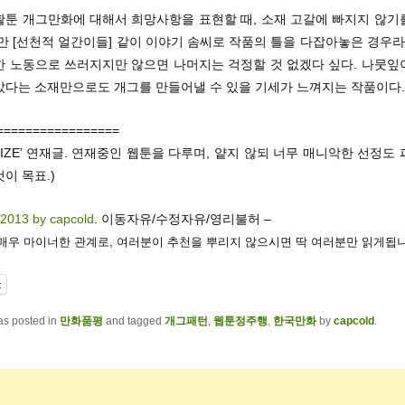
활툰 개그만화에 대해서 희망사항을 표현할 때, 소재 고갈에 빠지지 않기
만 [선천적 얼간이들] 같이 이야기 솜씨로 작품의 틀을 다잡아놓은 경우라
한 노동으로 쓰러지지만 않으면 나머지는 걱정할 것 없겠다 싶다. 나뭇잎
갔다는 소재만으로도 개그를 만들어낼 수 있을 기세가 느껴지는 작품이다.
=================
‘IZE’ 연재글. 연재중인 웹툰을 다루며, 얕지 않되 너무 매니악한 선정도
이 목표.)
 2013 by capcold
. 이동자유/수정자유/영리불허 –
 매우 마이너한 관계로, 여러분이 추천을 뿌리지 않으시면 딱 여러분만 읽게됩니
t
as posted in
만화품평
and tagged
개그패턴
,
웹툰정주행
,
한국만화
by
capcold
.