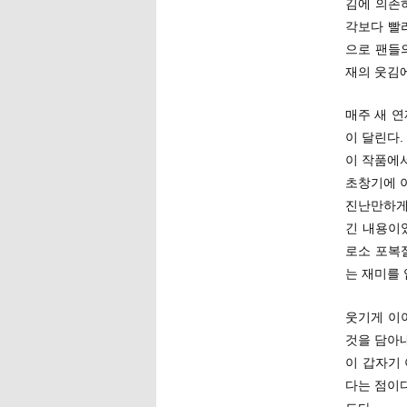
김에 의존
각보다 빨
으로 팬들
재의 웃김에
매주 새 연
이 달린다.
이 작품에
초창기에 
진난만하게 
긴 내용이
로소 포복
는 재미를
웃기게 이
것을 담아내
이 갑자기
다는 점이