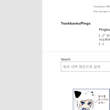
Trackback URL 
One thought o
Trackbacks/Pings
Pingba
[…] *
사소하게
[…]
Search