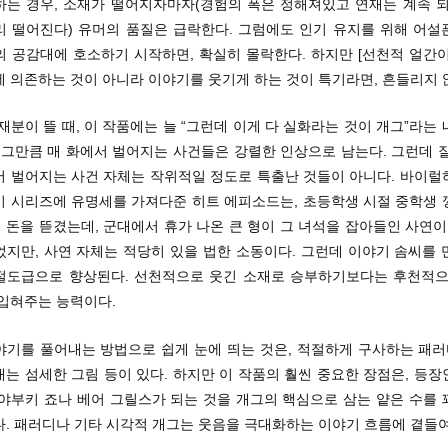
하는 경우, 소재가 떨어지자마자(경험의 폭은 정해져있고 연재는 계속 되
리 떨어진다) 유머의 품질은 급락한다. 그럼에도 인기 유지를 위해 어설
의 공감대에 호소하기 시작하면, 확실히 몰락한다. 하지만 [선천적 얼간이
 의존하는 것이 아니라 이야기를 웃기게 하는 것이 특기라면, 흔들리지 
재분이 뜰 때, 이 작품에는 늘 “그런데 이게 다 실화라는 것이 개그”라는
 그만큼 매 화에서 벌어지는 사건들은 강렬한 인상으로 남는다. 그런데 
서 벌어지는 사건 자체는 작위적일 정도로 특출난 것들이 아니다. 바이럴
이 시리즈에 유명세를 가져다준 히트 에피소드는, 초등학생 시절 중학생 
돈을 뜯겼는데, 군대에서 휴가 나온 큰 형이 그 녀석을 잡아들인 사연이
었지만, 사연 자체는 적당히 있을 법한 소동이다. 그런데 이야기 솜씨를 
절도급으로 향상된다. 선천적으로 웃긴 소재로 승부하기보다는 후천적으
 입혀주는 능력이다.
야기를 풀어내는 방법으로 쉽게 눈에 띄는 것은, 적절하게 구사하는 패러디
는 섬세한 그림 등이 있다. 하지만 이 작품의 훨씬 중요한 장점은, 등
 야부키 죠나 베어 그릴스가 되는 것을 개그의 핵심으로 삼는 얕은 수를 
다. 패러디나 기타 시각적 개그는 웃음을 극대화하는 이야기 흐름에 곁들여