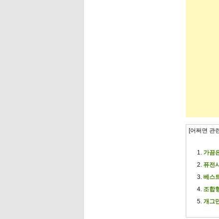
[어쩌면 관
가끔은
퓨전사극
베스트
조합형 
개그만