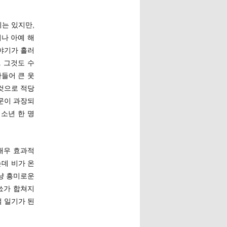
는 있지만,
나 아예 해
이야기가 흘러
. 그것도 수
들어 큰 웃
 것으로 적당
문이 과장되
소년 한 명
매우 효과적
는데 비가 온
그냥 흥미로운
쑈가 합쳐지
벌 일기가 된