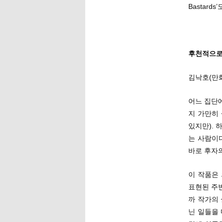
Bastar
후천적으로 
김낙호(만
어느 집단에
지 가만히
있지만). 
는 사람이다
바로 후자
이 작품은 
표현된 주변
까 작가의
닌 일들을