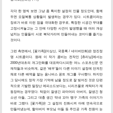
각각 한 명씩 보면 그냥 좀 특이한 설정의 인물 정도인데, 함께
두면 요절복통 상황들이 발생하는 경우가 있다. 시트콤이라는
장르가 바로 이런 점을 극대화한 경우로, 특정한 시공간 무대를
고정시켜놓고는 그 안에 다양한 사건이 발생했을 때 여러 개성
넘치는 인물들이 서로 복닥거리며 만들어내는 코미디를 즐기는
것이다.
그런 측면에서, [꽃가족](이상신, 국중록 / 네이버만화)은 정진정
명 시트콤이다. 원래 이 작가 콤비는 전작인 [츄리닝]에서는
2000년대초의 개그만화를 대표하다시피한 여느 스포츠신문 연
재작들과 비슷하게, 같은 ‘배우’들이 다른 이야기 설정에 던져진
채로 다른 배역을 맡는 옴니버스 꽁트 개그를 구사했다. 하지만
그 당시에도 정작 가장 기억에 남을 정도로 잘 빚어진 것은 단편
적으로 기발한 말장난 에피소드보다는, 시리즈물로 캐릭터가 재
등장하는 경우였다. 턱없이 잘생긴 파마머리 아버지, 잘생긴 청
소년 아들, 그리고 대충 생긴 막내 꼬마 탱구 가족의 이야기가
바로 그랬다. [꽃가족]은 그 설정의 진화시켜 아예 연속극으로
만들어냈는데, 할아버지 부모님 아들 등 주인공 가족 전원이 눈