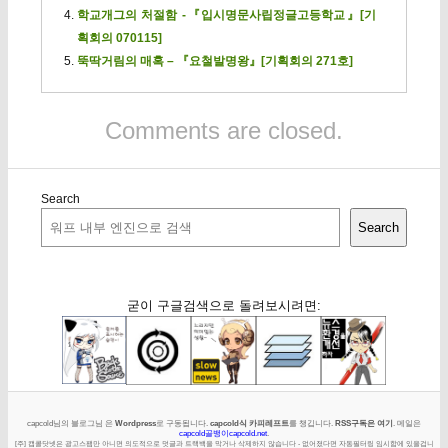
학교개그의 처절함 -『입시명문사립정글고등학교』[기
획회의 070115]
뚝딱거림의 매혹 – 『요철발명왕』[기획회의 271호]
Comments are closed.
Search
Search
굳이 구글검색으로 돌려보시려면:
capcold님의 블로그님 은
Wordpress
로 구동됩니다.
capcold식 카피레프트
를 챙깁니다.
RSS구독은 여기
. 메일은
capcold골뱅이capcold.net
.
[주] 캡콜닷넷은 광고스팸만 아니면 의도적으로 덧글과 트랙백을 막거나 삭제하지 않습니다 - 없어졌다면 자동필터링 임시함에 있을겁니