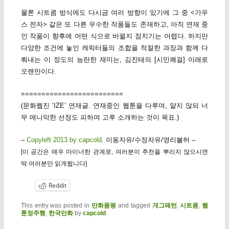
물론 시트콤 방식에도 다시금 여러 방향이 있기에 그 중 <가우
스 전자> 같은 또 다른 우수한 작품들도 존재하고, 아직 연재 중
인 작품이 향후에 어떤 식으로 바뀔지 점치기는 어렵다. 하지만
다양한 조건에 놓인 캐릭터들의 조합을 적절한 과장과 함께 다
뤄내는 이 정도의 능란한 재미는, 김진태의 [시민쾌걸] 이래로
오랜만이다.
=========================
(문화웹진 ‘IZE’ 연재글. 연재중인 웹툰을 다루며, 얕지 않되 너
무 매니악한 선정도 피하며 고루 소개하는 것이 목표.)
–
Copyleft 2013 by capcold
. 이동자유/수정자유/영리불허 –
[이 공간은 매우 마이너한 관계로, 여러분이 추천을 뿌리지 않으시면
딱 여러분만 읽게됩니다]
Reddit
This entry was posted in
만화품평
and tagged
개그패턴
,
시트콤
,
웹
툰정주행
,
한국만화
by
capcold
.