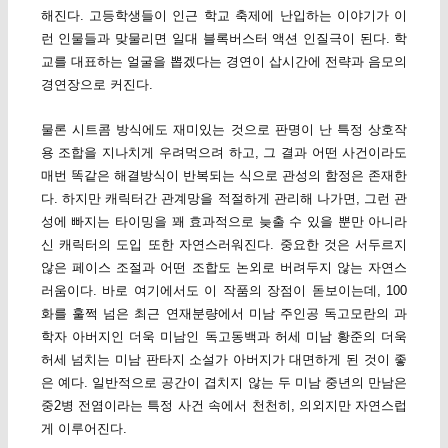
해진다. 고등학생들이 인근 학교 축제에 난입하는 이야기가 이
런 인물들과 맞물리면 일대 블록버스터 액션 인질극이 된다. 학
교를 대표하는 얼굴을 뽑겠다는 경연이 삽시간에 전략과 음모의
경연장으로 커진다.
물론 시트콤 방식에도 재미있는 것으로 판명이 난 특정 상호작
용 조합을 지나치게 우려먹으려 하고, 그 결과 어떤 사건이라도
매번 똑같은 해결방식이 반복되는 식으로 관성의 함정은 존재한
다. 하지만 캐릭터간 관계망을 적절하게 관리해 나가면, 그런 관
성에 빠지는 타이밍을 꽤 효과적으로 늦출 수 있을 뿐만 아니라
신 캐릭터의 도입 또한 자연스러워진다. 중요한 것은 서두르지
않은 페이스 조절과 어떤 조합도 논외로 버려두지 않는 자연스
러움이다. 바로 여기에서도 이 작품의 장점이 돋보이는데, 100
화를 훌쩍 넘은 최근 연재분량에서 미남 주인공 독고모란의 과
학자 아버지인 더욱 미남인 독고동백과 허세 미남 황준의 더욱
허세 넘치는 미남 판타지 소설가 아버지가 대면하게 된 것이 좋
은 예다. 일반적으로 공간이 겹치지 않는 두 미남 중년의 만남은
중2병 전염이라는 특정 사건 속에서 천천히, 의외지만 자연스럽
게 이루어진다.