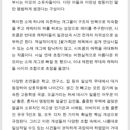
부시는 미모의 소유자들이다. 다만 아들과 이란성 쌍둥이인 딸
만 평범하게 생겼다는 구성이다.
특이한 소재 하나에 의존하는 개그물이 구조의 반복으로 익숙함
을 주고 캐릭터의 허를 찌르는 성장으로 재미를 추구한다면, 시
트콤은 반대로 캐릭터들의 일관성과 사건 전개의 의외성으로 승
부하곤 한다. 역설적이게도 [꽃가족]은 제목에서 쉽게 연상시킬
수 있는 소재 개그에 탐닉하지 않고, 시트콤의 매력을 극대화하
는 작품이다. 사실 연재 초창기에는 비현실적으로 아름다운 외
모라는 소재 개그로 빠질 듯 했으나, 이내 제한된 무대와 캐릭터
들 사이의 조합으로 초점을 옮겼다.
다양한 조연들은 학교, 연구소, 집 등의 일상적 무대에서 대거
등장하여 상호작용해 나아간다. 생긴 것 빼고는 모든 잡기에 능
숙한 고등학생 국광, 오글거리는 허세 대사가 일품인 어두운 미
남 황준, 혼자서 명랑만화 얼굴인 김깐돌, 출중한 무력에 걸맞은
얼굴의 소유자인 여고생 민가은과 서예림, 아버지의 소형 클론
인 뀨뀨 5인조 등, 모두 각자 한 가지씩 확실한 핵심 개성으로
규정된다. 그리고 이런 개성들의 다양한 조합 속에서, 나름대로
일상적일 수도 있는 사건들이 코믹하게 과장되며 하염없이 거대