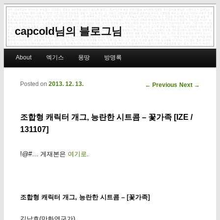
capcold님의 블로그님
Main menu
About
엑기스
몽땅
방명록
Skip to primary content
Skip to secondary content
Posted on
2013. 12. 13.
Post navigation
←
Previous
Next
→
조합형 캐릭터 개그, 능란한 시트콤 – 꽃가족 [IZE /
131107]
!@#… 게재본은
여기로
.
조합형 캐릭터 개그, 능란한 시트콤 – [꽃가족]
김낙호(만화연구가)