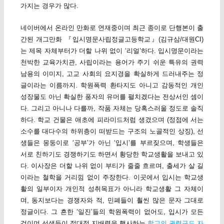
가지는 경우가 많다.
네이버에서 온라인 만화로 연재중이며 최근 종이로 단행본이 출
간된 개그만화 『입시명문사립정글고등학교』(김규삼/대원CI)
는 제목 자체부터가 더할 나위 없이 ‘리얼’하다. 입시명문이라는
천박한 교육가치관, 사립이라는 용어가 주기 쉬운 특유의 권력
남용의 이미지, 고교 사회의 요지경을 확실하게 드러내주는 정
글이라는 이름까지. 학원폭력 환타지도 아니고 감동적인 개인
성장물도 아닌 확실한 풍자의 유머를 펼치겠다는 전상서인 셈이
다. 그리고 아니나 다를까, 작품 자체는 당혹스러울 정도로 솔직
하다. 학교 건물은 애초에 피라미드처럼 생겼으며 (정점에 서는
소수를 대다수의 하위층이 떠받드는 구조의 노골적인 상징), 선
생들은 몽둥이로 ‘공부’가 아닌 ‘입시’를 부르짖으며, 학생들은
서로 친하기도 경쟁하기도 하면서 황당한 학교생활을 보내고 있
다. 이사장은 더할 나위 없이 부티가 줄줄 흐르며, 출세가 살 길
이라는 철학을 거리낌 없이 주장한다. 이곳에서 입시는 학교생
활의 일부이자 개인적 성취목표가 아니라 학교생활 그 자체이
며, 동지보다는 경쟁자와 적, 민폐들이 훨씬 많은 문자 그대로
정글이다. 그 흔한 ‘일진’들의 학원폭력이 없어도, 입시가 모든
것이며 선생들이 절대적 지배력을 행사하는
학교의 권력구도 자