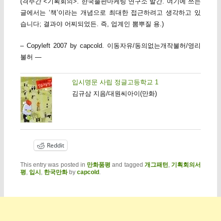
(격주간 <기획회의>. 한국출판마케팅 연구소 발간. 여기에 쓰는
글에서는 ‘책’이라는 개념으로 최대한 접근하려고 생각하고 있
습니다; 결과야 어찌되었든. 즉, 업계인 뽐뿌질 용.)
– Copyleft 2007 by capcold. 이동자유/동의없는개작불허/영리
불허 —
입시명문 사립 정글고등학교 1
김규삼 지음/대원씨아이(만화)
Reddit
This entry was posted in
만화품평
and tagged
개그패턴
,
기획회의서
평
,
입시
,
한국만화
by
capcold
.