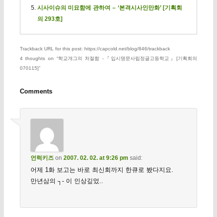
시사이슈의 미묘함에 관하여 – ‘본격시사인만화’ [기획회
의 293호]
Trackback URL for this post: https://capcold.net/blog/846/trackback
4 thoughts on “
학교개그의 처절함 -『입시명문사립정글고등학교』[기획회의
070115]
”
Comments
언럭키즈
on
2007. 02. 02. at 9:26 pm
said:
어제 1화 보고는 바로 최신회까지 한큐로 봤다지요.
만년삼의 ┐- 이 인상깊었..