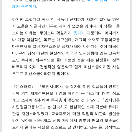
체가 폭력이다
.
하지만 그렇다고 해서 이 작품이 진지하게 사회적 발언을 하면
서 교훈을 외친다면 아무런 재미가 없었을 것이다. 이 작품이 돋
보이는 이유는, 무엇보다 확실하게
웃기기
때문이다. 어디까지
나 가장 핵심적인 목표는 개그인데, 개그의 소재로 고등학교를
다루면서도 그런 자연스러운 풍자가 베어 나온다는 것이 매력이
다. 우선 당장 대단히 현실적인 한국적 입시상황에 있는 고등학
교인 주제에, 세부적으로 들어가보면 정말 깨는 설정들이 잔뜩
버무려져 있다. 전형적인 명문학교 답게 미션스쿨이지만 사실
부두교 미션스쿨이라든지 말이다.
『몬스터즈』, 『역전시네마』등 작가의 이전 작품들이 인조인
간에 의한 세계정복음모나 영화 패러디 등 다소 매니악한 장르
개그 소재에 심취하여 독자층이 좁았던 것과 달리, 『입시명문
사립정글고등학교』는 친숙하고 현실적인 소재 덕분에 유머가
한층 자연스러워졌다. 교육제도에 대한 직접적 비판의 발언을
하지 않아도 각종 개그 상황 자체에서 충분히 현실의 모순들이
드러나 준다는 사실을 스스로도 잘 인지하고 있는 듯, 정색하고