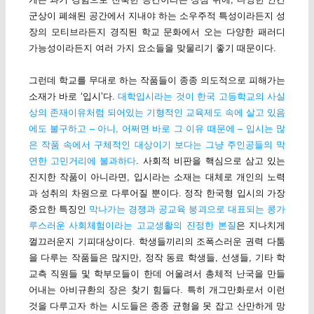
군상이 폐쇄된 공간에서 지내야 하는 소우주적 특성이라든지 성
장의 모티브라든지 경직된 학교 문화에서 오는 다양한 패러디
가능성이라든지 여러 가지 요소들을 맞물리기 좋기 때문이다.
그런데 학교를 무대로 하는 작품들이 종종 의도적으로 피해가는
소재가 바로 ‘입시’다.
대학입시라는 것이 한국 고등학교의 사실
상의 존재이유처럼 되어있는 기형적인 교육제도 속에 살고 있음
에도 불구하고 – 아니, 어쩌면 바로 그 이유 때문에 – 입시는 많
은 작품 속에서 구체적인 대상이기 보다는 그냥 주인공들의 막
연한 고민거리에 불과하다
. 사회적 비판을 핵심으로 삼고 있는
진지한 작품이 아니라면, 입시라는 소재는 대체로 개인의 노력
과 성취의 차원으로 다루어질 뿐이다. 정작 한국형 입시의 가장
중요한 특징인
막나가는 경쟁과 공교육 붕괴으로 대표되는 콩가
루스러운 사회체험이라는 고교생활의 진정한 본질
은 지나치게
껄끄러운지 기피대상이다. 학생들끼리의 조폭스러운 권력 다툼
을 다루는 작품들은 많지만, 정작 동료 학생들, 선생들, 기타 학
교측 직원들 및 학부모들이 한데 어울려서 총체적 난국을 만들
어내는 아비규환의 장은 찾기 힘들다. 특히 개그만화로서 이런
것을 다루고자 하는 시도들은 종종 균형을 못 잡고 산만하게 망