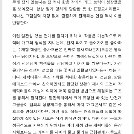
무게 잡지 않는다는 점 역시 한층 작가의 개그 능력이 성장했음
을 보여준다. 항상 뭔가 멍하게 당황한 듯 한 표정묘사라든지,
지나친 그림실력 자랑 없이 깔끔하게 전개되는 연출 역시 이를
반영한다.
이런 일관성 있는 전개를 펼치기 위해 이 작품은 기본적으로 캐
릭터 개그의 형식을 지니는데, 왠지 따지고 들어가기를 좋아하
는 수재형 학생인 불사조군은 진짜로 불사조라든지(모습은 영락
없는 닭이지만), 바 모양으로 꾸며진 학생상담실에서 바텐더 복
장의 선생님이 학생들을 상담하고 바가지를 씌운다든지, 가장
못되먹은 선생이 젊었을 때는 꽃미남 열혈교사였다든지 하는 식
이다. 캐릭터들의 특징 자체를 최대한 활용하는 이 접근은, 짧은
에피소드 속에서 친숙하면서도 황당한 상황의 제시와 그것이 각
캐릭터들의 개성에 의하여 더욱 황당한 방법으로 해결되는 구조
를 통해서 펼쳐진다. 웹만화계에서 크게 유행한 바 있는 반전개
그물들이 임의의 상황개그를 통해서 마치 ‘개그콘서트’ 같은 쑈
프로를 연상시킨다면, 이런 류의 작품은 캐릭터들의 생활이 확
실하게 잡혀있는 시트콤 식의 방식인 셈이다. 다만 이런 구도가
성공적으로 지속되기 위해서는 여러 개성 있는 캐릭터들의 등장
자체보다도 그 캐릭터들 사이의 물고 물리는 균형관계가 중요한