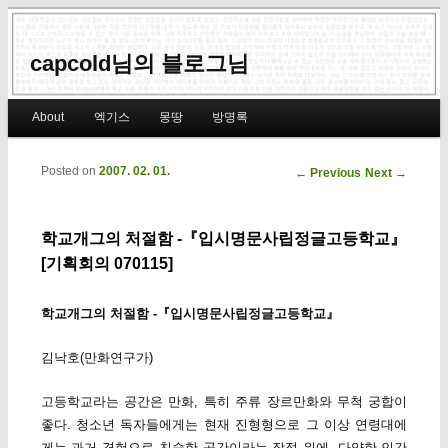
capcold님의 블로그님
Main menu
About
엑기스
몽땅
방명록
Skip to primary content
Skip to secondary content
Posted on
2007. 02. 01.
Post navigation
←
Previous
Next
→
학교개그의 처절함 -『입시명문사립정글고등학교』
[기획회의 070115]
학교개그의 처절함 -『입시명문사립정글고등학교』
김낙호(만화연구가)
고등학교라는 공간은 만화, 특히 주류 장르만화와 무척 궁합이
좋다. 청소년 독자들에게는 현재 진형형으로 그 이상 연령대에
게는 과거 경험으로 친숙한 공간이라는 장점 위에, 다양한 인간