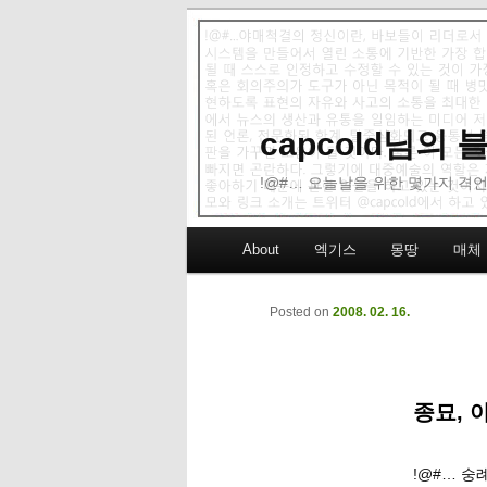
capcold님의
!@#… 오늘날을 위한 몇가지 격언
Main menu
About
엑기스
몽땅
매체
Skip to primary content
Skip to secondary content
Posted on
2008. 02. 16.
종묘, 
!@#… 숭