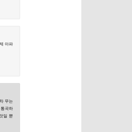
제 아파
차 무는
 통곡하
것일 뿐