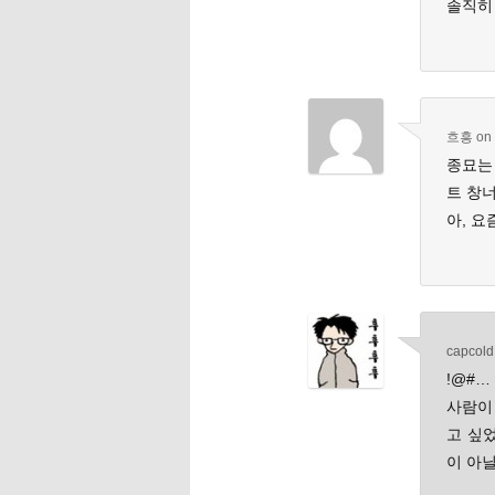
솔직히 
흐흥
on
종묘는
트 창
아, 요
capcold
!@#
사람이
고 싶
이 아