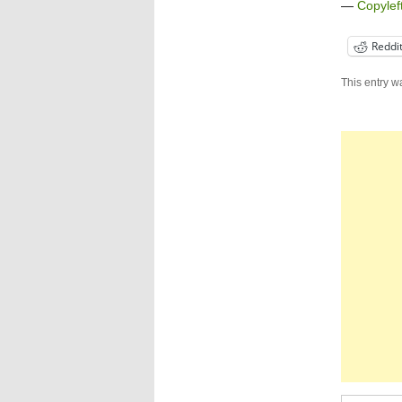
—
Copylef
Reddi
This entry w