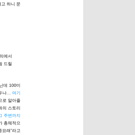
려고 하니 문
심의에서
씀 드릴
닌데 100미
려두나…
여기
적으로 알아줄
화의 스토리
그 주변까지
리가 총체적으
 종묘래”라고