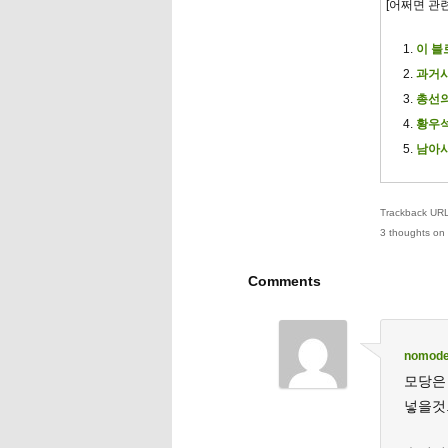
[어쩌면 관
이 블
과거사
총선
황우석
남아시
Trackback URL 
3 thoughts on 
Comments
nomod
모당은
넣을것