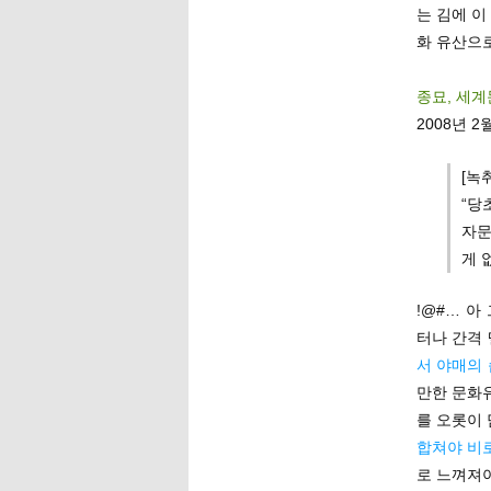
는 김에 이
화 유산으
종묘, 세계
2008년 2월
[녹
“당
자문
게 
!@#… 아
터나 간격
서 야매의 
만한 문화
를 오롯이
합쳐야 비
로 느껴져야