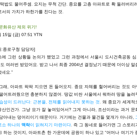
 떡밥도 물어주셈. 요지는 무척 간단. 종묘를 고층 아파트로 확 둘러버리
로서의 가치가 하한가를 친다는 것.
문화유산 제외 위기!
 15일 (금) 07:51 YTN
취:종로구청 담당자]
초에 그런 상황들 논의가 됐었고 그런 과정에서 서울시 도시건축공동 
도 여러번 받았어요. 받고 나서 최종 2004년 결정났기 때문에 더이상 말
없네요.”
 그래, 아파트 팍팍 지으면 돈 들어오지. 종묘 자체를 헐어버리는 것도 아
 떨어트려줬으면 충분하지 않겠어. 땅값 비싼 서울에서 뭐하러 땅을 놀
습성이 드러난다: 근본을, 전체를 읽어내지 못하는 것
. 왜 종묘가 세계
유산인건가. 그냥 묘가 잘 놓여있어서? 그게 아니라, 조선이라는 과거 문
 담아내는 덩어리이기 때문이다. 거기에는 건물과 물건들 몇개가 아니라,
로소 하나의
맥락
이 읽혀지기 마련이다
. 즉 그 동네로 들어가면 그 스토
 하는 것이지, 아파트촌 한 가운데에 공원이 하나 있고 “어머나 여기가