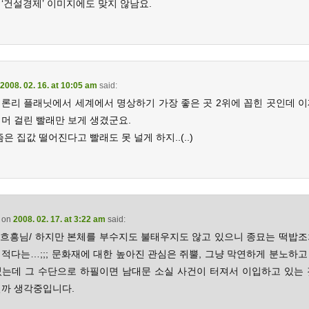
‘건설경제’ 이미지에도 맞지 않남요.
2008. 02. 16. at 10:05 am
said:
 론리 플래닛에서 세계에서 명상하기 가장 좋은 곳 2위에 꼽힌 곳인데 이
너머 걸린 빨래만 보게 생겼군요.
즘은 집값 떨어진다고 빨래도 못 널게 하지..(..)
on
2008. 02. 17. at 3:22 am
said:
… 흐흥님/ 하지만 본체를 부수지도 불태우지도 않고 있으니 종묘는 떡밥조
 적다는…;;; 문화재에 대한 높아진 관심은 쥐뿔, 그냥 막연하게 분노하고
었는데 그 수단으로 하필이면 남대문 소실 사건이 터져서 이입하고 있는 
닐까 생각중입니다.