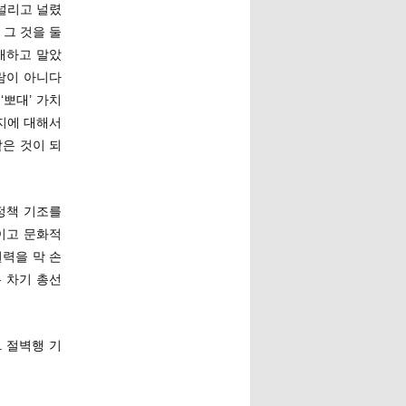
널리고 널렸
그 것을 둘
배하고 말았
사람이 아니다
뽀대’ 가치
지에 대해서
같은 것이 되
정책 기조를
이고 문화적
권력을 막 손
 차기 총선
 절벽행 기