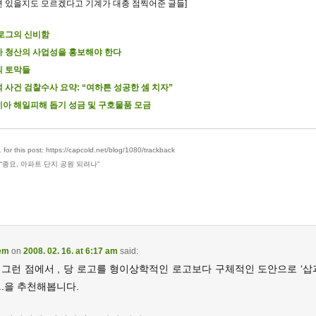
련 있을지도 모르겠다고 기계가 대충 점찍어준 글들]
로그의 신비함
 청산의 사업성을 홍보해야 한다
의 토막들
 사건 검찰수사 요약: “여하튼 성공한 셈 치자”
아 해일피해 돕기 성금 및 구호물품 모금
for this post: https://capcold.net/blog/1080/trackback
“
종묘, 아파트 단지 공원 되려나
”
em
on
2008. 02. 16. at 6:17 am
said:
 그런 점에서 , 당 로고를 형이상학적인 로고보다 구체적인 도안으로 ‘삽과
..을 추천해봅니다.