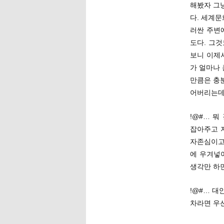
해봤자 그
다. 세계
러싼 주변
도다. 그것
보니 이제
가 얼마나
만큼은 충분
어버리는데
!@#… 뭐
잡아주고 
자존심이고
에 우겨넣
생각만 하
!@#… 
차라면 우