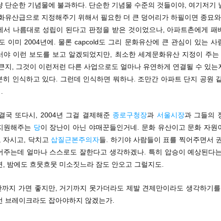
냥 단순한 기념물에 불과하다. 단순한 기념물 수준의 것들이야, 여기저기 
문화유산급으로 지정해주기 위해서 필요한 더 큰 덩어리가 하필이면 종묘와 
에서 나름대로 성립이 된다고 판정을 받은 것이었으나, 아파트촌에게 패
도 이미 2004년에. 물론 capcold도 그리 문화유산에 큰 관심이 있는 
서야 이런 보도를 보고 알겠되었지만, 최소한 세계문화유산 지정이 주는 ‘
 큰지, 그것이 이런저런 다른 사업으로도 얼마나 유연하게 연결될 수 있는
히 인식하고 있다. 그런데 인식하면 뭐하나. 조만간 아파트 단지 공원 
.
 결국 또다시, 2004년 그걸 결제해준
종로구청장
과
서울시장
과 그들의 
지원해주는
당
이 장난이 아닌 야매꾼들인거네. 문화 유산이고 문화 자원
 자시고, 닥치고
삽질근본주의자
들. 하기야 사람들이 표를 찍어주면서 
어주는데 얼마나 스스로도 잘한다고 생각하겠나. 특히 압승이 예상된다는
면, 밤에도 흐뭇흐뭇 미소짓느라 잠도 안오고 그럴지도.
대안까지 가면 좋지만, 거기까지 못가더라도 제발 견제만이라도 생각하기를.
선 브레이크라도 잡아야하지 않겠는가.