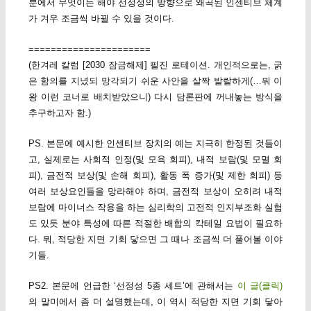
분에서 무엇이든 해야 선정성의 방향으로 왜곡된 인센티브 체계
가 겨우 조금씩 바뀔 수 있을 것이다.
======================
(한겨레 칼럼 [2030 잠금해제] 필진 로테이션. 개인적으로는, 굵
은 함의를 지녔되 망각되기 쉬운 사안을 살짝 발랄하게(…뭐 이
왕 이런 코너로 배치받았으니) 다시 담론판에 꺼내놓는 방식을
추구하고자 함.)
PS. 본문에 예시한 인센티브 장치의 예는 지극히 한정된 것들이
고, 실제로는 사회적 인정(및 모욕 회피), 내적 보람(및 모멸 회
피), 금전적 보상(및 손해 회피), 활동 폭 증가(및 제한 회피) 등
여러 보상요인들을 망라해야 하며, 금전적 보상이 오히려 내적
보람에 마이너스 작용을 하는 심리학의 고전적 인지부조화 실험
도 있듯 분야 특성에 따른 적절한 배합의 칵테일 요법이 필요하
다. 뭐, 적당한 지면 기회 닿으면 그 때나 조금씩 더 풀어볼 이야
기들.
PS2. 본문에 언급한 ‘선정성 5종 세트’에 관해서는
이 글(클릭)
의 말미에서 좀 더 설명했는데, 이 역시 적당한 지면 기회 닿아