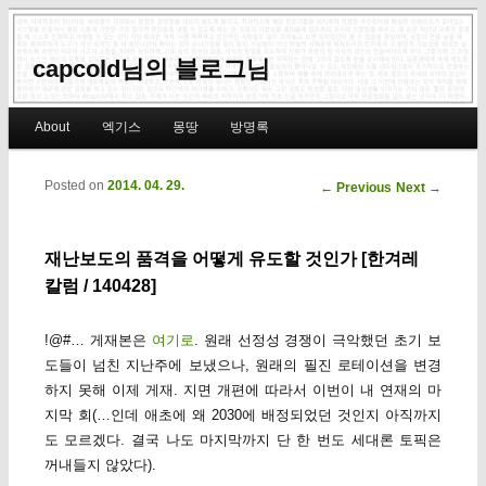
capcold님의 블로그님
Main menu
About
엑기스
몽땅
방명록
Skip to primary content
Skip to secondary content
Posted on
2014. 04. 29.
Post navigation
←
Previous
Next
→
재난보도의 품격을 어떻게 유도할 것인가 [한겨레
칼럼 / 140428]
!@#… 게재본은
여기로
. 원래 선정성 경쟁이 극악했던 초기 보
도들이 넘친 지난주에 보냈으나, 원래의 필진 로테이션을 변경
하지 못해 이제 게재. 지면 개편에 따라서 이번이 내 연재의 마
지막 회(…인데 애초에 왜 2030에 배정되었던 것인지 아직까지
도 모르겠다. 결국 나도 마지막까지 단 한 번도 세대론 토픽은
꺼내들지 않았다).