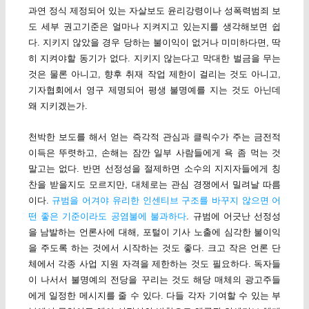
과연 정식 제정되어 있는 자살보도 윤리강령이나 성폭력범죄 보
도 세부 권고기준은 얼마나 지켜지고 있는지를 생각해보면 쉽
다. 지키지 않았을 경우 당하는 불이익이 없거나 미미하다면, 딱
히 지켜야할 동기가 없다. 지키지 않는다고 막대한 벌금을 무는
것은 물론 아니고, 향후 취재 작업 제한이 걸리는 것도 아니고,
기자협회에서 영구 제명되어 평생 불명예를 지는 것도 아닌데
왜 지키겠는가.
천박한 보도를 해서 얻는 즉각적 관심과 클릭수가 주는 금전적
이득은 뚜렷하고, 손해는 잠깐 일부 사람들에게 욕 좀 먹는 것
말고는 없다. 반면 선정성을 절제하면 소수의 지지자들에게 칭
찬을 받을지도 모르지만, 대체로는 관심 경쟁에서 밀려날 따름
이다.
규범을 어겨야 유리한 인센티브 구조를 바꾸지 않으면 어
떤 좋은 기준이라도 공염불에 불과하다
. 규범에 어긋난 선정성
을 남발하는 언론사에 대해, 포털이 기사 노출에 심각한 불이익
을 주도록 하는 것에서 시작하는 것도 좋다. 크고 작은 언론 단
체에서 각종 사업 지원 자격을 제한하는 것도 필요하다. 독자들
이 나서서 불명예의 전당을 꾸리는 것도 해당 매체의 광고주들
에게 일정한 메시지를 줄 수 있다. 다들 각자 기여할 수 있는 부