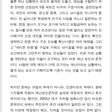
물론 재난 상황에서 보도의 품격은 드물고, 관심을 수탈하기 위
한 천박한 선정성의 5종 세트인 비극의 구경거리화, 금전만능주
의, 개인의 악마화, 뜬소문 증폭, 그리고 낚시질은 지나치게 흔
하다. 막 살아나온 학생에게 친구의 사망을 아느냐 질문하는 인
터뷰, 한창 생사가 오가는 초기에 닥치고 보험금부터 논하는 기
사, 참사를 만든 여러 조건보다는 젖은 지폐 말리는 장면까지 묘
사해가며 선장 개인을 악마로 만들어내는 기사, 출처도 확인도
생략하고 전원 무사 구조 오보를 확산시켰던 여러 매체들, 그리
고 “네티즌 반응”을 구실로 키워드 낚시질을 하던 습관을 이런
순간에조차 그만두지 못하는 진상들이 있었다. 바로 이런 상황
을 개탄하는 많은 이들이 요구하는 것이 바로 재난 보도의 준칙
이다. 사람에 대한 예의가 더욱 요구되는 재난이라는 상황에서,
품격 있는 보도가 이뤄지도록 기준이 서는 것을 보고 싶기 때문
이다.
하지만 문제는 규범의 부재가 아니라, 인센티브의 부재다. 원래
기자협회 차원의 재난보도준칙은 실제로 제정되지 못하고 흐지
부지되기는 했지만, 2003년 대구 지하철 방화사건 당시 비슷한
문제의식 속에서 추진되어 초안 내용까지 알려진 바 있다. 그런
데 이번에 제정된다 해도, 지켜질 것이라는 보장이 전혀 없다.