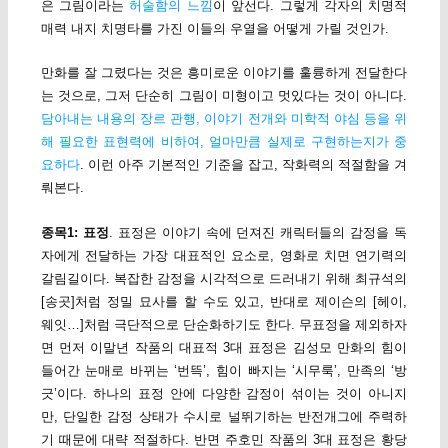
은 그림이라는
허술함의 느낌
이 앞선다. 그렇게 각자의 치명적
매력 내지 치명타를 가진 이들의 우열을 어떻게 가릴 것인가.
만화를 잘 그렸다는 것은 흥미로운 이야기를 훌륭하게 전달한다
는 것으로, 그저 단순히 그림이 미형이고 멋있다는 것이 아니다.
담아내는 내용의 장르 관행, 이야기 전개와 미학적 야심 등을 위
해 필요한 표현력에 비하여, 얼마만큼 실제로 구현하는지가 중
요하다
. 이런 아주 기본적인 기준을 잡고, 작화력의 적절함을 겨
뤄본다.
종목1: 표정
. 표정은 이야기 속에 던져진 캐릭터들의 감정을 독
자에게 전달하는 가장 대표적인 요소로, 영화로 치면 연기력의
갈림길이다. 복잡한 감정을 시각적으로 드러내기 위해 최규석의
[송곳]처럼 정밀 묘사를 할 수도 있고, 반대로 제이슨의 [헤이,
웨잇…]처럼 극단적으로 단순화하기도 한다. 무표정을 제외하자
면 먼저 이말년 작품의 대표적 3대 표정은 김성모 만화의 힘이
들어간 눈매로 바뀌는 ‘번뜩’, 힘이 빠지는 ‘시무룩’, 만족의 ‘방
긋’이다. 하나의 표정 안에 다양한 감정이 섞이는 것이 아니지
만, 단일한 감정 상태가 수시로 널뛰기하는 반전개그에 주력하
기 때문에 대략 적절하다. 반면 주호민 작품의 3대 표정은 황당