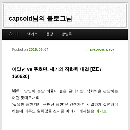
capcold님의 블로그님
Main menu
About
엑기스
몽땅
방명록
Skip to primary content
Skip to secondary content
Posted on
2016. 09. 04.
Post navigation
←
Previous
Next
→
이말년 vs 주호민, 세기의 작화력 대결 [IZE /
160630]
!@#… 당연히 농담 비율이 높은 글이지만, 작화력을 판단하는
어떤 잣대로서의
“필요한 표현 대비 구현된 표현”은 언젠가 더 세밀하게 설명해야
하는데 아무도 원치않을 진지한 이야기. 게재본은
여기로
.