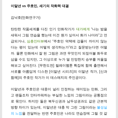
이말년 vs 주호민, 세기의 작화력 대결
김낙호(만화연구가)
탄탄한 작품세계를 다진 인기 만화작가가
대가에게
“나는 밤을
새워서 그림 연습을 했는데 이건 뭔가 싶어서 화가 나더라”고 언
급되거나,
심층인터뷰
에서 “주호민 덕택에 강풀이 까이지 않는
다는 평이 있는데 어떻게 생각하는가”라고 질문받는다면 어떨
까. 물론 만화에서 잘 된 그림은 과연 무엇인지 되짚어볼 화두로
삼을 수도 있지만, 그 이상으로 누가 덜 민망한지 승부를 저울질
해보고 싶어진다. [무한도전] 릴레이웹툰 특집에 함께 출연해서
서로를 아름답게 디스한 [이말년 시리즈]의 이말년 작가, [신과
함께]의 주호민 작가가 이 데스매치의 주인공이다.
이말년과 주호민은 대중이 널리 인정하는 재미있는 만화, 그리
고 팬들조차 안타까워하는 부실한 느낌의 그림이라는 공통점으
로 묶인다. 하지만 둘은 북두신권과 남두성권과도 같은 근본적
방향 차이가 있는데, 이말년은 대충 막 그린 그림이라는
불성실
의 느낌
을 전달하는 반면 주호민은 나라도 연습장에 그릴 것 같