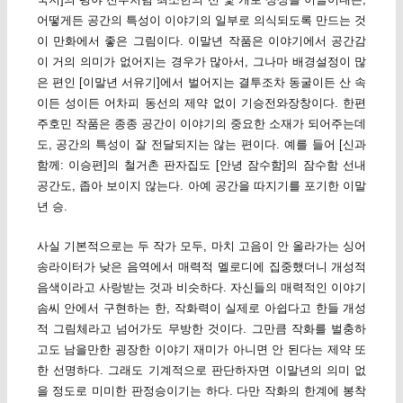
어떻게든 공간의 특성이 이야기의 일부로 의식되도록 만드는 것
이 만화에서 좋은 그림이다. 이말년 작품은 이야기에서 공간감
이 거의 의미가 없어지는 경우가 많아서, 그나마 배경설정이 많
은 편인 [이말년 서유기]에서 벌어지는 결투조차 동굴이든 산 속
이든 성이든 어차피 동선의 제약 없이 기승전와장창이다. 한편
주호민 작품은 종종 공간이 이야기의 중요한 소재가 되어주는데
도, 공간의 특성이 잘 전달되지는 않는 편이다. 예를 들어 [신과
함께: 이승편]의 철거촌 판자집도 [안녕 잠수함]의 잠수함 선내
공간도, 좁아 보이지 않는다. 아예 공간을 따지기를 포기한 이말
년 승.
사실 기본적으로는 두 작가 모두, 마치 고음이 안 올라가는 싱어
송라이터가 낮은 음역에서 매력적 멜로디에 집중했더니 개성적
음색이라고 사랑받는 것과 비슷하다. 자신들의 매력적인 이야기
솜씨 안에서 구현하는 한, 작화력이 실제로 아쉽다고 한들 개성
적 그림체라고 넘어가도 무방한 것이다. 그만큼 작화를 벌충하
고도 남을만한 굉장한 이야기 재미가 아니면 안 된다는 제약 또
한 선명하다. 그래도 기계적으로 판단하자면 이말년의 의미 없
을 정도로 미미한 판정승이기는 하다. 다만 작화의 한계에 봉착