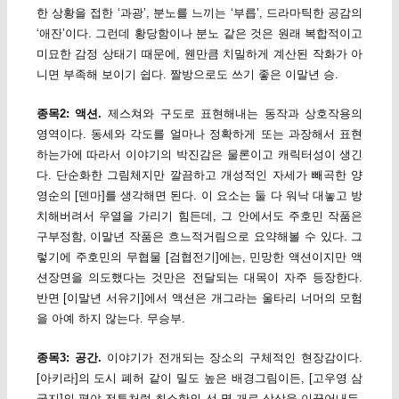
한 상황을 접한 ‘과광’, 분노를 느끼는 ‘부릅’, 드라마틱한 공감의
‘애잔’이다. 그런데 황당함이나 분노 같은 것은 원래 복합적이고
미묘한 감정 상태기 때문에, 웬만큼 치밀하게 계산된 작화가 아
니면 부족해 보이기 쉽다. 짤방으로도 쓰기 좋은 이말년 승.
종목2: 액션.
제스쳐와 구도로 표현해내는 동작과 상호작용의
영역이다. 동세와 각도를 얼마나 정확하게 또는 과장해서 표현
하는가에 따라서 이야기의 박진감은 물론이고 캐릭터성이 생긴
다. 단순화한 그림체지만 깔끔하고 개성적인 자세가 빼곡한 양
영순의 [덴마]를 생각해면 된다. 이 요소는 둘 다 워낙 대놓고 방
치해버려서 우열을 가리기 힘든데, 그 안에서도 주호민 작품은
구부정함, 이말년 작품은 흐느적거림으로 요약해볼 수 있다. 그
렇기에 주호민의 무협물 [검협전기]에는, 민망한 액션이지만 액
션장면을 의도했다는 것만은 전달되는 대목이 자주 등장한다.
반면 [이말년 서유기]에서 액션은 개그라는 울타리 너머의 모험
을 아예 하지 않는다. 무승부.
종목3: 공간.
이야기가 전개되는 장소의 구체적인 현장감이다.
[아키라]의 도시 폐허 같이 밀도 높은 배경그림이든, [고우영 삼
국지]의 평야 전투처럼 최소한의 선 몇 개로 상상을 이끌어내든,