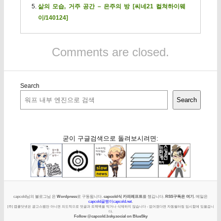
삶의 모습, 거주 공간 – 은주의 방 [씨네21 컬쳐하이웨
이/140124]
Comments are closed.
Search
Search
굳이 구글검색으로 돌려보시려면:
capcold님의 블로그님 은
Wordpress
로 구동됩니다.
capcold식 카피레프트
를 챙깁니다.
RSS구독은 여기
. 메일은
capcold골뱅이capcold.net
.
[주] 캡콜닷넷은 광고스팸만 아니면 의도적으로 덧글과 트랙백을 막거나 삭제하지 않습니다 - 없어졌다면 자동필터링 임시함에 있을겁니
다.
Follow @capcold.bsky.social on BlueSky