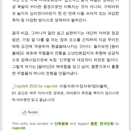
공 폭발의 커다란 풍경으로만 이뤄지는 것이 아니라, 가위바위
보 놀이의 심리전이라든지 한 칸 만에 다들 쓰러져 있는 과감한
축약 등 다양한 방식으로 정제되어 펼쳐진다.
결국 비급, 그러니까 말만 쉽고 실현하기는 대단히 어려운 정공
법은, 가장 잘 다룰 줄 아는 장르 요소를 간직하며 지금 주어진
매체 요건에 적응하여 환골탈태시키는 것이다. 돌아보면 [용비
불패]도 애초에 무협물의 전통을 소년만화잡지의 취향에 성공적
으로 접목시킴으로써 속칭 ‘신무협’의 대표작이 되었듯 말이다.
그렇게 작가는 [팔라딘]의 애매함을 딛고 넘어, 웹툰으로서 훌륭
한 무협물의 하나의 전형을 만들어냈다.
_
Copyleft 2016 by capcold
. 이동자유/수정자유/영리불허_
[이 공간은 매우 마이너한 관계로, 여러분이 추천을 뿌리지 않으시면
딱 여러분만 읽고 끝납니다]
Reddit
This entry was posted in
만화품평
and tagged
웹툰
,
한국만화
by
capcold
.