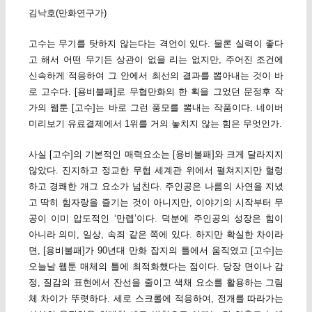
김낙호(만화연구가)
고수는 무기를 탓하지 않는다는 격언이 있다. 물론 실력이 좋다
고 해서 어떤 무기든 상관이 없을 리는 없지만, 주어진 조건에
신속하게 적응하여 그 안에서 최선의 결과를 뽑아내는 것이 바
로 고수다. [용비불패]로 무협만화의 한 획을 그었던 문정후 작
가의 웹툰 [고수]는 바로 그런 풍모를 뽐내는 작품이다. 네이버
미리보기 유료결제에서 1위를 거의 놓치지 않는 힘은 무엇인가.
사실 [고수]의 기본적인 매력요소는 [용비불패]와 크게 달라지지
않았다. 진지하고 정교한 무협 세계관 위에서 펼쳐지지만 헐렁
하고 경쾌한 개그 요소가 넘친다. 주인공은 나름의 사연을 지녔
고 딱히 힘자랑을 즐기는 것이 아니지만, 이야기의 시작부터 무
공이 이미 압도적인 ‘만렙’이다. 덕분에 주인공의 성장은 힘이
아니라 의미, 일상, 속죄 같은 쪽에 있다. 하지만 확실한 차이라
면, [용비불패]가 90년대 만화 잡지의 틀에서 움직였고 [고수]는
오늘날 웹툰 매체의 틀에 최적화했다는 점이다. 당장 면이나 감
정, 질감의 표현에서 잔선을 줄이고 색채 요소를 활용하는 그림
체 차이가 뚜렷하다. 세로 스크롤에 적응하여, 전개를 따라가는