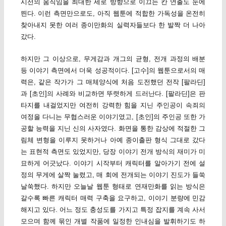
시선의 움직임을 최대한 세로 방향으로 이끄는 칸 연출도 눈에
띈다. 이런 측면만으로도, 아직 웹툰에 적합한 가독성을 온전히
찾아내지 못한 여러 종이만화의 실력자들보다 한 발짝 더 나아
갔다.
하지만 그 이상으로, 무게감과 개그의 균형, 전개 과정의 배분
등 이야기 측면에서 더욱 성공적이다. [고수]의 웹툰으로서의 매
력은, 같은 작가가 그 매체양식에 처음 도전했던 전작 [팔라딘]
과 [초인]의 사례와 비교하면 뚜렷하게 드러난다. [팔라딘]은 판
타지를 내걸었지만 여전히 강력한 힘을 지닌 주인공이 속죄의
여정을 다니는 무협스러운 이야기였고, [초인]의 주인공 또한 가
공할 능력을 지닌 신의 사자였다. 화면을 통한 감상에 적절한 그
림체 변형을 이루지 못하거나 아예 종이출판 형식 그대로 갔다
는 표현적 측면도 있었지만, 당장 이야기 전개 방식의 재미가 미
묘하게 어긋났다. 이야기 시작부터 캐릭터를 알아가기 전에 설
정의 무게에 살짝 눌렸고, 매 회에 전개되는 이야기 진도가 들쑥
날쑥했다. 하지만 오늘날 웹툰 형태로 연재만화를 읽는 방식은
갈수록 빠른 캐릭터 매력 구축을 요구하고, 이야기 분량에 민감
해지고 있다. 어느 정도 충성도를 가지고 특정 잡지를 계속 사서
모으며 함께 묶인 개별 작품에 일정한 인내심을 발휘하기도 하