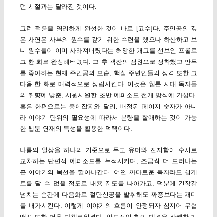
던 시절과는 달라진 것이다.
그런 적응을 영리하게 완성한 것이 바로 [고수]다. 주인공의 깊
은 사연은 사부의 원수를 갚기 위한 수련을 했으나 하산하고 보
니 원수들이 이미 사라져버렸다는 허망한 개그를 선보인 프롤로
그 한 화로 완성해버렸다. 그 후 객잔의 점원으로 정착했고 만두
를 좋아하는 현재 주인공의 모습, 핵심 주변인들의 성격 또한 그
다음 한 화로 매력적으로 성립시킨다. 이것은 웹툰 시대 독자들
의 취향에 맞춘, 시원시원한 초반 에피소드 전개 방식에 가깝다.
혹은 한편으로는 종이잡지와 달리, 배정된 페이지 숫자가 아니
라 이야기 단위의 필요성에 따라서 분량을 할애하는 것이 가능
한 웹툰 연재의 특성을 활용한 덕택이다.
나름의 일상을 하나의 기준으로 두고 유머와 진지함이 수시로
교차하는 단편적 에피소드를 누적시키며, 조금씩 더 드러나는
큰 이야기의 복선을 깔아나간다. 어떤 까다로운 독자라도 쉽게
토를 달 수 없을 정도로 내용 진도를 나아가고, 덕분에 긴장감
넘치는 순간에 다음화로 절단신공을 발휘해도 짜증보다는 재미
를 배가시킨다. 이렇게 이야기의 흐름이 안정되자 심지어 무협
액션 또한 더욱 다채로워졌다. 압도적인 힘의 대결은 장쾌한 기