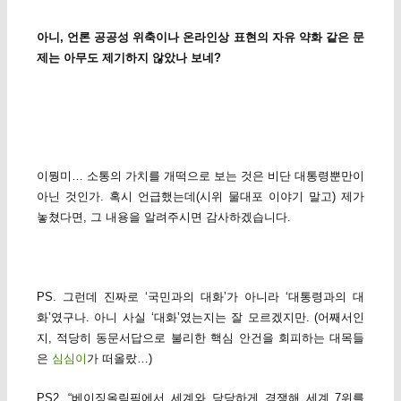
아니, 언론 공공성 위축이나 온라인상 표현의 자유 약화 같은 문
제는 아무도 제기하지 않았나 보네?
이뭥미… 소통의 가치를 개떡으로 보는 것은 비단 대통령뿐만이
아닌 것인가. 혹시 언급했는데(시위 물대포 이야기 말고) 제가
놓쳤다면, 그 내용을 알려주시면 감사하겠습니다.
PS. 그런데 진짜로 ‘국민과의 대화’가 아니라 ‘대통령과의 대
화’였구나. 아니 사실 ‘대화’였는지는 잘 모르겠지만. (어째서인
지, 적당히 동문서답으로 불리한 핵심 안건을 회피하는 대목들
은
심심이
가 떠올랐…)
PS2. “베이징올림픽에서 세계와 당당하게 경쟁해 세계 7위를