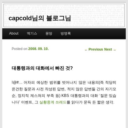
capcold님의 블로그님
Main menu
About
엑기스
몽땅
방명록
Skip to primary content
Skip to secondary content
Posted on
2008. 09. 10.
Post navigation
←
Previous
Next
→
대통령과의 대화에서 빠진 것?
!@#… 어차피 예상한 범위를 벗어나지 않은 내용의(즉 적당히
온건한 질문과 사전 작성된 답변, 적지 않은 답변들 간의 자기모
순, 정치적 제스쳐의 부족 등) KBS 대통령과의 대화 ‘질문 있습
니다’ 이벤트, 그
실황중계 쓰레드
를 읽다가 문득 든 짧은 생각.