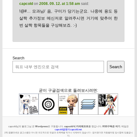
capcold
on
2008. 09. 12. at 1:58 am
said:
!@#… 모과님/ 음, 구미가 당기는군요. 나중에 용도 등
살짝 추가정보 메신저로 알려주시면 거기에 맞추어 한
번 살짝 항목들을 구상해보죠. :-)
Search
Search
굳이 구글검색으로 돌려보시려면:
capcold님의 블로그님 은
Wordpress
로 구동됩니다.
capcold식 카피레프트
를 챙깁니다.
RSS구독은 여기
. 메일은
capcold골뱅이capcold.net
.
[주] 캡콜닷넷은 광고스팸만 아니면 의도적으로 덧글과 트랙백을 막거나 삭제하지 않습니다 - 없어졌다면 자동필터링 임시함에 있을겁니
다.