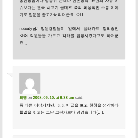
통신망법이나 방통위 문제나 언론장악, 표현의 자유 이
슈보다는 결국 쇠고기 물대포 쪽의 피상적인 소통 이야
기로 질문을 끌고가버리더군요. OTL
nobody님/ 청원경찰들이 앞에서 플래카드 항의중인
KBS 직원들을 가르고 각하를 입장시켰다고도 하더군
요;;;
의명
on
2008. 09. 10. at 9:38 am
said:
좀 다른 이야기지만, ‘심심이’글을 보고 한참을 생각하다
할말을 잊고는 그냥 그런가보다 넘겼습니다(…).