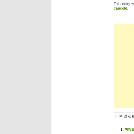
This entry 
capcold
.
[어쩌면 관
귀찮으