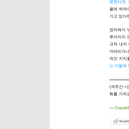
못한다면, 
율에 허덕
가고 있다
정치에서 
루어지지 않
규칙 내지
어버리거나.
적인 지지
는 이들에
========
(격주간 <
화를 가져오
—
Copylef
Reddi