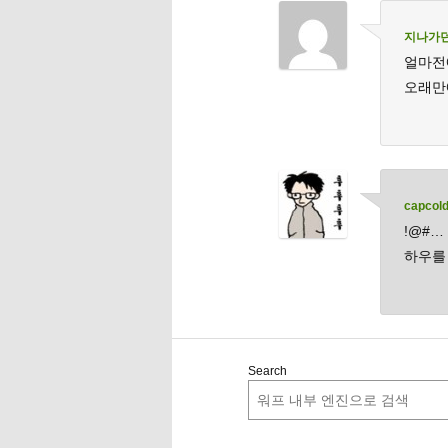
지나가
얼마전
오래만
capcol
!@#
하우를
Search