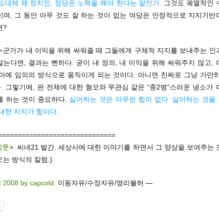
도대체 왜 정치인, 정당은 노력을 해야 한다는 말인가
. 그것도 궤멸적인
이며, 그 동안 아무 것도 잘 하는 것이 없는 여당은 안정적으로 지지기반
면?
누군가가 내 이익을 위해 싸워줄 때 그들에게 구체적 지지를 보내주는 인
는다면, 결과는 뻔하다. 굳이 내 정의, 내 이익을 위해 싸워주지 않고,
 아예 임의의 방식으로 움직이게 되는 것이다. 아니면 진짜로 그냥 가만히
 그렇기에, 판 전체에 대한 혐오와 무관심 같은 “중2병”스러운 냉소가
를 하는 것이 중요하다.
싫어하는 것은 아무런 힘이 없다. 싫어하는 것을
 대한 지지가 힘이다
.
==============================
팝툰
>. 씨네21 발간. 세상사에 대한 이야기를 하면서 그 양상을 보여주는
는 방식의 칼럼.)
t 2008 by capcold
. 이동자유/수정자유/영리불허 —
t