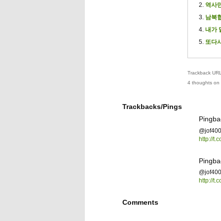
역사만
남북협
내가 
또다시
Trackback URL 
4 thoughts on 
Trackbacks/Pings
Pingba
@jof
http://t
Pingba
@jof
http://t
Comments