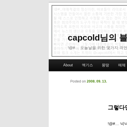
capcold님의
!@#… 오늘날을 위한 몇가지 격언
Main menu
About
엑기스
몽땅
매체
Skip to primary content
Skip to secondary content
Posted on
2008. 09. 13.
그렇다면
!@#… 넉