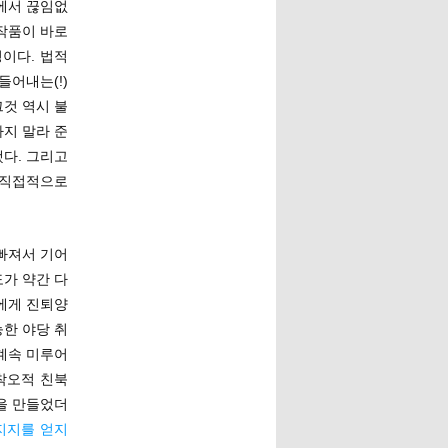
에서 끊임없
작품이 바로
평이다. 법적
어내는(!)
것 역시 불
지 말라 준
다. 그리고
를 직접적으로
빠져서 기어
가 약간 다
에게 진퇴양
한 야당 취
계속 미루어
착오적 친북
을 만들었더
지지를 얻지