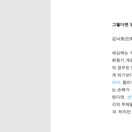
그렇다면 
김낙호(만
세상에는 
뢰찾기 게
의 경우든
게 되기보다
이다
. 합
는 손해가 
된다면,
선
각의 주체
극. 하지만