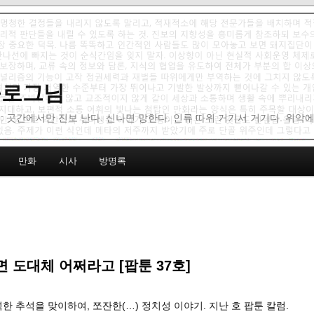
 블로그님
: 곳간에서만 진보 난다. 신나면 망한다. 인류 따위 거기서 거기다. 위악
만화
시사
방명록
 도대체 어쩌라고 [팝툰 37호]
넉한 추석을 맞이하여, 쪼잔한(…) 정치성 이야기. 지난 호 팝툰 칼럼.