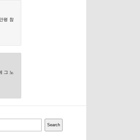
만평 참
 그 노
Search