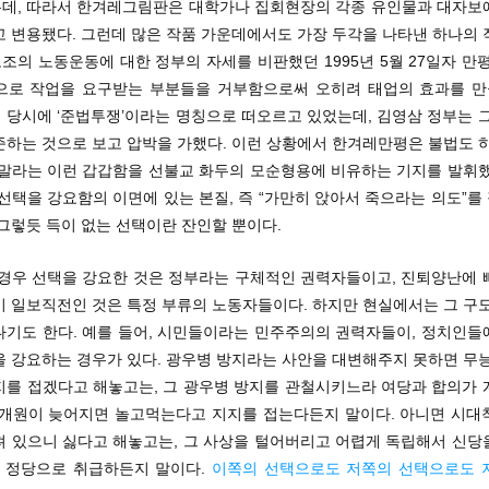
데, 따라서 한겨레그림판은 대학가나 집회현장의 각종 유인물과 대자보
고 변용됐다. 그런데 많은 작품 가운데에서도 가장 두각을 나타낸 하나의 
의 노동운동에 대한 정부의 자세를 비판했던 1995년 5월 27일자 만
으로 작업을 요구받는 부분들을 거부함으로써 오히려 태업의 효과를 만들
 당시에 ‘준법투쟁’이라는 명칭으로 떠오르고 있었는데, 김영삼 정부는 그
준하는 것으로 보고 압박을 가했다. 이런 상황에서 한겨레만평은 불법도 하
 말라는 이런 갑갑함을 선불교 화두의 모순형용에 비유하는 기지를 발휘했
선택을 강요함의 이면에 있는 본질, 즉 “가만히 앉아서 죽으라는 의도”
그렇듯 득이 없는 선택이란 잔인할 뿐이다.
 경우 선택을 강요한 것은 정부라는 구체적인 권력자들이고, 진퇴양난에 
기 일보직전인 것은 특정 부류의 노동자들이다. 하지만 현실에서는 그 구도
나기도 한다. 예를 들어, 시민들이라는 민주주의의 권력자들이, 정치인들
을 강요하는 경우가 있다. 광우병 방지라는 사안을 대변해주지 못하면 무능
지를 접겠다고 해놓고는, 그 광우병 방지를 관철시키느라 여당과 합의가 
 개원이 늦어지면 놀고먹는다고 지지를 접는다든지 말이다. 아니면 시대
져 있으니 싫다고 해놓고는, 그 사상을 털어버리고 어렵게 독립해서 신당
잡’ 정당으로 취급하든지 말이다.
이쪽의 선택으로도 저쪽의 선택으로도 