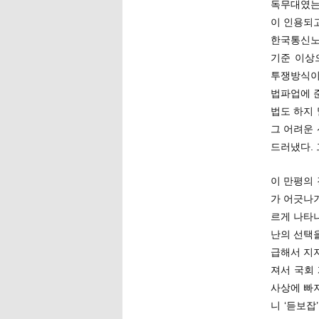
독무대였는
이 인용되
한국통신노조
기준 이상
투쟁방식이
법파업에 
법도 하지
그 어려운 
드러냈다. 
이 만평의
가 어긋나
르게 나타
난의 선택
급해서 지
져서 국회
사상에 빠
니 ‘듣보