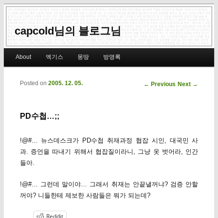
capcold님의 블로그님
Main menu
About
엑기스
몽땅
방명록
Skip to primary content
Skip to secondary content
Posted on
2005. 12. 05.
Post navigation
←
Previous
Next
→
PD수첩…;;
!@#… 뉴스데스크가 PD수첩 취재과정 협잡 시인, 대국민 사
과. 증언을 따내기 위해서 협잡질이라니, 그냥 옷 벗어라, 인간
들아.
!@#… 그런데 말이야… 그래서 취재는 안끝낼꺼냐? 검증 안할
꺼야? 니들한테 제보한 사람들은 뭐가 되는데?
Reddit