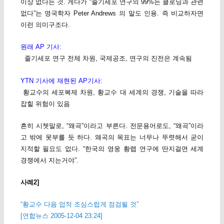
이상 없다는 것. 게다가 “줄기세포 연구의 99%는 클로닝과 관련
없다”는 영국학자 Peter Andrews 의 말도 인용. 즉 비교하자면
이런 의미구조다.
원래 AP 기사:
줄기세포 연구 전체 차원, 국제공조, 연구의 진전은 계속됨
YTN 기사에 재현된 AP기사:
황교수의 세포복제 차원, 황교수 대 세계의 경쟁, 기술을 따라
잡힐 위험이 있음
흔히 시쳇말로, “왜곡”이라고 부른다. 전문용어로도, “왜곡”이라
고 밖에 못부를 듯 하다. 왜곡의 목표는 너무나 뚜렷해서 굳이
지적할 필요도 없다. “한국의 영웅 황랩 연구에 딴지걸면 세계
경쟁에서 지는거야”.
사례2]
“황교수 다음 업적 조심스럽게 점검될 것”
[연합뉴스 2005-12-04 23:24]