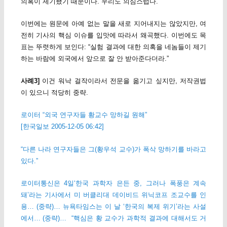
의혹이 제기됐기 때문이다. 우리도 의심스럽다.
이번에는 원문에 아예 없는 말을 새로 지어내지는 않았지만, 여
전히 기사의 핵심 이슈를 입맛에 따라서 왜곡했다. 이번에도 목
표는 뚜렷하게 보인다: “실험 결과에 대한 의혹을 네놈들이 제기
하는 바람에 외국에서 앞으로 잘 안 받아준다더라.”
사례3]
이건 워낙 걸작이라서 전문을 옮기고 싶지만, 저작권법
이 있으니 적당히 중략.
로이터 “외국 연구자들 황교수 망하길 원해”
[한국일보 2005-12-05 06:42]
“다른 나라 연구자들은 그(황우석 교수)가 폭삭 망하기를 바라고
있다.”
로이터통신은 4일‘한국 과학자 은든 중, 그러나 폭풍은 계속
돼’라는 기사에서 미 버클리대 데이비드 위닉코프 조교수를 인
용… (중략)…
뉴욕타임스는 이 날 ‘한국의 복제 위기’라는 사설
에서… (중략)…
“핵심은 황 교수가 과학적 결과에 대해서도 거