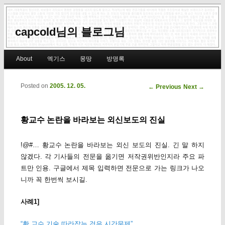
capcold님의 블로그님
Main menu
About
엑기스
몽땅
방명록
Skip to primary content
Skip to secondary content
Posted on
2005. 12. 05.
Post navigation
←
Previous
Next
→
황교수 논란을 바라보는 외신보도의 진실
!@#… 황교수 논란을 바라보는 외신 보도의 진실. 긴 말 하지
않겠다. 각 기사들의 전문을 옮기면 저작권위반인지라 주요 파
트만 인용. 구글에서 제목 입력하면 전문으로 가는 링크가 나오
니까 꼭 한번씩 보시길.
사례1]
“황 교수 기술 따라잡는 것은 시간문제”