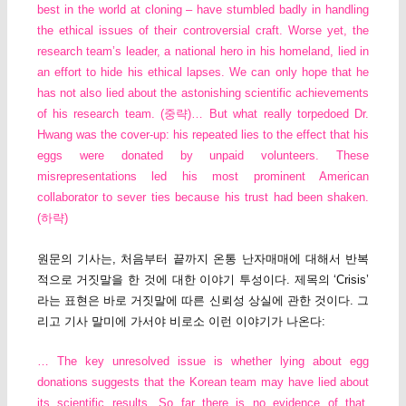
best in the world at cloning – have stumbled badly in handling
the ethical issues of their controversial craft. Worse yet, the
research team’s leader, a national hero in his homeland, lied in
an effort to hide his ethical lapses. We can only hope that he
has not also lied about the astonishing scientific achievements
of his research team. (중략)… But what really torpedoed Dr.
Hwang was the cover-up: his repeated lies to the effect that his
eggs were donated by unpaid volunteers. These
misrepresentations led his most prominent American
collaborator to sever ties because his trust had been shaken.
(하략)
원문의 기사는, 처음부터 끝까지 온통 난자매매에 대해서 반복
적으로 거짓말을 한 것에 대한 이야기 투성이다. 제목의 ‘Crisis’
라는 표현은 바로 거짓말에 따른 신뢰성 상실에 관한 것이다. 그
리고 기사 말미에 가서야 비로소 이런 이야기가 나온다:
… The key unresolved issue is whether lying about egg
donations suggests that the Korean team may have lied about
its scientific results. So far there is no evidence of that.