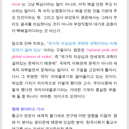
issue
는 그냥 핵심이라는 말이 아니라, 아직 해결 안된 주요 이
슈라는 말이다. 즉 아직 논쟁중이거나 해결 안된 것들 가운데 주
요 안건이라는 뜻. 그리고 앞서 보았듯이 원문에서는 그래서 우
리도 결과를 의심한다는 것이 아니라 부정직함의 대가로 검증이
더 빡쌔질꺼다라는 것 아닌가.
덤으로 진짜 히트는,
“국가적 자긍심과 국제적 과학이라는 이해
관계가 걸려 있는”
이라는 구절이다. 원문은
“national pride and
global science at stake”,
즉 “국가적 자긍심과 전세계적 과학이
걸려있는 문제이기 때문에”. 국제적 이해관계 문제가 아니라 세
계적 과학발전의 문제라는 말이다. 이 구절을 교묘하게 틀어서,
다시 그 유명한 ‘국익’ 이데올로기로 끌어들이고 있는 것이다.
박상준 기자가 의식적으로 이렇게 했다면 고수, 무의식중에 이
렇게 했다면 국익이데올로기라는 거대한 기계의 충실한 부품.
뭐 둘 중 하나다. 여하튼, 의미구조 요약이다:
원래 로이터스 기사:
황교수 은둔이 세계적 줄기세포 연구에 어떤 영향을 미칠까. 원
래 이 분야는 윤리문제 때문에 민감한 분야. 한국사회가 황교수
연구를 보는 자세의 국가주의적 측면.