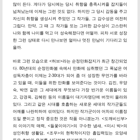
많이 든다. 게다가 당시에는 당시 취향을 충족시켜줄 잡지들이
넘쳐났는데 이제는 그런 것도 없다. 하지만 그 당시 감동을 주고
자신의 취향을 생성시켜 주었던 그 작가들, 그 감수성은 여전히
그립다. 만약, 그 때 그 작가들 또는 그러한 감수성이 고스란히
나와 함께 나이를 먹고 더 성숙해졌다면 어떨까. 피차 서로 성장
한 그런 상태로 다시 만나보면 얼마나 멋진 만남이 기다리고 있
을까.
바로 그런 모습으로 <허브>라는 순정만화잡지가 최근 창간되었
다. 80년대의 순정만화붐 속에서 만화에 심취했던 그 폭넓은 여
성독자층이 이제는 2-30대가 되어 좀 더 성장한 무언가를 바라
고 있을 때, 이들을 위한 만화를 보여준다는 것이다. 김진, 우양
숙, 박연 같은 그 세대에게 무엇보다 가장 반가운 이름들이 있
고, 강경옥, 김혜린 등의 이름들이 대기자명단에 버젓이 올라와
있다. 그리고 같은 시대를 호흡하는 새로운 세대의 작가군들도
어깨를 나란히하며 섞여있다. 하지만 작가군이야 어차피 이름정
도일 뿐이고 정작 중요한 것은 작품 아니겠는가. <도깨비신부>
의 이야기적 매력, <들꽃이야기>의 구수한 냄새, <미시 박>의
성인취향 생활담, <조우>의 현학적이지만 흡입력있는 모양새