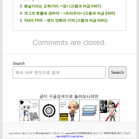
왕실이라는 오락거리: <궁> [으뜸과 버금 0407]
개그의 호흡에 관하여 – <트라우마> [으뜸과 버금 0405]
TAKE FIVE – 밴드 만화의 미덕 [으뜸과 버금 0402]
Comments are closed.
Search
Search
굳이 구글검색으로 돌려보시려면:
capcold님의 블로그님 은
Wordpress
로 구동됩니다.
capcold식 카피레프트
를 챙깁니다.
RSS구독은 여기
. 메일은
capcold골뱅이capcold.net
.