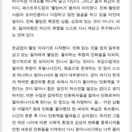
바가지성 가격표를 하나씩 달고 다닌다. 그리고 결국 최강의 코
미디, 패스트푸드점의 ‘웰빙버거’ 붐까지 이어졌다. 진짜 웰빙은
사람의 숫자만큼이나 다양하고 많은 얼굴을 하고 있을 터인데
말이다. 진짜 웰빙은 특정한 상품, 상표에 있는 것이 아니다. 바
로, 잃어버렸던 자신의 취향을 스스로 다시 깨닫고 추구해나가
는 것에 있다.
뜬금없이 웰빙 이야기로 시작했다. 만화 읽는 것을 업의 일부로
삼고 있는 필자에게 웰빙은, 좋아하는 취향의 만화들을 지속적,
정기적으로 한 보따리씩 만나서 즐기는 것이다. 유감스럽게도
필자의 취향이 유별나서인지, 묶음으로 존재하는 것 없이 스스
로 하나하나 찾아나서야 할 때가 대부분이다. 굳이 여기서 한국
의 척박한 출판유통 환경 속에서 자기가 좋아하는 만화책을 구
한다는 것이 얼마나 힘든 일인지 하소연할 필요는 없다고 생각
하지만, 여튼 수많은 잠재적인 만화독자들을 질려서 만화로부터
떨어져나가도록 한다는 것 정도는 꽤 자명하다. 음… 이런 상황
은 어떨까? 원래 만화를 좋아했던 한 세대의 폭넓은 독자층이,
시간이 흐른 후 다시 만화책을 펼쳐들고 싶어졌다. 하지만 그동
안 먹은 나이에 따른 사회적 환경과 감성의 변화를 충족시켜줄
만한 새로운 만화들을 이제와서 다시 찾아나서기에는 너무 품이