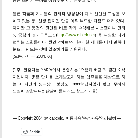
등은 초반의 우려를 상당부분 제거해주고 있다.
물론 작품과 기사들의 전체적 방향성이 다소 산만한 구성을 보
이고 있는 등, 신생 잡지인 만큼 아직 부족한 지점도 더러 있다.
하지만 그 동전의 뒷면은 바로 작가 수익배분 시스템이나 인터
넷 중심의 정기구독모집(
http://www.c-herb.net
) 등 다양한 패기
넘치는 실험들이다. 월간 <허브>의 향이 한 세대를 다시 만화에
눈뜨게 만드는 것에 일조하기를 기원한다.
[으뜸과 버금 2004. 8.]
(* 주: 원출처는 YMCA에서 운영하는 ‘으뜸과 버금’의 월간 소식
지입니다. 좋은 만화를 소개받고자 하는 업주들을 대상으로 하
는 이 지면의 성격상… 분량도 capcold답지않게 짧고, 주례사
느낌이 강합니다;; 닭살이 돋더라도 참으시기를)
— Copyleft 2004 by capcold. 이동자유/수정자유/영리불허 —
Reddit