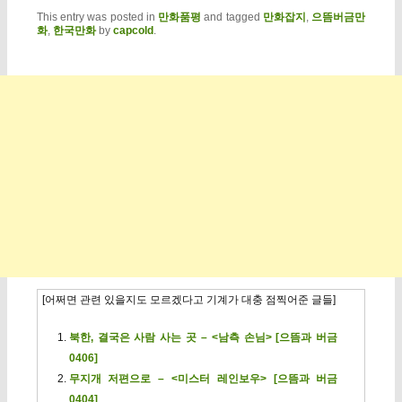
This entry was posted in
만화품평
and tagged
만화잡지
,
으뜸버금만
화
,
한국만화
by
capcold
.
[어쩌면 관련 있을지도 모르겠다고 기계가 대충 점찍어준 글들]
북한, 결국은 사람 사는 곳 – <남측 손님> [으뜸과 버금
0406]
무지개 저편으로 – <미스터 레인보우> [으뜸과 버금
0404]