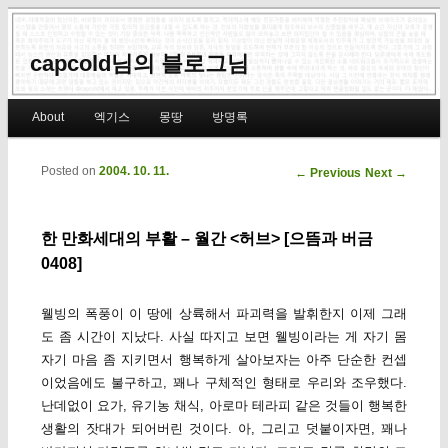
capcold님의 블로그님
Main menu
About
엑기스
몽땅
방명록
Skip to primary content
Skip to secondary content
Posted on
2004. 10. 11.
Post navigation
←
Previous
Next
→
한 만화세대의 부활 – 월간 <허브> [으뜸과 버금
0408]
웰빙의 폭풍이 이 땅에 상륙해서 파괴력을 발휘한지 이제 그래
도 좀 시간이 지났다. 사실 따지고 보면 웰빙이라는 게 자기 몸
자기 마음 좀 지키면서 행복하게 살아보자는 아주 단순한 컨셉
이었음에도 불구하고, 꽤나 구체적인 형태로 우리와 조우했다.
난데없이 요가, 유기농 채식, 아로마 테라피 같은 것들이 행복한
생활의 잣대가 되어버린 것이다. 아, 그리고 덧붙이자면, 꽤나