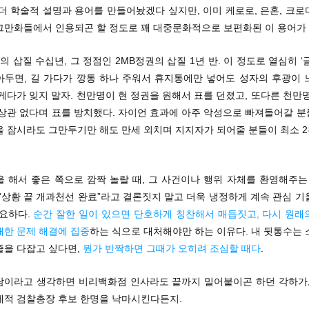
더 학술적 설명과 용어를 만들어놨겠다 싶지만, 이미 케로로, 은혼, 크
그만화들에서 인용되곤 할 정도로 꽤 대중문화적으로 보편화된 이 용어가 
당의 삽질 수십년, 그 정점인 2MB정권의 삽질 1년 반. 이 정도로 열심히 ‘
아두면, 길 가다가 깡통 하나 주워서 휴지통에만 넣어도 성자의 후광이 
게다가 잊지 말자. 천만명이 현 정권을 원해서 표를 던졌고, 또다른 천만
상관 없다며 표를 방치했다. 자이언 효과에 아주 악성으로 빠져들어갈 분들
을 잠시라도 그만두기만 해도 만세 외치며 지지자가 되어줄 분들이 최소 
 해서 좋은 쪽으로 깜짝 놀랄 때, 그 사건이나 행위 자체를 환영해주는
“상황 끝 개과천선 완료”라고 결론짓지 말고 더욱 냉정하게 계속 관심 
중요하다.
순간 잘한 일이 있으면 단호하게 칭찬해서 매듭짓고, 다시 원래
대한 문제 해결에 집중
하는 식으로 대처해야만 하는 이유다. 내 뒷통수는 
줄을 다잡고 싶다면,
뭔가 반짝하면 그때가 오히려 조심할 때다
.
사람이라고 생각하면 비리백화점 인사라도 끝까지 밀어붙이곤 하던 각하가,
제적 검찰총장 후보 한명을 낙마시킨다든지.