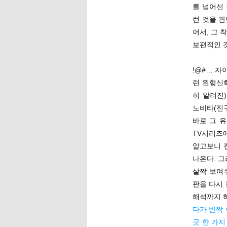
를 넘어선 
런 것을 
어서, 그 
보편적인 것
!@#… 자
런 원형신
히 알려진
노비타(진구
바로 그 유
TV시리즈
알고보니 
나온다. 그
살짝 보여
판을 다시 
해석까지 
다가 반짝 
긋 한 가