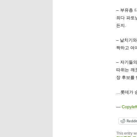
– 부유층
죄다 파토
든지.
– 날치기
짝하고 여
– 자기들
따위는 깨
장 후보를
…롯데가 
—
Copylef
Reddi
This entry w