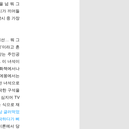
을 넘 뭐 그
시가 끼어들
착시 중 가장
시선… 뭐 그
’이라고 흔
받는 주인공
. 이 녀석이
만화책에서나
라에몽에서는
한 녀석으로
 착한 구석을
심지어 TV
는 식으로 재
상 글러먹었
 착하다가 삐
 이론에서 당