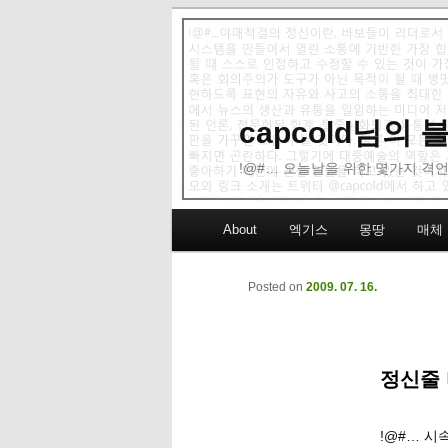
capcold님의
!@#… 오늘날을 위한 몇가지 격언
Main menu
About
엑기스
몽땅
매체
Skip to primary content
Skip to secondary content
Posted on
2009. 07. 16.
정신줄 
!@#… 시