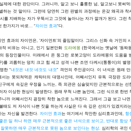
실제에 대한 판단이다. 그러니까, 알고 보니 훌륭한 넘, 알고보니 못써먹
판별하는 것 말이다. 그런데 당연히 그런 판별의 과정에는 온갖 왜곡과 착
착시를 지배하는 자가 우뚝서고 그것에 놀아나는 자가 깔개가 된다. 그런 
 한가지가 바로… “
자이언 효과
“다.
이언 효과의 자이언은, ‘자이언트’의 줄임말이다. 그리스 신화 속 거인의 
화적 비유는 아니고, 인기 일본만화
도라에몽
(한국에서는 옛날에 ‘동짜몽
)의 등장인물이다. 미래에서 온 둥그런 로봇고양이 도라에몽의 도움을 
)를 괴롭히는 덩치 크고 힘 세고 성격 나쁜 조연 다케시(퉁퉁이)의 별명
명한 “
내것은 내것 네것도 내것
” 격언의 주인공이다. 이 녀석은 원래 
에서는 못되쳐먹은 캐릭터의 대명사인데, 어째서인지 유독 극장판 도
진구에게 속깊은 우정을 느끼는, 즉 외관은 심술맞지만 근본적으로는 선
러자 이상한 현상이 발생한다. 원래 무척 나쁜 놈인데, 그런 식으로 한번
주니까 어째서인지 굉장히 착한 놈으로 느껴진다. 그래서 그걸 보고 나면 
볼때도 저 자식이 나쁜 짓을 하는게 사실은 다 속 깊은 선의가 있겠지라
하는 자신을 발견한다.
자이언 효과
는 여기에서 착안한 심리효과인데,
항
좋은 일 하나 하면 매우 근본적으로 좋은 녀석으로 보이고, 반대로 항상
지 잘못하면 매우 근본적으로 못된 놈으로 보인다는 현상
. 심리학의 귀인