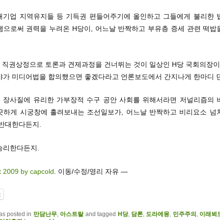
 대기업 지역유지들 등 기득권 편들어주기에 올인하고 그들에게 불리한 
냄으로써 권력을 누려온 H당이, 어느날 반짝하고 부유층 증세 관련 떡밥
와 직권상정으로 토론과 견제과정을 건너뛰는 것이 일상인 H당 국회의장이,
야가 미디어법을 합의했으면 좋겠다라고 언론보도에서 간지나게 한마디 
의 장사질에 유리한 가부장적 수구 공안 사회를 위해서라면 저널리즘의 
끗하게 시궁창에 흘려보내는 조선일보가, 어느날 반짝하고 비리요소 넘
 반대한다든지.
승리한다든지.
t 2009 by capcold
. 이동/수정/영리 자유 —
t
as posted in
만담난무
,
아스트랄
and tagged
H당
,
담론
,
도라에몽
,
민주주의
,
이래뵈