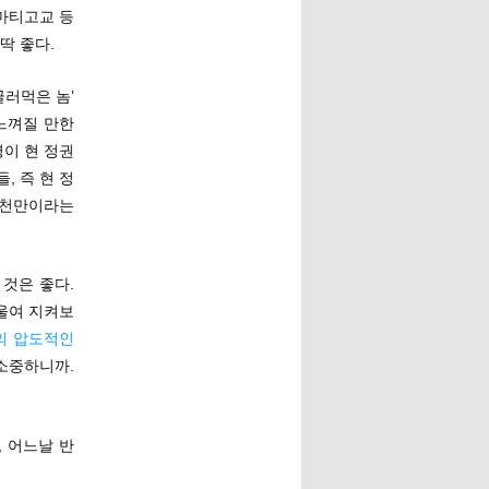
로마티고교 등
딱 좋다.
글러먹은 놈’
느껴질 만한
명이 현 정권
, 즉 현 정
2천만이라는
 것은 좋다.
기울여 지켜보
의 압도적인
소중하니까.
 어느날 반