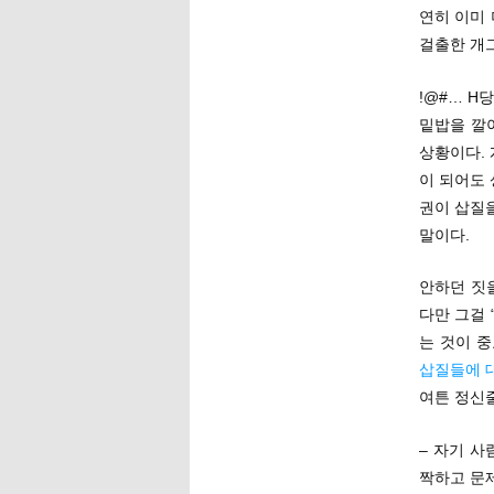
연히 이미 
걸출한 개
!@#… H
밑밥을 깔
상황이다. 
이 되어도 
권이 삽질
말이다.
안하던 짓을
다만 그걸 
는 것이 
삽질들에 
여튼 정신
– 자기 
짝하고 문