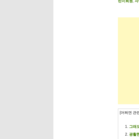
린이회원
,
자
[어쩌면 관
그래도
광활한