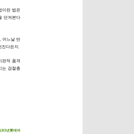
법이란 법은
을 던져본다
 어느날 반
던진다든지.
비판적 품격
치는 검찰총
도83년롯데어