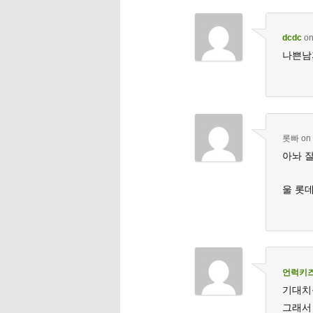
dcdc
o
나쁜남
롯빠
on
아놔 잘
울 롯
언럭키
기대치
그래서