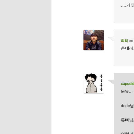
….거
의리
on
츤데레와
capcol
!@#…
dcdc
롯빠님