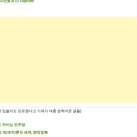
이언효과
by
capcold
.
련 있을지도 모르겠다고 기계가 대충 점찍어준 글들]
 까이는 민주당
 개(새끼)론의 세계, 완전정복