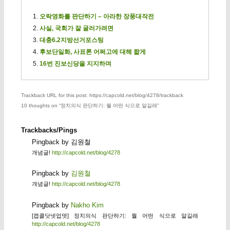
오락영화를 판단하기 – 아라한 장풍대작전
사실, 국회가 잘 굴러가려면
대충6.2지방선거포스팅
후보단일화, 사표론 어쩌고에 대해 짧게
16번 진보신당을 지지하며
Trackback URL for this post: https://capcold.net/blog/4278/trackback
10 thoughts on “
정치의식 판단하기: 뭘 어떤 식으로 알길래
”
Trackbacks/Pings
Pingback by 김원철
개념글!
http://capcold.net/blog/4278
Pingback by
김원철
개념글!
http://capcold.net/blog/4278
Pingback by
Nakho Kim
[캡콜닷넷업뎃] 정치의식 판단하기: 뭘 어떤 식으로 알길래
http://capcold.net/blog/4278