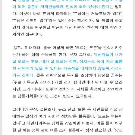
이 되어 충분히 개개인들에게 인식이 되어 있어야 한다
는 말이
다. 이것이 바로 흔하게 화자되는 “**당에는 거물후보가 없다”,
“**당은 정책이 없다”라는 말이 주는 함의이자, 뭘 특별히 하고
있지 않아도 허구한날 박근혜 대선 타령인 현상에 대한 약간 기
계적인 접근이다.
!@#… 이래저래, 결국 어떻게 하면 ‘모르는 부분’을 인식시켜주
는가 하는 점에 주목해야 한다. 문자 그대로,
유권자들이 내가
잘 모르는 후보, 내가 잘 모르는 정책, 정치구도 속에 가장 훌륭
한 선택지가 있을 수 있다는 가능성을 배제하지 않도록 각성시
키는 것이다
. 물론 전략적으로 무지를 조장하여 당선을 꿈꾸는
(주로 기득권층 강자의) 개별 선거 캠페인이야 뭐 어쩔 수 없겠
지만, 그게 아니라 민주적 정치의식 자체를 측정하고 장려하려
는 담론기획들이라면 그것이 반드시 요구된다.
그러니까 우선, 설문조사, 뉴스 전달, 토론 등 시민들을 직접 상
대하는 일상의 여러 사회적 정치담론 활동들이, “모르는 부분이
있다”고 직면시켜주는 장치를 강조하면 어떨까. 예를 들어 허구
한 날 하는 정치 관련 여론 조사 설문에서 정작 필요한 건, “당신