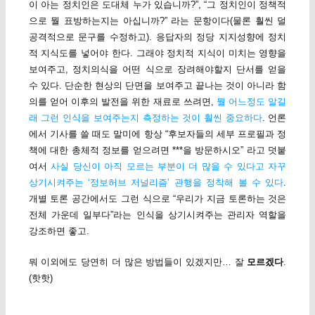
이 아는 정치인은 도대체 누가 있습니까?”, “그 정치인이 정책적
으로 뭘 표방하는지는 아십니까?” 라는 문항이다(물론 훨씬 덜
공격적으로 문구를 수정하고). 응답자의 정당 지지성향에 정치
적 지식도를 넣어야 한다. 그래야 정치적 지식이 미치는 영향을
보여주고, 정치의식을 어떤 식으로 장려해야할지 단서를 얻을
수 있다. 단순한 현상의 단면을 보여주고 끝나는 것이 아니라 함
의를 얻어 이후의 발전을 위한 재료로 쓰려면,
뭘 어느정도 알길
래 그런 인식을 보여주는지 측정하는 것이 훨씬 중요하다
. 언론
에서 기사를 쓸 때도 말미에 항상 “후보자들의 세부 프로필과 정
책에 대한 총체적 정보를 얻으려면 ***을 방문하시오” 라고 덧붙
여서
사실 당신이 아직 모르는 부분이 더 많을 수 있다고 자꾸
상기시켜주는 ‘정보허브 저널리즘’ 관행을 정착해 볼 수 있다
.
개별 토론 공간에서도 그런 식으로 “우리가 지금 토론하는 것은
전체 가운데 일부다”라는 인식을 상기시켜주는 관리자 역할을
강조하면 좋고.
뭐 이외에도 당연히 더 많은 방법들이 있겠지만… 잘
모르겠다
.
(핫핫)