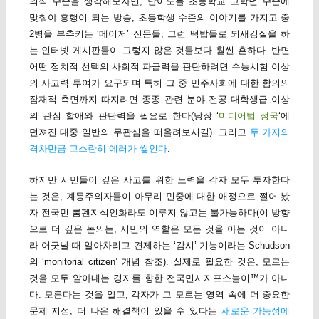
의식 수준을 생각해보자면, 난이도를 초등학교 고학년 수준에
맞춰야 흥행이 되는 방송, 초등학생 수준의 이야기를 가지고 중
2병을 부추키는 ‘메이저’ 신문들, 그런 떡밥들로 되새김질을 하
는 인터넷 게시판들이 그렇지 않은 것들보다 훨씬 흔하다. 반면
어떤 정치적 선택의 사회적 파급력을 판단하려면 수능시험 이상
의 사고력 투여가 요구되며 특히 그 중 민주사회에 대한 함의의
잠재적 측면까지 따지려면 종종 관련 분야 전공 대학생급 이상
의 관심 할애와 판단력을 필요로 한다(당장 ‘
미디어법 정국
‘에
던져진 대중 일반의 무관심을 떠올려보시길). 그리고
두 가지의
격차만큼 고스란히 에러가 쌓인다
.
하지만 시민들이 깊은 사고를 위한 노력을 각자 모두 투자한다
는 것은, 계몽주의자들이 아무리 민중에 대한 애정으로 쩔어 봤
자 전국민 룸펜지식인화라도 이루지 않고는 불가능하다(이 방향
으로 더 깊은 논의는, 시민의 역할은 모든 것을 아는 것이 아니
라 어긋날 때 알아차리고 견제하는 ‘감시’ 기능이라는 Schudson
의 ‘monitorial citizen’ 개념 참조). 실제로 필요한 것은, 모르는
것을 모두 알아내는 경지를 향한 전국민시지프스놀이™가 아니
다. 모른다는 것을 알고, 각자가 그 모르는 영역 속에 더 중요한
문제 지점, 더 나은 해결책이 있을 수 있다는
새로운 가능성에