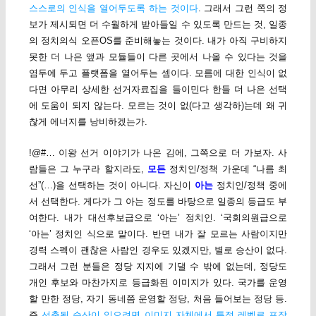
스스로의 인식을 열어두도록 하는 것이다
. 그래서 그런 쪽의 정
보가 제시되면 더 수월하게 받아들일 수 있도록 만드는 것, 일종
의 정치의식 오픈OS를 준비해놓는 것이다. 내가 아직 구비하지
못한 더 나은 앺과 모듈들이 다른 곳에서 나올 수 있다는 것을
염두에 두고 플랫폼을 열어두는 셈이다. 모름에 대한 인식이 없
다면 아무리 상세한 선거자료집을 들이민다 한들 더 나은 선택
에 도움이 되지 않는다. 모르는 것이 없(다고 생각하)는데 왜 귀
찮게 에너지를 낭비하겠는가.
!@#… 이왕 선거 이야기가 나온 김에, 그쪽으로 더 가보자. 사
람들은 그 누구라 할지라도,
모든
정치인/정책 가운데 “나름 최
선”(…)을 선택하는 것이 아니다. 자신이
아는
정치인/정책 중에
서 선택한다. 게다가 그 아는 정도를 바탕으로 일종의 등급도 부
여한다. 내가 대선후보급으로 ‘아는’ 정치인. ‘국회의원급으로
‘아는’ 정치인 식으로 말이다. 반면 내가 잘 모르는 사람이지만
경력 스펙이 괜찮은 사람인 경우도 있겠지만, 별로 승산이 없다.
그래서 그런 분들은 정당 지지에 기댈 수 밖에 없는데, 정당도
개인 후보와 마찬가지로 등급화된 이미지가 있다. 국가를 운영
할 만한 정당, 자기 동네쯤 운영할 정당, 처음 들어보는 정당 등.
즉
선출될 승산이 있으려면 이미지 자체에서 특정 레벨로 포장