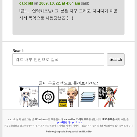
capcold
on
2009. 10. 22. at 4:04 am
said:
!@#… 언럭키즈님/ 그 분은 자꾸 그러고 다니다가 미움
사서 독약으로 사형당했죠.(…)
Search
Search
굳이 구글검색으로 돌려보시려면:
capcold님의 블로그님 은
Wordpress
로 구동됩니다.
capcold식 카피레프트
를 챙깁니다.
RSS구독은 여기
. 메일은
capcold골뱅이capcold.net
.
[주] 캡콜닷넷은 광고스팸만 아니면 의도적으로 덧글과 트랙백을 막거나 삭제하지 않습니다 - 없어졌다면 자동필터링 임시함에 있을겁니
다.
Follow @capcold.bsky.social on BlueSky