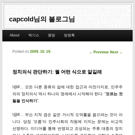
capcold님의 블로그님
Main menu
About
엑기스
몽땅
방명록
Skip to primary content
Skip to secondary content
Posted on
2009. 10. 19.
Post navigation
←
Previous
Next
→
정치의식 판단하기: 뭘 어떤 식으로 알길래
!@#… 모든 다른 종류의 앎에 대한 접근과 마찬가지로, 민주주
의의 정치의식 역시 하나의 명제에서 시작해야 한다: “
모르는 것
들을 인식하기
“.
!@#… 무슨 지적 겸손 같은 거시적 도덕률을 읊으려는 것이 아
니다. 당장 ‘모름’이 민주사회의 작동에 미치는 문제는 비교적
선명하다. 미디어를 통해 반영되고 조성되는 주류 대중의 정치