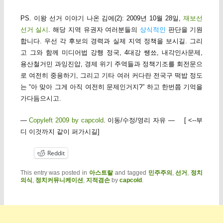
PS. 이왕 선거 이야기 나온 김에(2): 2009년 10월 28일,
재보선
선거 실시
. 해당 지역 유권자 여러분들의
상식적인
판단을 기원
합니다. 우선 각 후보의 경력과 실제 지역 정책을 보시길. 그리
고 그와 함께 미디어법 강행 정국, 4대강 쌩쑈, 내각인사문제,
용산철거민 과잉진압, 경제 위기 주역들과 정책기조를 회전문으
로 여전히 중용하기, 그리고 기타 여러 커다란 전국구 떡밥 정도
는 “아 맞아 그게 아직 여전히 문제인거지?” 하고 한번쯤 기억을
가다듬으시고.
—
Copyleft 2009 by capcold
. 이동/수정/영리 자유 — [ <--부
디 이것까지 같이 퍼가시길]
Reddit
This entry was posted in
아스트랄
and tagged
민주주의
,
선거
,
정치
의식
,
정치커뮤니케이션
,
지적겸손
by
capcold
.