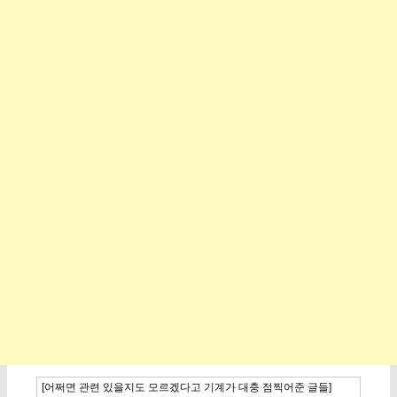
[어쩌면 관련 있을지도 모르겠다고 기계가 대충 점찍어준 글들]