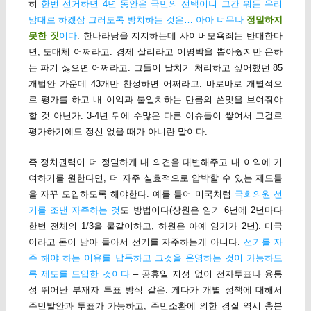
히
한번 선거하면 4년 동안은 국민의 선택이니 그간 뭐든 우리
맘대로 하겠삼 그러도록 방치하는 것은… 아아 너무나
정밀하지
못한 짓
이다
. 한나라당을 지지하는데 사이버모욕죄는 반대한다
면, 도대체 어쩌라고. 경제 살리라고 이명박을 뽑아줬지만 운하
는 파기 싫으면 어쩌라고. 그들이 날치기 처리하고 싶어했던 85
개법안 가운데 43개만 찬성하면 어쩌라고. 바로바로 개별적으
로 평가를 하고 내 이익과 불일치하는 만큼의 쓴맛을 보여줘야
할 것 아닌가. 3-4년 뒤에 수많은 다른 이슈들이 쌓여서 그걸로
평가하기에도 정신 없을 때가 아니란 말이다.
즉 정치권력이 더 정밀하게 내 의견을 대변해주고 내 이익에 기
여하기를 원한다면, 더 자주 실효적으로 압박할 수 있는 제도들
을 자꾸 도입하도록 해야한다. 예를 들어 미국처럼
국회의원 선
거를 조낸 자주하는 것
도 방법이다(상원은 임기 6년에 2년마다
한번 전체의 1/3을 물갈이하고, 하원은 아예 임기가 2년). 미국
이라고 돈이 남아 돌아서 선거를 자주하는게 아니다.
선거를 자
주 해야 하는 이유를 납득하고 그것을 운영하는 것이 가능하도
록 제도를 도입한 것이다
– 공휴일 지정 없이 전자투표나 융통
성 뛰어난 부재자 투표 방식 같은. 게다가 개별 정책에 대해서
주민발안과 투표가 가능하고, 주민소환에 의한 경질 역시 충분