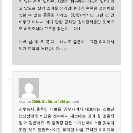
지 않는 손’이 있다면, 사회적 행동에는 이것이 있다! 라
고 앞으로 살짝 밀어줄 생각입니다)의 혁혁한 설명력을
엿볼 수 있는 훌륭한 사례죠. (핫핫) 하지만 그런 건 안
배우고 어디서 이미 망한 공화당 경제정책들만 뒷북으
로 베껴오려다 고초를 겪는지… OTL
LieBe님/ 뭐 두 곳 다 보내셔도 좋은데… 그런 의미에서
제가 트랙백 쏘겠습니다. :-)
모과
on
2009. 01. 06. at 1:39 am
said:
전투능력 출중한 바보를 공부시켜서 내보내는 것보단
캡선생에게 비급을 전수해서 내보내는 것이 훨 효율적
일 거 같은데요. 뭐 홍막장 같은 느끼한 페이스를 갖추지
못한 것도 불안요소이긴 하지만 나름 큐티한 이미지라