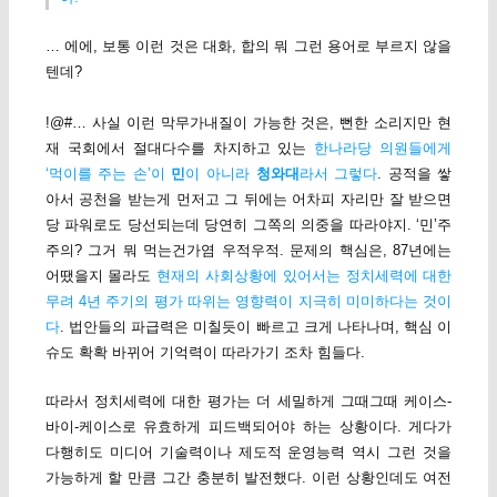
… 에에, 보통 이런 것은 대화, 합의 뭐 그런 용어로 부르지 않을
텐데?
!@#… 사실 이런 막무가내질이 가능한 것은, 뻔한 소리지만 현
재 국회에서 절대다수를 차지하고 있는
한나라당 의원들에게
‘먹이를 주는 손’이
민
이 아니라
청와대
라서 그렇다
. 공적을 쌓
아서 공천을 받는게 먼저고 그 뒤에는 어차피 자리만 잘 받으면
당 파워로도 당선되는데 당연히 그쪽의 의중을 따라야지. ‘민’주
주의? 그거 뭐 먹는건가염 우적우적. 문제의 핵심은, 87년에는
어땠을지 몰라도
현재의 사회상황에 있어서는 정치세력에 대한
무려 4년 주기의 평가 따위는 영향력이 지극히 미미하다는 것이
다
. 법안들의 파급력은 미칠듯이 빠르고 크게 나타나며, 핵심 이
슈도 확확 바뀌어 기억력이 따라가기 조차 힘들다.
따라서 정치세력에 대한 평가는 더 세밀하게 그때그때 케이스-
바이-케이스로 유효하게 피드백되어야 하는 상황이다. 게다가
다행히도 미디어 기술력이나 제도적 운영능력 역시 그런 것을
가능하게 할 만큼 그간 충분히 발전했다. 이런 상황인데도 여전