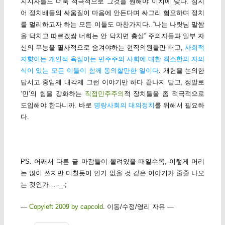
지지자들도 더욱 적극적으로 그것을 원해야 이치에 맞다. 심지
어 정치배들의 싸움질이 마음에 안든다며 싸그리 혐오하며 정치
를 멀리하고자 하는 모든 이들도 마찬가지다. “나는 나랏님 말쌈
을 닥치고 따르겠쌈 너희는 안 닥치면 총살” 주의자들과 일부 자
신의 무능을 필사적으로 숨겨야하는 현직의원들만 빼고,
사회적
지향이든 개인적 욕심이든 민주주의 사회에 대한 최소한의 자의
식이 있는 모든 이들이 함께 동의할만한 일이다
. 개헌을 논의한
답시고 중임제 내각제 그런 이야기만 하다 끝나지 말고, 정말로
‘민’의 힘을 강화하는
직접민주주의
적 장치들을 좀 적극적으로
도입해야 한다니까. 바로
명랑사회의 대의정치
를 위해서 필요하
다.
PS. 어째서 다른 글 마감들이 몰려있을 때일수록, 이렇게 머리
는 많이 쓰지만 미칠듯이 인기 없을 것 같은 이야기가 줄줄 나오
는 것인가… -_-;
—
Copyleft 2009 by capcold
. 이동/수정/영리 자유 —