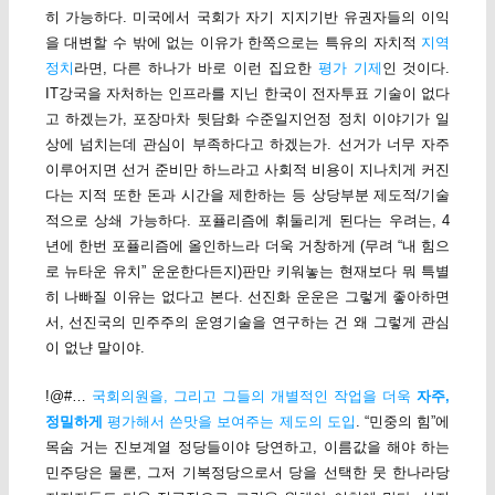
히 가능하다. 미국에서 국회가 자기 지지기반 유권자들의 이익
을 대변할 수 밖에 없는 이유가 한쪽으로는 특유의 자치적
지역
정치
라면, 다른 하나가 바로 이런 집요한
평가 기제
인 것이다.
IT강국을 자처하는 인프라를 지닌 한국이 전자투표 기술이 없다
고 하겠는가, 포장마차 뒷담화 수준일지언정 정치 이야기가 일
상에 넘치는데 관심이 부족하다고 하겠는가. 선거가 너무 자주
이루어지면 선거 준비만 하느라고 사회적 비용이 지나치게 커진
다는 지적 또한 돈과 시간을 제한하는 등 상당부분 제도적/기술
적으로 상쇄 가능하다. 포퓰리즘에 휘둘리게 된다는 우려는, 4
년에 한번 포퓰리즘에 올인하느라 더욱 거창하게 (무려 “내 힘으
로 뉴타운 유치” 운운한다든지)판만 키워놓는 현재보다 뭐 특별
히 나빠질 이유는 없다고 본다. 선진화 운운은 그렇게 좋아하면
서, 선진국의 민주주의 운영기술을 연구하는 건 왜 그렇게 관심
이 없냔 말이야.
!@#…
국회의원을, 그리고 그들의 개별적인 작업을 더욱
자주,
정밀하게
평가해서 쓴맛을 보여주는 제도의 도입
. “민중의 힘”에
목숨 거는 진보계열 정당들이야 당연하고, 이름값을 해야 하는
민주당은 물론, 그저 기복정당으로서 당을 선택한 뭇 한나라당