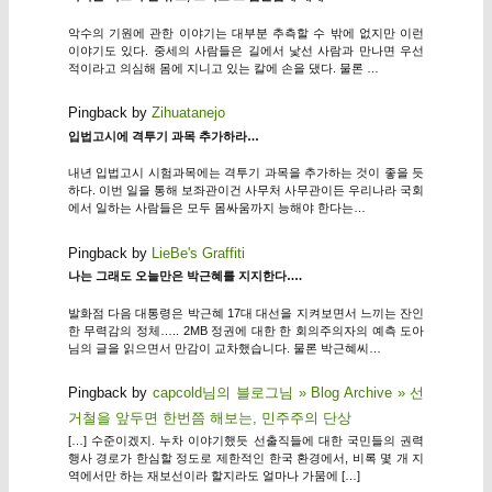
악수의 기원에 관한 이야기는 대부분 추측할 수 밖에 없지만 이런
이야기도 있다. 중세의 사람들은 길에서 낯선 사람과 만나면 우선
적이라고 의심해 몸에 지니고 있는 칼에 손을 댔다. 물론 …
Pingback by
Zihuatanejo
입법고시에 격투기 과목 추가하라…
내년 입법고시 시험과목에는 격투기 과목을 추가하는 것이 좋을 듯
하다. 이번 일을 통해 보좌관이건 사무처 사무관이든 우리나라 국회
에서 일하는 사람들은 모두 몸싸움까지 능해야 한다는…
Pingback by
LieBe's Graffiti
나는 그래도 오늘만은 박근혜를 지지한다….
발화점 다음 대통령은 박근혜 17대 대선을 지켜보면서 느끼는 잔인
한 무력감의 정체….. 2MB 정권에 대한 한 회의주의자의 예측 도아
님의 글을 읽으면서 만감이 교차했습니다. 물론 박근혜씨…
Pingback by
capcold님의 블로그님 » Blog Archive » 선
거철을 앞두면 한번쯤 해보는, 민주주의 단상
[…] 수준이겠지. 누차 이야기했듯 선출직들에 대한 국민들의 권력
행사 경로가 한심할 정도로 제한적인 한국 환경에서, 비록 몇 개 지
역에서만 하는 재보선이라 할지라도 얼마나 가뭄에 […]