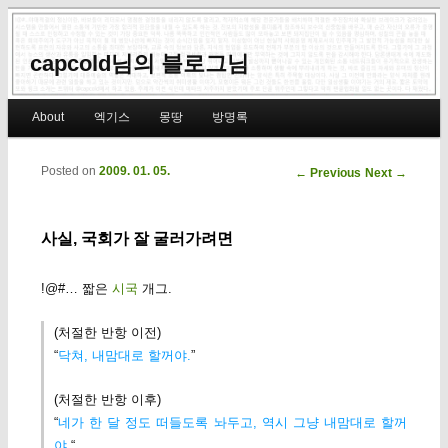
capcold님의 블로그님
Main menu
About
엑기스
몽땅
방명록
Skip to primary content
Skip to secondary content
Posted on
2009. 01. 05.
Post navigation
←
Previous
Next
→
사실, 국회가 잘 굴러가려면
!@#… 짧은
시국
개그.
(처절한 반항 이전)
“
닥쳐, 내맘대로 할꺼야.
”
(처절한 반항 이후)
“
네가 한 달 정도 떠들도록 놔두고, 역시 그냥 내맘대로 할꺼
야.
“