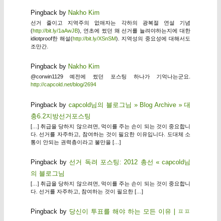
Pingback by
Nakho Kim
선거 줄이고 지역주의 없애자는 각하의 광복절 연설 기념
(
http://bit.ly/1aAwJB
), 연초에 썼던 왜 선거를 늘려야하는지에 대한
idiotproof한 해설(
http://bit.ly/XSnSM
). 지역성의 중요성에 대해서도
조만간.
Pingback by
Nakho Kim
@corwin1129 예전에 썼던 포스팅 하나가 기억나는군요.
http://capcold.net/blog/2694
Pingback by
capcold님의 블로그님 » Blog Archive » 대
충6.2지방선거포스팅
[…] 취급을 당하지 않으려면, 먹이를 주는 손이 되는 것이 중요합니
다. 선거를 자주하고, 참여하는 것이 필요한 이유입니다. 도대체 소
통이 안되는 권력층이라고 불만을 […]
Pingback by
선거 독려 포스팅: 2012 총선 « capcold님
의 블로그님
[…] 취급을 당하지 않으려면, 먹이를 주는 손이 되는 것이 중요합니
다. 선거를 자주하고, 참여하는 것이 필요한 […]
Pingback by
당신이 투표를 해야 하는 모든 이유 | ㅍㅍ