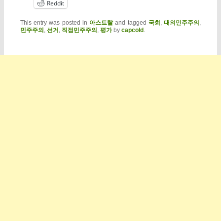
Reddit
This entry was posted in
아스트랄
and tagged
국회
,
대의민주주의
,
민주주의
,
선거
,
직접민주주의
,
평가
by
capcold
.