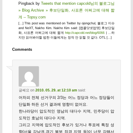
Pingback by
Tweets that mention capcold님의 블로그님
» Blog Archive » 후보단일화, 사표론 어쩌고에 대해 짧
게 -- Topsy.com
[…] This post was mentioned on Twitter by ojongchul, 블로그 이슈
and NeXT, Nakho Kim. Nakho Kim said: [캡콜닷넷업뎃] 후보단일
화, 사표론 어쩌고에 대해 짧게
http://capcold.net/blog/6066
| …하
지만 읽어봐야할 법한 이들에게는 정작 안 읽힐 것 같다. OTL […]
Comments
글쎄요
on
2010. 05. 29. at 12:10 am
said:
어차피 전체 선거구의 2/3는 어느 정당과 어느 정당들이
단일화 하든 선거 결과에 영향이 없어요.
한나라당이 압도적인 영남의 대다수 지역, 민주당이 압
도적인 호남의 대다수 지역.
그리고 지역에 압도적인 후보가 있거나 투표에 특정 성
향(서울 강남권,경기 북부 접경 지역 등)이 너무 강해서