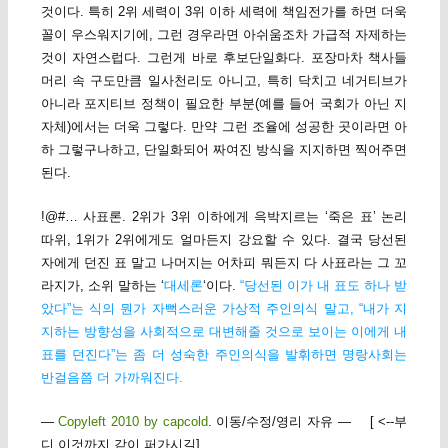
것이다. 특히 2위 세력이 3위 이하 세력에 책임전가를 하면 더욱
꼴이 우스워지기에, 그런 경우라면 아쉬움조차 가급적 자제하는
것이 자연스럽다. 그런게 바로 후보단일화다. 포장마차 책사들
머리 속 구도만큼 일사천리도 아니고, 특히 닥치고 네거티브가
아니라 포지티브 정책이 필요한 부분(예를 들어 국회가 아닌 지
자체)에서는 더욱 그렇다. 만약 그런 조율에 성공한 곳이라면 아
하 그렇구나하고, 단일화되어 짜여진 방식을 지지하면 찍어주면
된다.
!@#… 사표론. 2위가 3위 이하에게 윽박지르는 ‘죽은 표’ 논리
따위, 1위가 2위에게도 얼마든지 강요할 수 있다. 결국 당선된
자에게 던진 표 말고 나머지는 어차피 뭐든지 다 사표라는 그 꼬
라지가, 소위 말하는 ‘
대세론
‘이다.
“당선된 이가 내 표도 하나 받
았다”는 식의 뭔가 자뻑스러운 가상적 주인의식 말고, “내가 지
지하는 방향성을 사회적으로 대변해줄 것으로 보이는 이에게 내
표를 던진다”는 좀 더 성숙한 주인의식을 발휘하면 명랑사회는
반걸음쯤 더 가까워진다.
—
Copyleft 2010 by capcold
. 이동/수정/영리 자유 — [ <--부
디 이것까지 같이 퍼가시길]