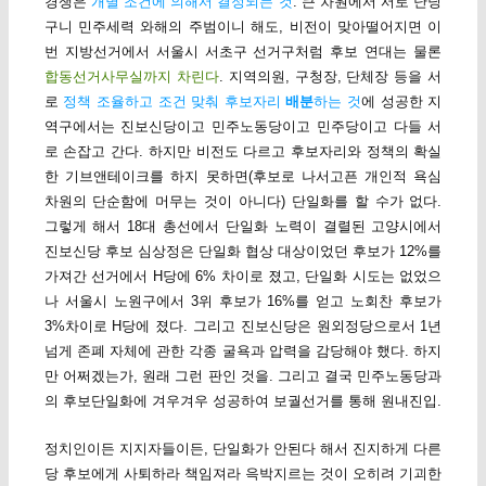
경쟁은
개별 조건에 의해서 결정되는 것
. 큰 차원에서 서로 난닝
구니 민주세력 와해의 주범이니 해도, 비전이 맞아떨어지면 이
번 지방선거에서 서울시 서초구 선거구처럼 후보 연대는 물론
합동선거사무실까지 차린다
. 지역의원, 구청장, 단체장 등을 서
로
정책 조율하고 조건 맞춰 후보자리
배분
하는 것
에 성공한 지
역구에서는 진보신당이고 민주노동당이고 민주당이고 다들 서
로 손잡고 간다. 하지만 비전도 다르고 후보자리와 정책의 확실
한 기브앤테이크를 하지 못하면(후보로 나서고픈 개인적 욕심
차원의 단순함에 머무는 것이 아니다) 단일화를 할 수가 없다.
그렇게 해서 18대 총선에서 단일화 노력이 결렬된 고양시에서
진보신당 후보 심상정은 단일화 협상 대상이었던 후보가 12%를
가져간 선거에서 H당에 6% 차이로 졌고, 단일화 시도는 없었으
나 서울시 노원구에서 3위 후보가 16%를 얻고 노회찬 후보가
3%차이로 H당에 졌다. 그리고 진보신당은 원외정당으로서 1년
넘게 존폐 자체에 관한 각종 굴욕과 압력을 감당해야 했다. 하지
만 어쩌겠는가, 원래 그런 판인 것을. 그리고 결국 민주노동당과
의 후보단일화에 겨우겨우 성공하여 보궐선거를 통해 원내진입.
정치인이든 지지자들이든, 단일화가 안된다 해서 진지하게 다른
당 후보에게 사퇴하라 책임져라 윽박지르는 것이 오히려 기괴한