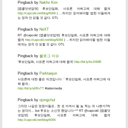
Pingback by
Nakho Kim
[캡콜닷넷업뎃] 후보단일화, 사표론 어쩌고에 대해 짧게
http://capcold.net/blog/6066
| …하지만 읽어봐야할 법한 이들에게
는 정작 안 읽힐 것 같다. OTL
Pingback by
NeXT
RT @capcold: [캡콜닷넷업뎃] 후보단일화, 사표론 어쩌고에 대해
짧게
http://capcold.net/blog/6066
| …하지만 읽어봐야할 법한 이들
에게는 정작 안 읽힐 것 같다. OTL
Pingback by
블로그 이슈
'후보단일화, 사표론 어쩌고에 대해 짧게'
http://bit.ly/bs1NMB
Pingback by
Parktaejun
사표론에 대한 좋은 의견입니다「후보단일화, 사표론 어쩌고에 대
해 짧게」
http://bit.ly/a5RxTT
#tattermedia
Pingback by
ojongchul
그치만 나같은 멍청이들은.. 한 표 아껴서 될 놈 찍는 게 나쁜가?하
는 생각이… but 투표는 소신껏 했답니다~^^ RT @capcold: [캡콜닷
넷업뎃] 후보단일화, 사표론 어쩌고에 대해 짧게
http://capcold.net/blog/6066