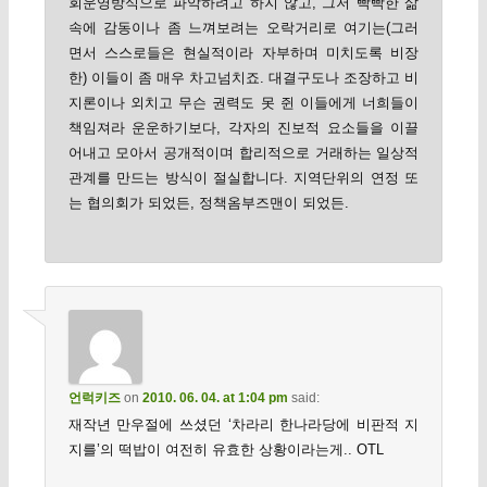
회운영방식으로 파악하려고 하지 않고, 그저 빡빡한 삶
속에 감동이나 좀 느껴보려는 오락거리로 여기는(그러
면서 스스로들은 현실적이라 자부하며 미치도록 비장
한) 이들이 좀 매우 차고넘치죠. 대결구도나 조장하고 비
지론이나 외치고 무슨 권력도 못 쥔 이들에게 너희들이
책임져라 운운하기보다, 각자의 진보적 요소들을 이끌
어내고 모아서 공개적이며 합리적으로 거래하는 일상적
관계를 만드는 방식이 절실합니다. 지역단위의 연정 또
는 협의회가 되었든, 정책옴부즈맨이 되었든.
언럭키즈
on
2010. 06. 04. at 1:04 pm
said:
재작년 만우절에 쓰셨던 ‘차라리 한나라당에 비판적 지
지를’의 떡밥이 여전히 유효한 상황이라는게.. OTL