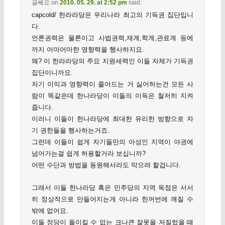
글쎄요
on
2010. 05. 29. at 2:52 pm
said:
capcold/ 한라라당은 우리나라 최고의 기득권 집단입니
다.
언론권력은 물론이고 사법권력,재계,학계,관료계 등에
까지 어마어마한 영향력을 행사하지요.
왜? 이 한라라당의 주요 지원세력인 이들 자체가 기득권
집단이니까요.
자기 이익과 영향력이 줄어드는 거 싫어하는건 모든 사
람이 똑같은데 한나라당이 이들의 이득은 철저히 지켜
줍니다.
이러니 이들이 한나라당에 최대한 유리한 방향으로 자
기 권한들을 행사하는거죠.
그런데 이들이 쉽게 자기들만의 아성인 지역이 야권에
넘어가는걸 쉽게 허용할거라 보십니까?
어떤 수단과 방법을 동원해서라도 막으려 할겁니다.
그래서 이들 한나라당 혹은 민주당의 지역 독점은 서서
히 정상적으로 만들어지는게 아니라 한꺼번에 깨질 수
밖에 없어요.
이들 정당이 돌이킬 수 없는 크나큰 잘못을 저질렀을 때