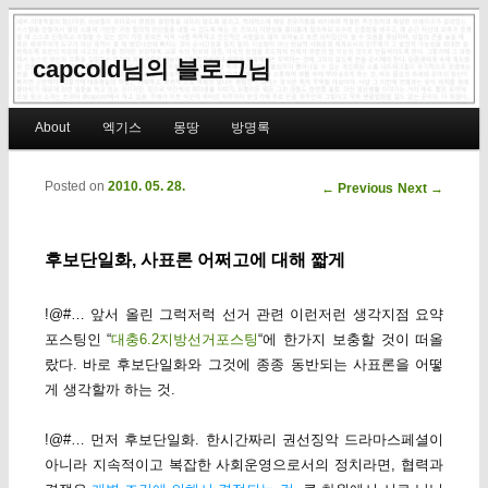
capcold님의 블로그님
Main menu
About
엑기스
몽땅
방명록
Skip to primary content
Skip to secondary content
Posted on
2010. 05. 28.
Post navigation
←
Previous
Next
→
후보단일화, 사표론 어쩌고에 대해 짧게
!@#… 앞서 올린 그럭저럭 선거 관련 이런저런 생각지점 요약
포스팅인 “
대충6.2지방선거포스팅
“에 한가지 보충할 것이 떠올
랐다. 바로 후보단일화와 그것에 종종 동반되는 사표론을 어떻
게 생각할까 하는 것.
!@#… 먼저 후보단일화. 한시간짜리 권선징악 드라마스페셜이
아니라 지속적이고 복잡한 사회운영으로서의 정치라면, 협력과