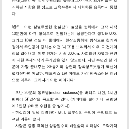
단지(그러니까, 강제수용소)로 몰아내고자 한다. 외계인들은 조
직화된 저항을 할 정도로 교육수준이나 사회화를 습득하지 못했
다.
!@#… 이런 살벌무쌍한 현실감의 설정을 영화에서 고작 시작
10분만에 다큐 형식으로 전달하는데 성공한다고 생각해보자.
그리고 10분 정도 더 할애해서 현장실황취재 방식으로 철거과
정에서 주인공이 당하는 어떤 ‘사고’를 보여줘서 이후 극 전개의
장을 열어내고, 이후 전개는 시속 300km. 사회화된 차별과 편견
에 대한 주제의식의 무게감을 잃지 않으면서, 지난 수년간 본 가
운데 가장 끝내주는 SF총기의 향연과 장착형로봇병기 액션이
펼쳐진다면 어떨까. 매트릭스 1편 이래로 가장 만족스러운 엔딩
으로 마무리. 그러니까 이런 이야기다:
– 초반 20분의 동요병(motion sickness)를 버티고 나면, 1시반
반짜리 SF걸작을 목도할 수 있다. (키미테를 붙이거나, 관람전
에 1인칭 슈터로 수련을 좀 쌓거나)
– 현실감이 워낙 강력하다 보니, 플롯상의 구멍이 구멍으로 느
껴질 겨를이 없다.
– 사람은 종종 극악한 상황일수록 비열함과 이타성이 오락가락