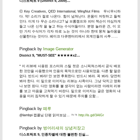
디스트릭트 9 (District 9, 2009)…
ⓒ Key Creatives, QED International, WingNut Films 무시무시하
다. 억! 소리가 절로 나온다. 힘이 넘쳐난다. 온몸이 저릿하고 들썩
인다. 이게 다 무슨 소리냐고? 닐 브롬캠프와 피터 잭슨이 야심차게
들고 나온 신작 을 놓고 하는 수식어들이다. 분명 놀라운 건, 이 오
만 가지 수식어가 각자 따로 노는 것이 아니라 한데 뭉쳐 놀라움을
선물한다는 것이다. 페이크 다큐멘터리에서 외계인들의 사투……
Pingback by
Image Generator
District 9, "MUST-SEE" ★★★★★x2…
* 이 리뷰에 사용된 포스터와 스틸 컷은 소니픽쳐스에서 공식 배포
한 것만을 사용했으며 인용의 목적으로만 사용되었음. 다른 할 말은
없다. 반드시 봐라! 안 보면 후회한다. 반드시 봐라. 꼭 봐라. 당연히
봐야 한다. 이 밑으로 이어지는 리뷰는 사족이다. 그냥 닥치고 영화
나 보면 된다. 다만 영화를 볼 생각이 없는 사람이라면 아래의 리뷰
를 보고 마음을 고쳐먹기 바란다. 밑으로 이어지는 글은 영화의 내
용을 미리 짐작하게 할 수 있기 때문에 주의를 요함…
Pingback by
떼루
@lambpi 캡콜님 단평 읽어보삼… ㅋㅋ
http://is.gd/3AIGr
Pingback by
벙어리새의 상념저장고
디스트릭트 9, 인종차별에 대한 불편한 진실…