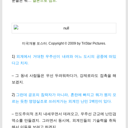
분들은 뭐…
결론으로 점프
.
미국개봉 포스터. Copyright © 2009 by TriStar Pictures.
1)
외계에서 거대한 우주선이 내려와 어느 도시의 공중에 떠있
다고 치자.
– 그 동네 사람들은 우선 두려워하다가, 강제로라도 접촉을 해
보겠지.
2)
그런데 공포의 침략자가 아니라, 혼란에 빠지고 뭐가 뭔지 모
르는 듯한 영양실조로 쓰러져가는 외계인 난민 1백만이 있다.
– 인도주의적 조치 내세우면서 데려오고, 우주선 근교에 난민검
역소를 만들겠지. 그러면서 동시에, 외계인들의 기술력을 취득
해서 이득을 보려고 하겠지.