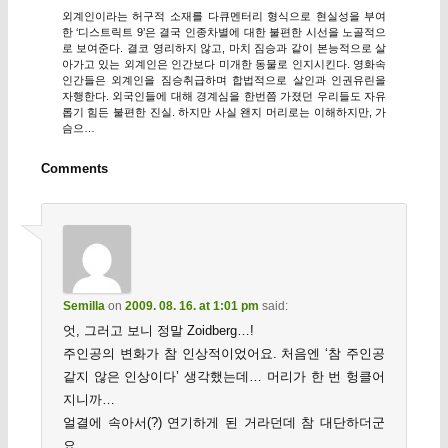
외계인이라는 허구적 소재를 다큐멘터리 형식으로 현실성을 부여
한 ‘디스트릭트 9’은 결국 인종차별에 대한 불편한 시선을 노골적으
로 보여준다. 결코 영리하지 않고, 마치 짐승과 같이 본능적으로 살
아가고 있는 외계인은 인간보다 미개한 동물로 인지시킨다. 영화속
인간들은 외계인을 짐승취급하며 합법적으로 살인과 인권유린을
자행한다. 외국인들에 대해 경계심을 한번쯤 가졌던 우리들도 자유
롭기 힘든 불편한 진실. 하지만 사실 왠지 머리로는 이해하지만, 가
슴으…
Comments
Semilla
on
2009. 08. 16. at 1:01 pm
said:
엇, 그러고 보니 정말 Zoidberg…!
주인공의 변화가 참 인상적이었어요. 처음엔 ‘참 주인공
같지 않은 인상이다’ 생각했는데… 머리가 한 번 헝클어
지니까…
얼결에 속아서(?) 연기하게 된 거라던데 참 대단하더군
요.