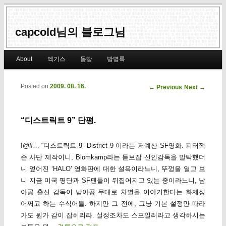
capcold님의 블로그님
Main menu
About
엑기스
몽땅
방명록
Skip to primary content
Skip to secondary content
Posted on
2009. 08. 16.
Post navigation
←
Previous
Next
→
“디스트릭트 9” 단평.
!@#… “디스트릭트 9” District 9 이라는 저예산 SF영화. 피터잭
슨 사단 제작이니, Blomkamp라는 듣보잡 신인감독을 발탁했더
니 엎어진 ‘HALO’ 영화판에 대한 설욕이라느니, 뚜껑을 열고 보
니 지금 미국 평단과 SF팬들이 뒤집어지고 있는 중이라느니, 남
아공 출신 감독이 남아공 무대로 차별을 이야기한다는 화제성
어쩌고 하는 수식어들. 하지만 그 전에, 그냥 기본 설정만 따라
가도 뭔가 감이 잡히리라. 설정조차도 스포일러라고 생각하시는