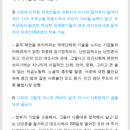
3)
그런데 도착한 외계인들은 과학자가 아니라 일자무식 일개미
과다. 다시 우주선을 작동시켜서 어딘가 가버릴 능력이 없다. 우
주선에서 발견한 막강한 외계병기들의 경우 바이오테크로 움직
여서 외계인DNA로만 작동 가능.
– 결국 체면을 유지하려는 국제단체와 기술을 노리는 기업들의
이해관계가 얽힌 와중에 장기정착모드. 난민검역소는 난민촌이
되고, 인근의 인간 대도시와 관계. 그렇다고 인간사회에 완전히
섞이기에는 지나치게 이질적인 신체, 언어, 문화, 그리고 큰 쓸
모 없는 저급노동력. 노골적 종차별 발생. 서로에 대한 불안감
속에 종간 범죄 같은 사회불안 요소 증가. 인간 갱단 주도의 각
종 불법시장 성행.
4)
그런데 그렇게 어느덧 20년이 넘게 지나서 사회문제가 곪을
대로 곪는다.
– 정부가 기업을 고용해서, 그들이 나름대로 정착해서 살고 있
는 난민촌을 철거하고 대도시에서 200킬로 떨어진 곳의 새 주거