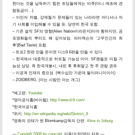
한다는 것을 납득하기 힘든 초딩들에게는 비추(아니 애초에 관
람등급이…).
– 이민자 차별, 강제철거 문제들이 있는 나라라면 어디서나 자
기 사회를 이입해볼 수 있을 듯. 당연히 한국 포함.
– 기존 걸작 SF의 영향(Alien Nation이라든지)이야 훤하지만, 공
포영화들의 뿌리도 꽤 깊어보임. 피터잭슨의 ‘고무인간의 최
후'(Bad Taste) 포함.
– 트포2 한편 만들 돈이면 디스9 6편을 만들 수 있다.
– 한국에서 대중적으로 히트칠 가능성 미미. SF팬들은 미칠 가
능성 상당. 즉 한국개봉시, 내린 후 후회말고 첫 주 관람 권유.
– 이공계 인재의 중요성. (백수십만 가운데 둘이라니이이이)
– ZOIDBERG. (아는 사람만 아는 개그)
*예고편:
Youtube
*영어공식홈(바이럴):
http://www.d-9.com/
*한국어공식홈:
*위키:
http://en.wikipedia.org/wiki/District_9
*영화의 모태가 된 Blomkamp감독의 단편:
Alive in Joburg
—
Copyleft 2009 by capcold
. 이동/수정/영리 자유 —