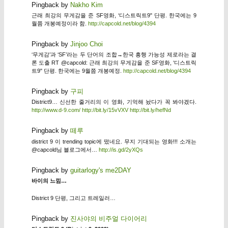
Pingback by
Nakho Kim
근래 최강의 무게감을 준 SF영화, ‘디스트릭트9" 단평. 한국에는 9
월쯤 개봉예정이라 함.
http://capcold.net/blog/4394
Pingback by
Jinjoo Choi
‘무게감’과 ‘SF’라는 두 단어의 조합→한국 흥행 가능성 제로라는 결
론 도출 RT @capcold: 근래 최강의 무게감을 준 SF영화, ‘디스트릭
트9" 단평. 한국에는 9월쯤 개봉예정.
http://capcold.net/blog/4394
Pingback by
구피
District9… 신선한 줄거리의 이 영화, 기억해 놨다가 꼭 봐야겠다.
http://www.d-9.com/
http://bit.ly/15vVXV
http://bit.ly/hefNd
Pingback by
떼루
district 9 이 trending topic에 떴네요. 무지 기대되는 영화!!! 소개는
@capcold님 블로그에서…
http://is.gd/2yXQs
Pingback by
guitarlogy's me2DAY
바이의 느낌…
District 9 단평, 그리고 트레일러…
Pingback by
진사야의 비주얼 다이어리