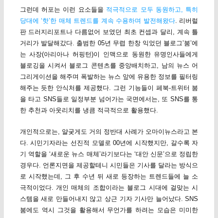
그런데 허포는 이런 요소들을
적극적으로 모두 동원하고, 특히
당대에 ‘핫’한 매체 트렌드를 계속 수용하며 발전해왔다
. 리버럴
판 드러지리포트나 다름없어 보였던 최초 컨셉과 달리, 계속 틀
거리가 발달해갔다. 출범한 05년 무렵 한창 익었던 블로그’붐’에
는 사장(아리아나 허핑턴)이 인맥으로 동원한 유명인사들에게
블로깅을 시켜서 블로그 콘텐츠를 중앙배치하고, 남의 뉴스 어
그리게이션을 해주며 폭발하는 뉴스 앞에 유용한 정보를 필터링
해주는 듯한 안식처를 제공했다. 그런 기능들이 페북-트위터 붐
을 타고 SNS들로 일정부분 넘어가는 국면에서는, 또 SNS를 통
한 추천과 아웃리치를 냉큼 적극적으로 활용했다.
개인적으로는, 얄궂게도 거의 정반대 사례가 오마이뉴스라고 본
다. 시민기자라는 선진적 모델로 00년에 시작했지만, 갈수록 자
기 역할을 ‘새로운 뉴스 매체’라기보다는 ‘대안 신문’으로 정립한
경우다. 언론지면을 제공할테니 시민들은 기사를 달라는 방식으
로 시작했는데, 그 후 수년 뒤 새로 등장하는 트렌드들에 늘 소
극적이었다. 개인 매체의 조합이라는 블로그 시대에 걸맞는 시
스템을 새로 만들어내지 않고 상근 기자 기사만 늘어났다. SNS
붐에도 역시 그것을 활용해서 무언가를 하려는 모습은 미미한