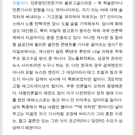
것들이다
. 1)유명인/전문가의 블로그글스러운 – 즉 학술문이나
언론기사의 정형을 다소 벗어나더라도, 자기 아는 바에 대해 솔
직하게 써내리는 – 기고문을 유치하여 히트치는 것? 오마이뉴
스에서 노통 탄핵국면 당시 도올 글을 기억해보자. 당시에 화제
성도 대단했고, 특히 자발적 원고료가 쏟아진 덕에 국제 언론학
계에서 지금까지도 종종 인용되고 있다. 아니면 게시판 등 참여
형 글공간에 올라온 쓸만한 콘텐츠를 기사로 끌어오는 방식? 딴
지일보에서는, 게시판이 달린 90년대 후반의 나날 이래로 주욱
주요 원고수급 방식 중 하나다. 2)노출최적화는, 성공적 온라인
뉴스 사이트라면 누구나 하는 것. 다만 한국의 경우 검색엔진이
아니라 포털 뉴스란 엔진이 그 대상이라서 태그 조절과 링크 유
도가 아니라 검색어 낚시에 더 특화되었지만 말이다. 3)요약보
고형 애그리게이션의 힘이야, 주류 언론들이 오히려 증명해준
다. 대형언론들이 체면도 없이 마구 시전하면서 정작 원래 기사
를 썼던 매체소스로는 링크 하나 안 이어주는 양아치질 말이다.
남의 특종에서 핵심 내용만 뽑아서 “**에 의하면” 한마디만 넣어
주고는 마음껏 자기 기사처럼 포장해 버리기가 그리 흔한 이유
는, 짧고 결론만 있는 그런 식이 은근히(아니 당연히) 수요가 상
당하기 때문이다.