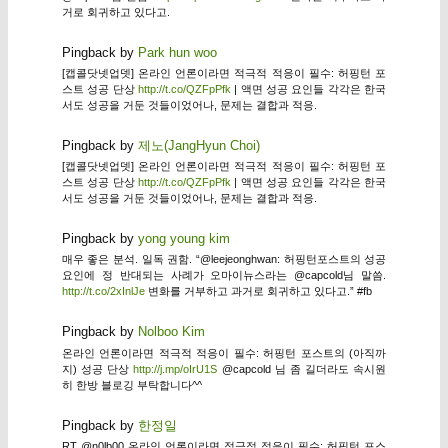
거로 회귀하고 있다고.
Pingback by
Park hun woo
[캡콜닷넷업뎃] 온라인 언론이라면 적극적 적응이 필수: 허핑턴 포
스트 성공 단상
http://t.co/QZFpPfk
| 액면 성공 요인들 각각은 한국
서도 성공을 거둔 것들이었어나, 문제는 결합과 적응.
Pingback by
제노(JangHyun Choi)
[캡콜닷넷업뎃] 온라인 언론이라면 적극적 적응이 필수: 허핑턴 포
스트 성공 단상
http://t.co/QZFpPfk
| 액면 성공 요인들 각각은 한국
서도 성공을 거둔 것들이었어나, 문제는 결합과 적응.
Pingback by
yong young kim
매우 좋은 분석. 일독 권함. “@leejeonghwan: 허핑턴포스트의 성공
요인에 정 반대되는 사례가 오마이뉴스라는 @capcold님 말씀.
http://t.co/2xInlJe
변화를 거부하고 과거로 회귀하고 있다고.” #fb
Pingback by
Nolboo Kim
온라인 언론이라면 적극적 적응이 필수: 허핑턴 포스트의 (아직까
지) 성공 단상
http://j.mp/oIrU1S
@capcold 님 좀 길더라도 속시원
히 한방 블로깅 부탁합니다^^
Pingback by
한정일
RT @n0lb00 온라인 언론이라면 적극적 적응이 필수: 허핑턴 포스