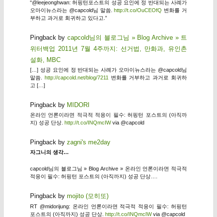
“@leejeonghwan: 허핑턴포스트의 성공 요인에 정 반대되는 사례가
오마이뉴스라는 @capcold님 말씀.
http://t.co/OuCEOfQ
변화를 거
부하고 과거로 회귀하고 있다고.”
Pingback by
capcold님의 블로그님 » Blog Archive » 트
위터백업 2011년 7월 4주까지: 선거법, 만화과, 유인촌
설화, MBC
[…] 성공 요인에 정 반대되는 사례가 오마이뉴스라는 @capcold님
말씀.
http://capcold.net/blog/7211
변화를 거부하고 과거로 회귀하
고 […]
Pingback by
MIDORI
온라인 언론이라면 적극적 적응이 필수: 허핑턴 포스트의 (아직까
지) 성공 단상.
http://t.co/INQmcIW
via @capcold
Pingback by
zagni's me2day
자그니의 생각…
capcold님의 블로그님 » Blog Archive » 온라인 언론이라면 적극적
적응이 필수: 허핑턴 포스트의 (아직까지) 성공 단상….
Pingback by
mojito (모히또)
RT @midorijung: 온라인 언론이라면 적극적 적응이 필수: 허핑턴
포스트의 (아직까지) 성공 단상.
http://t.co/INQmcIW
via @capcold