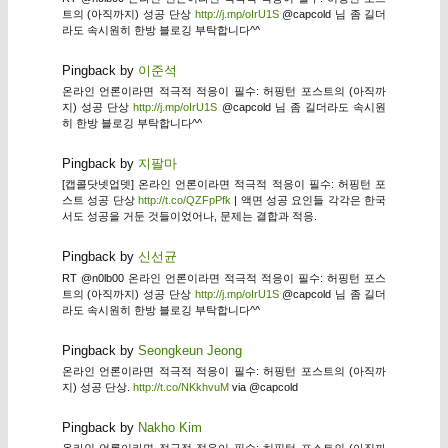
트의 (아직까지) 성공 단상
http://j.mp/oIrU1S
@capcold 님 좀 길더
라도 속시원히 한방 블로깅 부탁합니다^^
Pingback by
이준석
온라인 언론이라면 적극적 적응이 필수: 허핑턴 포스트의 (아직까
지) 성공 단상
http://j.mp/oIrU1S
@capcold 님 좀 길더라도 속시원
히 한방 블로깅 부탁합니다^^
Pingback by
지팔마
[캡콜닷넷업뎃] 온라인 언론이라면 적극적 적응이 필수: 허핑턴 포
스트 성공 단상
http://t.co/QZFpPfk
| 액면 성공 요인들 각각은 한국
서도 성공을 거둔 것들이었어나, 문제는 결합과 적응.
Pingback by
신선균
RT @n0lb00 온라인 언론이라면 적극적 적응이 필수: 허핑턴 포스
트의 (아직까지) 성공 단상
http://j.mp/oIrU1S
@capcold 님 좀 길더
라도 속시원히 한방 블로깅 부탁합니다^^
Pingback by
Seongkeun Jeong
온라인 언론이라면 적극적 적응이 필수: 허핑턴 포스트의 (아직까
지) 성공 단상.
http://t.co/NKkhvuM
via @capcold
Pingback by
Nakho Kim