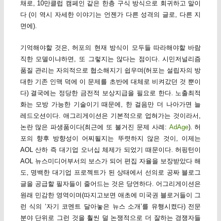
채로, 10만클럽 캠페인 같은 한층 구식 방식으로 회귀하고 말이
다 (이 역시 자세한 이야기는 언젠가 다른 성격의 글로, 다른 지
면에).
기억해야할 것은, 허포의 현재 방식이 모두들 따라해야할 바람
직한 모델이냐하면, 또 그렇지는 않다는 점이다. 시민저널리즘
품질 관리는 자의적으로 협소해지기 쉽우며(허포는 설립자의 방
대한 기존 인맥 덕에 이 문제를 초반에 대체로 비켜갔던 것 뿐이
다) 결국에는 정당한 금전적 보상지급을 필요로 한다. 노출최적
화는 모방 가능한 기술이기 때문에, 한 걸음만 더 나아가면 늘
레드오션이다. 애그리게이션은 기본적으로 업혀가는 것이라서,
논란 많은 파생품이다(최근에 또 불거진 문제 사례:
AdAge
). 허
포의 향후 방향성이 어찌될지는 뚜렷하지 않은 것이, 이제는
AOL 산하 즉 대기업 오너십 체제가 되었기 때문이다. 허핑턴이
AOL 뉴스미디어부서의 보스가 되어 편집 자율을 보장받았다 해
도, 명백한 대기업 프로젝트가 된 상태에서 선의로 공짜 블로그
글을 공급할 필자들이 줄어드는 것은 당연하다. 어그리게이션은
원래 민감한 영역이며(따지고보면 애초에 미국권 블로거들이 그
런 식의 ‘자기 코멘트 달아놓은 뉴스 소개’를 유행시켰다) 전문
분야 단위로 그런 것을 훨씬 덜 논쟁적으로 더 잘하는 경쟁자들