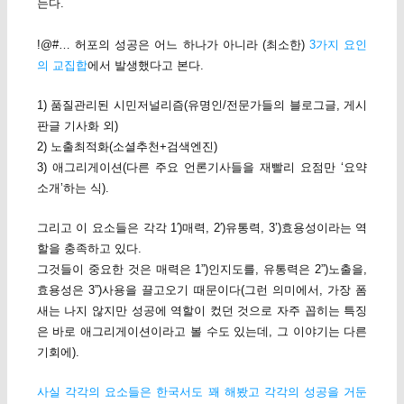
는다.
!@#… 허포의 성공은 어느 하나가 아니라 (최소한)
3가지 요인
의 교집합
에서 발생했다고 본다.
1) 품질관리된 시민저널리즘(유명인/전문가들의 블로그글, 게시
판글 기사화 외)
2) 노출최적화(소셜추천+검색엔진)
3) 애그리게이션(다른 주요 언론기사들을 재빨리 요점만 ‘요약
소개’하는 식).
그리고 이 요소들은 각각 1′)매력, 2′)유통력, 3’)효용성이라는 역
할을 충족하고 있다.
그것들이 중요한 것은 매력은 1”)인지도를, 유통력은 2”)노출을,
효용성은 3”)사용을 끌고오기 때문이다(그런 의미에서, 가장 폼
새는 나지 않지만 성공에 역할이 컸던 것으로 자주 꼽히는 특징
은 바로 애그리게이션이라고 볼 수도 있는데, 그 이야기는 다른
기회에).
사실 각각의 요소들은 한국서도 꽤 해봤고 각각의 성공을 거둔