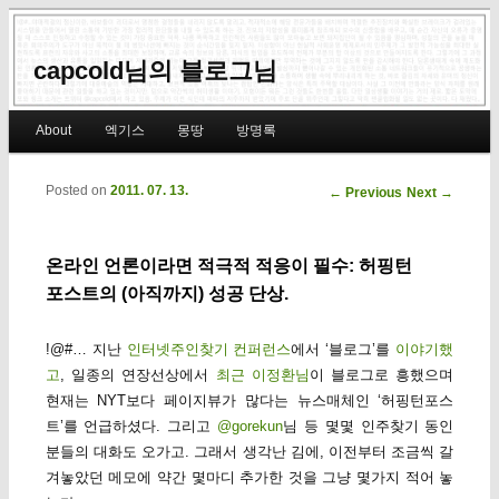
capcold님의 블로그님
Main menu
About
엑기스
몽땅
방명록
Skip to primary content
Skip to secondary content
Posted on
2011. 07. 13.
Post navigation
←
Previous
Next
→
온라인 언론이라면 적극적 적응이 필수: 허핑턴
포스트의 (아직까지) 성공 단상.
!@#… 지난
인터넷주인찾기 컨퍼런스
에서 ‘블로그’를
이야기했
고
, 일종의 연장선상에서
최근 이정환님
이 블로그로 흥했으며
현재는 NYT보다 페이지뷰가 많다는 뉴스매체인 ‘허핑턴포스
트’를 언급하셨다. 그리고
@gorekun
님 등 몇몇 인주찾기 동인
분들의 대화도 오가고. 그래서 생각난 김에, 이전부터 조금씩 갈
겨놓았던 메모에 약간 몇마디 추가한 것을 그냥 몇가지 적어 놓