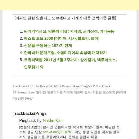
[어쩌면 관련 있을지도 모르겠다고 기계가 대충 점찍어준 글들]
단기기억상실, 담론의 리셋: 저작권, 군가산점, 기타등등
베스트 오브 2008 [미디어, 시사, 블로깅, 표어]
신문을 구원하는 10가지 단계
한국비하 분개드립, 소셜미디어의 속성에 대처하기
트위터백업 2011년 6월 3주까지: 상가철거, 백투더소스,
인주찾기 외
Trackback URL for this post: https://capcold.net/blog/7211/trackback
34 thoughts on “
온라인 언론이라면 적극적 적응이 필수: 허핑턴 포스트의 (아직까
지) 성공 단상.
”
Trackbacks/Pings
Pingback by
Nakho Kim
[캡콜닷넷업뎃] 온라인 언론이라면 적극적 적응이 필수: 허핑턴 포
스트 성공 단상
http://t.co/QZFpPfk
| 액면 성공 요인들 각각은 한국
서도 성공을 거둔 것들이었어나, 문제는 결합과 적응.