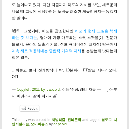
도 늘어나고 있다. 다만 지금까지 허포의 자세를 보면, 새로운게
나올 때 그것에 적응하려는 노력을 최소한 게을리하지는 않겠지
만 말이다.
!@#… 그렇기에, 허포를 참조한다면
허포의 현재 모델을 복제
하는 것 보다는
, 당대에 가장 대두되는 스윗 스팟을(예: 전문가
블로거, 온라인 노출의 기술, 정보 큐레이션의 교차점) 탐구해서
계속 새로 적용해내는 종합적 기획력 자체
를 본받는게 낫다는게
작은 결론.
…써놓고 보니 전개방식이 딱, 10분짜리 PT발표 시나리오다.
OTL
—
Copyleft 2011 by capcold
. 이동/수정/영리 자유 — [ <--부
디 이것까지 같이 퍼가시길]
Reddit
This entry was posted in
저널리즘
,
전뇌문화
and tagged
블로그
,
시
민저널리즘
,
오마이뉴스
by
capcold
.