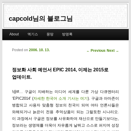
capcold님의 블로그님
Main menu
About
엑기스
몽땅
방명록
Skip to primary content
Skip to secondary content
Posted on
2006. 10. 13.
Post navigation
←
Previous
Next
→
정보화 사회 예언서 EPIC 2014, 이제는 2015로
업데이트.
!@#… 구글이 지배하는 미디어 세계를 다룬 가상 다큐멘터리
‘EPIC2014’ (
자세한 한국어 소개 기사는 여기
). 구글과 아마존이
병합되고 사용자 맞춤형 정보의 천국이 되며 여타 언론사들은
와해되거나 늙은이 전용 추억상품이 되는 그럴듯한 시나리오.
이 과정에서 구글은 정보를 사유화하여 재산으로 만들기보다는,
정보라는 생명체를 더욱더 자유롭게 날뛰고 스스로 퍼지며 성장