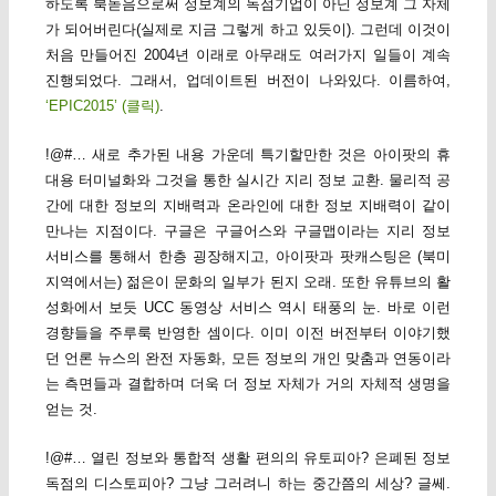
하도록 북돋음으로써 정보계의 독점기업이 아닌 정보계 그 자체
가 되어버린다(실제로 지금 그렇게 하고 있듯이). 그런데 이것이
처음 만들어진 2004년 이래로 아무래도 여러가지 일들이 계속
진행되었다. 그래서, 업데이트된 버전이 나와있다. 이름하여,
‘EPIC2015’ (클릭)
.
!@#… 새로 추가된 내용 가운데 특기할만한 것은 아이팟의 휴
대용 터미널화와 그것을 통한 실시간 지리 정보 교환. 물리적 공
간에 대한 정보의 지배력과 온라인에 대한 정보 지배력이 같이
만나는 지점이다. 구글은 구글어스와 구글맵이라는 지리 정보
서비스를 통해서 한층 굉장해지고, 아이팟과 팟캐스팅은 (북미
지역에서는) 젊은이 문화의 일부가 된지 오래. 또한 유튜브의 활
성화에서 보듯 UCC 동영상 서비스 역시 태풍의 눈. 바로 이런
경향들을 주루룩 반영한 셈이다. 이미 이전 버전부터 이야기했
던 언론 뉴스의 완전 자동화, 모든 정보의 개인 맞춤과 연동이라
는 측면들과 결합하며 더욱 더 정보 자체가 거의 자체적 생명을
얻는 것.
!@#… 열린 정보와 통합적 생활 편의의 유토피아? 은폐된 정보
독점의 디스토피아? 그냥 그러려니 하는 중간쯤의 세상? 글쎄.