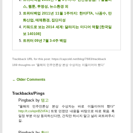
스, 웹툰, 투명성, 뉴스환경 외
트위터백업 2011년 11월 1주까지: 한미FTA, 나꼼수, 만
화산업, 매체환경, 집단지성
키워드로 보는 2014 세계: 달라지는 미디어 역할 [한국일
보 140108]
트위터 09년 7월 3-4주 백업
Trackback URL for this post: https://capcold.net/blog/7683/trackback
169 thoughts on “
올해의 민주언론상 본상 수상자는 이들이어야 했다
”
Comment navigation
← Older Comments
Trackbacks/Pings
Pingback by
탬고
"올해의 민주언론상 본상 수상자는 바로 이들이어야 했다"
http://t.co/epnB2VFA
| 트윗 던졌던 내용들 바탕으로 따로 묶음. 혹
일정 부분 이상 동의하신다면, 간직만 하시지 말고 널리 퍼트려주시
길.
Pingback by
황상