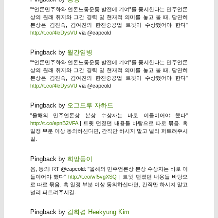
"“언론민주화와 언론노동운동 발전에 기여”를 중시한다는 민주언론
상의 원래 취지와 그간 경력 및 현재적 의미를 놓고 볼 때, 당연히
본상은 김진숙, 김여진의 한진중공업 트윗이 수상했어야 한다"
http://t.co/4lcDysVU
via @capcold
Pingback by
월간염병
"“언론민주화와 언론노동운동 발전에 기여”를 중시한다는 민주언론
상의 원래 취지와 그간 경력 및 현재적 의미를 놓고 볼 때, 당연히
본상은 김진숙, 김여진의 한진중공업 트윗이 수상했어야 한다"
http://t.co/4lcDysVU
via @capcold
Pingback by
오그드루 자하드
"올해의 민주언론상 본상 수상자는 바로 이들이어야 했다"
http://t.co/epnB2VFA
| 트윗 던졌던 내용들 바탕으로 따로 묶음. 혹
일정 부분 이상 동의하신다면, 간직만 하시지 말고 널리 퍼트려주시
길.
Pingback by
희망둥이
음, 동의! RT @capcold: "올해의 민주언론상 본상 수상자는 바로 이
들이어야 했다"
http://t.co/wf5vgXSQ
| 트윗 던졌던 내용들 바탕으
로 따로 묶음. 혹 일정 부분 이상 동의하신다면, 간직만 하시지 말고
널리 퍼트려주시길.
Pingback by
김희경 Heekyung Kim