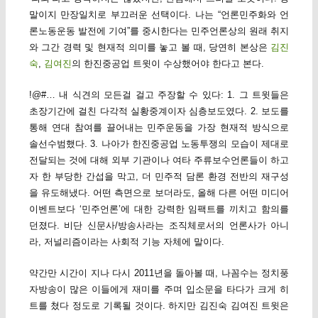
말이지 만장일치로 부끄러운 선택이다. 나는 “언론민주화와 언
론노동운동 발전에 기여”를 중시한다는 민주언론상의 원래 취지
와 그간 경력 및 현재적 의미를 놓고 볼 때, 당연히 본상은
김진
숙
,
김여진
의 한진중공업 트윗이 수상했어야 한다고 본다.
!@#… 내 식견의 모든걸 걸고 주장할 수 있다: 1. 그 트윗들은
초장기간에 걸친 다각적 실황중계이자 심층보도였다. 2. 보도를
통해 연대 참여를 끌어내는 민주운동을 가장 현재적 방식으로
솔선수범했다. 3. 나아가 한진중공업 노동투쟁의 모습이 제대로
전달되는 것에 대해 외부 기관이나 여타 주류보수언론들이 하고
자 한 부당한 간섭을 막고, 더 민주적 담론 환경 전반의 재구성
을 유도해냈다. 어떤 측면으로 보더라도, 올해 다른 어떤 미디어
이벤트보다 ‘민주언론’에 대한 강력한 임팩트를 끼치고 함의를
던졌다. 비단 신문사/방송사라는 조직체로서의 언론사가 아니
라, 저널리즘이라는 사회적 기능 자체에 말이다.
약간만 시간이 지나 다시 2011년을 돌아볼 때, 나꼼수는 정치풍
자방송이 많은 이들에게 재미를 주며 입소문을 타다가 크게 히
트를 쳤다 정도로 기록될 것이다. 하지만 김진숙 김여진 트윗은