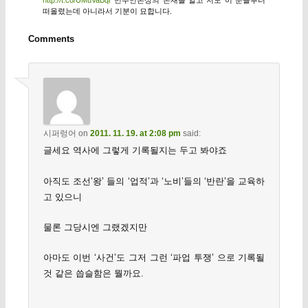
http://t.co/UMuVaBqr
민주언론상의 존재를 알고 저도 이 분들부터
떠올렸는데 아니라서 기분이 묘합니다.
Comments
시퍼렁어
on
2011. 11. 19. at 2:08 pm
said:
글세요 역사에 그렇게 기록될지는 두고 봐야죠
아직도 조선’왕’ 들의 ‘업적’과 ‘노비’들의 ‘반란’을 교육하
고 있으니
물론 그당시엔 그랬겠지만
아마도 이번 ‘사건’도 그저 그런 ‘파업 투쟁’ 으로 기록될
것 같은 씁슬함은 뭘까요.