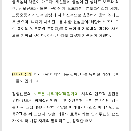
중요성의 차원이 다르다. 개인들이 중심이 된 상태로 보도와 의
견, 정보유포와 토론, 온라인과 오프라인, 영도조선소와 세계,
노동운동과 시민적 감성이 더 혁신적으로 촘촘하게 함께 엮이도
록 했으며, 나아가 사회진보를 위한 현실참여(‘희망버스’조차 그
런 참여의 일부분일 뿐이다)를 이끌어낸 기념비적 미디어 사건
으로 기록될 것이다. 아니, 나라도 그렇게 기록해야 하겠다.
(11.21.추가)
PS. 이왕 이야기나온 김에, 다른 유력한 가상(…)후
보들도 꼽아보자.
경향신문의
‘새로운 사회계약’특집기획
. 사회의 민주적 발전을
위한 선도적 의제설정이라는 ‘민주언론’의 무척 본연적인 임무
를 다시 끄집어냈다. 딱히 외압을 이겨내거나 한건 아니지만, 노
동OTL은 뭐 그랬나. 많은 이들의 호응이라는 인기투표성 요소
가 아니라 내용 자체의 퀄리티로는, 강력한 후보.