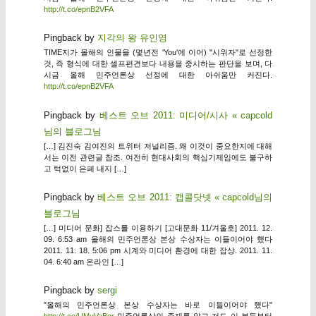
http://t.co/epnB2VFA
Pingback by
지각의 왕 유인영
TIME지가 올해의 인물을 (몇년전 'You'에 이어) "시위자"로 선정한
것, 즉 형식에 대한 셀프편견보다 내용을 중시하는 판단을 보며, 다
시금 올해 민주언론상 선정에 대한 아쉬움만 커진다.
http://t.co/epnB2VFA
Pingback by
베스트 오브 2011: 미디어/시사 « capcold
님의 블로그님
[…] 김진숙 김여진의 트위터 저널리즘. 왜 이것이 중요한지에 대해
서는 이전 관련글 참조. 여전히 현대사회의 핵심기제임에도 불구하
고 턱없이 은폐 내지 […]
Pingback by
베스트 오브 2011: 캡콜닷넷 « capcold님의
블로그님
[…] 미디어 문화] 잡스를 이용하기 [고대문화 11/겨울호] 2011. 12.
09. 6:53 am 올해의 민주언론상 본상 수상자는 이들이어야 했다
2011. 11. 18. 5:06 pm 시계와 미디어 환경에 대한 잡상. 2011. 11.
04. 6:40 am 온라인 […]
Pingback by
sergi
"올해의 민주언론상 본상 수상자는 바로 이들이어야 했다"