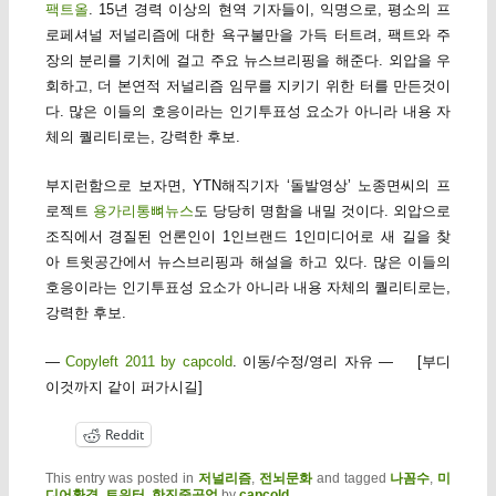
팩트올
. 15년 경력 이상의 현역 기자들이, 익명으로, 평소의 프
로페셔널 저널리즘에 대한 욕구불만을 가득 터트려, 팩트와 주
장의 분리를 기치에 걸고 주요 뉴스브리핑을 해준다. 외압을 우
회하고, 더 본연적 저널리즘 임무를 지키기 위한 터를 만든것이
다. 많은 이들의 호응이라는 인기투표성 요소가 아니라 내용 자
체의 퀄리티로는, 강력한 후보.
부지런함으로 보자면, YTN해직기자 ‘돌발영상’ 노종면씨의 프
로젝트
용가리통뼈뉴스
도 당당히 명함을 내밀 것이다. 외압으로
조직에서 경질된 언론인이 1인브랜드 1인미디어로 새 길을 찾
아 트윗공간에서 뉴스브리핑과 해설을 하고 있다. 많은 이들의
호응이라는 인기투표성 요소가 아니라 내용 자체의 퀄리티로는,
강력한 후보.
—
Copyleft 2011 by capcold
. 이동/수정/영리 자유 — [부디
이것까지 같이 퍼가시길]
Reddit
This entry was posted in
저널리즘
,
전뇌문화
and tagged
나꼼수
,
미
디어환경
,
트위터
,
한진중공업
by
capcold
.