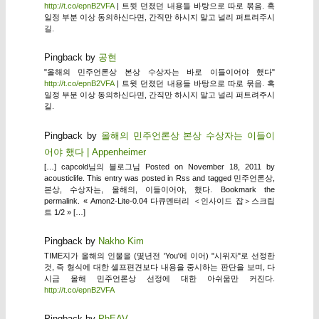
http://t.co/epnB2VFA
| 트윗 던졌던 내용들 바탕으로 따로 묶음. 혹
일정 부분 이상 동의하신다면, 간직만 하시지 말고 널리 퍼트려주시
길.
Pingback by
공현
"올해의 민주언론상 본상 수상자는 바로 이들이어야 했다"
http://t.co/epnB2VFA
| 트윗 던졌던 내용들 바탕으로 따로 묶음. 혹
일정 부분 이상 동의하신다면, 간직만 하시지 말고 널리 퍼트려주시
길.
Pingback by
올해의 민주언론상 본상 수상자는 이들이
어야 했다 | Appenheimer
[…] capcold님의 블로그님 Posted on November 18, 2011 by
acousticlife. This entry was posted in Rss and tagged 민주언론상,
본상, 수상자는, 올해의, 이들이어야, 했다. Bookmark the
permalink. « Amon2-Lite-0.04 다큐멘터리 ＜인사이드 잡＞스크립
트 1/2 » […]
Pingback by
Nakho Kim
TIME지가 올해의 인물을 (몇년전 'You'에 이어) "시위자"로 선정한
것, 즉 형식에 대한 셀프편견보다 내용을 중시하는 판단을 보며, 다
시금 올해 민주언론상 선정에 대한 아쉬움만 커진다.
http://t.co/epnB2VFA
Pingback by
PhEAV