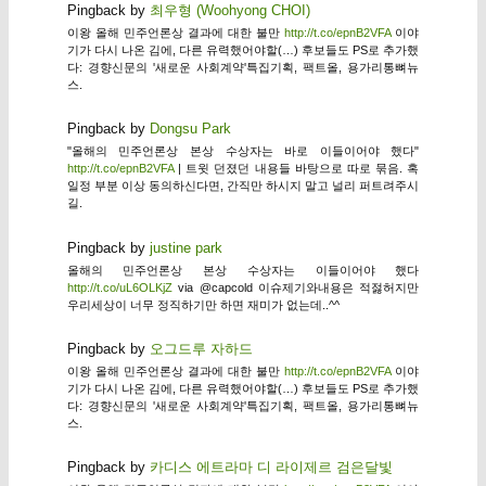
Pingback by
최우형 (Woohyong CHOI)
이왕 올해 민주언론상 결과에 대한 불만
http://t.co/epnB2VFA
이야
기가 다시 나온 김에, 다른 유력했어야할(…) 후보들도 PS로 추가했
다: 경향신문의 '새로운 사회계약'특집기획, 팩트올, 용가리통뼈뉴
스.
Pingback by
Dongsu Park
"올해의 민주언론상 본상 수상자는 바로 이들이어야 했다"
http://t.co/epnB2VFA
| 트윗 던졌던 내용들 바탕으로 따로 묶음. 혹
일정 부분 이상 동의하신다면, 간직만 하시지 말고 널리 퍼트려주시
길.
Pingback by
justine park
올해의 민주언론상 본상 수상자는 이들이어야 했다
http://t.co/uL6OLKjZ
via @capcold 이슈제기와내용은 적젏허지만
우리세상이 너무 정직하기만 하면 재미가 없는데..^^
Pingback by
오그드루 자하드
이왕 올해 민주언론상 결과에 대한 불만
http://t.co/epnB2VFA
이야
기가 다시 나온 김에, 다른 유력했어야할(…) 후보들도 PS로 추가했
다: 경향신문의 '새로운 사회계약'특집기획, 팩트올, 용가리통뼈뉴
스.
Pingback by
카디스 에트라마 디 라이제르 검은달빛