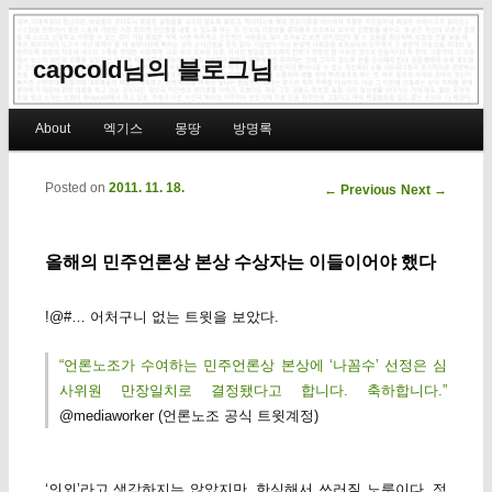
capcold님의 블로그님
Main menu
About
엑기스
몽땅
방명록
Skip to primary content
Skip to secondary content
Posted on
2011. 11. 18.
Post navigation
←
Previous
Next
→
올해의 민주언론상 본상 수상자는 이들이어야 했다
!@#… 어처구니 없는 트윗을 보았다.
“언론노조가 수여하는 민주언론상 본상에 ‘나꼼수’ 선정은 심
사위원 만장일치로 결정됐다고 합니다. 축하합니다.”
@mediaworker (언론노조 공식 트윗계정)
‘의외’라고 생각하지는 않았지만, 한심해서 쓰러질 노릇이다. 정