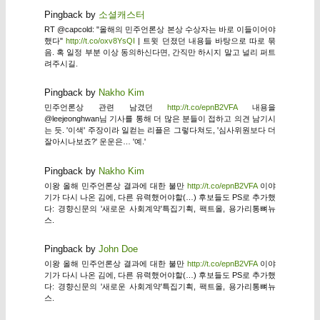
Pingback by
소셜캐스터
RT @capcold: "올해의 민주언론상 본상 수상자는 바로 이들이어야
했다"
http://t.co/oxv8YsQI
| 트윗 던졌던 내용들 바탕으로 따로 묶
음. 혹 일정 부분 이상 동의하신다면, 간직만 하시지 말고 널리 퍼트
려주시길.
Pingback by
Nakho Kim
민주언론상 관련 남겼던
http://t.co/epnB2VFA
내용을
@leejeonghwan님 기사를 통해 더 많은 분들이 접하고 의견 남기시
는 듯. '이색' 주장이라 일컫는 리플은 그렇다쳐도, '심사위원보다 더
잘아시나보죠?' 운운은… '예.'
Pingback by
Nakho Kim
이왕 올해 민주언론상 결과에 대한 불만
http://t.co/epnB2VFA
이야
기가 다시 나온 김에, 다른 유력했어야할(…) 후보들도 PS로 추가했
다: 경향신문의 '새로운 사회계약'특집기획, 팩트올, 용가리통뼈뉴
스.
Pingback by
John Doe
이왕 올해 민주언론상 결과에 대한 불만
http://t.co/epnB2VFA
이야
기가 다시 나온 김에, 다른 유력했어야할(…) 후보들도 PS로 추가했
다: 경향신문의 '새로운 사회계약'특집기획, 팩트올, 용가리통뼈뉴
스.