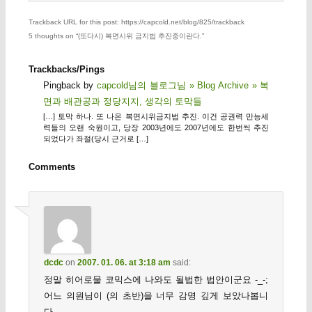
Trackback URL for this post: https://capcold.net/blog/825/trackback
5 thoughts on “
(또다시) 복면시위 금지법 추진중이란다.
”
Trackbacks/Pings
Pingback by
capcold님의 블로그님 » Blog Archive » 복
면과 배관공과 정당지지, 생각의 토막들
[…] 토막 하나. 또 나온 복면시위금지법 추진. 이건 공권력 만능세
력들의 오랜 숙원이고, 당장 2003년에도 2007년에도 한번씩 추진
되었다가 좌절(당시 근거로 […]
Comments
dcdc
on
2007. 01. 06. at 3:18 am
said:
정말 히어로물 코믹스에 나와도 될법한 법안이군요 -_-;
어느 의원님이 (의 초반)을 너무 감명 깊게 보았나봅니
다.