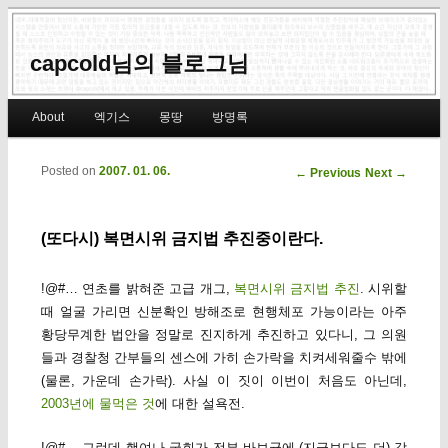
capcold님의 블로그님
Main menu
About
엑기스
몽땅
방명록
Skip to primary content
Skip to secondary content
Posted on
2007. 01. 06.
Post navigation
←
Previous
Next
→
(또다시) 복면시위 금지법 추진중이란다.
!@#… 연초를 밝혀준 고급 개그,
복면시위 금지법 추진
. 시위할
때 얼굴 가리면 신분확인 방해조로 현행체포 가능이라는 아주
황당무계한 법안을 정말로 진지하게 추진하고 있다니, 그 의원
들과 경찰청 간부들의 센스에 가히 손가락을 치켜세워줄수 밖에
(물론, 가운데 손가락). 사실 이 짓이 이번이 처음도 아닌데,
2003년에 물먹은 것
에 대한 설욕전.
!@#… 그런데 행여나 국회가 전부 바보균에 (지금보다도 더) 감