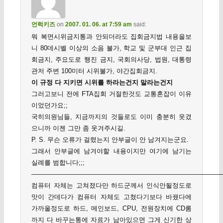
언럭키즈
on
2007. 01. 06. at 7:59 am
said:
뭐 복면시위금지통과 안되더라도 집회금지법 내용을보
니 80데시벨 이상의 소음 불가, 학교 및 군부대 인근 집
회금지, 주요도로 행진 금지, 국회의사당, 법원, 대통령
관저 주변 100미터 시위불가, 야간집회금지.
이 규정 다 지키면 시위를 하라는건지 말라는건지
그러고보니 전에 FTA집회 거절한것도 교통혼잡이 이유
이었던가요;;
국히의원님들, 지금까지의 것들로도 이미 충분히 웃겼
으니까 이젠 그만 좀 웃겨주시길.
P. S. 무슨 오류가 걸렸는지 안부글이 안 남겨지는군요.
그래서 안부글에 남겨야할 내용이지만 여기에 남기는
실례를 범합니다;;;
——————————————————————————————
컴퓨터 자체는 고쳐졌다만 하드군께서 인식안될정도로
맛이 간데다가 컴퓨터 자체도 고쳤다기보다 바꿨다에
가까울정도로 하드, 메인보드, CPU, 전원장치에 CD롬
까지 다 바꾸는통에 자료가 남아있으면 그게 신기한 상