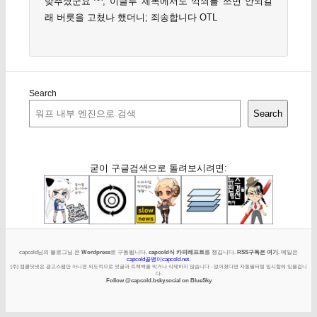
맞추셨군요 ^^; 이글루 제목에서도 꺽쇠를 쓰면 안되길
래 버릇을 고쳤나 했더니; 죄송합니다 OTL
Search
Search
굳이 구글검색으로 돌려보시려면:
capcold님의 블로그님 은
Wordpress
로 구동됩니다.
capcold식 카피레프트
를 챙깁니다.
RSS구독은 여기
. 메일은
capcold골뱅이capcold.net
.
[주] 캡콜닷넷은 광고스팸만 아니면 의도적으로 덧글과 트랙백을 막거나 삭제하지 않습니다 - 없어졌다면 자동필터링 임시함에 있을겁니
다.
Follow @capcold.bsky.social on BlueSky