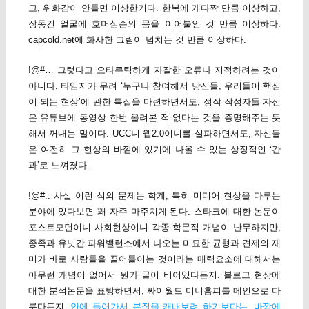
고, 위화감이 안들면 이상한거다. 한복에 게다짝 만큼 이상하고,
장동건 얼굴에 호머심슨의 몸을 이어붙인 것 만큼 이상하다.
capcold.net에 화사한 그림이 넘치는 것 만큼 이상하다.
!@#… 그렇다고 오타쿠틱하게 자잘한 오류나 지적하려는 것이
아니다. 타임지가 무려 ‘누구나 참여해서 당신들, 우리들이 핵심
이 되는 현상’에 관한 특집을 마련하면서도, 정작 작성자들 자신
은 유튜브에 동영상 한번 올려본 적 없다는 것을 증명해주는 듯
해서 꺼내는 말이다. UCC니 웹2.0이니를 설파하면서도, 자신들
은 여전히 그 현상의 바깥에 있기에 나올 수 있는 상징적인 ‘간
과’로 느껴졌다.
!@#.. 사실 이런 식의 문제는 학계, 특히 미디어 현상을 다루는
분야에 있다보면 꽤 자주 마주치게 된다. 스타크에 대한 논문이
포스트모던이니 사회현상이니 각종 학문적 개념이 난무하지만,
종족과 유닛간 파워밸런스에서 나오는 미묘한 균형과 견제의 재
미가 바로 사람들을 끌어들이는 것이라는 매력요소에 대해서는
아무런 개념이 없어서 뭔가 글이 비어있다든지. 블로그 현상에
대한 분석논문을 표방하면서, 싸이월드 미니홈피를 메인으로 다
룬다든지.
안에 들어가서 본질을 캐내보려 하기보다는, 바깥에