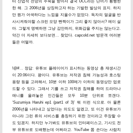
터 산업적 전망의 주목을 받아서 결국 UCC라는 단어가 횡행한
한 해. 그 2006년을 상징하고자 하는 기발한 발상의 표지. 하지
만 뭔가 어색하다는 느낌을 지울수가 없었다. 독자의 얼굴을 반
사시켜줘야할 스크린 모양 빤짝이가 그리 좋지 않아서? 에이 설
마. 그렇게 명백하면 그냥 감안하지, 위화감을 주지는 않는다고.
약간 더 자세히 보다보면… 찾았다. capcold.net 방문객 여러분
들은 어떨까.
!@#… 정답: 유튜브 플레이어가 표시하는 동영상 총 재생시간
이 20:06이다. 꽝이다. 유튜브는 저작권 침해 가능성과 호스팅
용량 등을 고려해서, 10분 이하 100메가 이하의 동영상만 업로
드할 수 있다. 그래서 기를 쓰고 저작권 침해를 하며 드라마나
애니를 올려놓은 인간들은 모두 10분 단위로 쪼갠다.
‘Suzumiya Haruhi ep1 (part1 of 3)’ 뭐 이런 식으로. 아 물론
2006년을 나타내고 싶었다는 의도도 알겠고, 또 이건 유튜브가
아니라 그런 류의 서비스를 총칭하기 위한 것이라고 주장할 수
도 있겠지. 하지만 누가봐도 유튜브의 인터페이스고, 기사도 전
부 유튜브로 도배했는데 어쩌라고. YouTube 쫌 쓴다는 사람치