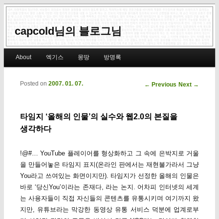
capcold님의 블로그님
Main menu
About
엑기스
몽땅
방명록
Skip to primary content
Skip to secondary content
Posted on
2007. 01. 07.
Post navigation
←
Previous
Next
→
타임지 ‘올해의 인물’의 실수와 웹2.0의 본질을
생각하다
!@#… YouTube 플레이어를 형상화하고 그 속에 은박지로 거울
을 만들어놓은 타임지 표지(온라인 판에서는 재현불가라서 그냥
You라고 쓰여있는 화면이지만). 타임지가 선정한 올해의 인물은
바로 ‘당신You’이라는 존재다, 라는 논지. 어차피 인터넷의 세계
는 사용자들이 직접 자신들의 콘텐츠를 유통시키며 여기까지 왔
지만, 유튜브라는 막강한 동영상 유통 서비스 덕분에 업계로부