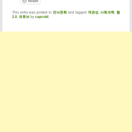
Reddit
This entry was posted in
전뇌문화
and tagged
객관성
,
사회과학
,
웹
2.0
,
유튜브
by
capcold
.