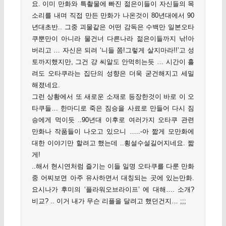
요. 이미 만화와 특촬물에 빠진 젊은이들이 자신들의 목
소리를 내며 직접 만든 만화가 나온것이 80년대에서 90
년대초반.. 그중 괴물같은 어떤 감독은 수백만 일본오타
쿠뿐만이 아니라 물건너 다른나라 젊은이들까지 낚!아
버리고 … 자신은 되려 ‘니들 쫌!그렇게 살지마라!!’고 성
토까지했지만, 그건 걍 씨알도 안먹히는듯 … 시간이 흘
려도 오타쿠라는 집단의 성향은 더욱 굳건해지고 세밀
해졌네요.
그런 상황에서 또 새로운 소재로 등장한것이 바로 이 오
타쿠들… 한마디로 죽은 짐승을 사료로 만들어 다시 짐
승에게 먹이듯 ..90년대 이후로 여러가지 오타쿠 관련
만화나 작품들이 나오고 있으니 …..-아 짧게 모만화에
대한 이야기만 할려고 했는데 ..횡설수설길어지네요. 짧
게!
..해서 현시연처럼 즐기는 이들 일명 오타쿠를 다룬 만화
중 어찌보면 아주 유사하면서 대칭되는 곳에 있는만화.
요시나가 후미의 ‘플라워오브라이프’ 에 대해…. 소개?
비교? .. 이거 내가 무슨 리플을 달려고 했던건지… ;;;