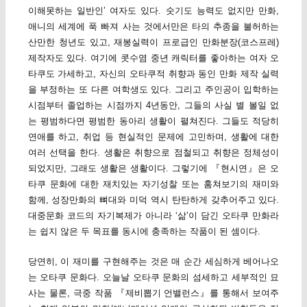
이해못하는 일반인’ 여자도 있다. 숫기도 능력도 없지만 만화,
애니의 세계에 푹 빠져 사는 것에서만은 타의 추종을 불허하는
산만한 청년도 있고, 재봉실력이 프로급인 만화분장(코스프레)
제작자도 있다. 여기에 콧수염 중년 캐릭터를 좋아하는 여자 오
타쿠도 가세하고, 자신의 오타쿠적 취향과 동인 만화 제작 실력
을 부정하는 또 다른 여학생도 있다. 그리고 주인공이 입학하는
시점부터 졸업하는 시점까지 4년동안, 그들의 사실 별 볼일 없
는 평범하다면 평범한 동아리 생활이 펼쳐진다. 그들도 적당히
연애를 하고, 취업 등 현실적인 문제에 고민하며, 생활에 대한
여러 선택을 한다. 생활은 취향으로 점철되고 취향은 정체성이
되었지만, 그래도 생활은 생활이다. 그렇기에 『현시연』은 오
타쿠 문화에 대한 재치있는 자기성찰 또는 훔쳐보기의 재미와
함께, 성장만화의 뼈대와 미덕 역시 탄탄하게 갖추어주고 있다.
대중문화 코드의 자기복제가 아니라 ‘삶’이 담긴 오타쿠 만화라
는 쉽지 않은 두 목표를 동시에 충족하는 작품이 된 셈이다.
당연히, 이 재미를 구현해주는 것은 매 순간 세심하게 베어나오
는 오타쿠 문화다. 오늘날 오타쿠 문화의 섬세하고 세부적인 묘
사는 물론, 극중 작품 『제비뽑기 언밸런스』를 통해서 보여주