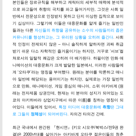
본인들은 장르규칙을 해부하고 캐릭터의 세부적 매력에 분석적
으로 파고들며 취향의 극치를 파고 들어가지만, 그것은 사회 일
반에서 전문성으로 인정받지 못하고 단지 이상한 집착으로 보이
기 십상이다. 그렇기에 이들은 대중문화를 얕게 즐기는 일반인
들과는 다른
자신들의 취향을 공유하는 소수의 사람들끼리 좁은
커뮤니티를 형성하고는, 그 유리된 상황을 오히려 즐긴다
. 사회
적 인정이 전제되지 않은 – 아니 솔직하게 말하자면 괴짜 취급
받기 쉬운 다소 자학적인 즐거움이기는 하지만, 거꾸로 ‘서브’컬
쳐로서의 일탈적 쾌감은 오히려 더 배가된다. 하필이면 만화 애
니메이션의 대중문화가 크게 발달한 일본에서, 이러한 사람들에
게 ‘오타쿠’라는 명칭을 부여했다. 원래는 분야를 막론하고 매니
아 일반에 해당되는 용어이기는 하지만, 실제로는 가장 일반적
으로 만화, 애니메이션, 게임 중심의 매니아, 소위 아키바계 (원
래는 전자제품 상권인데, 현재는 이 분야의 성지가 되어있는 도
쿄의 아키하바라 상업지구에서 따온 이름)를 칭하는 명칭이 되
어있다. 이들에게 있어서,
특정 미디어 대중문화에
취향
은 그대
로 그들의
정체성
이 되어버린다
. 자의건 타의건 간에.
최근 국내에서 완간된 『현시연』(키오 시모쿠/북박스/전9권 완
결)은 2000년대를 살아가는 아키바계 오타쿠 젊은이들의 청춘