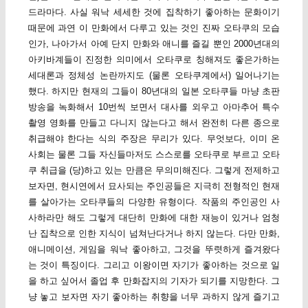
드라마다. 사실 워낙 세세한 것에 집착하기 좋아하는 문화이기
때문에 과연 이 만화에서 다루고 있는 것인 진짜 오타쿠의 모습
인가, 나아가서 아예 단지 만화와 애니를 즐길 뿐인 2000년대의
아키바계들이 진정한 의미에서 오타쿠로 칭해져도 좋은가하는
세대론과 정체성 논란까지도 (물론 오타쿠계에서) 일어나기는
했다. 하지만 현재의 그들이 80년대의 일본 오타쿠들 마냥 초판
방송을 녹화해서 10번씩 보면서 대사를 외우고 아마추어 특수
촬영 영화를 만들고 다니지 않는다고 해서 완전히 다른 종으로
취급해야 한다는 식의 주장은 무리가 있다. 무엇보다, 이미 온
사회는 물론 그들 자신들마저도 스스로를 오타쿠로 부르고 오타
쿠 취급을 (당)하고 있는 만큼은 무의미해진다. 그렇게 전제하고
보자면, 현시연에서 묘사되는 주인공들은 지극히 전형적인 현재
를 살아가는 오타쿠들의 다양한 유형이다. 작품의 주인공인 사
사하라만 해도 그렇게 대단히 만화에 대한 재능이 있거나 엄청
난 집착으로 인한 지식이 넘쳐난다거나 하지 않는다. 다만 만화,
애니메이션, 게임을 워낙 좋아하고, 그것을 뚜렷하게 즐겨왔다
는 것이 특징이다. 그리고 이왕이면 자기가 좋아하는 것으로 일
을 하고 싶어서 졸업 후 만화잡지의 기자가 되기를 지망한다. 그
냥 놓고 보자면 자기 좋아하는 취향을 너무 과하지 않게 즐기고