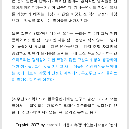
는 현재 일본의 만화/애니메이션 업계의 공식화된 법칙들을 절
묘하게 패러디하는 지점이 일품이다. 가벼우면서도 현실적 묘사
를 가능하게 해주는 과장되지 않은 깨끗한 선 역시 감정의 과잉
보다는 일상을 훔쳐보는 즐거움을 배가시킨다.
물론 일본의 만화/애니메이션 오타쿠 문화는 한국의 그쪽 취향
문화와 비슷한 점도 많지만 다른 점도 분명히 적지 않다. 그렇기
에 극중에서 묘사되는 다른 요소들보다는 단지 취향 자체만을
공감하고 반쪽의 즐거움을 느끼는 데에 그칠 수도 있다. 하지만
오타쿠라는 정체성에 대한 무겁지 않은 고찰과 취향의 생활화에
대한 생각들, 그런 것을 지니고 사는 이들의 성장과정을 담아내
는 것이 바로 이 작품의 진정한 매력이자, 두고두고 다시 들춰보
며 즐겨야 할 만한 이유다
.
======================================
(격주간 <기획회의>. 한국출판마케팅 연구소 발간. 여기에 쓰는
글에서는 ‘책’이라는 개념으로 최대한 접근하려고 생각하고 있
습니다; 결과야 어찌되었든. 즉, 업계인 뽐뿌질 용.)
– Copyleft 2007 by capcold. 이동자유/동의없는개작불허/영리