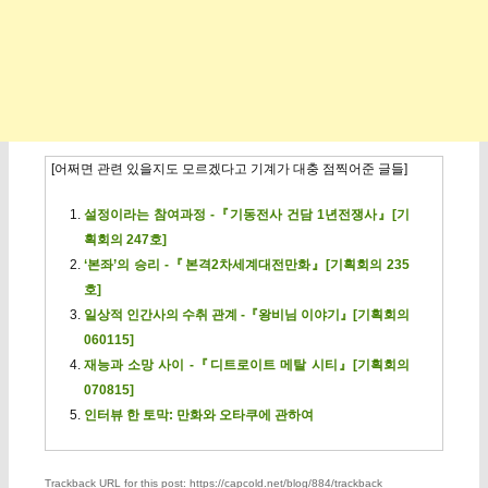
[어쩌면 관련 있을지도 모르겠다고 기계가 대충 점찍어준 글들]
설정이라는 참여과정 -『기동전사 건담 1년전쟁사』[기
획회의 247호]
‘본좌’의 승리 -『본격2차세계대전만화』[기획회의 235
호]
일상적 인간사의 수취 관계 -『왕비님 이야기』[기획회의
060115]
재능과 소망 사이 -『디트로이트 메탈 시티』[기획회의
070815]
인터뷰 한 토막: 만화와 오타쿠에 관하여
Trackback URL for this post: https://capcold.net/blog/884/trackback