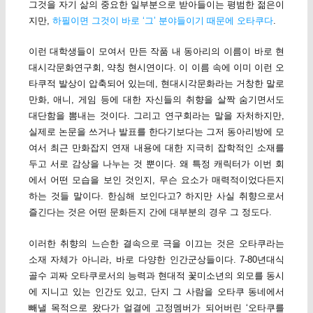
그것을 자기 삶의 중요한 일부분으로 받아들이는 평범한 젊은이
지만,
하필이면 그것이 바로 ‘그’ 분야들이기 때문에 오타쿠다
.
이런 대학생들이 모여서 만든 작품 내 동아리의 이름이 바로 현
대시각문화연구회, 약칭 현시연이다. 이 이름 속에 이미 이런 오
타쿠적 발상이 압축되어 있는데, 현대시각문화라는 거창한 말로
만화, 애니, 게임 등에 대한 자신들의 취향을 살짝 숨기면서도
대단함을 뽐내는 것이다. 그리고 연구회라는 말을 자처하지만,
실제로 논문을 쓰거나 발표를 한다기보다는 그저 동아리방에 모
여서 최근 만화잡지 연재 내용에 대한 지극히 잡학적인 소재를
두고 서로 감상을 나누는 것 뿐이다. 왜 특정 캐릭터가 이번 회
에서 어떤 모습을 보인 것인지, 무슨 요소가 매력적이었다든지
하는 것들 말이다. 한심해 보인다고? 하지만 사실 취향으로서
즐긴다는 것은 어떤 문화든지 간에 대부분의 경우 그 정도다.
이러한 취향의 느슨한 결속으로 극을 이끄는 것은 오타쿠라는
소재 자체가 아니라, 바로 다양한 인간군상들이다. 7-80년대식
골수 괴짜 오타쿠로서의 능력과 현대적 꽃미소년의 외모를 동시
에 지니고 있는 인간도 있고, 단지 그 사람을 오타쿠 동네에서
빼낼 목적으로 왔다가 얼결에 고정멤버가 되어버린 ‘오타쿠를