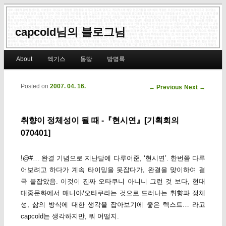
capcold님의 블로그님
Main menu
About
엑기스
몽땅
방명록
Skip to primary content
Skip to secondary content
Posted on
2007. 04. 16.
Post navigation
←
Previous
Next
→
취향이 정체성이 될 때 -『현시연』[기획회의
070401]
!@#… 완결 기념으로 지난달에 다루어준, ‘현시연’. 한번쯤 다루
어보려고 하다가 계속 타이밍을 못잡다가, 완결을 맞이하여 결
국 붙잡았음. 이것이 진짜 오타쿠니 아니니 그런 것 보다, 현대
대중문화에서 매니아/오타쿠라는 것으로 드러나는 취향과 정체
성, 삶의 방식에 대한 생각을 잡아보기에 좋은 텍스트… 라고
capcold는 생각하지만, 뭐 어떨지.