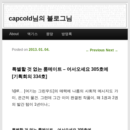
capcold님의 블로그님
Main menu
About
엑기스
몽땅
방명록
Skip to primary content
Skip to secondary content
Posted on
2013. 01. 04.
Post navigation
←
Previous
Next
→
특별할 것 없는 룸메이트 – 어서오세요 305호에
[기획회의 334호]
!@#… [여기는 그린우드]의 매력에 나름의 사회적 메시지도 가
미, 은근히 물건. 그런데 그간 이미 완결된 작품이, 왜 1권과 2권
의 발간 텀이 1년이나;;
특별할 것 없는 룸메이트 – 어서오세요 305호에