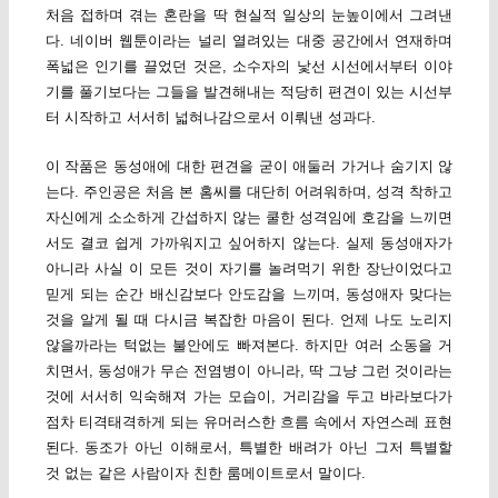
처음 접하며 겪는 혼란을 딱 현실적 일상의 눈높이에서 그려낸
다. 네이버 웹툰이라는 널리 열려있는 대중 공간에서 연재하며
폭넓은 인기를 끌었던 것은, 소수자의 낯선 시선에서부터 이야
기를 풀기보다는 그들을 발견해내는 적당히 편견이 있는 시선부
터 시작하고 서서히 넓혀나감으로서 이뤄낸 성과다.
이 작품은 동성애에 대한 편견을 굳이 애둘러 가거나 숨기지 않
는다. 주인공은 처음 본 홈씨를 대단히 어려워하며, 성격 착하고
자신에게 소소하게 간섭하지 않는 쿨한 성격임에 호감을 느끼면
서도 결코 쉽게 가까워지고 싶어하지 않는다. 실제 동성애자가
아니라 사실 이 모든 것이 자기를 놀려먹기 위한 장난이었다고
믿게 되는 순간 배신감보다 안도감을 느끼며, 동성애자 맞다는
것을 알게 될 때 다시금 복잡한 마음이 된다. 언제 나도 노리지
않을까라는 턱없는 불안에도 빠져본다. 하지만 여러 소동을 거
치면서, 동성애가 무슨 전염병이 아니라, 딱 그냥 그런 것이라는
것에 서서히 익숙해져 가는 모습이, 거리감을 두고 바라보다가
점차 티격태격하게 되는 유머러스한 흐름 속에서 자연스레 표현
된다. 동조가 아닌 이해로서, 특별한 배려가 아닌 그저 특별할
것 없는 같은 사람이자 친한 룸메이트로서 말이다.