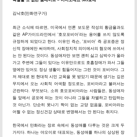
김낙호(만화연구가)
최근 소식에 따르면, 미국에서 언론 보도문 작성의 황금율과도
같은 AP가이드라인에서 ‘호모포비아’라는 용어를 쓰지 않도록
규정하게 되었다고 한다. 이유인 즉슨, ‘포비아’ 즉 공포증은 정
신적 장애에만 써야하며, 사회정치적 의미에서의 혐오에 쓰여서
는 안 된다는 것이다. 동성애자만 보면 괜히 싫고 심박수가 올라
가고 주변에 그들이 있다는 이유만으로도 호흡장애가 와서 그들
옆에만 있어도 정상 생활이 힘들어지는 그런 것이 포비아다. 그
저 제대로 된 현대적 시민 교육을 못 받았기 때문에 생기는 깊은
무지에서 오는 사회적 어색함 정도로는, 포비아라고 불러서는
곤란하다. 무엇보다, 소위 호모포비아라는 사람들은, 동성애자
들 앞에서 공포에 떠는 것이 아니라 그들을 차별하고 탄압하는
것 아닌가. 단순히 못나기 짝이 없는 교양 없음을, 포비아라는
어쩔 수 없는 정신건강 상태로 변명해서는 안 된다는 취지다.
한국에서 만화라는 장르 속에서 동성애를 다루는 것은 크게 두
가지다. 하나는 야오이로 대표되는, 동성애를 하나의 상상된 장