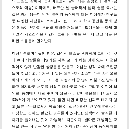
의 느낌도 강하다. 룸메이트로서 같이 사는 김정현과 ‘홈씨’(김
호모의 애칭) 이외에도, 허구한 날 놀러와서 밥과 술을 축내는
같은 과의 쌍둥이 남매, 홈씨의 동성애자 또는 이성애자 친구들
등 다양한 사람들이 북적댄다. 집, 그리고 학교 공간을 통해 많
은 이들이 오가며 오해와 화해를 거듭하고, 학기초와 문화제 학
기말의 자연스러운 시간의 흐름과 이벤트 속에서 크고 작은 유
쾌한 소동들이 일어난다.
학원기숙코미디물의 힘은, 일상적 모습을 경쾌하게 그려내는 것
과 여러 사람들을 어떻게든 자주 꼬이게 하는 것에 있다. 비현실
적이지 않게 난감한 상황들을 만들고, 소심한 성격 속에 주인공
들이 엇갈리고, 어처구니 없는 오지랖과 소소한 다른 사건으로
화해의 계기가 오고, 그 모든 과정에서 좀 많이 비뚤어진 방식이
라고 할지라도 서로를 선의로 대하도록 한다. 그리고 이것이 의
외로, 동성애에 대한 퀴어적 접근과 궁합이 좋음을 [어서오세요
305호에]가 보여주고 있다. 틈만 나면 비장한 신파로 빠지지 않
고(물론 운동으로서의 예술이라는 접근이라면, 경우에 따라서는
비장함도 신파도 필요한 경우들이 있지만), 담백하게 솔직한 이
야기를 풀어내는 것이 가능하기 때문이다. 별다른 개방적인 교
육을 받은 적 없는 ‘평범한’ 이성애자 남자 주인공이 동성애자를