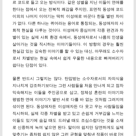
르 코드로 들고 오는 방식이다. 같은 성별을 지닌 이들이 연애를
한다는 점에서 오는 전복적 쾌감을 주지만, 표면적 동성애 코드
이외의 나머지 이야기는 딱히 이성애로 바꾼다 한들 별반 차이
가 없다. 다른 하나는 퀴어라는 용어로 통칭되는, 동성애자의 사
회적 현실을 다루는 것이다. 이성애자 중심이며 각종 편견과 차
별이 있는 실제 사회 환경 속에서, 동성애자로서 나름의 인생을
살아가는 것을 직시하는 이야기들이다. 이 방향의 경우는 훨씬
현실감 있는 깊숙한 이야기를 할 수 있는 대신, 아무래도 소수자
로서 차별받는 현실 속에서 쉽게 우울한 내용으로 빠져버리기
쉽다는 단점이 있다.
물론 반드시 그렇지는 않다. 탄압받는 소수자로서의 자의식을
지나치게 강조하기보다는 그런 사람들을 처음 만나게 되고 점차
익숙해지는 이들을 주인공으로 삼고, 정체성 혼란의 이야기와
평범한 연애 이야기가 별반 서로 다를 바 없는 것처럼 그려지며
섞이면 된다. 동성애자든 이성애자든 다 웃고 우는 사람들임을
직시하되, 실제 각종 차별을 받고 있고 손쉽게 거부감을 느끼는
이들도 있기에 숨길 때도 드러낼 때도 조심스럽다는 것을 소재
로 신중하게 녹여 넣으면 된다. 말이야 쉽지만 당연하게도 실제
맞추기는 좀처럼 쉽지 않은 그런 균형을 맞춰낸 작품이 바로 [어