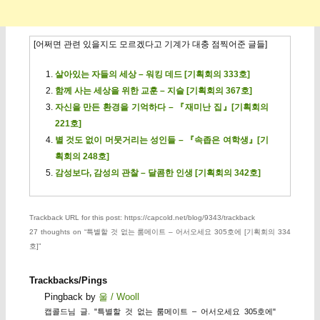
[어쩌면 관련 있을지도 모르겠다고 기계가 대충 점찍어준 글들]
살아있는 자들의 세상 – 워킹 데드 [기획회의 333호]
함께 사는 세상을 위한 교훈 – 지슬 [기획회의 367호]
자신을 만든 환경을 기억하다 – 『재미난 집』[기획회의
221호]
별 것도 없이 머뭇거리는 성인들 – 『속좁은 여학생』[기
획회의 248호]
감성보다, 감성의 관찰 – 달콤한 인생 [기획회의 342호]
Trackback URL for this post: https://capcold.net/blog/9343/trackback
27 thoughts on “
특별할 것 없는 룸메이트 – 어서오세요 305호에 [기획회의 334
호]
”
Trackbacks/Pings
Pingback by
울 / Wooll
캡콜드님 글. "특별할 것 없는 룸메이트 – 어서오세요 305호에"