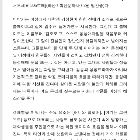
서오세요 305호에](와난 / 학산문화사 / 2권 발간중)다.
이야기는 이성애자 대학생 김정현이 친한 선배의 소개로 새로운
룸메이트의 집에 입주해 들어가면서 시작한다. 그런데 그 룸메
이트는 이름부터 ‘김호모’고, 스스로 동성애자임을 처음부터 커
밍아웃한다. 그 말이 진실인지 장난인지 헛갈려하면서 벌어지는
소동부터, 그들로부터 한 단계 두 단계 이어지는 여러 동성애자
및 이성애자 친구들의 사연들이 겹치고 겹치면서 점차 김정현이
동성애에 눈을 뜨는… 것은 아니고, 있는 그대로 사람들과 정들
면서 받아들이는 과정을 그려낸다. 감동의 성장드라마가 아니라
기본적으로 경쾌한 학원 코미디물의 흐름을 따라가지만, 동성애
자에 대한 시선을 견디며 살아온 사람들의 불안과 화해를 그려
내는 대목마다 여느 무겁게 짖누르는 사회파 작품들 이상의 해
소감을 준다.
경쾌함을 이뤄내는 주요 요소는 [허니와 클로버], [여기는 그린
우드] 등으로 대표되는, 사랑도 꿈도 늦은 사춘기 속에 방황하는
대학생들을 주인공으로 하는 학원 코미디의 호흡을 통해서 이뤄
진다. 특히 타인과 함께 생활하며 보낸다는 점에서 기숙 학원물