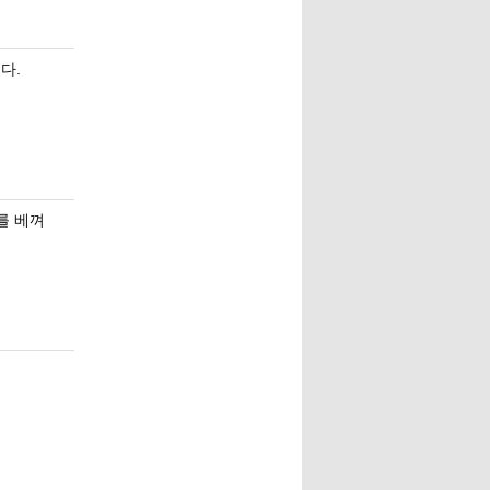
다.
사를 베껴