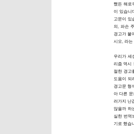
쨌든 해로
이 있습니다
고문이 있
의, 파손 
경고가 붙
시오, 라는
우리가 세
리즘 역시
절한 경고
도움이 되리
경고문 형
아 다른 
러가지 난
않을까 하
실한 번역
기로 했습