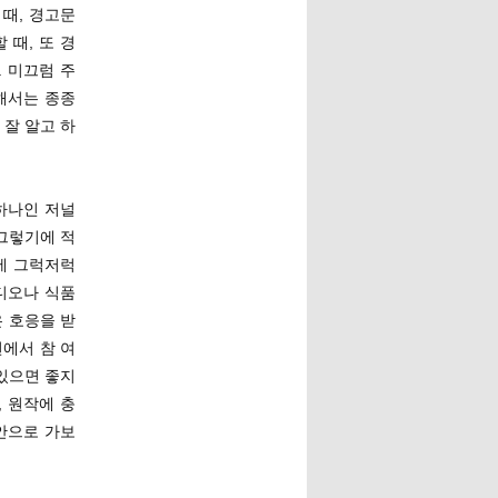
때, 경고문
 때, 또 경
 미끄럼 주
대해서는 종종
잘 알고 하
하나인 저널
그렇기에 적
에 그럭저럭
비디오나 식품
 호응을 받
에서 참 여
있으면 좋지
 원작에 충
안으로 가보