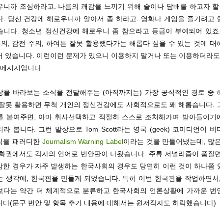
우니까 조심하라고. 나름의 쾌감을 느끼기 위해 술이나 담배를 하고자 할 
. 당신 건강에 해로우니까 알아서 좀 하라고. 영화나 게임을 즐기려고 할
습니다. 청소년 정신건강에 해로우니 좀 참으라고 등급이 부여되어 있죠.
주의, 감전 주의, 하여튼 잘못 활용했다가는 해롭다 싶을 수 있는 것에 
어 있습니다. 이런이런 문제가 있으니 이용하지 말거나 또는 이용하더라도 
 메시지입니다.
상을 바라보는 소식을 전달해주는 (아직까지는) 가장 공식적인 경로 중 
 잘못 활용하면 무척 개인의 정신건강에도 사회적으로도 꽤 해롭습니다. 
를 붙여주면, 아마 취사선택하고 적절히 스스로 조처해가며 받아들이기
라 봅니다. 그런 발상으로 Tom Scott라는 영국 (geek) 코미디언이 
식을 패러디한
Journalism Warning Label
이라는 것을 만들어냈는데, 많은
문화권에서도 각자의 언어로 번안판이 나왔습니다. 주류 저널리즘이 품질면
감한 경우가 자주 발생하는 한국사회의 경우도 당연히 이런 것이 하나쯤 
는 생각에, 한국판을 만들게 되었습니다. 특히 이번 한국판을 작업하면서,
보다는 약간 더 체계적으로 분류하고 한국사회의 언론상황에 가까운 번
니다(문구 번안 및 항목 추가 내용에 대해서는 원저작자도 허락했습니다).