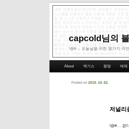
capcold님의
!@#… 오늘날을 위한 몇가지 격언
Main menu
About
엑기스
몽땅
매체
Skip to primary content
Skip to secondary content
Posted on
2010. 10. 02.
저널리
!@#… 걷