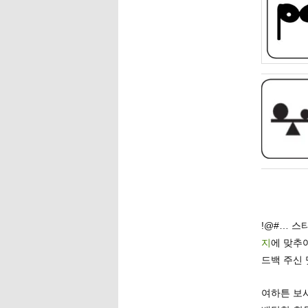
!@#… 스
지
에 맞추어
드백 주신
여하튼 보