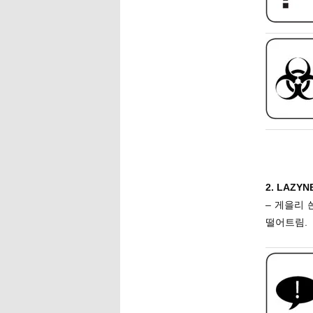
2. LAZY
– 게을리
떨어트림.