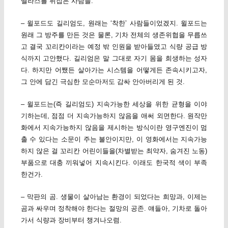
멜라스를 뒤집은 사람들.
– 윌포드도 길리엄도, 원래는 ‘착한’ 사람들이었겠지. 윌포드는
원래 그 방주를 만든 것은 물론, 기차 전체의 생존위협을 무릅쓰
고 결국 꼬리칸이라는 예정 밖 인원을 받아들였고 식량 공급 방
식까지 고안했다. 길리엄은 말 그대로 자기 몸을 희생하는 성자
다. 하지만 어쨌든 살아가는 시스템을 어떻게든 존속시키고자,
그 안에 담긴 극심한 모순마저도 감싸 안아버리게 된 것.
– 윌포드는(즉 길리엄도) 지속가능한 세상을 위한 균형을 이야
기하는데, 점점 더 지속가능하지 않음을 애써 외면한다. 원작만
화에서 지속가능하지 않음을 제시하는 방식이란 영구엔진이 멈
출 수 있다는 소문이 주는 불안이지만, 이 영화에서는 지속가능
하지 않은 걸 꼬리칸 어린이들을(차별받는 최약자, 숨겨진 노동)
부품으로 대충 끼워넣어 지속시킨다. 이래도 한국적 색이 부족
한건가.
– 막판의 곰. 생물이 살아남는 환경이 되었다는 희망과, 이제는
곰과 싸우며 정착해야 한다는 절망의 공존. 얘들아, 기차로 돌아
가서 식량과 장비부터 챙겨나오렴.