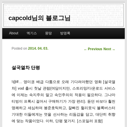
capcold님의 블로그님
Main menu
About
엑기스
몽땅
방명록
Skip to primary content
Skip to secondary content
Posted on
2014. 04. 03.
Post navigation
←
Previous
Next
→
설국열차 단평
!@#… 영미권 배급 다툼으로 오래 기다려야했던 영화 [설국열
차] vod 출시 첫날 관람(여담이지만, 스트리밍/다운로드 서비스
에 이제는 속지주의 말고 속인주의의 적용이 필요하다. 그나마
티빙이 프록시 걸어서 구매하기가 가장 편리). 듣던 바보다 훨씬
명쾌하고 세심하며 봉준호틱하고, 잘빠진 헐리웃식 블록버스터
기대한 이들에게는 엿을 선사하는 리듬감을 담고, 대단히 취향
에 맞는 작품이었다. 이하, 단평 몇가지. [스포일러 포함]