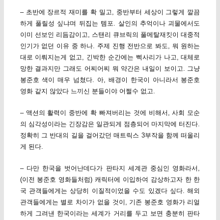
– 초반에 장르적 재미를 확 밀고, 중반부터 세상이 그렇게 깔끔
하게 풀릴성 싶냐며 뒤집는 템포. 살인의 추억이나 괴물에서도
이미 선보인 리듬감이고, 스탠리 큐브릭의 풀메탈재킷이 대중적
인기가 없던 이유 중 하나. 주제 진행 전반으로 봐도, 뭐 원하는
대로 이뤄지는게 없고, 긴박한 순간에는 삑사리가 나고, 대체로
망한 결과지만 그래도 어찌어찌 뭐 약간은 내일이 보이고. 그냥
봉준호 색이 매우 넘쳤다. 아, 배경이 한국이 아니라서 봉준호
영화 같지 않았다 느끼신 분들이야 어쩔수 없고.
– 액션의 활력이 중반에 확 빠져버리는 것에 비해서, 사회 모순
의 심각성이라는 긴장감은 일관되게 점층되어 마지막에 터진다.
정확히 그 반대의 길을 걸어갔던 매트릭스 3부작을 함께 떠올리
게 된다.
– 다만 한국을 벗어난데다가 판타지 세계관 중심인 영화라서,
(이전 봉준호 영화들처럼) 캐릭터에 이입하여 감상하고자 한 한
국 관객들에게는 상당히 이질적이었을 수도 있겠다 싶다. 해외
관객들에게는 별로 차이가 없을 것이, 기존 봉준호 영화가 리얼
하게 그려낸 한국이라는 세계가 거리를 두고 보면 충분히 판타