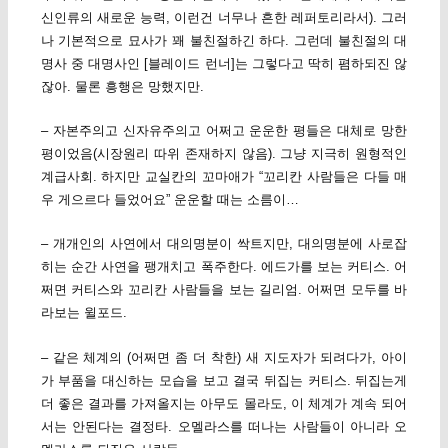
신인류의 새로운 능력, 이런건 너무나 흔한 레퍼토리라서). 그러
나 기본적으로 묘사가 꽤 불친절하긴 하다. 그런데 불친절의 대
명사 중 대명사인 [블레이드 런너]는 그렇다고 딱히 폄하되진 않
잖아. 물론 흥행은 망했지만.
– 자본주의고 신자유주의고 어쩌고 운운한 평들은 대체로 망한
평이었음(시장원리 따위 존재하지 않음). 그냥 지극히 원형적인
계급사회. 하지만 교실칸의 꼬마애가 “꼬리칸 사람들은 다들 매
우 게으르다 들었어요” 운운할 때는 소름이…
– 개개인의 사연에서 대의명분이 싹트지만, 대의명분에 사로잡
히는 순간 사연을 팽개치고 폭주한다. 에드가를 보는 커티스. 어
쩌면 커티스와 꼬리칸 사람들을 보는 길리엄. 어쩌면 모두를 바
라보는 윌포드.
– 같은 체계의 (어쩌면 좀 더 착한) 새 지도자가 되려다가, 아이
가 부품을 대신하는 모습을 보고 결국 뒤집는 커티스. 뒤집는게
더 좋은 결과를 가져올지는 아무도 몰라도, 이 체계가 계속 되어
서는 안된다는 결정타. 오멜라스를 떠나는 사람들이 아니라 오