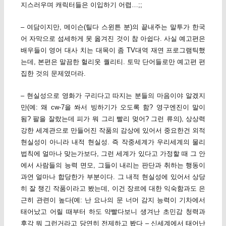
지스러우며 캐릭터들은 이입하기 어렵…;;
– 여담이지만, 메이슨(틸다 스윈튼 분)의 끝내주는 말투가 한국
어 자막으로 섬세하게 못 옮겨진 것이 참 아쉽다. 사실 예고편은
배우들이 영어 대사 치는 대목이 좀 TV대역 재연 프로그램틱했
는데, 본편은 말끔한 헐리웃 퀄리티. 토막 단어들로만 예고편 편
집한 것의 문제였더라.
– 현실성으로 영화가 구리다고 따지는 분들의 마음이야 알겠지
만(예: 왜 cw-7을 쏴서 빙하기가 오도록 함? 영구엔진이 말이
됨? 팔을 잘랐는데 피가 뭐 그리 빨리 멎어? 그런 류의), 상상력
강한 세계관으로 만들어진 작품의 감상에 있어서 중요한건 외적
현실성이 아니라 내적 현실성. 즉 작중세계가 우리세계의 물리
법칙에 얼마나 맞는가보다, 그런 세계가 있다고 가정할 때 그 안
에서 사람들의 능력 면모, 그들이 내리는 판단과 취하는 행동이
과연 얼마나 합당한가 부분이다. 그 내적 현실성에 있어서 상당
히 잘 챙긴 작품이라고 봤는데, 이건 장르에 대한 익숙함과도 은
근히 관련이 높다(예: 난 요나의 문 너머 감지 능력이 기차에서
태어났고 어릴 때부터 하도 약빨다보니 생겨난 초민감 청력과
후각 뭐 그런거라고 당연히 전제하고 봤다 – 신세계에서 태어난