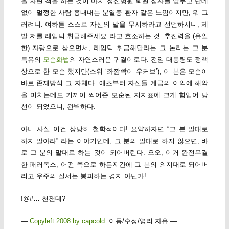
을 차린 척을 하는 것이 마치 정신병원 퇴원 심사를 앞두고 난데
없이 멀쩡한 사람 흉내내는 분열증 환자 같은 느낌이지만, 뭐 그
러려니. 여하튼 스스로 자신의 말을 무시하라고 선언하시니, 제
발 저를 레임덕 취급해주세요 라고 호소하는 것. 추진력을 (유일
한) 자랑으로 삼으면서, 레임덕 취급해달라는 그 논리는 그 분
특유의
모순화법
의 자연스러운 귀결이로다. 전임 대통령도 정책
상으로 한 모순 했지만(소위 ‘좌깜빡이 우커브’), 이 분은 모순이
바로 존재방식 그 자체다. 애초부터 자신들 계급의 이익에 해악
을 미치는데도 기꺼이 찍어준 모순된 지지표에 크게 힘입어 당
선이 되었으니, 완벽하다.
아니 사실 이건 상당히 철학적이다! 요약하자면 “그 분 말대로
하지 말아라” 라는 이야기인데, 그 분의 말대로 하지 않으면, 바
로 그 분의 말대로 하는 것이 되어버린다. 오오, 이거 완전무결
한 패러독스, 어떤 쪽으로 하든지간에 그 분의 의지대로 되어버
리고 우주의 질서는 붕괴하는 경지 아닌가!
!@#… 천잰데?
—
Copyleft 2008 by capcold
. 이동/수정/영리 자유 —