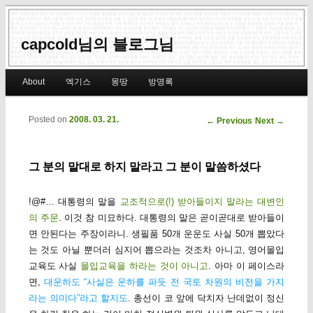
capcold님의 블로그님
Main menu
About
엑기스
몽땅
방명록
Skip to primary content
Skip to secondary content
Posted on
2008. 03. 21.
Post navigation
←
Previous
Next
→
그 분의 말대로 하지 말라고 그 분이 말씀하셨다
!@#… 대통령의 말을
교조적으로(!) 받아들이지 말라는 대변인
의 주문
. 이것 참 미묘하다. 대통령의 말은 곧이곧대로 받아들이
면 안된다는 주장이라니. 생필품 50개 운운도 사실 50개 뽑았다
는 것도 아닐 뿐더러 심지어 뽑으라는 것조차 아니고, 영어몰입
교육도 사실
몰입교육을 하라는 것이 아니고
. 아마 이 페이스라
면,
대운하도 “사실은 운하를 파듯 전 국토 차원의 비전을 가지
라는 의미다”라고 할지도
. 총선이 코 앞에 닥치자 난데없이 정신