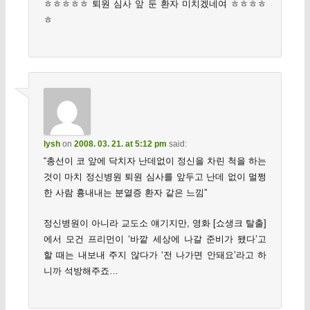
ㅎㅎㅎㅎㅎ 퇴원 심사 앞 둔 환자 미치겠네여 ㅎㅎㅎㅎ
ㅎ
lysh
on
2008. 03. 21. at 5:12 pm
said:
“총선이 코 앞에 닥치자 난데없이 정신을 차린 척을 하는
것이 마치 정신병원 퇴원 심사를 앞두고 난데 없이 멀쩡
한 사람 흉내내는 분열증 환자 같은 느낌”
정신병원이 아니라 교도소 얘기지만, 영화 [쇼생크 탈출]
에서 모건 프리먼이 ‘바깥 세상에 나갈 준비가 됐다’고
할 때는 내보내 주지 않다가 ‘전 나가면 안돼요’라고 하
니까 석방해주죠…