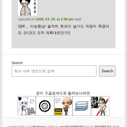
capcold
on
2008. 03. 28. at 2:58 pm
said:
!@#… 이승환님/ 솔직히 츳코미 넣기도 귀찮아 죽겠어
요. (이것도 모두 계획대로인가!)
Search
Search
굳이 구글검색으로 돌려보시려면:
capcold님의 블로그님 은
Wordpress
로 구동됩니다.
capcold식 카피레프트
를 챙깁니다.
RSS구독은 여기
. 메일은