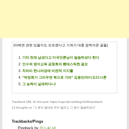
[어쩌면 관련 있을지도 모르겠다고 기계가 대충 점찍어준 글들]
기타 천재 납셨다고 미국언론님이 말씀하셨다 한다
인수위 영어교육 공청회의 홴태스틱한 음모
차라리 한나라당에 비판적 지지를
“박정희가 그리우면 북으로 가라” 김용민/라디오21시론
그 능력이 실재하다니!
Trackback URL for this post: https://capcold.net/blog/1106/trackback
13 thoughts on “
그 분의 말대로 하지 말라고 그 분이 말씀하셨다
”
Trackbacks/Pings
Pingback by
민노씨.네