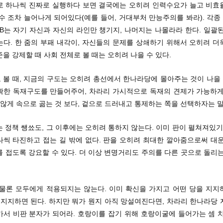
로 하나씩 진짜로 실행하다 보면 결국에는 오히려 인력수요가 늘고 비효
수 조차 늘어나게 되어있다(예를 들어, 거대부처 만능주의를 봐라). 각종
B는 자기 자신과 자신의 라인만 챙기지, 나머지는 나몰라라 한다. 일괄
는다. 한 줌의 부패 내각이, 자신들의 문제를 상쇄하기 위해서 오히려 더
을 강제할 때 사회 전체로 볼 때는 오히려 나을 수 있다.
볼 때, 지금의 구도는 오히려 총선에서 한나라당에 몰아주는 것이 나을 
확한 독재구도를 만들어주어, 차라리 가시적으로 독재의 견제가 가능하게
 않게 속으로 곪는 것 보다, 겉으로 드러내고 통제하는 쪽을 선택하자는 
 정책 쌩쑈도, 그 이후에는 오히려 통하지 않는다. 이미 판이 펼쳐져있기
나씩 타진하고 접는 길 밖에 없다. 판을 오히려 최대한 깔아줌으로써 대운
 접도록 강요할 수 있다. 더 이상 변명거리도 주의를 다른 곳으로 돌리
 물론 모두에게 적용되지는 않는다. 이미 확신을 가지고 어떤 당을 지지
 지지하면 된다. 하지만 뭐가 뭔지 아직 망설여진다면, 차라리 한나라당
가서 비판 분자가 되어라. 호랑이를 잡기 위해 호랑이굴에 들어가는 셈 치