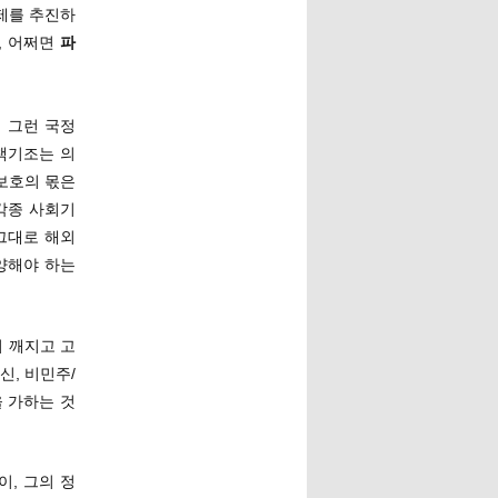
제를 추진하
, 어쩌면
파
 그런 국정
책기조는 의
보호의 몫은
각종 사회기
그대로 해외
양해야 하는
리 깨지고 고
신, 비민주/
 가하는 것
, 그의 정