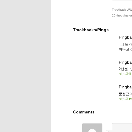
Trackback URL 
20 thoughts on
Trackbacks/Pings
Pingba
[…] 
하다고 
Pingba
2년전 
http://bi
Pingba
문성근의
http://
Comments