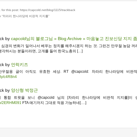
for this post: https://capcold.net/blog/1115/trackback
 “
차라리 한나라당에 비판적 지지를
”
ck by
capcold님의 블로그님 » Blog Archive » 마음놓고 진보신당 지지 
뭔가 심경의 변화가 일어나서 베푸는 정치를 해주시겠지 하는 것. 그런건 만우절 농담 꺼
생각하시는 분들이라면, 고개를 들어 한국노총의 […]
ck by
언럭키즈
만우절용 글이 아직도 유효한 세상. RT @capcold: 차라리 한나라당에 비판
t.ly/c4R8n4
ck by
양산형 박정근
 통합 트윗을 보니 @capcold 님의 [차라리 한나라당에 비판적 지지를]이 
t.co/2ERHM091
FTA 얘기까지 그대로 적용 가능하네[….]