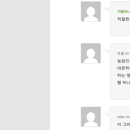
기린아
적절한 
흐흥
on
농담인
대운하
하는 
행 하나
mike
o
아 그러