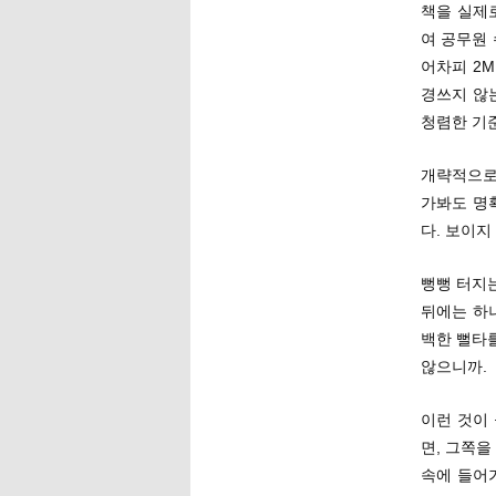
책을 실제
여 공무원 
어차피 2M
경쓰지 않
청렴한 기준
개략적으로 
가봐도 명
다. 보이지
뻥뻥 터지는
뒤에는 하
백한 뻘타를
않으니까.
이런 것이
면, 그쪽을
속에 들어