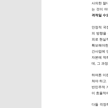
사의한 절
는 것이 
격적일 수
안정적 국
의 방향을
외로 현실
확보해야한
간사업에 
자본에 먹
데, 그 과
하여튼 이런
쳐야 하고.
반민주적 
이 효율적
다들 걱정