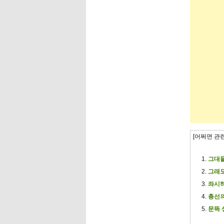
[어쩌면 관
그대들
그래도
좌시
총선
문뜩 