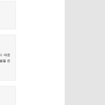
. 대운
벌들 은