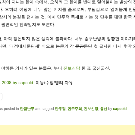
원칙이 지니는 한계 속에서, 오히려 그 한계를 반대로 밀어붙이는 발상의 
다. 오히려 여당에 너무 많은 지지를 줌으로써, 부담감으로 얼어붙게 만
감시의 눈길을 던지는 것. 이미 민주적 독재로 가는 첫 단추를 꿰맨 한국
은 필연적인 전략일지도 모른다.
만, 아직 정돈되지 않은 생각에 불과하다. 너무 중구난방의 장황한 이야
다면, ‘태정태세문단세’ 식으로 본문의 각
문장
문단 첫 글자만 따서 후딱
도 여하튼 의지가 있는 분들은, 부디
진보신당
한 표 굽신굽신.
t 2008 by capcold
. 이동/수정/영리 자유 —
t
as posted in
만담난무
and tagged
만우절
,
민주주의
,
진보신당
,
총선
by
capcold
.