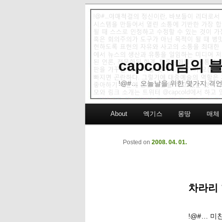
capcold님의
!@#… 오늘날을 위한 몇가지 격언
Main menu
About
엑기스
몽땅
매체
Skip to primary content
Skip to secondary content
Posted on
2008. 04. 01.
차라리
!@#… 미