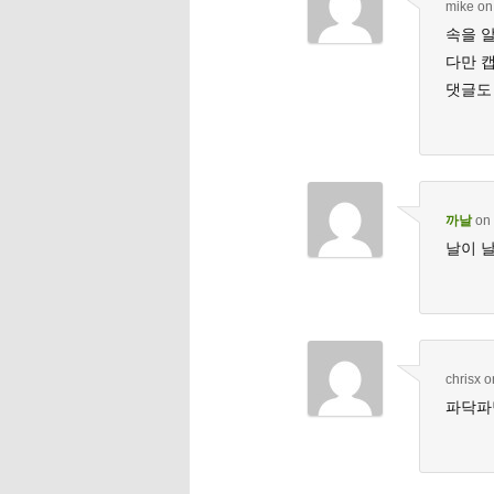
mike
o
속을 
다만 캡
댓글도
까날
on
날이 
chrisx
o
파닥파