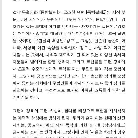
걸작 무협영화 [동방불패]의 급조한 속편 [동방불패2]의 시작 부
분에, 한 서양인과 무림인이 나누는 인상적인 문답이 있다. “강
호라는 것은 도대체 어디를 나타내는 것인가”라는 질문에, “강호
는 어디에나 있다”고 대답하는 대목이다(세부 용어는 조금 달랐
을 것이다). 무협물의 배경인 ‘강호’는 그렇듯 단순히 공간이 아
니라, 세상의 어떤 속성을 나타낸다. 강호는 사방 각지 어디든
사람 사는 곳에서, 사회적 제도화가 덜 되어 있는 다양한 속세의
다툼들이 벌어지는 활동 층위다. 그리고 무협물은 그런 강호에
서 초월적 수준의 신체적 무력을 지닌 ‘무림인’들이 겪는 모험이
다. 그렇기에 긍정적으로 보자면 관의 힘이 온전한 정의를 보장
하지 못하는 사회에서 무림인들이 각자의 의지로 나름의 정의를
관철하는 것이고, 부정적으로 보자면 미화된 조폭들의 역학 관
계이기도 하다.
그런데 강호의 그런 속성이, 현대를 배경으로 무협을 재해석하
는 매력적 상상에는 방해가 된다. 우리가 흔히 아는 현대의 선진
사회는, 공권력이 아닌 사적 폭력에 의한 정의를 (정당하게도)
금지하는 것이 큰 원칙이다. 그렇기에 만화 [서울협객전]의 경우