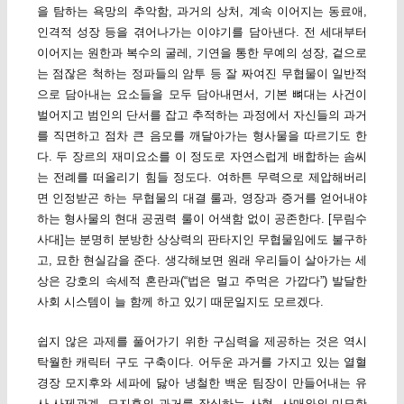
을 탐하는 욕망의 추악함, 과거의 상처, 계속 이어지는 동료애,
인격적 성장 등을 겪어나가는 이야기를 담아낸다. 전 세대부터
이어지는 원한과 복수의 굴레, 기연을 통한 무예의 성장, 겉으로
는 점잖은 척하는 정파들의 암투 등 잘 짜여진 무협물이 일반적
으로 담아내는 요소들을 모두 담아내면서, 기본 뼈대는 사건이
벌어지고 범인의 단서를 잡고 추적하는 과정에서 자신들의 과거
를 직면하고 점차 큰 음모를 깨달아가는 형사물을 따르기도 한
다. 두 장르의 재미요소를 이 정도로 자연스럽게 배합하는 솜씨
는 전례를 떠올리기 힘들 정도다. 여하튼 무력으로 제압해버리
면 인정받곤 하는 무협물의 대결 룰과, 영장과 증거를 얻어내야
하는 형사물의 현대 공권력 룰이 어색함 없이 공존한다. [무림수
사대]는 분명히 분방한 상상력의 판타지인 무협물임에도 불구하
고, 묘한 현실감을 준다. 생각해보면 원래 우리들이 살아가는 세
상은 강호의 속세적 혼란과(“법은 멀고 주먹은 가깝다”) 발달한
사회 시스템이 늘 함께 하고 있기 때문일지도 모르겠다.
쉽지 않은 과제를 풀어가기 위한 구심력을 제공하는 것은 역시
탁월한 캐릭터 구도 구축이다. 어두운 과거를 가지고 있는 열혈
경장 모지후와 세파에 닳아 냉철한 백운 팀장이 만들어내는 유
사 사제관계, 모지후의 과거를 장식하는 사형, 사매와의 미묘한