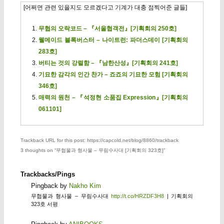
[어쩌면 관련 있을지도 모르겠다고 기계가 대충 점찍어준 글들]
무협의 오락코드 – 『서울협객전』[기획회의 250호]
웰메이드 블록버스터 – 나이트런: 파더스데이 [기획회의
283호]
버티는 것의 강렬함 – 『남한산성』[기획회의 241호]
기묘한 감각의 인간 찬가 – 죠죠의 기묘한 모험 [기획회의
346호]
매력의 원천 – 『석정현 소품집 Expression』[기획회의
061101]
Trackback URL for this post: https://capcold.net/blog/8860/trackback
3 thoughts on “
무협물과 형사물 – 무림수사대 [기획회의 323호]
”
Trackbacks/Pings
Pingback by
Nakho Kim
무협물과 형사물 – 무림수사대
http://t.co/HRZDF3H8
| 기획회의
323호 서평