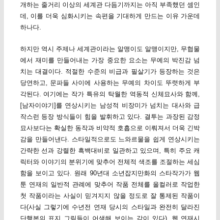
개하는 줄거리 이상의 세계관 다듬기까지는 아직 부족했던 셈인
데, 이를 더욱 심화시키는 속편을 기대하게 만드는 이유 가운데
하나다.
하지만 역시 주제나 세계관이라는 알맹이도 알맹이지만, 무협물
에서 재미를 만들어내는 가장 중요한 요소는 무예의 박진감 넘
치는 대결이다. 적절한 수준의 비급과 필살기가 등장하는 것은
당연하고, 문파들 사이에 사용하는 무예의 차이도 뚜렷하게 부
각된다. 여기에는 작가 특유의 탁월한 역동적 신체묘사와 함께,
[남자이야기]를 연상시키는 남성적 비장미가 넘치는 대사와 급
작스런 등장 방식들이 힘을 발휘하고 있다. 결투는 과장된 감정
묘사보다는 확실한 동작과 비약적 호흡으로 이뤄져서 더욱 긴박
감을 만들어낸다. 스타일적으로도 느와르물을 쉽게 연상시키는
간략한 선과 강렬한 흑백대비로 일관하고 있으며, 특히 주요 캐
릭터와 이야기의 분위기에 맞추어 전체적 색조를 조절하는 세심
함을 보이고 있다. 원래 90년대 소년잡지만화의 스타작가가 웹
툰 연재의 일반적 관례에 맞추어 작품 전체를 올컬러로 작업한
첫 작품이라는 사실이 믿겨지지 않을 정도로 잘 통제된 작품이
다(사실 그렇기에 수년전 연재 당시의 스타일과 완전히 달라진
단행본의 표지 그림들이 어색해 보이는 감이 있다). 웹 연재시