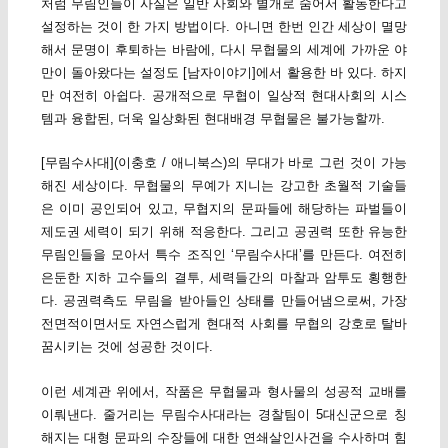
처럼 무림인들이 사실은 일반 사회와 별개로 숨어서 활동한다고
설정하는 것이 한 가지 방법이다. 아니면 한번 인간 세상이 멸망
해서 문명이 후퇴하는 바람에, 다시 무협물의 세계에 가까운 야
만이 돌아왔다는 설정도 [남자이야기]에서 활용한 바 있다. 하지
만 여전히 아쉽다. 공개적으로 무협이 일상적 현대사회의 시스
템과 융합된, 더욱 일상화된 현대배경 무협물은 불가능할까.
[무림수사대](이충호 / 애니북스)의 무대가 바로 그런 것이 가능
해진 세상이다. 무협물의 무예가 지니는 강고한 초월적 기술들
은 이미 공인되어 있고, 무협지의 문파들에 해당하는 파벌들이
제도권 세력이 되기 위해 적응한다. 그리고 공권력 또한 유능한
무림인들을 모아서 특수 조직인 ‘무림수사대’를 만든다. 여전히
은둔한 지하 고수들의 결투, 세력들간의 마찰과 암투도 횡행한
다. 공권력측도 무림을 받아들인 상태를 만들어냄으로써, 가장
전면적이면서도 자연스럽게 현대적 사회를 무협의 강호로 탈바
꿈시키는 것에 성공한 것이다.
이런 세계관 위에서, 작품은 무협물과 형사물의 성공적 교배를
이뤄낸다. 줄거리는 무림수사대라는 경찰팀이 5대신군으로 칭
해지는 대형 문파의 수장들에 대한 연쇄살인사건을 수사하며 힘