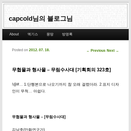
capcold님의 블로그님
Main menu
About
엑기스
몽땅
방명록
Skip to primary content
Skip to secondary content
Posted on
2012. 07. 18.
Post navigation
←
Previous
Next
→
무협물과 형사물 – 무림수사대 [기획회의 323호]
!@#… 1.단행본으로 나오기까지 참 오래 걸렸더라. 2.표지 디자
인이 무척… 아쉽다.
무협물과 형사물 – [무림수사대]
김낙호(만화연구가)