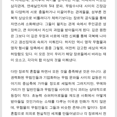
삼각관계, 연쇄살인자와 5대 문파, 무림수사대 사이의 긴장감
등 다양하게 서로 충돌하거나 이끌어주는 관계들을, 섣부른 전
복적 상상으로 비틀려다가 체하기보다는 장르적 공식들을 통해
자연스레 소화해낸다. 그들이 펼치는 관계 속에서 주인공은 성
장하고, 큰 의미에서 자신의 과업을 받아들이게 된다. 깊은 원한
은 그보다 더 깊은 우정과 서로에 대한 신뢰를 통해 극복해 나아
가고 권선징악과 속죄가 이뤄진다. 하지만 역시 명작 무협물과
명작 형사물 양측에서 종종 그렇듯, 여전히 강고한 세상의 벽과
허망함도 있다. 이 모든 것이 우리가 해당 장르들에서 바라는 재
미 요소고, 각각의 합 이상의 것을 이뤄낸다.
다만 장르적 혼합을 하면서 모든 것을 충족해낸 것은 아니다. 공
권력화된 무림인들과 기업화하는 무림 문파들 사이의 갈등은 이
야기의 중심축에 가까울 정도로 세밀하게 그려지지만, 무예와
거리가 먼 일반인들과 무림인들 사이의 인식 괴리는 상대적으로
등장이 적다. 초능력 슈퍼히어로들을 제도권 사회에서 어떻게
받아들일 것인가라는 소재를 다루는 미국권 만화가 적지 않은
데, 무협물의 무림인들도 그들과 비슷한 존재니까 말이다. 장르
혼합으로 의외로 현실적인 세계를 만들어냈으나 각 장르에서 전