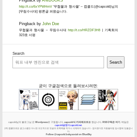
Pingback by
ANIBOOKS
http://t.co/6xYPWHmV
'무협물과 형사물' – 캡콜드(@capcold)님의
[무림수사대] 평론글 퍼왔습니다.
Pingback by
John Doe
무협물과 형사물 – 무림수사대
http://t.co/HRZDF3H8
| 기획회의
323호 서평
Search
Search
굳이 구글검색으로 돌려보시려면:
capcold님의 블로그님 은
Wordpress
로 구동됩니다.
capcold식 카피레프트
를 챙깁니다.
RSS구독은 여기
. 메일은
capcold골뱅이capcold.net
.
[주] 캡콜닷넷은 광고스팸만 아니면 의도적으로 덧글과 트랙백을 막거나 삭제하지 않습니다 - 없어졌다면 자동필터링 임시함에 있을겁니
다.
Follow @capcold.bsky.social on BlueSky