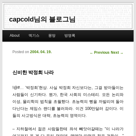
capcold님의 블로그님
Main menu
About
엑기스
몽땅
방명록
Skip to primary content
Skip to secondary content
Posted on
2004. 04. 19.
Post navigation
←
Previous
Next
→
신비한 박정희 나라
!@#… ‘박정희’현상. 사실 박정희 자신보다는, 그걸 받아들이는
사람들이 신기하다. 뭔가, 한국 사회의 미스테리. 모든 논리와
이성, 물리학의 법칙을 초월했다. 초능력의 뻥을 까발리며 돌아
다닌다는 제임스 랜디를 불러와라. 이건 100만달러 감이다. 이
들의 사고방식은 대략, 초능력의 영역이다.
– 지하철에서 젊은 사람들한테 좌석 빼앗아갈때는 “이 나라가
여기까지 온 게 다 우리 덕인데, 열매만 따먹은 젊은 것들이…”