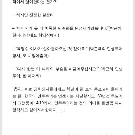
먹어서 싫어한다는 건가?
…하지만 진정한 결정타.
– “아버지가 못 다 이룩한 민주화를 완성시키겠습니다.”(박근혜,
한나라당 대표 취임식에서)
– “육영수 여사가 살아돌아오신 것 같아요.” (박근혜의 민생투어
당시, 모 시장아줌마)
– “다시 한번 이 나라의 부흥을 이끌어주십시오.” (박근혜 민생
투어, 한 아저씨)
!@#… 이런 금치산자들에게도 똑같이 한 표씩 투표권이 돌아가
는 한, 한국의 민주주의는 언젠가는 자멸할지도. 60년전 독일에
서 그랬듯이. 4/19라서, 민주주의라는 것의 의미를 한번쯤 다시
생각하고 싶어져서한마디. -_-;