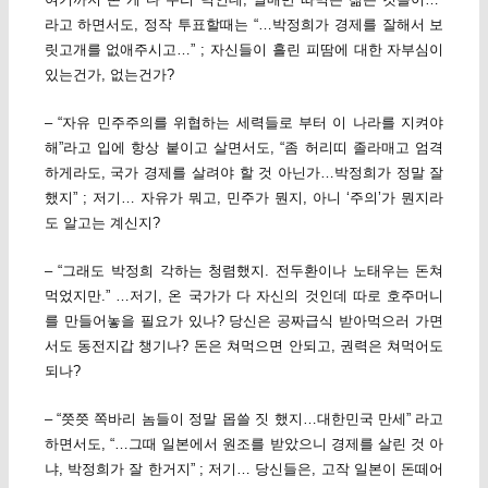
라고 하면서도, 정작 투표할때는 “…박정희가 경제를 잘해서 보
릿고개를 없애주시고…” ; 자신들이 흘린 피땀에 대한 자부심이
있는건가, 없는건가?
– “자유 민주주의를 위협하는 세력들로 부터 이 나라를 지켜야
해”라고 입에 항상 붙이고 살면서도, “좀 허리띠 졸라매고 엄격
하게라도, 국가 경제를 살려야 할 것 아닌가…박정희가 정말 잘
했지” ; 저기… 자유가 뭐고, 민주가 뭔지, 아니 ‘주의’가 뭔지라
도 알고는 계신지?
– “그래도 박정희 각하는 청렴했지. 전두환이나 노태우는 돈쳐
먹었지만.” …저기, 온 국가가 다 자신의 것인데 따로 호주머니
를 만들어놓을 필요가 있나? 당신은 공짜급식 받아먹으러 가면
서도 동전지갑 챙기나? 돈은 쳐먹으면 안되고, 권력은 쳐먹어도
되나?
– “쯧쯧 쪽바리 놈들이 정말 몹쓸 짓 했지…대한민국 만세” 라고
하면서도, “…그때 일본에서 원조를 받았으니 경제를 살린 것 아
냐, 박정희가 잘 한거지” ; 저기… 당신들은, 고작 일본이 돈떼어