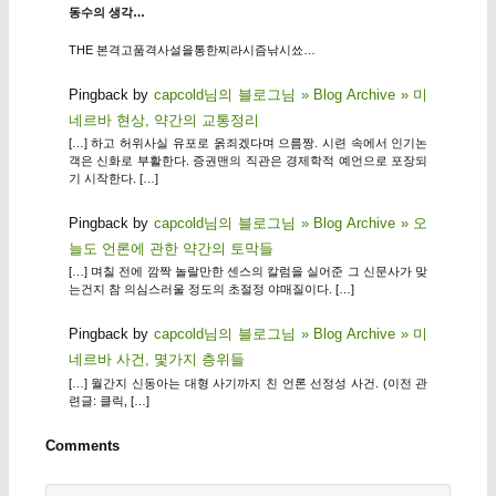
동수의 생각…
THE 본격고품격사설을통한찌라시즘낚시쑈…
Pingback by
capcold님의 블로그님 » Blog Archive » 미
네르바 현상, 약간의 교통정리
[…] 하고 허위사실 유포로 옭죄겠다며 으름짱. 시련 속에서 인기논
객은 신화로 부활한다. 증권맨의 직관은 경제학적 예언으로 포장되
기 시작한다. […]
Pingback by
capcold님의 블로그님 » Blog Archive » 오
늘도 언론에 관한 약간의 토막들
[…] 며칠 전에 깜짝 놀랄만한 센스의 칼럼을 실어준 그 신문사가 맞
는건지 참 의심스러울 정도의 초절정 야매질이다. […]
Pingback by
capcold님의 블로그님 » Blog Archive » 미
네르바 사건, 몇가지 층위들
[…] 월간지 신동아는 대형 사기까지 친 언론 선정성 사건. (이전 관
련글: 클릭, […]
Comments