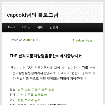
capcold님의 블로그님
Main menu
About
엑기스
몽땅
방명록
Skip to primary content
Skip to secondary content
Posted on
2008. 11. 21.
Post navigation
←
Previous
Next
→
THE 본격고품격칼럼을통한찌라시즘낚시쑈
!@#… 이런 것은 한국언론사에 길이 남겨둬야한다. THE 본격
고품격칼럼을통한찌라시즘낚시쑈. 미네르바 현상이 경제가 아
니라 저널리즘 쪽으로 이런 재미있는 떡밥이 되어주다니!
발단:
난데 없는 고품격 풍자 칼럼
전개:
여러 언론들 설레발쑈
위기:
상황 뽀록과 굴욕