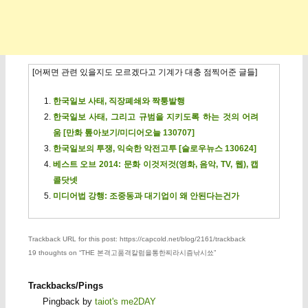
[어쩌면 관련 있을지도 모르겠다고 기계가 대충 점찍어준 글들]
한국일보 사태, 직장폐쇄와 짝퉁발행
한국일보 사태, 그리고 규범을 지키도록 하는 것의 어려
움 [만화 톺아보기/미디어오늘 130707]
한국일보의 투쟁, 익숙한 악전고투 [슬로우뉴스 130624]
베스트 오브 2014: 문화 이것저것(영화, 음악, TV, 웹), 캡
콜닷넷
미디어법 강행: 조중동과 대기업이 왜 안된다는건가
Trackback URL for this post: https://capcold.net/blog/2161/trackback
19 thoughts on “
THE 본격고품격칼럼을통한찌라시즘낚시쑈
”
Trackbacks/Pings
Pingback by
taiot's me2DAY