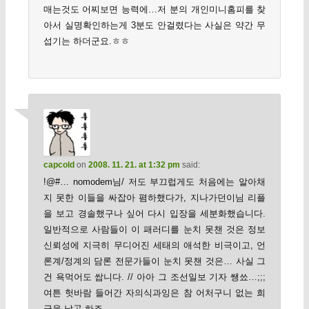
매는것도 어찌보면 능력에…저 분의 개인미니홈피를 찾
아서 실명확인하는게 3분도 안걸렸다는 사실은 약간 무
섭기는 하더군요.ㅎㅎ
capcold
on
2008. 11. 21. at 1:32 pm
said:
!@#… nomodem님/ 저도 부끄럽게도 처음에는 알아채
지 못한 이들을 싸잡아 폄하했다가, 지나가던이님 리플
을 보고 경솔했구나 싶어 다시 입장을 세분화했습니다.
일반적으로 사람들이 이 패러디를 눈치 못챈 것은 정보
신뢰성에 지극히 무디어진 세태의 애석한 비극이고, 언
론계/정계의 담론 전문가들이 눈치 못챈 것은… 사실 그
건 욕먹어도 쌉니다. // 아아 그 조선일보 기자 쌩쑈…;;;
여튼 헛바람 들어간 자의식과잉은 참 어처구니 없는 희
극을 낳곤 하죠.