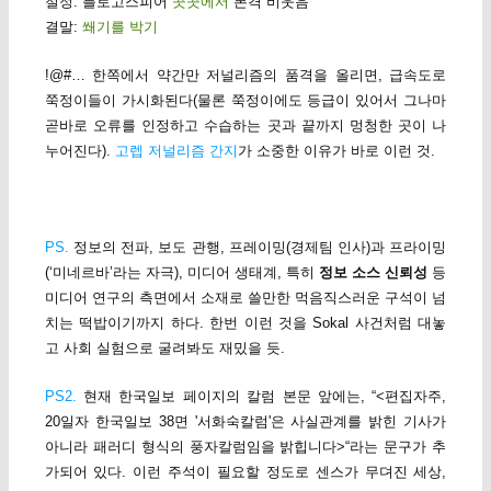
절정: 블로고스피어
곳곳에서
본격 비웃음
결말:
쐐기를 박기
!@#… 한쪽에서 약간만 저널리즘의 품격을 올리면, 급속도로
쭉정이들이 가시화된다(물론 쭉정이에도 등급이 있어서 그나마
곧바로 오류를 인정하고 수습하는 곳과 끝까지 멍청한 곳이 나
누어진다).
고렙 저널리즘 간지
가 소중한 이유가 바로 이런 것.
PS.
정보의 전파, 보도 관행, 프레이밍(경제팀 인사)과 프라이밍
(‘미네르바’라는 자극), 미디어 생태계, 특히
정보 소스 신뢰성
등
미디어 연구의 측면에서 소재로 쓸만한 먹음직스러운 구석이 넘
치는 떡밥이기까지 하다. 한번 이런 것을 Sokal 사건처럼 대놓
고 사회 실험으로 굴려봐도 재밌을 듯.
PS2.
현재 한국일보 페이지의 칼럼 본문 앞에는, “<편집자주,
20일자 한국일보 38면 '서화숙칼럼'은 사실관계를 밝힌 기사가
아니라 패러디 형식의 풍자칼럼임을 밝힙니다>“라는 문구가 추
가되어 있다. 이런 주석이 필요할 정도로 센스가 무뎌진 세상,