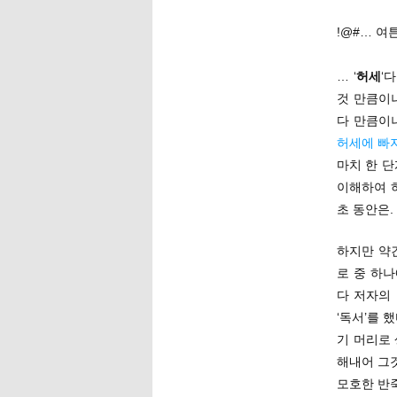
!@#… 여
… ‘
허세
‘
것 만큼이
다 만큼이
허세에 빠
마치 한 단
이해하여 
초 동안은.
하지만 약
로 중 하
다 저자의
‘독서’를 
기 머리로
해내어 그
모호한 반죽