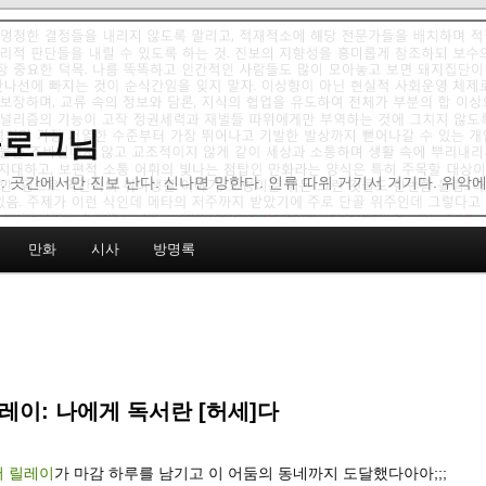
 블로그님
: 곳간에서만 진보 난다. 신나면 망한다. 인류 따위 거기서 거기다. 위악
만화
시사
방명록
레이: 나에게 독서란 [허세]다
서 릴레이
가 마감 하루를 남기고 이 어둠의 동네까지 도달했다아아;;;