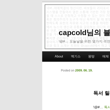
capcold님의
!@#… 오늘날을 위한 몇가지 격언
Main menu
About
엑기스
몽땅
매체
Skip to primary content
Skip to secondary content
Posted on
2009. 06. 19.
독서 릴
!@#…
독