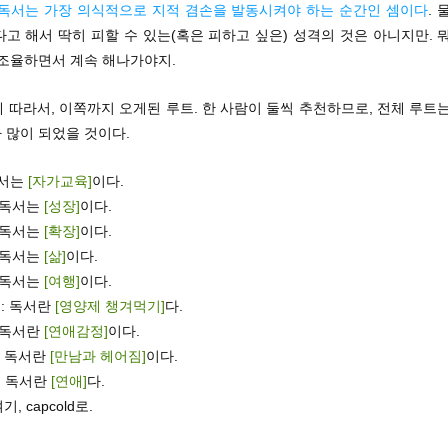
독서는 가장 의식적으로 지적 겸손을 발동시켜야 하는 순간인 셈이다
. 
고 해서 딱히 피할 수 있는(혹은 피하고 싶은) 성격의 것은 아니지만. 
 조율하면서 계속 해나가야지.
에 따라서, 이쪽까지 오게된 루트. 한 사람이 둘씩 추천하므로, 전체 루트
 많이 되었을 것이다.
 독서는
[자가교육]
이다.
: 독서는
[성장]
이다.
: 독서는
[확장]
이다.
: 독서는
[삶]
이다.
: 독서는
[여행]
이다.
n : 독서란
[영양제 챙겨먹기]
다.
: 독서란
[연애감정]
이다.
d : 독서란
[만남과 헤어짐]
이다.
x : 독서란
[연애]
다.
, capcold로.