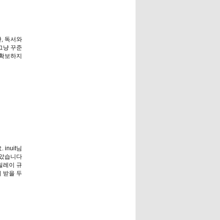
, 독서와
그냥 꾸준
 확보하지
inuit님
알았습니다
릴레이 규
 받을 두