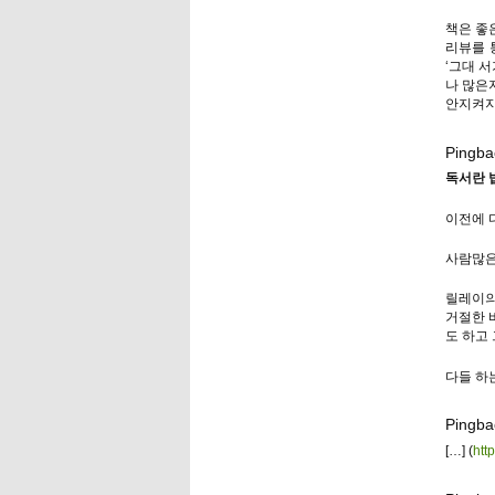
책은 좋
리뷰를 
‘그대 
나 많은
안지켜지
Pingba
독서란 
이전에 
사람많은
릴레이의
거절한 
도 하고 
다들 하는
Pingba
[…] (
http