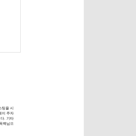
포스팅을 시
릴레이 주자
니다. 기타
은독백님으