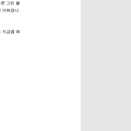
물론 그런 불
뭐 어쩌겠나.
는 지금쯤 꽤