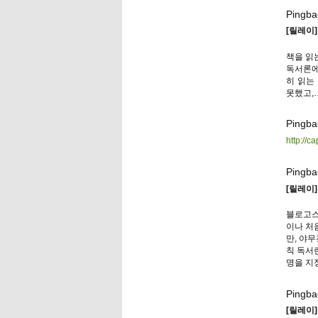
Pingba
[릴레이
책을 읽
독서론에
히 읽는
못했고,…
Pingba
http://c
Pingba
[릴레이
블로고스피
이나 처
만, 야
칙 독서
명을 지
Pingba
[릴레이