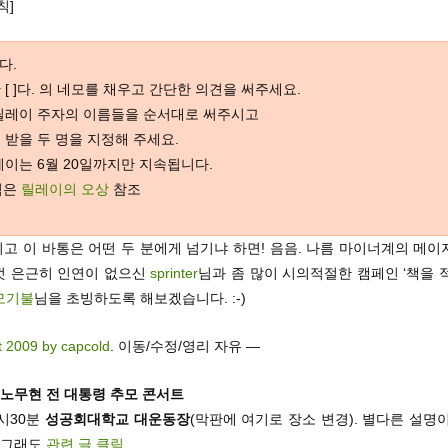
칙]
다.
란 [ ]다. 의 네모를 채우고 간단한 의견을 써주세요.
 릴레이 주자의 이름들을 순서대로 써주시고
이 받을 두 명을 지정해 주세요.
릴레이는 6월 20일까지만 지속됩니다.
칙은
릴레이의 오상
참조
리고 이 바통은 어떤 두 분에게 넘기냐 하면! 음음. 나름 마이너계의 메
껏 은근히 인연이 없으신
sprinter
님과 좀 많이 시의적절한 캠페인 ‘책을 
모기불
님을 초빙하도록 해보겠습니다. :-)
t 2009 by capcold
. 이동/수정/영리 자유 —
노무현 전 대통령 추모 콘서트
6시30분
성공회대학교 대운동장
(막판에 여기로 장소 변경). 별다른 설명
, 그래도
관련 글 클릭
.