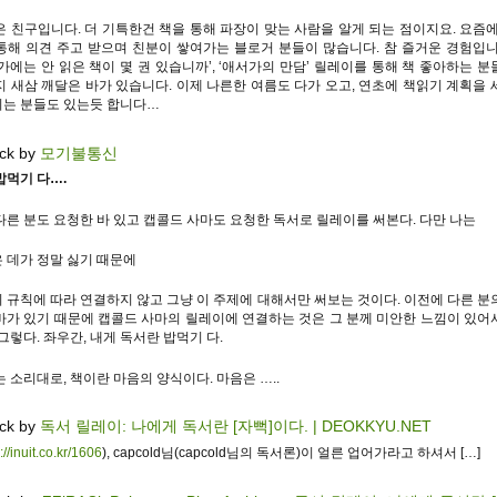
은 친구입니다. 더 기특한건 책을 통해 파장이 맞는 사람을 알게 되는 점이지요. 요즘에
통해 의견 주고 받으며 친분이 쌓여가는 블로거 분들이 많습니다. 참 즐거운 경험입니
서가에는 안 읽은 책이 몇 권 있습니까’, ‘애서가의 만담’ 릴레이를 통해 책 좋아하는 분
지 새삼 깨달은 바가 있습니다. 이제 나른한 여름도 다가 오고, 연초에 책읽기 계획을 
는 분들도 있는듯 합니다…
ck by
모기불통신
밥먹기 다….
다른 분도 요청한 바 있고 캡콜드 사마도 요청한 독서로 릴레이를 써본다. 다만 나는
 데가 정말 싫기 때문에
 규칙에 따라 연결하지 않고 그냥 이 주제에 대해서만 써보는 것이다. 이전에 다른 분
바가 있기 때문에 캡콜드 사마의 릴레이에 연결하는 것은 그 분께 미안한 느낌이 있어
그렇다. 좌우간, 내게 독서란 밥먹기 다.
 소리대로, 책이란 마음의 양식이다. 마음은 …..
ck by
독서 릴레이: 나에게 독서란 [자뻑]이다. | DEOKKYU.NET
://inuit.co.kr/1606
), capcold님(capcold님의 독서론)이 얼른 업어가라고 하셔서 […]