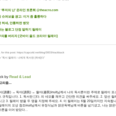
 ‘루저의 난’ 온라인 토론회 @theacro.com
 슈퍼보울 광고: 이거 좀 훌륭하다
 허세, 안통하면 병맛
는 블로그 단점 말하기 릴레이
의를 버리자 [굿바이 올드 코리아! 릴레이]
for this post: https://capcold.net/blog/3833/trackback
 “
독서 릴레이: 나에게 독서란 [허세]다
”
ck by
Read & Lead
알고리즘…
서(讀書) → 독아(讀我) → 월아(越我)inuit님께서 나의 독서론이란 주제로 릴레이 
 규칙입니다. 1. 독서란 [ ]다. 의 네모를 채우고 간단한 의견을 써주세요. 2. 앞선 
고 3. 릴레이 받을 두 명을 지정해 주세요. 4. 이 릴레이는 6월 20일까지만 지속됩
릴레이의 오상 참조inuit님께서 유정식님과 맑은독백님께 바톤을 넘기셨고, 나는 맑
바톤을 이어 받았다…