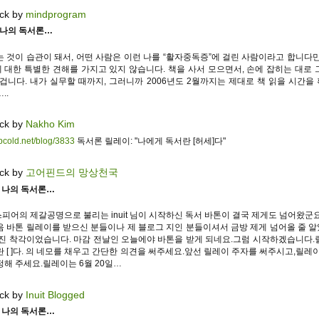
ck by
mindprogram
]나의 독서론…
는 것이 습관이 돼서, 어떤 사람은 이런 나를 “활자중독증”에 걸린 사람이라고 합니다만
 대한 특별한 견해를 가지고 있지 않습니다. 책을 사서 모으면서, 손에 잡히는 대로 
 겁니다. 내가 실무할 때까지, 그러니까 2006년도 2월까지는 제대로 책 읽을 시간을
..
ck by
Nakho Kim
apcold.net/blog/3833
독서론 릴레이: "나에게 독서란 [허세]다"
ck by
고어핀드의 망상천국
] 나의 독서론…
어의 제갈공명으로 불리는 inuit 님이 시작하신 독서 바톤이 결국 제게도 넘어왔군요. 
음 바톤 릴레이를 받으신 분들이나 제 블로그 지인 분들이셔서 금방 제게 넘어올 줄 
무진 착각이었습니다. 마감 전날인 오늘에야 바톤을 받게 되네요.그럼 시작하겠습니다.
란 [ ]다. 의 네모를 채우고 간단한 의견을 써주세요.앞선 릴레이 주자를 써주시고,릴레이
정해 주세요.릴레이는 6월 20일…
ck by
Inuit Blogged
] 나의 독서론…