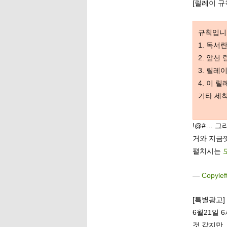
[릴레이 규
규칙입니
1. 독서
2. 앞선
3. 릴레
4. 이 
기타 세
!@#… 그
거와 지금
펼치시는
—
Copylef
[특별광고]
6월21일 
것 같지만