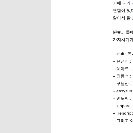
기에 내게
편함이 있다
알아서 잘
!@#… 룰
가지치기가
– inuit :
– 유정식 
– 쉐아르 
– 최동석 
– 구월산 
– easysu
– 민노씨 
– leopor
– Hendri
– 그리고 여기