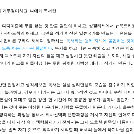
튼 거두절미하고. 나에게 독서란…
다. 다다이즘에 무릎 꿇는 것 만큼 겉멋의 허세고, 샹젤리제에서 뉴욕트리
나 자아도취의 허세고, 국민을 섬기며 선진 일류국가를 만드는데 온몸을
나 입바른 구라의 허세다. 정확히는,
독서라는 행위 자체에 몰입하는 것이
지도록 하는 커다란 함정이다
. 독서를 하고 나면 – 특히 길고 어려운 텍
계 텍스트와 자기 자신의 틀을 깨고 성장시킨 듯한 쾌감을 느끼며, 해당
하나의 링크를 만들어냈다는 듯한 짜릿한 자뻑성 쾌감에 잠기게 만든다… 대
간만 진정하고 생각해보면 독서는 실상 삼라만상의 모습을 흡수하기 위한
나에 불과하고, 경우에 따라서는 그다지 효과적인 것도 아니다. 수천 페이
 본심이 제대로 담긴 강연 한 시간이 더 훌륭한 경우가 얼마나 많던가. 
했다는 것이 주는 이상한 아우라는, 사람을 우쭐하게 만든다. 게다가, 흡수
 생각하는 과정을 통해서 취사선택과 변환과정을 거치고 자신의 언어로 
것을 다시 세상 속에 맥락화시키기 전까지는 그저 모호한 반죽일 따름이다.
을 ‘벌써 자기 것’으로 착각하기 시작할 때 허세의 늪에서 빠져나올 길이