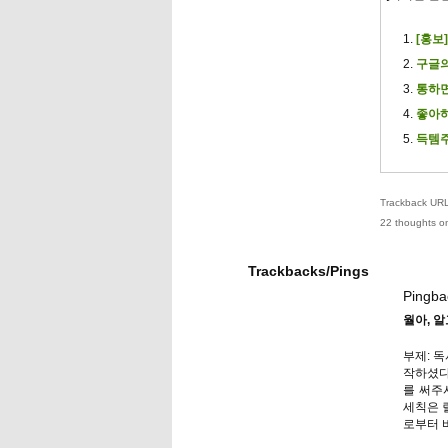
[홍보]
구글의
통하면
좋아하
득템주
Trackback URL 
22 thoughts on
Trackbacks/Pings
Pingba
월아, 
부제: 독
작하셨다.
를 써주시
세칙은 
로부터 