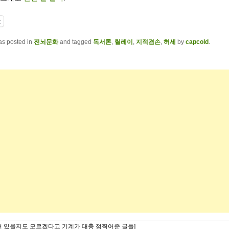
t
as posted in
전뇌문화
and tagged
독서론
,
릴레이
,
지적겸손
,
허세
by
capcold
.
련 있을지도 모르겠다고 기계가 대충 점찍어준 글들]