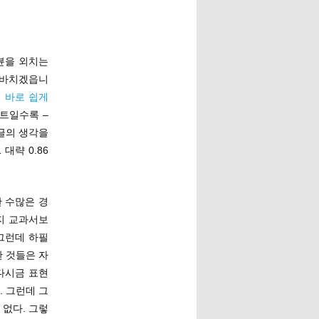
뷴을 외치는
 바치겠읍니
 바로 쉽게
스트일수록 –
 글의 생각을
략 0.86
 수많은 경
지 교과서보
그런데 하필
한 것들은 자
다시금 표현
 그런데 그
 없다. 그렇