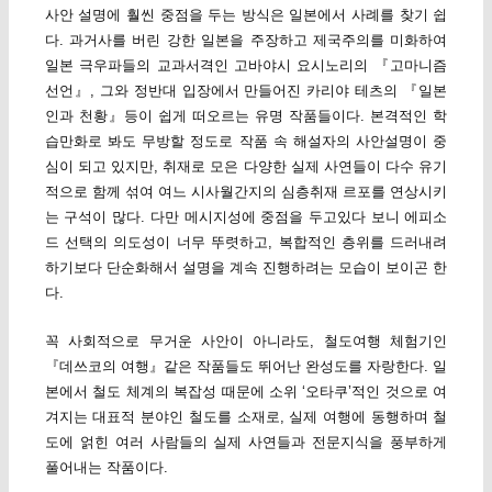
사안 설명에 훨씬 중점을 두는 방식은 일본에서 사례를 찾기 쉽
다. 과거사를 버린 강한 일본을 주장하고 제국주의를 미화하여
일본 극우파들의 교과서격인 고바야시 요시노리의 『고마니즘
선언』, 그와 정반대 입장에서 만들어진 카리야 테츠의 『일본
인과 천황』등이 쉽게 떠오르는 유명 작품들이다. 본격적인 학
습만화로 봐도 무방할 정도로 작품 속 해설자의 사안설명이 중
심이 되고 있지만, 취재로 모은 다양한 실제 사연들이 다수 유기
적으로 함께 섞여 여느 시사월간지의 심층취재 르포를 연상시키
는 구석이 많다. 다만 메시지성에 중점을 두고있다 보니 에피소
드 선택의 의도성이 너무 뚜렷하고, 복합적인 층위를 드러내려
하기보다 단순화해서 설명을 계속 진행하려는 모습이 보이곤 한
다.
꼭 사회적으로 무거운 사안이 아니라도, 철도여행 체험기인
『데쓰코의 여행』같은 작품들도 뛰어난 완성도를 자랑한다. 일
본에서 철도 체계의 복잡성 때문에 소위 ‘오타쿠’적인 것으로 여
겨지는 대표적 분야인 철도를 소재로, 실제 여행에 동행하며 철
도에 얽힌 여러 사람들의 실제 사연들과 전문지식을 풍부하게
풀어내는 작품이다.