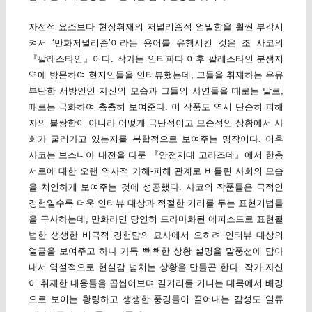
자전적 요소보다 현장취재의 저널리즘적 엄밀함을 훨씬 부각시
켜서 ‘만화저널리즘’이라는 용어를 유행시킨 것은 조 사코의
『팔레스타인』이다. 작가는 인티파다 이후 팔레스타인 분쟁지
역에 방문하여 현지인들을 인터뷰했는데, 그들을 취재하는 우유
부단한 서방인인 자신의 모습과 그들의 사연들을 때로는 말로,
때로는 극화하여 촘촘히 보여준다. 이 작품도 역시 단순히 피해
자의 불쌍함이 아니라 어떻게 극단적이고 모순적인 상황에서 사
회가 굴러가고 있는지를 복합적으로 보여주는 명작이다. 이후
사코는 보스니아 내전을 다룬 『안전지대 고라즈데』에서 한층
서로에 대한 오랜 역사적 가해-피해 관계로 비틀린 사회의 모습
을 처연하게 보여주는 것에 성공했다. 사코의 작품들은 극적인
경험일수록 더욱 인터뷰 대상과 적절한 거리를 두는 표현기법들
을 구사하는데, 만화라면 당연히 드라마화된 에피소드로 표현될
법한 생생한 비극적 경험담의 묘사에서 오히려 인터뷰 대상의
얼굴을 보여주고 하나 가득 빽빽한 상황 설명을 말풍선에 담아
내서 역설적으로 현실감 넘치는 상황을 만들곤 한다. 작가 자신
이 취재한 내용들을 곱씹어보며 길거리를 거니는 대목에서 배경
으로 보이는 황량하고 생생한 풍경들이 끌어내는 감성도 일류