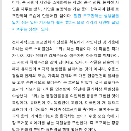
이다. 즉 사회적 사안을 소재화하는 저널리즘적 전통, 논픽션 사
연을 다루는 방식, 사안을 설명하는 기술 등이 합쳐지며 현재 르
포만화의 모습이 만들어진 셈이다.
잘된 르포만화는 생생함을
잃기 쉬운 일반 기사보다 훨씬 효과적으로 각각의 사연에 몰입
시켜주는 장점이 있다
.
전세계적으로 르포만화의 장점을 확실하게 각인시킨 것 가운데
하나는 아트 스피글먼의 『쥐』라는 작품이다. 이 작품은 작가
가 나치 치하 유태인 강제수용소 생존자인 아버지를 취재하여,
그 사연과 취재과정을 같이 담아내고 있다. 이 작품은 단순히 피
해자 유태인의 비극적 불쌍함을 설파하는 것이 아니라, 수용소
경험과 현재의 모습, 가족의 관계와 또 다른 인종편견의 불씨들
을 고루 중층적으로 보여주어 큰 호평을 받았다. 결국 르포타주
로서의 저널리즘 가치를 인정받아, 92년에 퓰리쳐상 특별상을
수상했다. 『쥐』는 등장인물들을 의인화된 동물로 표현한 것이
특징이다. 유태인이 쥐, 독일인이 고양이, 미국인이 개 등으로
표현되어 각 국민들의 특성과 상호관계를 축약해서 보여주는 효
과와 함께, 가벼운 어린이용 활극처럼 보이기 쉬운 모습 속에 가
장 무거운 이야기를 넣는 치밀함을 구현한다. 즉 르포라는 정공
법과 만화의 분방한 표현력을 함께 활용한 것이다.