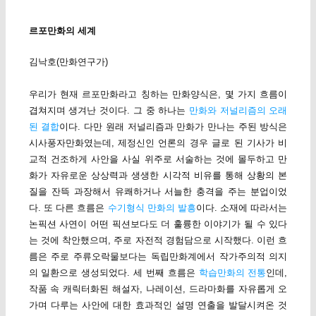
르포만화의 세계
김낙호(만화연구가)
우리가 현재 르포만화라고 칭하는 만화양식은, 몇 가지 흐름이
겹쳐지며 생겨난 것이다. 그 중 하나는
만화와 저널리즘의 오래
된 결합
이다. 다만 원래 저널리즘과 만화가 만나는 주된 방식은
시사풍자만화였는데, 제정신인 언론의 경우 글로 된 기사가 비
교적 건조하게 사안을 사실 위주로 서술하는 것에 몰두하고 만
화가 자유로운 상상력과 생생한 시각적 비유를 통해 상황의 본
질을 잔뜩 과장해서 유쾌하거나 서늘한 충격을 주는 분업이었
다. 또 다른 흐름은
수기형식 만화의 발흥
이다. 소재에 따라서는
논픽션 사연이 어떤 픽션보다도 더 훌륭한 이야기가 될 수 있다
는 것에 착안했으며, 주로 자전적 경험담으로 시작했다. 이런 흐
름은 주로 주류오락물보다는 독립만화계에서 작가주의적 의지
의 일환으로 생성되었다. 세 번째 흐름은
학습만화의 전통
인데,
작품 속 캐릭터화된 해설자, 나레이션, 드라마화를 자유롭게 오
가며 다루는 사안에 대한 효과적인 설명 연출을 발달시켜온 것