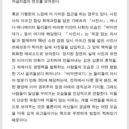
저널리즘의 면모를 보여준다.
혹은 기행문의 느낌에 더 가까운 접근을 하는 경우도 있다. 사진
사의 아프간 참상 취재과정을 담은 기베르의 『사진사』, 캐나
다 애니메이터 들리즐이 바라본 미얀마 사회의 모습인 『버마연
대기』등이 여기에 해당된다. 『사진사』는 ‘국경 없는 의사
들’과 함께하며 86년 소련 점령 당시 아프간 땅을 밟은 사진사
르페브르가 찍어온 실제 사진들을 삽입하고, 그 앞뒤 맥락을 만
화화한 에피소드로 보여준다. 정지된 장면의 실제 사진과 유연
한 이야기의 만화가 교차하며 만들어내는 깊은 상흔의 흔적들,
그 속에서도 생명력을 발휘하는 사람들의 모습은 그 어떤 평범
한 기사 글귀들보다 뛰어나다. 『버마연대기』는 들리즐의 아시
아 방문기 만화 3탄에 해당하는데, 전작에서 다룬 중국 쉔잔, 북
한 평양에 이어 권위주의 정권 아래의 경직성과 기이함, 그래도
사람들이 일상을 꾸려가는 모습들을 인상적으로 관찰한다. 이들
이 단순한 유람기에 머물지 않는 이유는, 개별 사연들을 에피소
드로 보여주는 것은 물론이며 자신들이 궁금해 하는 어떤 모습
을 더욱 깊게 파고들어가는 쪽으로 뚜렷하게 방점이 찍혀있기
때문이다.