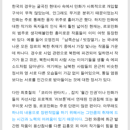
한국의 경우는 굴곡진 현대사 속에서 만화가 사회적으로 개입할
구석이 무척 많았는데, 안그래도 무거운 분위기 때문이었는지
만화는 주로 통쾌한 풍자 위주로 흘러가곤 했다. 하지만 만화에
대한 작가와 독자들의 인식 폭이 훨씬 넓어진 현재는, 르포만화
의 범주로 생각해볼만한 흥미로운 작품들이 이미 여럿 등장한
바 있다. 예를 들어 오영진의 『남쪽손님 / 빗장열기』는 국내에
나온 모든 장르의 북한 취재기 중에서 가장 빛나는 작품들 가운
데 하나다. 경수로 사업 관련으로 북한에 파견되어 일하면서 작
가가 듣고 겪은, 북한사회의 사람 사는 이야기들을 생활 속 에피
소드처럼 담아낸다. 여기에는 남북한 사람들의 은근히 비슷한
정서와 영 서로 다른 모습들이 가감 없이 들어있으며, 통일 염원
보다는 서로를 인간으로 받아들이는 것에 대한 정서가 있다.
다만 최호철의 『코리아 판타지』, 잡지 ‘월간 인권’이나 만화가
들의 자선사업 프로젝트 ‘러브툰’에서 연재된 인권침해 또는 불
우이웃 사연 등, 르포만화는 주로 단편이 많은 편이다. 아무래도
하나의 내용으로 장편작업을 하기 위해서는 그만큼의 취재에 드
는 시간과 노력의 어려움이 있기 때문이다
. 그런 와중에 최근 발
간된 작품이 용산참사를 다룬 김홍모 외 여러 작가들이 힘을 합