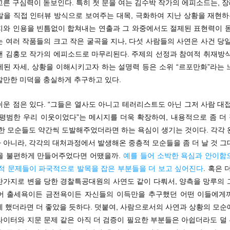
고른 구심력이 돋보인다. 특히 첫 문을 여는 김수박 작가의 에피소드는, 
말을 직접 인터뷰 방식으로 보여주는 대목, 극화하여 지난 상황을 재현하는
지와 인용을 빈틈없이 합쳐내는 연출과 그 와중에서도 절제된 표현력이 돋
 여러 작품들의 크고 작은 굴곡을 지나, 다섯 사람들의 사연은 사건 당
낸 김홍모 작가의 에피소드로 마무리된다. 주제의 선정과 참여적 취재방식
제된 자세, 상황을 이해시키고자 하는 설명력 등은 소위 “르포만화”라는 
할만한 미덕을 충실하게 추구하고 있다.
운 점은 있다. “그들은 열사도 아니고 테러리스트도 아닌 그저 사람 대
 평범한 우리 이웃이었다”는 메시지를 더욱 확장하여, 내용적으로 좀 더
묘한 모순들도 약간씩 도발해주었더라면 하는 욕심이 생기는 것이다. 각각 
 아니라, 각각의 대처과정에서 발생해온 중층적 모순들을 좀 더 날 것 그
을 불편하게 만들어주었다면 어땠을까.
예를 들어 소박한 욕심과 안이함
도적 문제들이 파국적으로 발목을 잡은 부분들을 더 보고 싶어진다
. 혹은 
찬가지로 변을 당한 경찰특공대원의 사연도 같이 다뤄서, 양측을 망루의 
어 출세욕이든 금전욕이든 자신들의 이득만을 추구했던 어떤 이들에게
게 했더라면 더 좋았을 듯하다. 덧붙여, 사람으로서의 사연과 상황의 모순
라이터와 지문 문제 같은 아직 더 검증이 필요한 부분들은 아쉽더라도 덜