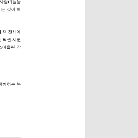
사람(!)들을
는 것이 책
 책 전체에
 픽션 시퀀
쏘아올린 작
.
 함께하는 북