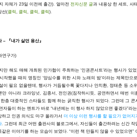
지 자체가 23일 이전에 출간). 얼마전
전자신문 글
과 내용상 한 세트, 사
장선(
클릭
,
클릭
,
클릭
,
클릭
).
 – 『내가 살던 용산』
화연구가)
지만 해도 매해 개최된 민가협이 주최하는 ‘인권콘서트’라는 행사가 있었
 시작했을 때의 명칭인 ‘양심수를 위한 시와 노래의 밤’이라는 제목만으로
설이 필요 없을텐데, 행사가 거듭될수록 꽃다지나 안치환, 정태춘 등 소
뿐만 아니라 크라잉넛, 김종서, 전인권(짐작하시듯, 공연하면서 매번 이
 한층 대중적인 스타들도 함께 하는 굵직한 행사가 되었다. 그런데 그 
연자들이 하는 멘트가 바로 “내년에는 이 행사 하지 않았으면 좋겠다”라는
방하고 인권 의식도 마구 올라가서
더 이상 이런 행사를 할 필요가 없어지
다
. 그런데 최근 어떤 출판사의 블로그에서, 자신들이 출간하려는 신간 
같은 이야기를 하는 모습이 보였다. “이런 책 만들지 않을 수 있었으면”