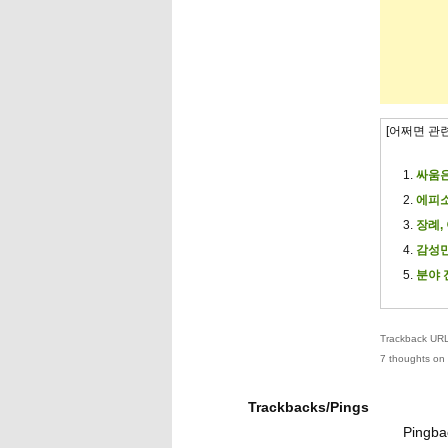
[어쩌면 관
싸움은
에피소
장례,
감성만
분야 
Trackback URL 
7 thoughts on 
Trackbacks/Pings
Pingba