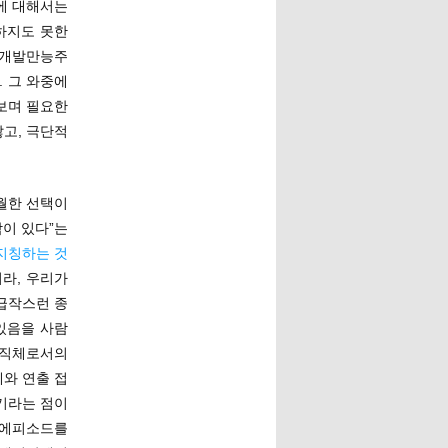
제에 대해서는
하지도 못한
 개발만능주
 그 와중에
보며 필요한
고, 극단적
월한 선택이
람이 있다”는
지칭하는 것
니라, 우리가
급작스런 종
있음을 사람
조직체로서의
와 연출 접
기라는 점이
 에피소드를