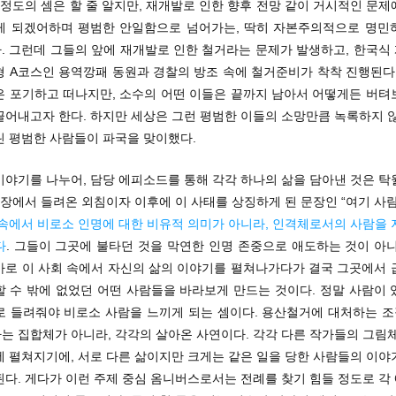
 정도의 셈은 할 줄 알지만, 재개발로 인한 향후 전망 같이 거시적인 문
게 되겠어하며 평범한 안일함으로 넘어가는, 딱히 자본주의적으로 명민
. 그런데 그들의 앞에 재개발로 인한 철거라는 문제가 발생하고, 한국식
형 A코스인 용역깡패 동원과 경찰의 방조 속에 철거준비가 착착 진행된다.
은 포기하고 떠나지만, 소수의 어떤 이들은 끝까지 남아서 어떻게든 버텨
끌어내고자 한다. 하지만 세상은 그런 평범한 이들의 소망만큼 녹록하지 않
린 평범한 사람들이 파국을 맞이했다.
이야기를 나누어, 담당 에피소드를 통해 각각 하나의 삶을 담아낸 것은 탁
현장에서 들려온 외침이자 이후에 이 사태를 상징하게 된 문장인 “여기 사
 속에서 비로소 인명에 대한 비유적 의미가 아니라, 인격체로서의 사람을 
다
. 그들이 그곳에 불타던 것을 막연한 인명 존중으로 애도하는 것이 아
바로 이 사회 속에서 자신의 삶의 이야기를 펼쳐나가다가 결국 그곳에서 
할 수 밖에 없었던 어떤 사람들을 바라보게 만드는 것이다. 정말 사람이 
로 들려줘야 비로소 사람을 느끼게 되는 셈이다. 용산철거에 대처하는 
는 집합체가 아니라, 각각의 살아온 사연이다. 각각 다른 작가들의 그림체
에 펼쳐지기에, 서로 다른 삶이지만 크게는 같은 일을 당한 사람들의 이야
된다. 게다가 이런 주제 중심 옴니버스로서는 전례를 찾기 힘들 정도로 각