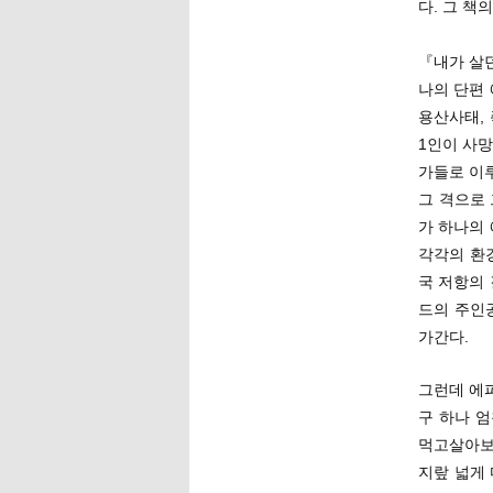
다. 그 책
『내가 살던
나의 단편 
용산사태,
1인이 사망
가들로 이
그 격으로
가 하나의
각각의 환
국 저항의 
드의 주인
가간다.
그런데 에
구 하나 엄
먹고살아보
지랖 넓게