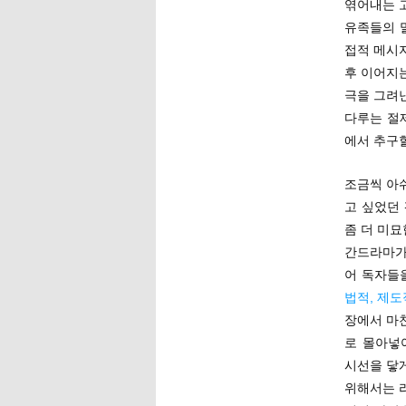
엮어내는 
유족들의 
접적 메시
후 이어지는
극을 그려
다루는 절
에서 추구
조금씩 아쉬
고 싶었던
좀 더 미
간드라마가
어 독자들
법적, 제
장에서 마
로 몰아넣
시선을 닿
위해서는 