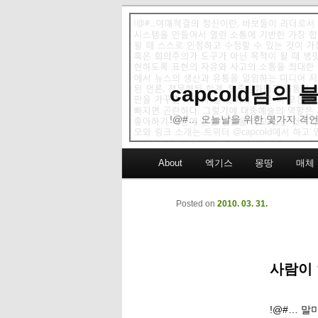
capcold님의
!@#… 오늘날을 위한 몇가지 격언
Main menu
About
엑기스
몽땅
매체
Skip to primary content
Skip to secondary content
Posted on
2010. 03. 31.
사람이 
!@#… 