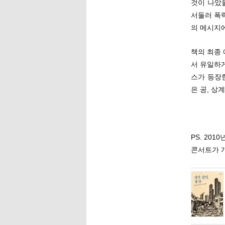
것이 나았을
서둘러 폭
의 메시지
책의 최종
서 유일하
스가 등장
은 공, 상
PS. 20
콘서트가 