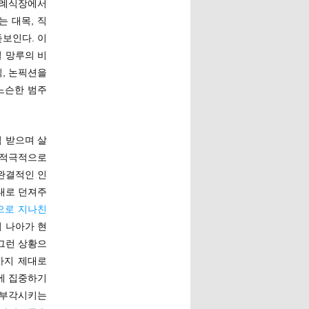
장례식장에서
 대목, 직
보인다. 이
일 망루의 비
, 논픽션을
느슨한 범주
접 받으며 살
 적극적으로
완결적인 인
대로 던져주
으로 지나친
더 나아가 현
그런 상황으
까지 제대로
에 집중하기
 부각시키는