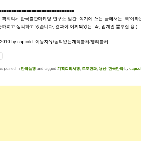
==============================
기획회의>. 한국출판마케팅 연구소 발간. 여기에 쓰는 글에서는 ‘책’이
하려고 생각하고 있습니다; 결과야 어찌되었든. 즉, 업계인 뽐뿌질 용.)
eft 2010 by capcold. 이동자유/동의없는개작불허/영리불허 –
t
as posted in
만화품평
and tagged
기획회의서평
,
르포만화
,
용산
,
한국만화
by
capco