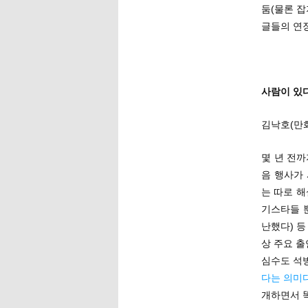
둠(물론 잡
글들의 연
사람이 있다
김낙호(만
몇 년 전까
음 행사가
는 따로 해
기스타들 
난했다) 등
상 주요 출
심수도 석
다는 의미
개하면서 똑