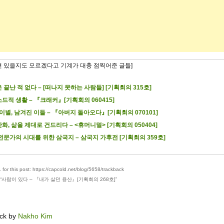
련 있을지도 모르겠다고 기계가 대충 점찍어준 글들]
 끝난 적 없다 – [떠나지 못하는 사람들] [기획회의 315호]
드적 생활 – 『크래커』[기획회의 060415]
 이별, 남겨진 이들 – 『아버지 돌아오다』[기획회의 070101]
화, 삶을 제대로 건드리다 – <휴머니멀> [기획회의 050404]
전문가의 시대를 위한 삼국지 – 삼국지 가후전 [기획회의 359호]
for this post: https://capcold.net/blog/5658/trackback
“
사람이 있다 – 『내가 살던 용산』[기획회의 268호]
”
ck by
Nakho Kim