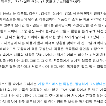
의 제목은, 『내가 살던 용산』(김홍모 외 / 보리출판사)다.
 용산』은 김홍모, 김수박, 김성희, 신성식, 앙꼬, 유승하 6명의 만화가
에피소드를 만들어 묶어낸 작품집이다. 작품집의 소재는 바로 2009년 
 즉 망루에 올라간 철거민들의 항의를 관계당국이 과잉진압한 결과 철거민
한 비극이다. 그 중 용산 4지역 현지인과 그들의 활동을 돕기 위해 나선
루어진 다섯 철거민의 이야기를 각각 한 명의 작가가 맡아서 그려냈다. 그
 그 다섯명과 다른 이들이 함께 비극적 상황을 맞이하게 된 그날 새벽의 
 에피소드로 포함되어 책을 구성한다. 작품은 유족들의 증언을 바탕으로 
경 속에서 나름의 생활을 꾸려나가다가 철거민이라는 비슷한 조건에 처하
길을 선택하는 과정, 그리고 그 이후 유족들에게 남겨진 일들을 묘사한다
공들은 결국 용산에서 서로 만나게 되고, 이미 독자들은 알고 있는 결말로
피소드들 속에서 그려지는
가장 두드러지는 특징은, 평범하기 그지없다는
청난 의기로 가득한 영웅적인 이가 없고, 그저 자리 잡아서 돈 벌고 가
고자 하는 이야기뿐이다. 그리고 주변에 비슷한 처지에서 곤경을 겪는 
 마치 품앗이 하듯 도우러 가기도 한다. 권리금 보상과 평가감정 문제로 