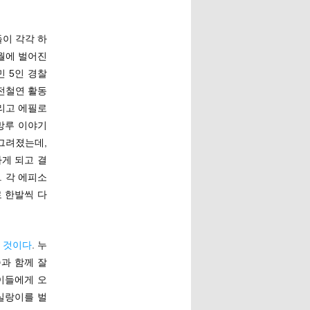
들이 각각 하
1월에 벌어진
 5인 경찰
 전철연 활동
리고 에필로
망루 이야기
그려졌는데,
게 되고 결
. 각 에피소
 한발씩 다
 것이다
. 누
족과 함께 잘
이들에게 오
실랑이를 벌