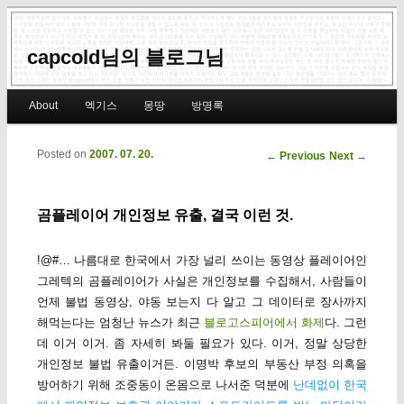
capcold님의 블로그님
Main menu
About
엑기스
몽땅
방명록
Skip to primary content
Skip to secondary content
Posted on
2007. 07. 20.
Post navigation
←
Previous
Next
→
곰플레이어 개인정보 유출, 결국 이런 것.
!@#… 나름대로 한국에서 가장 널리 쓰이는 동영상 플레이어인
그레텍의 곰플레이어가 사실은 개인정보를 수집해서, 사람들이
언제 불법 동영상, 야동 보는지 다 알고 그 데이터로 장사까지
해먹는다는 엄청난 뉴스가 최근
블로고스피어에서 화제
다. 그런
데 이거 이거. 좀 자세히 봐둘 필요가 있다. 이거, 정말 상당한
개인정보 불법 유출이거든. 이명박 후보의 부동산 부정 의혹을
방어하기 위해 조중동이 온몸으로 나서준 덕분에
난데없이 한국