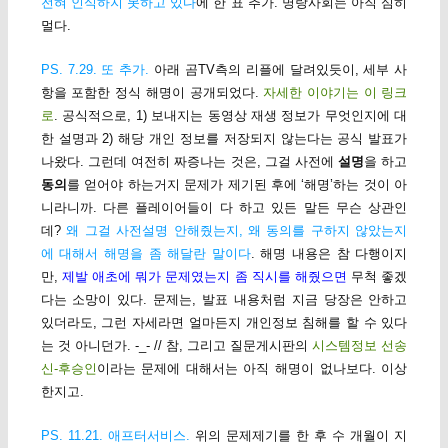
전혀 인식하지 못하고 있다
에 한 표 추가. 명랑사회는 아직 심히
멀다.
PS. 7.29. 또 추가.
아래 곰TV측의 리플에 달려있듯이, 세부 사
항을 포함한 정식 해명이 공개되었다.
자세한 이야기는 이 링크
로
. 공식적으로, 1) 보내지는 동영상 재생 정보가 무엇인지에 대
한 설명과 2) 해당 개인 정보를 저장되지 않는다는 공식 발표가
나왔다. 그런데 여전히 짜증나는 것은, 그걸 사전에
설명
을 하고
동의
를 얻어야 하는거지 문제가 제기된 후에 ‘해명’하는 것이 아
니라니까. 다른 플레이어들이 다 하고 있든 말든 무슨 상관인
데?
왜 그걸 사전설명 안해줬는지, 왜 동의를 구하지 않았는지
에 대해서 해명을 좀 해달란 말이다
. 해명 내용은 참 다행이지
만,
제발 애초에 뭐가 문제였는지 좀 직시를 해줬으면
무척 좋겠
다는 소망이 있다. 문제는, 발표 내용처럼 지금 당장은 안하고
있더라도, 그런 자세라면 얼마든지 개인정보 침해를 할 수 있다
는 것 아니던가. -_- // 참, 그리고 질문게시판의
시스템정보 선송
신-후승인
이라는 문제에 대해서는 아직 해명이 없나보다. 이상
한지고.
PS. 11.21. 애프터서비스.
위의 문제제기를 한 후 수 개월이 지