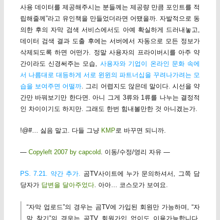
사용 데이터를 제공해주시는 분들께는 제공량 만큼 포인트를 적
립해줄께”라고 유인책을 만들었더라면 어땠을까. 자발적으로 동
의한 후의 자막 검색 서비스에서도 아예 확실하게 드러내놓고,
데이터 검색 결과 도출 후에는 서버에서 자동으로 모든 정보가
삭제되도록 하면 어떤가. 정말 사용자의 프라이버시를 아주 약
간이라도 신경써주는 모습,
사용자와 기업이 온라인 문화 속에
서 나름대로 대등하게 서로 윈윈의 파트너십을 꾸려나가려는 모
습을 보여주면 어떨까
. 그리 어렵지도 않은데 말이다. 시선을 약
간만 바꿔보기만 한다면. 아니 그게 3류와 1류를 나누는 결정적
인 차이이기도 하지만. 그래도 한번 힘내볼만한 것 아니겠는가.
!@#… 싫음 말고. 다들 그냥
KMP
로 바꾸면 되니까.
—
Copyleft 2007 by capcold
. 이동/수정/영리 자유 —
PS. 7.21. 약간 추가.
곰TV사이트에 누가 문의하셔서, 그쪽 담
당자가
답변을 달아주었다
. 아아… 코스모가 보여요.
“자막 업로드”의 경우는 곰TV에 가입된 회원만 가능하며, “자
막 찾기”의 경우는 곰TV 회원가입 없이도 이용가능합니다.