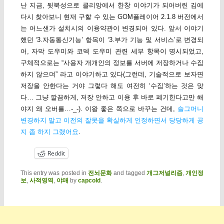
난 지금, 뒷북성으로 클리앙에서 한창 이야기가 되어버린 김에
다시 찾아보니 현재 구할 수 있는 GOM플레이어 2.1.8 버전에서
는 어느샌가 설치시의 이용약관이 변경되어 있다. 앞서 이야기
했던 ‘3.자동통신기능’ 항목이 ‘3.부가 기능 및 서비스’로 변경되
어, 자막 도우미와 코덱 도우미 관련 세부 항목이 명시되었고,
구체적으로는 “사용자 개개인의 정보를 서버에 저장하거나 수집
하지 않으며” 라고 이야기하고 있다(그런데, 기술적으로 보자면
저장을 안한다는 거야 그렇다 해도 여전히 ‘수집’하는 것은 맞
다… 그냥 깔끔하게, 저장 안하고 이용 후 바로 폐기한다고만 해
야지 왜 오버를…-_-). 이왕 좋은 쪽으로 바꾸는 건데,
슬그머니
변경하지 말고 이전의 잘못을 확실하게 인정하면서 당당하게 공
지 좀 하지 그랬어요
.
Reddit
This entry was posted in
전뇌문화
and tagged
개그저널리즘
,
개인정
보
,
사적영역
,
야매
by
capcold
.