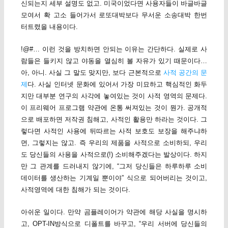
신되는지 세부 설명도 없고. 미국이었다면 사용자들이 바글바글
모여서 확 고소 들어가서 로또대박보다 무서운 소송대박 한번
터트렸을 내용이다.
!@#… 이런 것을 방치하면 안되는 이유는 간단하다. 실제로 사
람들은 들키지 않고 야동을 열심히 볼 자유가 있기 때문이다…
아, 아니. 사실 그 말도 맞지만, 보다 근본적으로
사적 공간의 문
제
다. 사실 인터넷 문화에 있어서 가장 미묘하고 핵심적인 화두
지만 대부분 연구의 사각에 놓여있는 것이 사적 영역의 문제다.
이 프리웨어 프로그램 약관에 온통 써져있는 것이 뭔가. 공개적
으로 배포하면 저작권 침해고, 사적인 활용만 하라는 것이다. 그
렇다면 사적인 사용에 뒤따르는 사적 보호도 보장을 해주냐하
면, 그렇지는 않고. 즉 우리의 제품을 사적으로 소비하되, 우리
도 당신들의 사용을 사적으로(!) 소비해주겠다는 발상이다. 하지
만 그 관계를 드러내지 않기에, “그저 당신들은 하루하루 소비
데이터를 생산하는 기계일 뿐이야” 식으로 되어버리는 것이고,
사적영역에 대한 침해가 되는 것이다.
아쉬운 일이다. 만약 곰플레이어가 약관에 해당 사실을 명시하
고, OPT-IN방식으로 디폴트를 바꾸고, “우리 서버에 당신들의