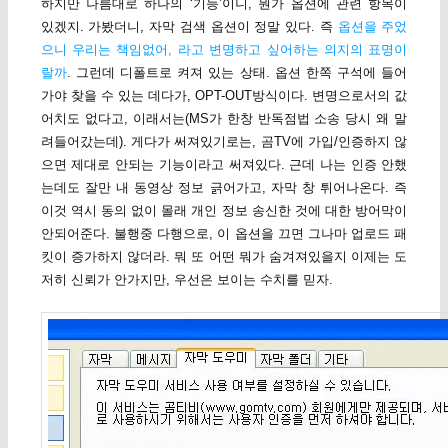
하지만 나름대로 하나의 ‘기능’이니, 뭔가 옵션에 관련 항목이
있겠지. 가봤더니, 자막 검색 옵션이 정말 있다. 즉
옵션을 주었
으니 우리는 책임없어, 라고 변명하고 싶어하는 의지의 표명이
랄까
. 그런데 디폴트로 켜져 있는 상태. 옵션 한쪽 구석에 들어
가야 찾을 수 있는 데다가, OPT-OUT방식이다. 변명으로서의 값
어치도 없다고, 이래서는(MS가 한창 반독점법 소송 당시 왜 말
려들어갔는데). 게다가 써져있기로는, 곰TV에 가입/인증하지 않
으면 제대로 안되는 기능이라고 써져있다. 근데 나는 인증 안했
는데도 잘만 내 동영상 정보 긁어가고, 자막 창 튀어나온다. 즉
이것 역시 동의 없이 몰래 개인 정보 송신한 것에 대한 방어막이
안되어준다. 불행중 다행으로, 이 옵션을 끄면 그나마 업로드 패
킷이 증가하지 않더라. 뭐 또 어떤 뭐가 숨겨져있을지 이제는 도
저히 신뢰가 안가지만, 우선은 보이는 수치를 믿자.