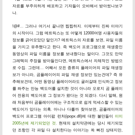
자료를 부주의하게 배포하고 기자들이 오바해서 받아썼나보구
나.
!@#… 그러나 여기서 끝나면 찝찝하지. 이제부터 진짜 이야기
의 시작이다. 그럼 메트릭스는 또 어떻게 12000여명 사용자들의
정보를 긁어모았단 말인가? 메트릭스의 자료를 보면, 파일 이름
을 가지고 유추했다고 한다. 즉 백도어 프로그램으로 재생중인
동영상의 파일 이름을 정보를 보내줬다는 말이다. 그것도 만약
그레텍의 주장을 받아들인다면, 메트릭스에서 자체적인 방법으
로 수집. 그런데… 어째서 모든 종류의 플레이어의 파일 재생정
보가 아니라, 곰플레이어의 파일 재생 정보만 있는건데? 즉 유
추해보건데, 어떤 동영상 플레이어라도 굴러갈때 인식하고 정보
를 쏴주는 만능 백도어를 설치한 것이 아니라 오로지 곰 플레이
어 전용의 백도어로 그 정보가 왔다는 것 되겠다. 다시 말해, 원
래 처음부터 곰플레이어에는 구조적으로 쉽게 억세스할 수 있는
백도어가 있다는 의혹. 아니나 다를까 찾아보면, 곰플레이어의
백도어 프로그램 아이팝 런처(ipopx.dll)에 대한 불만들이
이미
2005년에 제기되었던 것
. 현재의 설치약관에는 당시 제기되었
던 조항인 각 파일 다 설치한다는 이야기는 쏙 빠진 상태지만,