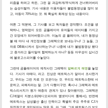
리즘을 하려고 하든, 그런 걸 과감하게/무식하게 건너뛰어버리
는 습성이랄까. 기사 내용은 이용자들이 불법동영상을 많이 보
고, 야동이 70%라는 것. 뭐 확실히 화제성 있는 내용이다.
여튼 그 덕분에, 그 기사를 보고 독자들은 경악했다. 조건을 생
략하니, 영락없이 모든 곰플레이어 유저들의 데이터를 가지고
간 모양새가 되어버렸으니까. 이놈의 곰 플레이어, 내가 동영상
볼 때 마다 내 개인정보를 그레텍으로 보내는구나! 그 놈들, 그
자료 DB화시켜서 장사하는구나! 나중에 내가 불법동영상 봤다
고 증거라고 들이밀며 협박하는거 아냐? 등등 아우성이 삽시간
에 블로고스피어를 수놓았다.
그런데 곰플레이어의 제작사인 그레텍이
발빠르게 해명
을 놓았
다. 기사가 야매다, 라고. 진상은 메트릭스가 알아서 조사한거
고, 우리는 그런 자료 안 모은다는 것. 우리도 메트릭스한테 서
운하고, 피해자라는 말. 그거 다행이구먼. 혹시나 그레텍과 메트
릭스리서치가 뭔가 애증의 관계가 있나 찾아봤지만, 그레텍은
CJ계열이 지분소유(메디오피아와 엠넷미디어 통해서), 반면에
메트릭스는 삼성물산 출신 인력이고 특별히 주요 주주로 CJ가
직접적으로 개입되지는 않은 듯. 아 그래, 그저 메트릭스가 보도