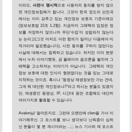
이라도,
사전
에
명시적
으로 사용자의 동의를 받지 않으
면 개인정보침해가 됩니다. 그것이 한국 정도의 선진국
에서는 이미 갖추고 있는 개인정보 보호의 기준이에요
(정보보호법 22조 1,2항). 지금까지 그레텍의 입장은 정
보를 저장하지 않으니까 무단’수집’이 성립되지 않는다
는 논리고(그것 마저도 이런 항의가 일어난 다음에야 미
적거리며 발표했습니다), 사전 동의를 구하지 않았다는
사실에 대해서는 침묵하고 있습니다. 하지만 이미 본문
에서 누차 이야기했듯, 곰 플레이어 음모론을 펼치며 그
레텍을 고소하자는 이야기가 아닙니다. 그레텍의 개인
정보 보호에 대한 인식이 형편없다는 것을 있는 그대로
지적하는 것이죠. 혹시나 “동영상 재생정보만 가는 건데,
그게 뭐 대단한 개인정보냐?”라고 하시는 분들도 있겠지
만, 재생중인 동영상, IP, 시간대 등만 조합해도 대단히
여러가지로 활용할 수 있습니다.
Avalon님/ 얼마든지요. 그런데 오랜만에 clien을 가서 이
야기해주신 그 포스트를 보니 생각보다 난독증이 심하
신 분들이 몇 분 계시더라는…;;; 뉴스 기사와 제 포스트