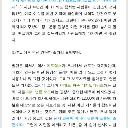
에서 개인정보 보호권 이야기가 스포트라이트를 받는 마당이라
서
(…), 지난 수년간 이야기해도 좀처럼 사람들이 신경조차 쓰지
않았던 이쪽 이슈를 이번 기회에 확실하게 사회적 안건으로 부
상시키기에 최적의 시기일지도. 그런데 아주 우연찮게 이런 일
까지 터져주셨다. 정보운동 진영은 이런 호기를 절대 놓치지 말
고, 확실하게 그리고 설득력있게 사람들에게 다가가면 딱 좋겠
다.
!@#… 여튼 우선 간단한 줄거리 요약부터.
발단은 리서치 회사
메트릭스
가 조사해서 배포한 자료였는데,
애초의 연구는 어떤 동영상 플레이어를 많이 쓰고 그걸 어떻게
사용하나 뭐 그런 것이었다. 그리고 보도자료를 받아들고, 언론
들은 기사화. 그런데 그나마
제대로 써준 디지털타임즈
와는 달
리, 다른
여러 언론 보도
에는 굉장히 중요한 대목이 빠져있었다.
바로 이 조사가 조사업체에서 사전 섭외한 12000여명 가량의
패
널
을 대상으로 모은 자료라는 것. 사실 이건 기자들의 함량미달
실력에서 기인하는 것으로, 원래 모든 통계나 연구, 조사 등에
있어서 가장 중요한 것은
단지 결론이 아니라 결론이 도출된 ‘조
건’이다
. 그런데 지면을 아끼려고 하든, 좀 더 쉽게 센셔이셔널