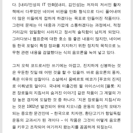
다. [내리/인성의 IT 만화](내리, 김인성)는 저자의 저서인 활자
책에서 다루었던 네이버 비판을 만화 형식으로 다시 풀어내며
더 많은 이들에게 접하게 하겠다는 목표로 만들어진 작품이다.
그런데 문제는 더 대중과 가깝게 소통하겠다는 과정에서, 적정
거리감의 엄밀함이 사라지고 정서적 솔직함이 넘치게 되었다.
그러다보니 웹표준에 대한 호소 등 좋은 내용이 많지만, 네이버
등 한국 포털이 특정 정파를 지지하기 위한 정치적 목적으로 노
무현 관련 내용을 검열했다는 식의 음모론을 녹여 넣고 있다.
그저 오락 코드로서만 쓰기에는 아깝고, 진지하게 신봉하는 것
은 우둔한 짓일 때 어떤 것을 할 수 있을까. 바로 음모론의 풍자,
혹은 이유의 성찰이다. 소설에서 움베르토 에코가 [푸코의 진자]
로 이뤄냈듯 말이다. 국내에 미출간된 윌 아이스너의 [플롯: 지
온 장로들의 지침서의 숨겨진 이야기] 같은 작품이 그 계열의 가
장 높은 경지에 도달한 것 중 하나다. ‘지온 장로들의 지침서’라
는 것은 1902년 발견되어 유태 지오니즘 운동의 정신적 모태가
되는 중요한 문건인데 – 한국으로 치자면, 환단고기가 항일독립
운동의 교과서가 된 격이다 – 이 작품은 그것이 어떻게 음모론
을 키우고 조작되어 여기까지 왔는지를 꼼꼼하게 되짚는다.