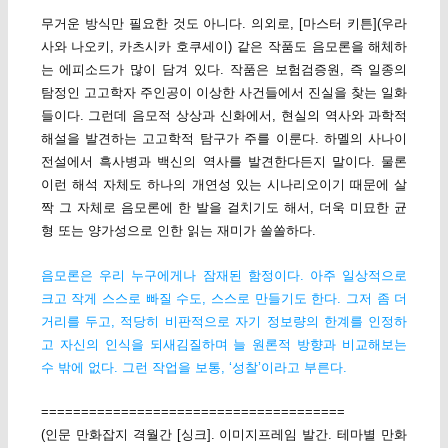
무거운 방식만 필요한 것도 아니다. 의외로, [마스터 키튼](우라
사와 나오키, 카츠시카 호쿠세이) 같은 작품도 음모론을 해체하
는 에피소드가 많이 담겨 있다. 작품은 보험검증원, 즉 일종의
탐정인 고고학자 주인공이 이상한 사건들에서 진실을 찾는 일화
들이다. 그런데 음모적 상상과 신화에서, 현실의 역사와 과학적
해설을 발견하는 고고학적 탐구가 주를 이룬다. 하멜의 사나이
전설에서 흑사병과 백신의 역사를 발견한다든지 말이다. 물론
이런 해석 자체도 하나의 개연성 있는 시나리오이기 때문에 살
짝 그 자체로 음모론에 한 발을 걸치기도 해서, 더욱 미묘한 균
형 또는 양가성으로 인한 읽는 재미가 쏠쏠하다.
음모론은 우리 누구에게나 잠재된 함정이다. 아주 일상적으로
크고 작게 스스로 빠질 수도, 스스로 만들기도 한다. 그저 좀 더
거리를 두고, 적당히 비판적으로 자기 정보량의 한계를 인정하
고 자신의 인식을 되새김질하며 늘 원론적 방향과 비교해보는
수 밖에 없다. 그런 작업을 보통, ‘성찰’이라고 부른다.
======================================
(인문 만화잡지 격월간 [싱크]. 이미지프레임 발간. 테마별 만화