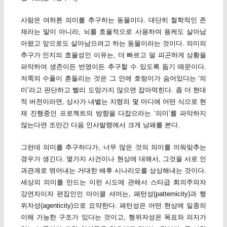
사람은 여하튼 의미를 추구하는 동물이다. 대단히 철학적인 존
재라는 말이 아니라, 뇌를 효율적으로 사용하여 용케도 살아남
아왔고 앞으로도 살아남으려고 하는 동물이라는 것이다. 의미의
추구가 인지의 효율성인 이유는, 더 빠르고 덜 피곤하게 상황을
파악하여 생존이든 번영이든 추구할 수 있도록 돕기 때문이다.
저쪽의 수풀이 흔들리는 것은 그 안에 호랑이가 숨어있다는 ‘의
미’라고 판단하고 빨리 도망가지 않으면 잡아먹힌다. 좀 더 현대
적 버전이라면, 상사가 내뱉는 지령의 몇 마디에 어떤 식으로 현
재 진행중인 프로젝트의 방향을 다잡으라는 ‘의미’를 파악하지
않는다면 조만간 다음 인사발령에서 크게 낭패를 본다.
그런데 의미를 추구하다가, 너무 많은 것의 의미를 끼워맞추는
경우가 생긴다. 몇가지 사건이나 현상에 대해서, 그것을 서로 인
과관계로 엮어내는 거대한 배후 시나리오를 상상해내는 것이다.
세상의 의미를 만드는 이런 시도에 관해서 스타급 회의주의자
강연자이자 편집인인 마이클 셔머는, 패턴성(patternicity)과 행
위자성(agenticity)으로 요약한다. 패턴성은 어떤 현상에 일종의
이해 가능한 구조가 있다는 것이고, 행위자성은 목표와 의지가