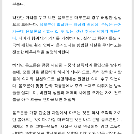
부른다.
약간만 거리를 두고 보면 음모론은 대부분의 경우 허망한 상상
으로 드러난다.
음모론이 발달하는 과정의 속성상, 수많은 근거
가운데 음모론을 강화시킬 수 있는 것만 취사선택하기 때문이
다
. 나아가 행위자의 의지를 가정하지만, 실상 그 행위자들도 지
극히 제한된 환경 안에서 움직인다는 평범한 사실을 무시하고는
전능한 배후세력을 설정해버린다.
하지만 음모론은 종종 대단한 대중적 설득력과 몰입감을 발휘하
는데, 모든 것을 깔끔하게 하나의 시나리오로, 특히 강력한 사람
들의 의지와 실천력으로 설명해내는 원활한 의미 추구 덕분이
다. 음모론이 몇몇 만화 작품들에서 주요 소재로 다뤄지는 방식
들을 살펴보며, 비판적 성찰과 매혹의 사이를 오가는 자기 컨트
롤을 아주 조금씩 연마해보면 어떨까.
음모론을 가장 단순한 차원에서 다루는 것은 역시 오락적 가치
만 뽑아오는 것이다. 가장 대표적인 것은 바로 문명 음모론인데,
세계의 여러 고대문명들이 사실은 서로 연결되어 있고 그들이
강대한 과학력으로 후세에까지 영향을 미치고자 말을 걸었다는