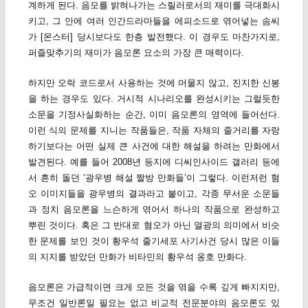
계하게 된다. 음모를 밝혀나가는 스릴러로서의 재미를 극대화시
키고, 그 안에 여러 인간드라마들을 에피소드로 엮어넣는 솜씨
가 [몬스터] 당시보다도 한층 발전했다. 이 경우도 마찬가지로,
퍼즐맞추기의 재미가 음모론 요소의 가장 큰 매력이다.
하지만 오락 코드로서 사용하는 것에 머물지 않고, 진지한 신봉
을 하는 경우도 있다. 거시적 시나리오를 완성시키는 그럴듯한
소문을 기정사실화하는 순간, 이미 음모론의 영역에 들어선다.
이런 식의 문제를 지니는 작품들은, 작품 자체의 줄거리를 자랑
하기보다는 어떤 실제 큰 사건에 대한 해설을 하려는 만화에서
발견된다. 예를 들어 2008년 등지에 디씨인사이드 갤러리 등에
서 흔히 돌던 ‘광우병 해설 짤방 만화들’이 그렇다. 이런저런 혐
오 이미지들을 광우병의 결과라고 붙이고, 각종 무서운 소문들
과 정치 음모론을 느슨하게 엮어서 하나의 작품으로 완성하고
뿌린 것이다. 혹은 그 반대로 혐오가 아닌 열광의 의미에서 비슷
한 문제를 보인 것이 황우석 줄기세포 사기사건 당시 많은 이들
의 지지를 받았던 만화가 비타민의 황우석 옹호 만화다.
음모론은 가급적이면 크게 모든 것을 엮을 수록 깊게 빠지지만,
무조건 일반론일 필요는 없고 비교적 전문분야의 음모론도 있