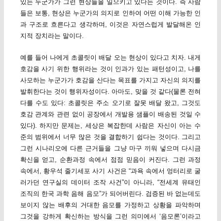
있는 누군가가 그런 현상들을 일으키고 있다는 것이다. 즉 사람
들은 보통, 현상은 누군가의 의지로 인하여 어떤 이해 가능한 인
과 구조로 흐른다고 생각하며, 이것은 자연스럽게 발달해온 인
지적 장치라는 말이다.
예를 들어 나에게 초콜릿이 배달 오는 현상이 있다고 치자. 내게
호감을 사기 위한 행위라는 것이 인과가 있는 패턴성이고, 나를
사모하는 누군가가 호감을 산다는 목표를 가지고 자신의 의지를
발휘한다는 것이 행위자성이다. 아마도, 맞을 것 같다(물론 전혀
다를 수도 있다: 초콜릿은 주소 오기로 잘못 배달 왔고, 그것도
호감 관계와 관련 없이 공장에서 개발용 샘플이 배송된 것일 수
있다). 하지만 문제는, 세상은 복잡한데 사람은 자신이 아는 수
준의 범위에서 너무 많은 것을 결합하기 쉽다는 것이다. 그리고
그런 시나리오에 다른 근거들을 그냥 마구 끼워 넣으며 다시금
확신을 얻고, 순환과정 속에서 점점 믿음이 커진다. 그런 과정
속에서, 황우석 줄기세포 사기 사건은 “과욕 속에서 엉터리로 굴
러가던 연구실의 데이터 조작 사건”이 아니라, “전세계 유태인
조직의 한국 과학 음해 음모”가 되어버린다. 검증된 바 없는데도
보이지 않는 배후의 거대한 음모를 가정하고 상황을 파악하며
그것을 강하게 확신하는 방식을 그런 의미에서 ‘음모론’이라고