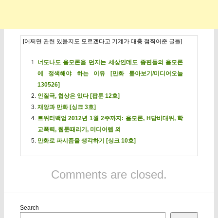
[어쩌면 관련 있을지도 모르겠다고 기계가 대충 점찍어준 글들]
너도나도 음모론을 던지는 세상인데도 종편들의 음모론
에 정색해야 하는 이유 [만화 톺아보기/미디어오늘
130526]
인질극, 협상은 있다 [팝툰 12호]
재앙과 만화 [싱크 3호]
트위터백업 2012년 1월 2주까지: 음모론, H당비대위, 학
교폭력, 웹툰때리기, 미디어렙 외
만화로 파시즘을 생각하기 [싱크 10호]
Comments are closed.
Search