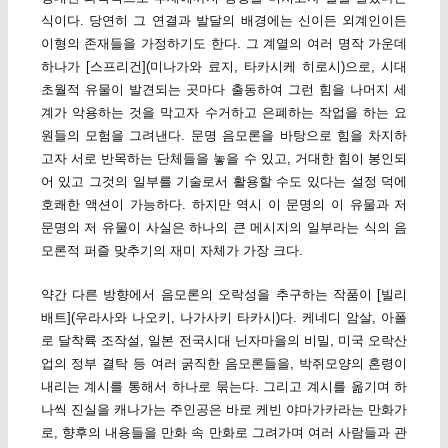
식이다. 당연히 그 연결과 발달의 배경에는 신이든 외계인이든
이형의 존재들을 가정하기도 한다. 그 계열의 여러 명작 가운데
하나가 [스프리건](미나가와 료지, 타카시케 히로시)으로, 시대
초월적 유물이 발견되는 곳마다 출동하여 그런 힘을 나머지 세
계가 악용하는 것을 막고자 수거하고 은폐하는 작업을 하는 요
원들의 모험을 그려낸다. 문명 음모론을 바탕으로 힘을 차지하
고자 서로 반목하는 단체들을 놓을 수 있고, 거대한 힘이 봉인되
어 있고 그것의 일부를 기술로서 활용할 수도 있다는 설정 덕에
호쾌한 액션이 가능하다. 하지만 역시 이 문명의 이 유물과 저
문명의 저 유물이 사실은 하나의 큰 메시지의 일부라는 식의 음
모론적 퍼즐 맞추기의 재미 자체가 가장 크다.
약간 다른 방향에서 음모론의 오락성을 추구하는 작품이 [빌리
배트](우라사와 나오키, 나가사키 타카시)다. 케네디 암살, 아폴
로 달착륙 조작설, 일본 전국시대 닌자마을의 비밀, 미국 오락산
업의 정부 결탁 등 여러 굵직한 음모론들을, 박쥐모양의 혼령이
내리는 계시를 통해서 하나로 묶는다. 그리고 계시를 옮기며 하
나씩 진실을 캐나가는 주인공은 바로 케빈 야마가카라는 만화가
로, 향후의 내용들을 만화 속 만화로 그려가며 여러 사람들과 관