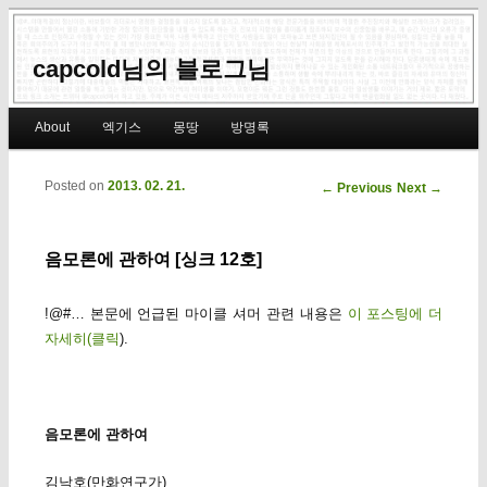
capcold님의 블로그님
Main menu
About
엑기스
몽땅
방명록
Skip to primary content
Skip to secondary content
Posted on
2013. 02. 21.
Post navigation
←
Previous
Next
→
음모론에 관하여 [싱크 12호]
!@#… 본문에 언급된 마이클 셔머 관련 내용은
이 포스팅에 더
자세히(클릭
).
음모론에 관하여
김낙호(만화연구가)