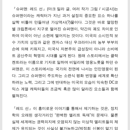
『슈퍼맨: 레드 선』(마크 밀라 글, 여러 작가 그림 / 시공사)는
슈퍼맨이라는 캐릭터가 지닌 과거 설정의 중요한 요소 하나를
살짝 비틀어 만들어낸 가상역사(?)물이다. 그것은 바로 멸망한
별 크립톤에서 지구로 떨어진 슈퍼맨이, 약간의 궤도 차이로 인
하여 미국이 아닌 소련에 떨어지는 것이다. 미국의 소시민적 보
수 가치의 상징과 같은 캔자스 대신 우크라이나의 농부 부부의
손에 의해 키워지고, 미국식 자본주의 급성장이 아니라 소비에
트 공산주의 혁명의 시대를 살게 된다. 원래 스토리에서는 클락
켄트라는 이름으로 기자로 일하며 비밀리에 영웅노릇을 하던 슈
퍼맨은, 이 스토리에서는 국가의 전면에 나서는 인민영웅이 된
다. 그리고 슈퍼맨이 주도하는 소련식 평화 번영을 세계로 확산
하려는 노력, 그리고 그에 반대하는 미국의 모습이 익숙한 DC코
믹스 계열 캐릭터들의 조금씩 혹은 많이 달라진 요소들과 함께
펼쳐진다.
『레드 선』이 흥미로운 이야기를 통해서 제기하는 것은, 정치
학의 오래된 생각거리인 “완벽한 엘리트 독재”의 문제다. 물론
실제 세계에는 권력의지에 오염되지 않는 이상적 엘리트들의 체
제가 유지되는 것이 사실상 불가능하고(박정희 신봉이 말기 암