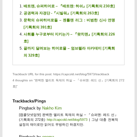
배트맨, 슈퍼히어로 – 『배트맨: 허쉬』[기획회의 230호]
공권력과 자경단 -『시빌워』[기획회의 263호]
문학의 슈퍼히어로들 – 젠틀맨 리그 : 비범한 신사 연맹
[기획회의 391호]
사회를 누구로부터 지키는가 – 『왓치맨』[기획회의 226
호]
끝까지 달려보는 히어로물 – 엄브렐라 아카데미 [기획회
의 329호]
Trackback URL for this post: https://capcold.net/blog/5973/trackback
4 thoughts on “
완벽한 엘리트 독재의 허실 – 『슈퍼맨: 레드 선』[기획회의 272
호]
”
Trackbacks/Pings
Pingback by
Nakho Kim
[캡콜닷넷업뎃] 완벽한 엘리트 독재의 허실 – 『슈퍼맨: 레드 선』
(기획회의 272호)
http://capcold.net/blog/5973
| 그냥 대충 전복적
설정의 재미로만 읽어도 무방하긴 하겠지만.
Pingback by
onoma_