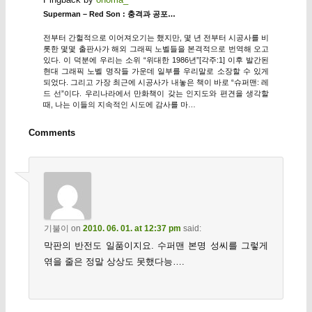
Superman – Red Son : 충격과 공포…
전부터 간헐적으로 이어져오기는 했지만, 몇 년 전부터 시공사를 비
롯한 몇몇 출판사가 해외 그래픽 노벨들을 본격적으로 번역해 오고
있다. 이 덕분에 우리는 소위 “위대한 1986년”[각주:1] 이후 발간된
현대 그래픽 노벨 명작들 가운데 일부를 우리말로 소장할 수 있게
되었다. 그리고 가장 최근에 시공사가 내놓은 책이 바로 “슈퍼맨: 레
드 선”이다. 우리나라에서 만화책이 갖는 인지도와 편견을 생각할
때, 나는 이들의 지속적인 시도에 감사를 마…
Comments
기불이
on
2010. 06. 01. at 12:37 pm
said:
막판의 반전도 일품이지요. 수퍼맨 본명 성씨를 그렇게
엮을 줄은 정말 상상도 못했다능….