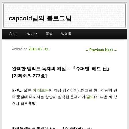
capcold님의 블로그님
Main menu
About
엑기스
몽땅
방명록
Skip to primary content
Skip to secondary content
Posted on
2010. 05. 31.
Post navigation
←
Previous
Next
→
완벽한 엘리트 독재의 허실 – 『슈퍼맨: 레드 선』
[기획회의 272호]
!@#… 물론
이 레드썬
이 아님(당연하지). 참고로 한국어판의 번
역 품질에 대해서는 상당히 심각한 문제제기(
클릭
)가 나온 바 있
으니 참조요망.
완벽한 엘리트 독재의 허실 – 『슈퍼맨: 레드 선』