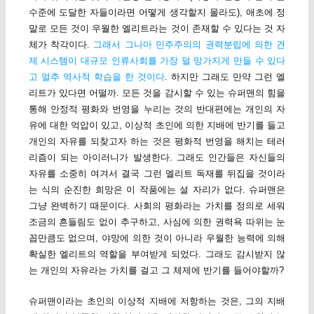
수준에 도달한 자들이라면 어떻게 생각할지 몰라도), 애초에 정
말로 모든 것이 우월한 엘리트라는 것이 존재할 수 있다는 것 자
체가 착각이다.
그래서 그나마 민주주의의 권력분립에 의한 견
제 시스템이 대규모 인류사회를 가장 덜 망가지게 만들 수 있다
고 얼추 역사적 학습을 한 것이다
. 하지만 그래도 만약 그런 엘
리트가 있다면 어떨까. 모든 것을 감시할 수 있는 슈퍼맨의 힘을
통해 안정적 평화와 번영을 누리는 것의 반대편에는 개인의 자
유에 대한 억압이 있고, 이상적 초인에 의한 지배에 반기를 들고
개인의 자유를 되찾고자 하는 것은 평화적 번영을 해치는 테러
리즘이 되는 아이러니가 발생한다. 그래도 인간들은 자신들의
자유를 소중히 여겨서 결국 그런 엘리트 독재를 뒤집을 것이라
는 식의 순진한 희망은 이 작품에는 설 자리가 없다. 슈퍼맨은
그냥 완벽하기 때문이다. 사회의 평화라는 가치를 정의로 세워
조금의 흔들림도 없이 추구하고, 사심에 의한 권력욕 따위는 눈
꼽만큼도 없으며, 야망에 의한 것이 아니라 우월한 능력에 의해
확실한 엘리트의 역할을 부여받게 되었다. 그래도 감시받지 않
는 개인의 자유라는 가치를 걸고 그 체제에 반기를 들어야할까?
슈퍼맨이라는 초인의 이상적 지배에 저항하는 것은, 그의 지배