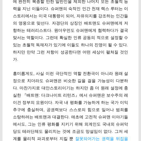
에 완전히 복종할 만한 일반인을 제외한 나머지 모든 초월적 능
력을 지닌 이들이다. 슈퍼맨의 숙적인 인간 천재 렉스 루터는 이
스토리에서는 미국 대통령이 되어, 자유의지를 강조하는 인간들
의 영웅으로 맞선다. 자경단의 상징인 배트맨도 슈퍼맨에게 저
항하는 테러리스트다. 원더우먼도 슈퍼맨에게 협력하다가 결국
맞서는 역할이다. 그런데 확실한 인류 공동의 적으로 설정할 수
있는 초월적 독재자가 있기에 이들도 하나의 진영이 될 수 있다.
하지만 만약 그런 저항이 성공한다면 어떤 세상이 펼쳐질 것인
가.
흥미롭게도, 사실 이런 극단적인 역할 전환극이 아니라 원래 설
정으로 치더라도 슈퍼맨은 비슷한 길을 걸을 가능성이 다분하
다. 마찬가지로 대안스토리이기는 하지만 좀 더 원래 설정에 충
실한 『배트맨: 다크나이트 리턴즈』에서 슈퍼맨은 보수주의 레
이건 정부의 요원이다. 자국 내 평화를 가능하게 하는 국가 이익
추구에 충실하며, 공권력보다 스스로의 힘으로 일어나 범죄를
소탕하려는 배트맨과 대결한다. 애초에 고전적 슈퍼맨 이야기들
에서도, 그는 인류 평화를 지키기 위해 외계인도 국내외 슈퍼악
당도 테러단체도 물리치는 것에 조금도 망설임이 없다. 그저 세
계를 물리적 파괴로부터 지킬 뿐
잘못되어가는 권력을 뒤집을