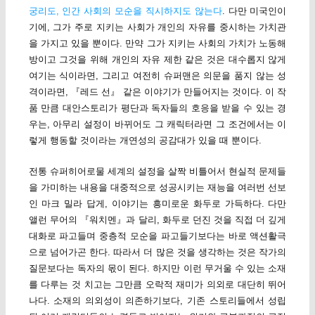
궁리도, 인간 사회의 모순을 직시하지도 않는다
. 다만 미국인이
기에, 그가 주로 지키는 사회가 개인의 자유를 중시하는 가치관
을 가지고 있을 뿐이다. 만약 그가 지키는 사회의 가치가 노동해
방이고 그것을 위해 개인의 자유 제한 같은 것은 대수롭지 않게
여기는 식이라면, 그리고 여전히 슈퍼맨은 의문을 품지 않는 성
격이라면, 『레드 선』 같은 이야기가 만들어지는 것이다. 이 작
품 만큼 대안스토리가 평단과 독자들의 호응을 받을 수 있는 경
우는, 아무리 설정이 바뀌어도 그 캐릭터라면 그 조건에서는 이
렇게 행동할 것이라는 개연성의 공감대가 있을 때 뿐이다.
전통 슈퍼히어로물 세계의 설정을 살짝 비틀어서 현실적 문제들
을 가미하는 내용을 대중적으로 성공시키는 재능을 여러번 선보
인 마크 밀라 답게, 이야기는 흥미로운 화두로 가득하다. 다만
앨런 무어의 『워치멘』과 달리, 화두로 던진 것을 직접 더 깊게
대화로 파고들며 중층적 모순을 파고들기보다는 바로 액션활극
으로 넘어가곤 한다. 따라서 더 많은 것을 생각하는 것은 작가의
질문보다는 독자의 몫이 된다. 하지만 이런 무거울 수 있는 소재
를 다루는 것 치고는 그만큼 오락적 재미가 의외로 대단히 뛰어
나다. 소재의 의외성이 의존하기보다, 기존 스토리들에서 성립